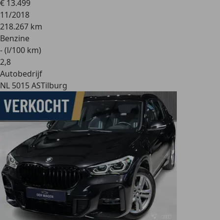
€ 13.499
11/2018
218.267 km
Benzine
- (l/100 km)
2
,
8
Autobedrijf
NL 5015 AS
Tilburg