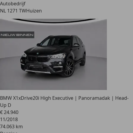
Autobedrijf
NL 1271 TW
Huizen
BMW X1
xDrive20i High Executive | Panoramadak | Head-
Up D
€ 24.940
11/2018
74.063 km