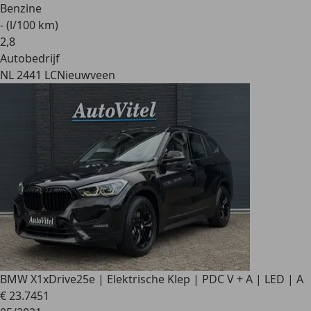
Benzine
- (l/100 km)
2
,
8
Autobedrijf
NL 2441 LC
Nieuwveen
BMW X1
xDrive25e | Elektrische Klep | PDC V + A | LED | A
€ 23.745
1