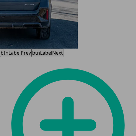
btnLabelPrev
btnLabelNext