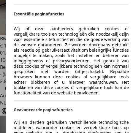
Essentiële paginafuncties
Wij of deze aanbieders gebruiken cookies of
vergelijkbare tools en technologieën die noodzakelijk zijn
BMW X1
SDrive20i Business Airco, Navigatie, LMV,Panodak
voor essentiële sitefuncties en die de goede werking van
de website garanderen. Ze worden doorgaans gebruikt
€ 10.950
€ 11.500,-
als reactie op gebruikersactiviteit om belangrijke functies
01/2012
mogelijk te maken, zoals het instellen en beheren van
106.040 km
inloggegevens of privacyvoorkeuren. Het gebruik van
deze cookies of vergelijkbare technologieën kan normaal
Benzine
gesproken niet worden uitgeschakeld. Bepaalde
- (l/100 km)
browsers kunnen deze cookies of vergelijkbare tools
2
,
8
echter blokkeren of u hierover waarschuwen. Het
blokkeren van deze cookies of vergelijkbare tools kan de
Prijsdaling
functionaliteit van de website beïnvloeden.
Autobedrijf
NL 2371 BP
Roelofarendsveen
Geavanceerde paginafuncties
Wij en derden gebruiken verschillende technologische
middelen, waaronder cookies en vergelijkbare tools op
onze website, om u uitgebreide sitefuncties aan te