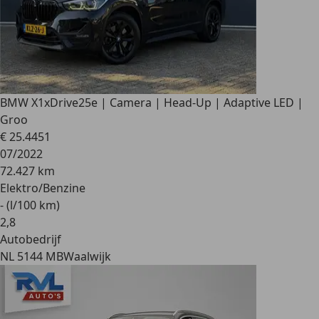
BMW X1
xDrive25e | Camera | Head-Up | Adaptive LED |
Groo
€ 25.445
1
07/2022
72.427 km
Elektro/Benzine
- (l/100 km)
2
,
8
Autobedrijf
NL 5144 MB
Waalwijk