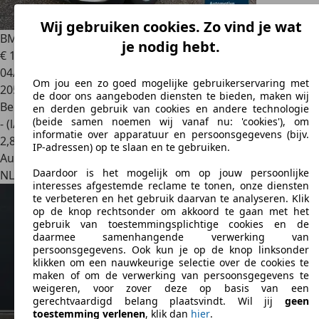
Wij gebruiken cookies. Zo vind je wat
BMW X1
sDrive18i Executive
je nodig hebt.
€ 12.990
04/2019
Om jou een zo goed mogelijke gebruikerservaring met
205.945 km
de door ons aangeboden diensten te bieden, maken wij
Benzine
en derden gebruik van cookies en andere technologie
(beide samen noemen wij vanaf nu: 'cookies'), om
- (l/100 km)
informatie over apparatuur en persoonsgegevens (bijv.
2
,
8
IP-adressen) op te slaan en te gebruiken.
Autobedrijf
Daardoor is het mogelijk om op jouw persoonlijke
NL 7891 GM
Klazienaveen
interesses afgestemde reclame te tonen, onze diensten
te verbeteren en het gebruik daarvan te analyseren. Klik
op de knop rechtsonder om akkoord te gaan met het
gebruik van toestemmingsplichtige cookies en de
daarmee samenhangende verwerking van
persoonsgegevens. Ook kun je op de knop linksonder
klikken om een nauwkeurige selectie over de cookies te
maken of om de verwerking van persoonsgegevens te
weigeren, voor zover deze op basis van een
gerechtvaardigd belang plaatsvindt. Wil jij
geen
toestemming verlenen
, klik dan
hier
.