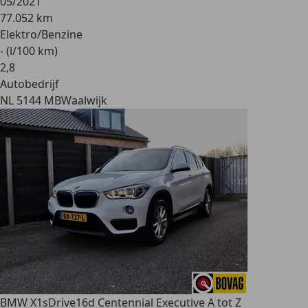
05/2021
77.052 km
Elektro/Benzine
- (l/100 km)
2
,
8
Autobedrijf
NL 5144 MB
Waalwijk
BMW X1
sDrive16d Centennial Executive A tot Z