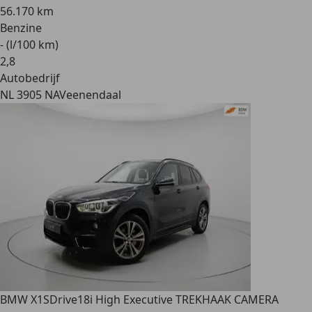
56.170 km
Benzine
- (l/100 km)
2
,
8
Autobedrijf
NL 3905 NA
Veenendaal
BMW X1
SDrive18i High Executive TREKHAAK CAMERA