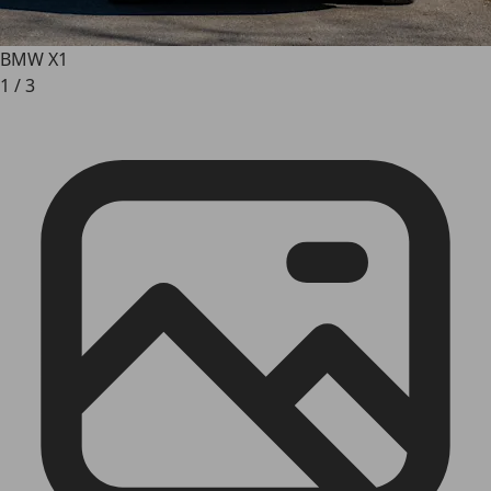
BMW X1
1
/
3