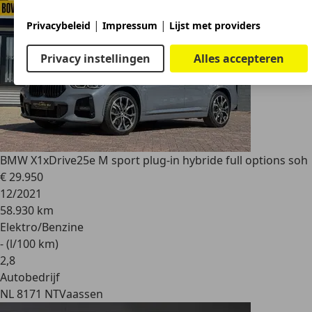
|
|
Privacybeleid
Impressum
Lijst met providers
Privacy instellingen
Alles accepteren
BMW X1
xDrive25e M sport plug-in hybride full options soh
€ 29.950
12/2021
58.930 km
Elektro/Benzine
- (l/100 km)
2
,
8
Autobedrijf
NL 8171 NT
Vaassen