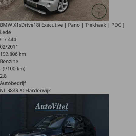
BMW X1
sDrive18i Executive | Pano | Trekhaak | PDC |
Lede
€ 7.444
02/2011
192.806 km
Benzine
- (l/100 km)
2
,
8
Autobedrijf
NL 3849 AC
Harderwijk