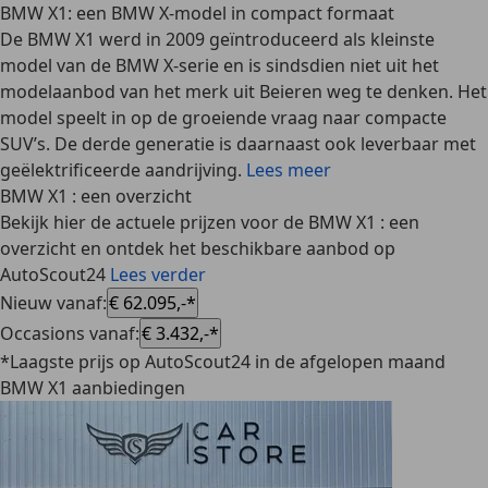
BMW X1: een BMW X-model in compact formaat
De BMW X1 werd in 2009 geïntroduceerd als kleinste
model van de BMW X-serie en is sindsdien niet uit het
modelaanbod van het merk uit Beieren weg te denken. Het
model speelt in op de groeiende vraag naar compacte
SUV’s. De derde generatie is daarnaast ook leverbaar met
geëlektrificeerde aandrijving.
Lees meer
BMW X1 : een overzicht
Bekijk hier de actuele prijzen voor de BMW X1 : een
overzicht en ontdek het beschikbare aanbod op
AutoScout24
Lees verder
Nieuw vanaf
:
€ 62.095,-*
Occasions vanaf
:
€ 3.432,-*
*Laagste prijs op AutoScout24 in de afgelopen maand
BMW X1 aanbiedingen