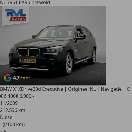
NL 7961 EA
Ruinerwold
BMW X1
XDrive20d Executive | Origineel NL | Navigatie | C
€ 6.400
€ 6.900,-
11/2009
212.596 km
Diesel
- (l/100 km)
2
,
8