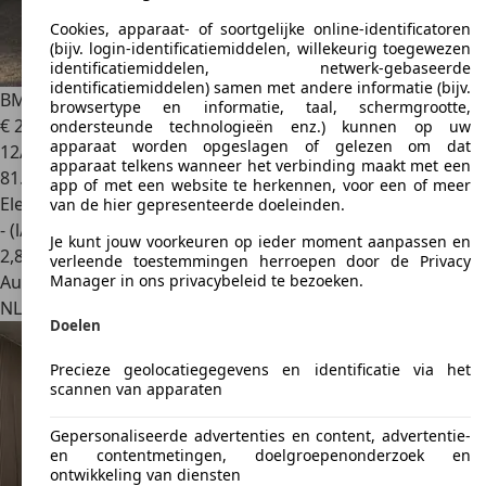
Cookies, apparaat- of soortgelijke online-identificatoren
(bijv. login-identificatiemiddelen, willekeurig toegewezen
identificatiemiddelen, netwerk-gebaseerde
identificatiemiddelen) samen met andere informatie (bijv.
BMW X1
xDrive25e | Elektrische Klep | PDC V + A | LED | A
browsertype en informatie, taal, schermgrootte,
€ 22.945
1
ondersteunde technologieën enz.) kunnen op uw
apparaat worden opgeslagen of gelezen om dat
12/2021
apparaat telkens wanneer het verbinding maakt met een
81.387 km
app of met een website te herkennen, voor een of meer
Elektro/Benzine
van de hier gepresenteerde doeleinden.
- (l/100 km)
Je kunt jouw voorkeuren op ieder moment aanpassen en
2
,
8
verleende toestemmingen herroepen door de Privacy
Autobedrijf
Manager in ons privacybeleid te bezoeken.
NL 5144 MB
Waalwijk
Doelen
Precieze geolocatiegegevens en identificatie via het
scannen van apparaten
Gepersonaliseerde advertenties en content, advertentie-
en contentmetingen, doelgroepenonderzoek en
ontwikkeling van diensten