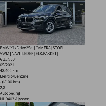
BMW X1
xDrive25e |CAMERA|STOEL
VWM|NAVI|LEDER|ELK.PAKKET|
€ 23.950
1
05/2021
48.402 km
Elektro/Benzine
- (l/100 km)
2
,
8
Autobedrijf
NL 9403 AJ
Assen