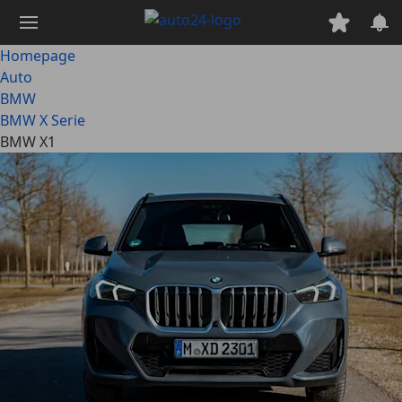
Ga
naar
hoofdinhoud
Homepage
Auto
BMW
BMW X Serie
BMW X1