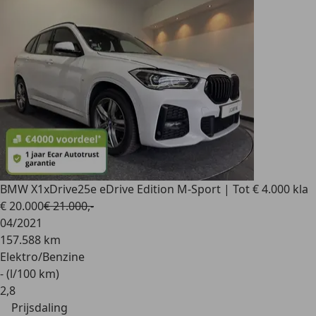
BMW X1
xDrive25e eDrive Edition M-Sport | Tot € 4.000 kla
€ 20.000
€ 21.000,-
04/2021
157.588 km
Elektro/Benzine
- (l/100 km)
2
,
8
Prijsdaling