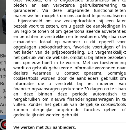
bieden en een verbeterde gebruikerservaring te
garanderen. Via deze uitgebreide functionaliteiten
maken we het mogelijk om ons aanbod te personaliseren
- bijvoorbeeld om uw zoekopdrachten bij een later
bezoek voort te zetten, om u geschikte aanbiedingen in
uw regio te tonen of om gepersonaliseerde advertenties
en berichten te verstrekken en te evalueren. Wij slaan uw
e-mailadres lokaal op wanneer u dit opgeeft voor
opgeslagen zoekopdrachten, favoriete voertuigen of in
het kader van de prijsbeoordeling. Dit vergemakkelijkt
BMW X1
sDrive18i High Executive | Trekhaak | Half Leer |
het gebruik van de website, omdat u bij latere bezoeken
€ 19.950
niet opnieuw hoeft in te voeren. Met uw toestemming
wordt op gebruik gebaseerde informatie verzonden naar
09/2020
dealers waarmee u contact opneemt. Sommige
109.466 km
cookies/tools worden door de aanbieders gebruikt om
Benzine
informatie die u verstrekt bij het indienen van
financieringsaanvragen gedurende 30 dagen op te slaan
- (l/100 km)
en deze binnen deze periode automatisch te
2
,
8
hergebruiken om nieuwe financieringsaanvragen in te
Autobedrijf
vullen. Zonder het gebruik van dergelijke cookies/tools
kunnen dergelijke uitgebreide functies geheel of
NL 3861 SH
Nijkerk Gld
gedeeltelijk niet worden gebruikt.
We werken met 263 aanbieders.