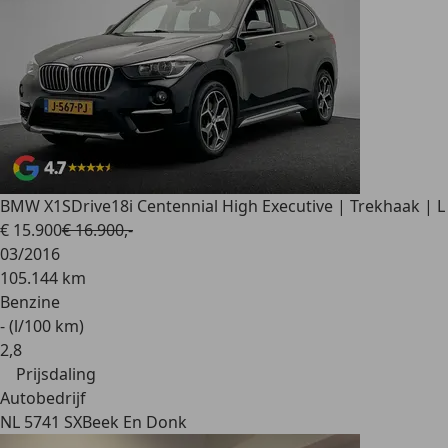
BMW X1
SDrive18i Centennial High Executive | Trekhaak | L
€ 15.900
€ 16.900,-
03/2016
105.144 km
Benzine
- (l/100 km)
2
,
8
Prijsdaling
Autobedrijf
NL 5741 SX
Beek En Donk