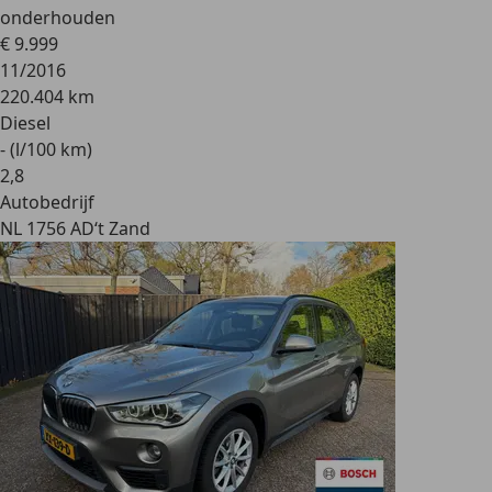
onderhouden
€ 9.999
11/2016
220.404 km
Diesel
- (l/100 km)
2
,
8
Autobedrijf
NL 1756 AD
‘t Zand