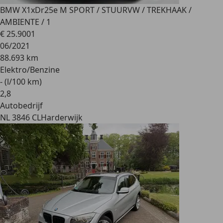
BMW X1
xDr25e M SPORT / STUURVW / TREKHAAK /
AMBIENTE / 1
€ 25.900
1
06/2021
88.693 km
Elektro/Benzine
- (l/100 km)
2
,
8
Autobedrijf
NL 3846 CL
Harderwijk