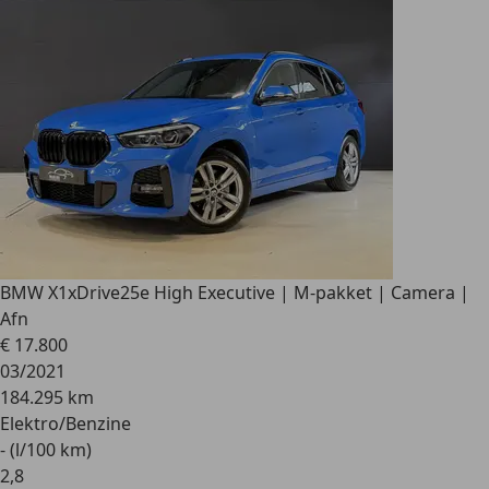
BMW X1
xDrive25e High Executive | M-pakket | Camera |
Afn
€ 17.800
03/2021
184.295 km
Elektro/Benzine
- (l/100 km)
2
,
8