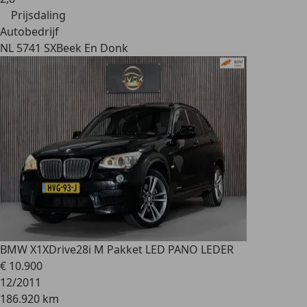
Prijsdaling
Autobedrijf
NL 5741 SX
Beek En Donk
BMW X1
XDrive28i M Pakket LED PANO LEDER
€ 10.900
12/2011
186.920 km