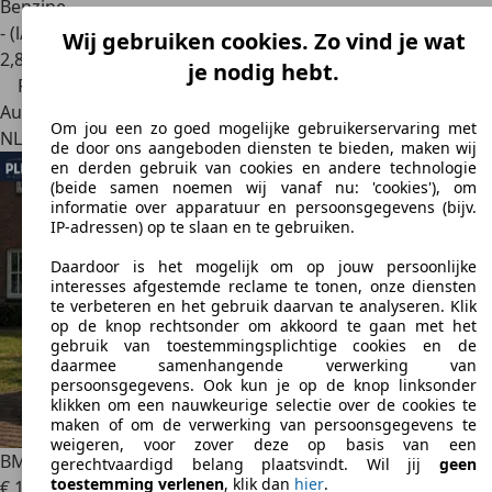
Benzine
- (l/100 km)
Wij gebruiken cookies. Zo vind je wat
2
,
8
je nodig hebt.
Prijsdaling
Autobedrijf
Om jou een zo goed mogelijke gebruikerservaring met
NL 6721 NG
Bennekom
de door ons aangeboden diensten te bieden, maken wij
en derden gebruik van cookies en andere technologie
(beide samen noemen wij vanaf nu: 'cookies'), om
informatie over apparatuur en persoonsgegevens (bijv.
IP-adressen) op te slaan en te gebruiken.
Daardoor is het mogelijk om op jouw persoonlijke
interesses afgestemde reclame te tonen, onze diensten
te verbeteren en het gebruik daarvan te analyseren. Klik
op de knop rechtsonder om akkoord te gaan met het
gebruik van toestemmingsplichtige cookies en de
daarmee samenhangende verwerking van
persoonsgegevens. Ook kun je op de knop linksonder
klikken om een nauwkeurige selectie over de cookies te
maken of om de verwerking van persoonsgegevens te
weigeren, voor zover deze op basis van een
BMW 118
1-serie 118i Executive Aut. | M-Pakket | Facelift
gerechtvaardigd belang plaatsvindt. Wil jij
geen
toestemming verlenen
, klik dan
hier
.
€ 12.945