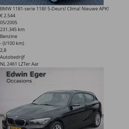
BMW 118
1-serie 118i! 5-Deurs! Clima! Nieuwe APK!
€ 2.544
05/2005
231.345 km
Benzine
- (l/100 km)
2
,
8
Autobedrijf
NL 2461 LZ
Ter Aar