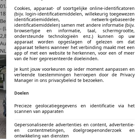
01/2019
Cookies, apparaat- of soortgelijke online-identificatoren
181.990 km
(bijv. login-identificatiemiddelen, willekeurig toegewezen
identificatiemiddelen, netwerk-gebaseerde
Benzine
identificatiemiddelen) samen met andere informatie (bijv.
- (l/100 km)
browsertype en informatie, taal, schermgrootte,
2
,
8
ondersteunde technologieën enz.) kunnen op uw
apparaat worden opgeslagen of gelezen om dat
Autobedrijf
apparaat telkens wanneer het verbinding maakt met een
NL 6721 NG
Bennekom
app of met een website te herkennen, voor een of meer
van de hier gepresenteerde doeleinden.
Je kunt jouw voorkeuren op ieder moment aanpassen en
verleende toestemmingen herroepen door de Privacy
Manager in ons privacybeleid te bezoeken.
Doelen
Precieze geolocatiegegevens en identificatie via het
scannen van apparaten
Gepersonaliseerde advertenties en content, advertentie-
en contentmetingen, doelgroepenonderzoek en
ontwikkeling van diensten