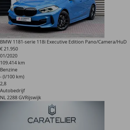
BMW 118
1-serie 118i Executive Edition Pano/Camera/HuD
€ 21.950
01/2020
109.414 km
Benzine
- (l/100 km)
2
,
8
Autobedrijf
NL 2288 GV
Rijswijk