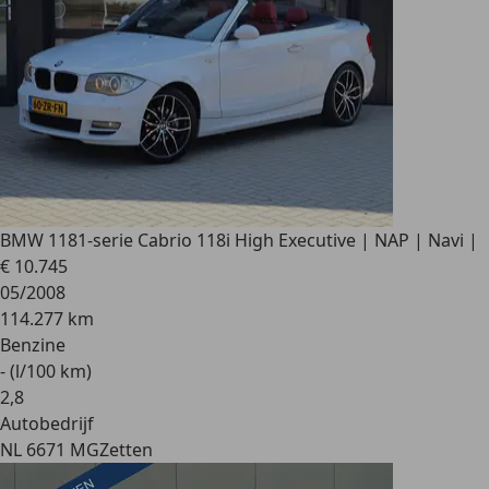
BMW 118
1-serie Cabrio 118i High Executive | NAP | Navi |
€ 10.745
05/2008
114.277 km
Benzine
- (l/100 km)
2
,
8
Autobedrijf
NL 6671 MG
Zetten