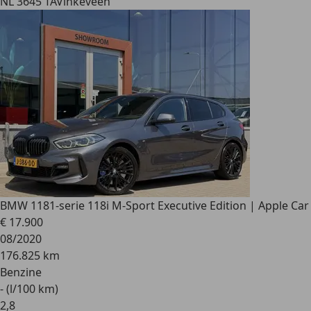
NL 3645 TA
Vinkeveen
BMW 118
1-serie 118i M-Sport Executive Edition | Apple Car
€ 17.900
08/2020
176.825 km
Benzine
- (l/100 km)
2
,
8