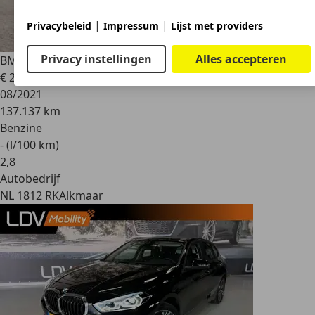
|
|
Privacybeleid
Impressum
Lijst met providers
Privacy instellingen
Alles accepteren
BMW 118
1-serie 118i Business Edition M Sport / Carplay /
€ 20.950
08/2021
137.137 km
Benzine
- (l/100 km)
2
,
8
Autobedrijf
NL 1812 RK
Alkmaar