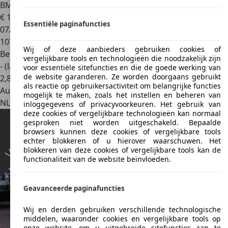
BMW 118
1-serie 118i Sport Pano, Climat, Stoelverwarming,
€ 11.900
Essentiële paginafuncties
07/2015
107.420 km
Wij of deze aanbieders gebruiken cookies of
Benzine
vergelijkbare tools en technologieën die noodzakelijk zijn
- (l/100 km)
voor essentiële sitefuncties en die de goede werking van
de website garanderen. Ze worden doorgaans gebruikt
2
,
8
als reactie op gebruikersactiviteit om belangrijke functies
Autobedrijf
mogelijk te maken, zoals het instellen en beheren van
NL 7721 CJ
Dalfsen
inloggegevens of privacyvoorkeuren. Het gebruik van
deze cookies of vergelijkbare technologieën kan normaal
gesproken niet worden uitgeschakeld. Bepaalde
browsers kunnen deze cookies of vergelijkbare tools
echter blokkeren of u hierover waarschuwen. Het
blokkeren van deze cookies of vergelijkbare tools kan de
functionaliteit van de website beïnvloeden.
Geavanceerde paginafuncties
Wij en derden gebruiken verschillende technologische
middelen, waaronder cookies en vergelijkbare tools op
onze website, om u uitgebreide sitefuncties aan te