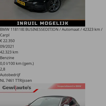
BMW 118
118I BUSINESSEDITION / Automaat / 42323 km /
Carpl
€ 22.350
09/2021
42.323 km
Benzine
0,0 l/100 km (gem.)
2
,
8
Autobedrijf
NL 7461 TT
Rijssen