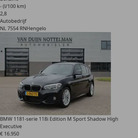
- (l/100 km)
2
,
8
Autobedrijf
NL 7554 RN
Hengelo
BMW 118
1-serie 118i Edition M Sport Shadow High
Executive
€ 16.950