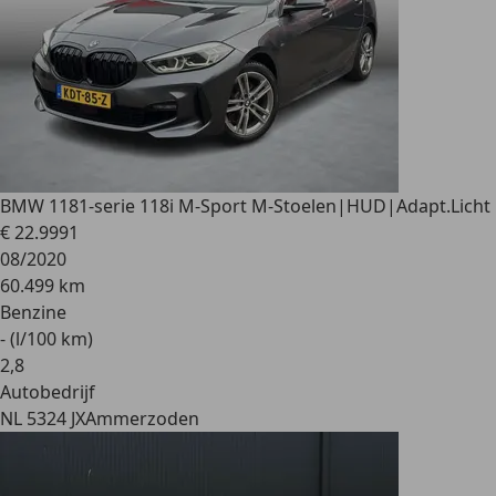
BMW 118
1-serie 118i M-Sport M-Stoelen|HUD|Adapt.Licht
€ 22.999
1
08/2020
60.499 km
Benzine
- (l/100 km)
2
,
8
Autobedrijf
NL 5324 JX
Ammerzoden