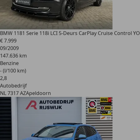
BMW 118
1 Serie 118i LCI 5-Deurs CarPlay Cruise Control YO
€ 7.999
09/2009
147.636 km
Benzine
- (l/100 km)
2
,
8
Autobedrijf
NL 7317 AZ
Apeldoorn