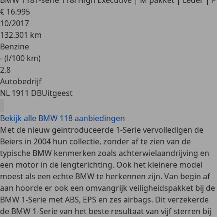
BMW 118
1-serie 118i High Executive | M pakket | Leder | P
€ 16.995
10/2017
132.301 km
Benzine
- (l/100 km)
2
,
8
Autobedrijf
NL 1911 DB
Uitgeest
Bekijk alle BMW 118 aanbiedingen
Met de nieuw geïntroduceerde 1-Serie vervolledigen de
Beiers in 2004 hun collectie, zonder af te zien van de
typische BMW kenmerken zoals achterwielaandrijving en
een motor in de lengterichting. Ook het kleinere model
moest als een echte BMW te herkennen zijn. Van begin af
aan hoorde er ook een omvangrijk veiligheidspakket bij de
BMW 1-Serie met ABS, EPS en zes airbags. Dit verzekerde
de BMW 1-Serie van het beste resultaat van vijf sterren bij