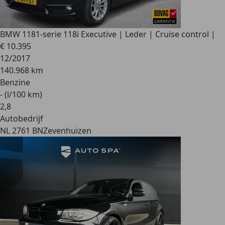
BMW 118
1-serie 118i Executive | Leder | Cruise control |
€ 10.395
12/2017
140.968 km
Benzine
- (l/100 km)
2
,
8
Autobedrijf
NL 2761 BN
Zevenhuizen