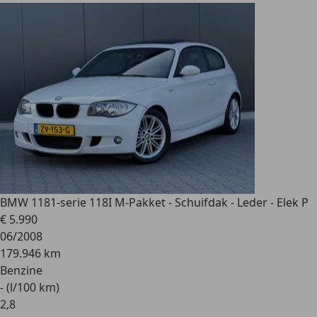
BMW 118
1-serie 118I M-Pakket - Schuifdak - Leder - Elek P
€ 5.990
06/2008
179.946 km
Benzine
- (l/100 km)
2
,
8