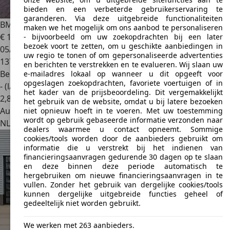
bieden en een verbeterde gebruikerservaring te
garanderen. Via deze uitgebreide functionaliteiten
BMW 118
1-serie 118i | Urban | Stoelverw. | Bluetooth | PD
maken we het mogelijk om ons aanbod te personaliseren
€ 10.950
- bijvoorbeeld om uw zoekopdrachten bij een later
bezoek voort te zetten, om u geschikte aanbiedingen in
05/2012
uw regio te tonen of om gepersonaliseerde advertenties
137.544 km
en berichten te verstrekken en te evalueren. Wij slaan uw
Benzine
e-mailadres lokaal op wanneer u dit opgeeft voor
opgeslagen zoekopdrachten, favoriete voertuigen of in
- (l/100 km)
het kader van de prijsbeoordeling. Dit vergemakkelijkt
2
,
8
het gebruik van de website, omdat u bij latere bezoeken
Autobedrijf
niet opnieuw hoeft in te voeren. Met uw toestemming
wordt op gebruik gebaseerde informatie verzonden naar
NL 3751 LT
Bunschoten-spakenburg
dealers waarmee u contact opneemt. Sommige
cookies/tools worden door de aanbieders gebruikt om
informatie die u verstrekt bij het indienen van
financieringsaanvragen gedurende 30 dagen op te slaan
en deze binnen deze periode automatisch te
hergebruiken om nieuwe financieringsaanvragen in te
vullen. Zonder het gebruik van dergelijke cookies/tools
kunnen dergelijke uitgebreide functies geheel of
gedeeltelijk niet worden gebruikt.
We werken met 263 aanbieders.