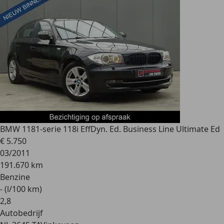
BMW 118
1-serie 118i EffDyn. Ed. Business Line Ultimate Ed
€ 5.750
03/2011
191.670 km
Benzine
- (l/100 km)
2
,
8
Autobedrijf