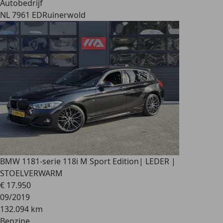
Autobedrijf
NL 7961 ED
Ruinerwold
BMW 118
1-serie 118i M Sport Edition| LEDER |
STOELVERWARM
€ 17.950
09/2019
132.094 km
Benzine