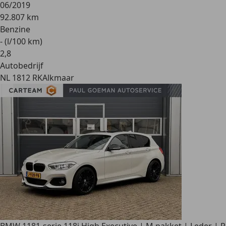
06/2019
92.807 km
Benzine
- (l/100 km)
2
,
8
Autobedrijf
NL 1812 RK
Alkmaar