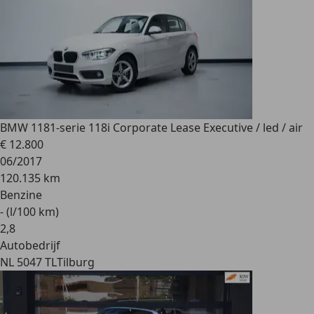
BMW 118
1-serie 118i Corporate Lease Executive / led / air
€ 12.800
06/2017
120.135 km
Benzine
- (l/100 km)
2
,
8
Autobedrijf
NL 5047 TL
Tilburg