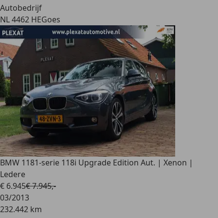
Autobedrijf
NL 4462 HE
Goes
BMW 118
1-serie 118i Upgrade Edition Aut. | Xenon |
Ledere
€ 6.945
€ 7.945,-
03/2013
232.442 km