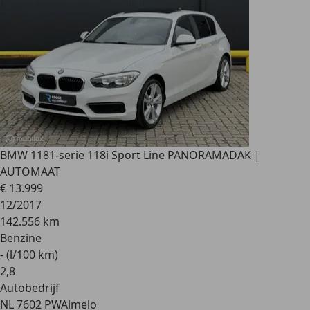
BMW 118
1-serie 118i Sport Line PANORAMADAK |
AUTOMAAT
€ 13.999
12/2017
142.556 km
Benzine
- (l/100 km)
2
,
8
Autobedrijf
NL 7602 PW
Almelo