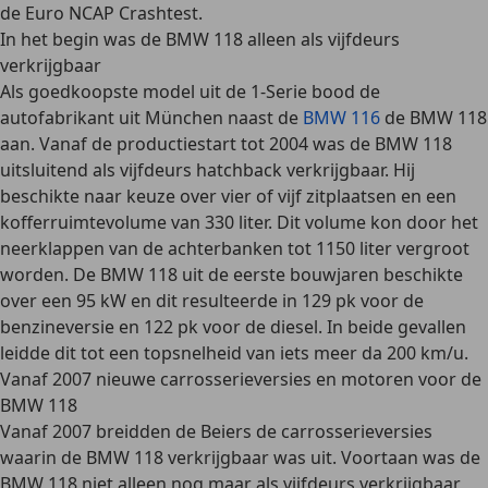
de Euro NCAP Crashtest.
In het begin was de BMW 118 alleen als vijfdeurs
verkrijgbaar
Als goedkoopste model uit de 1-Serie bood de
autofabrikant uit München naast de
BMW 116
de BMW 118
aan. Vanaf de productiestart tot 2004 was de BMW 118
uitsluitend als vijfdeurs hatchback verkrijgbaar. Hij
beschikte naar keuze over vier of vijf zitplaatsen en een
kofferruimtevolume van 330 liter. Dit volume kon door het
neerklappen van de achterbanken tot 1150 liter vergroot
worden. De BMW 118 uit de eerste bouwjaren beschikte
over een 95 kW en dit resulteerde in 129 pk voor de
benzineversie en 122 pk voor de diesel. In beide gevallen
leidde dit tot een topsnelheid van iets meer da 200 km/u.
Vanaf 2007 nieuwe carrosserieversies en motoren voor de
BMW 118
Vanaf 2007 breidden de Beiers de carrosserieversies
waarin de BMW 118 verkrijgbaar was uit. Voortaan was de
BMW 118 niet alleen nog maar als vijfdeurs verkrijgbaar,