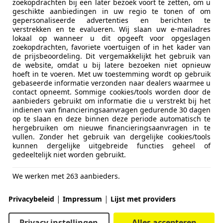
zoekopdrachten bij een later bezoek voort te zetten, om u
geschikte aanbiedingen in uw regio te tonen of om
gepersonaliseerde advertenties en berichten te
verstrekken en te evalueren. Wij slaan uw e-mailadres
lokaal op wanneer u dit opgeeft voor opgeslagen
zoekopdrachten, favoriete voertuigen of in het kader van
de prijsbeoordeling. Dit vergemakkelijkt het gebruik van
de website, omdat u bij latere bezoeken niet opnieuw
hoeft in te voeren. Met uw toestemming wordt op gebruik
gebaseerde informatie verzonden naar dealers waarmee u
contact opneemt. Sommige cookies/tools worden door de
aanbieders gebruikt om informatie die u verstrekt bij het
indienen van financieringsaanvragen gedurende 30 dagen
op te slaan en deze binnen deze periode automatisch te
hergebruiken om nieuwe financieringsaanvragen in te
vullen. Zonder het gebruik van dergelijke cookies/tools
kunnen dergelijke uitgebreide functies geheel of
gedeeltelijk niet worden gebruikt.
We werken met 263 aanbieders.
|
|
Privacybeleid
Impressum
Lijst met providers
Privacy instellingen
Alles accepteren