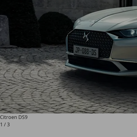
Citroen DS9
1
/
3