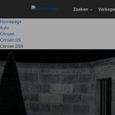
Ga
naar
Zoeken
Verkop
hoofdinhoud
Homepage
Auto
Citroen
Citroën DS
Citroen DS9