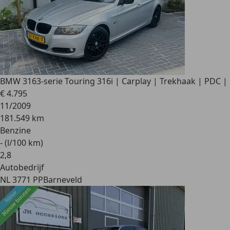
BMW 316
3-serie Touring 316i | Carplay | Trekhaak | PDC |
€ 4.795
11/2009
181.549 km
Benzine
- (l/100 km)
2
,
8
Autobedrijf
NL 3771 PP
Barneveld