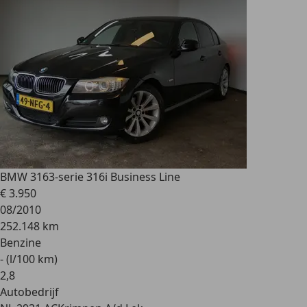
BMW 316
3-serie 316i Business Line
€ 3.950
08/2010
252.148 km
Benzine
- (l/100 km)
2
,
8
Autobedrijf