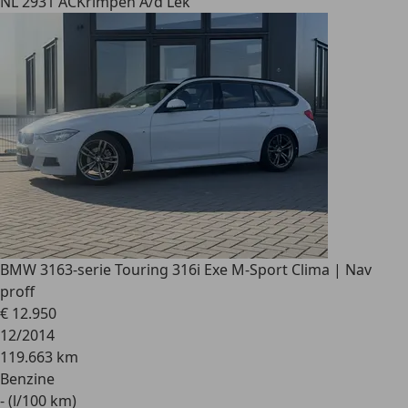
NL 2931 AC
Krimpen A/d Lek
BMW 316
3-serie Touring 316i Exe M-Sport Clima | Nav
proff
€ 12.950
12/2014
119.663 km
Benzine
- (l/100 km)