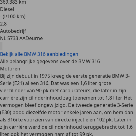
369.383 km
Diesel
- (l/100 km)
2
,
8
Autobedrijf
NL 5733 AA
Deurne
Bekijk alle BMW 316 aanbiedingen
Alle belangrijke gegevens over de BMW 316
Motoren
Bij zijn debuut in 1975 kreeg de
eerste generatie
BMW 3-
Serie (E21) al een 316. Dat was een 1,6 liter grote
viercilinder van 90 pk met carburateurs, die later in zijn
carrière zijn cilinderinhoud zag toenemen tot 1,8 liter. Het
vermogen bleef ongewijzigd. De
tweede generatie
3-Serie
(E30) bood diezelfde motor enkele jaren aan, om hem dan
als 316i te voorzien van directe injectie en 102 pk. Later in
zijn carrière werd de cilinderinhoud teruggebracht tot 1,6
liter, ook het vermogen nam af tot 99 pk.