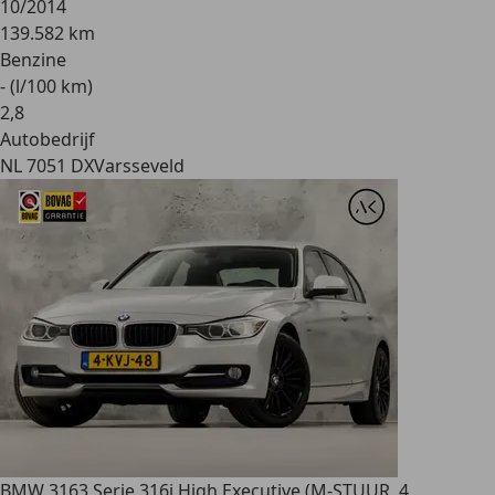
10/2014
139.582 km
Benzine
- (l/100 km)
2
,
8
Autobedrijf
NL 7051 DX
Varsseveld
BMW 316
3 Serie 316i High Executive (M-STUUR, 4