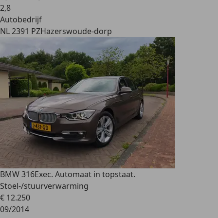
2
,
8
Autobedrijf
NL 2391 PZ
Hazerswoude-dorp
BMW 316
Exec. Automaat in topstaat.
Stoel-/stuurverwarming
€ 12.250
09/2014