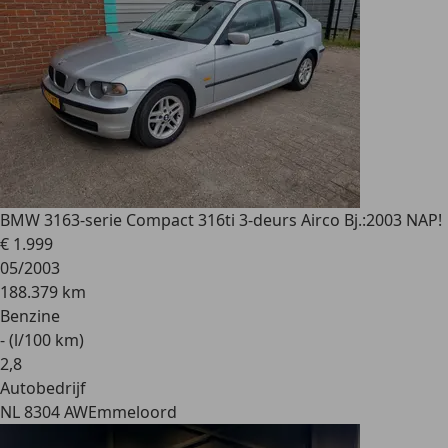
BMW 316
3-serie Compact 316ti 3-deurs Airco Bj.:2003 NAP!
€ 1.999
05/2003
188.379 km
Benzine
- (l/100 km)
2
,
8
Autobedrijf
NL 8304 AW
Emmeloord