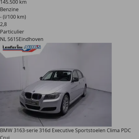
145.500 km
Benzine
- (l/100 km)
2
,
8
Particulier
NL 5615
Eindhoven
BMW 316
3-serie 316d Executive Sportstoelen Clima PDC
Crui