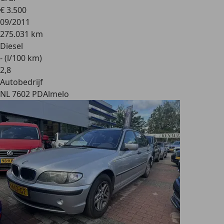
€ 3.500
09/2011
275.031 km
Diesel
- (l/100 km)
2
,
8
Autobedrijf
NL 7602 PD
Almelo