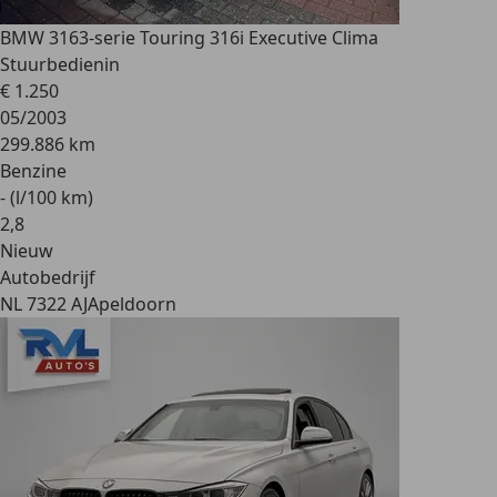
BMW 316
3-serie Touring 316i Executive Clima
Stuurbedienin
€ 1.250
05/2003
299.886 km
Benzine
- (l/100 km)
2
,
8
Nieuw
Autobedrijf
NL 7322 AJ
Apeldoorn