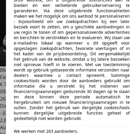
bieden en een verbeterde gebruikerservaring te
garanderen. Via deze uitgebreide functionaliteiten
maken we het mogelijk om ons aanbod te personaliseren
- bijvoorbeeld om uw zoekopdrachten bij een later
bezoek voort te zetten, om u geschikte aanbiedingen in
uw regio te tonen of om gepersonaliseerde advertenties
en berichten te verstrekken en te evalueren. Wij slaan uw
e-mailadres lokaal op wanneer u dit opgeeft voor
opgeslagen zoekopdrachten, favoriete voertuigen of in
het kader van de prijsbeoordeling. Dit vergemakkelijkt
het gebruik van de website, omdat u bij latere bezoeken
niet opnieuw hoeft in te voeren. Met uw toestemming
BMW 316
3-serie Touring 316d Corporate Lease Essential
wordt op gebruik gebaseerde informatie verzonden naar
dealers waarmee u contact opneemt. Sommige
Ele
cookies/tools worden door de aanbieders gebruikt om
€ 7.999
informatie die u verstrekt bij het indienen van
09/2015
financieringsaanvragen gedurende 30 dagen op te slaan
en deze binnen deze periode automatisch te
262.030 km
hergebruiken om nieuwe financieringsaanvragen in te
Diesel
vullen. Zonder het gebruik van dergelijke cookies/tools
- (l/100 km)
kunnen dergelijke uitgebreide functies geheel of
gedeeltelijk niet worden gebruikt.
2
,
8
Autobedrijf
We werken met 263 aanbieders.