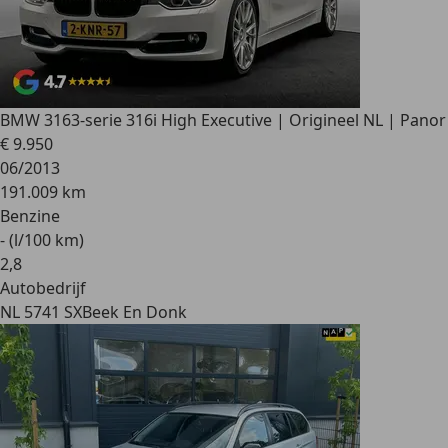
BMW 316
3-serie 316i High Executive | Origineel NL | Panor
€ 9.950
06/2013
191.009 km
Benzine
- (l/100 km)
2
,
8
Autobedrijf
NL 5741 SX
Beek En Donk