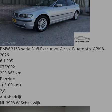
BMW 316
3-serie 316i Executive|Airco|Bluetooth|APK 8-
2026
€ 1.995
07/2002
223.863 km
Benzine
- (l/100 km)
2
,
8
Autobedrijf
NL 3998 WJ
Schalkwijk