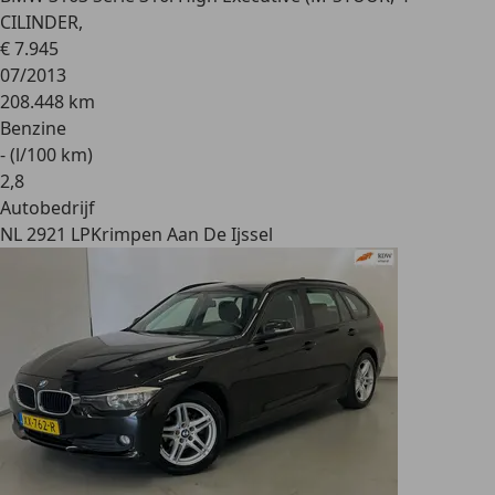
CILINDER,
€ 7.945
07/2013
208.448 km
Benzine
- (l/100 km)
2
,
8
Autobedrijf
NL 2921 LP
Krimpen Aan De Ijssel