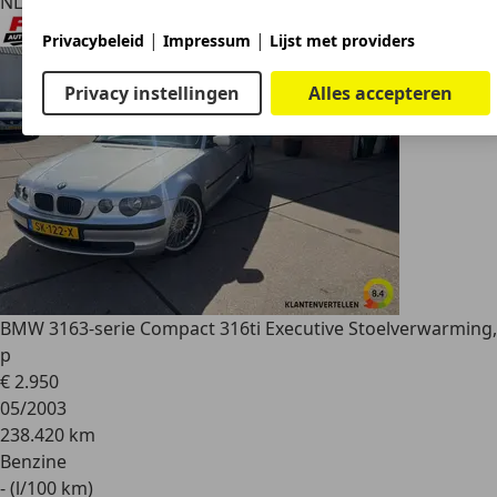
NL 8606 VP
Sneek
|
|
Privacybeleid
Impressum
Lijst met providers
Privacy instellingen
Alles accepteren
BMW 316
3-serie Compact 316ti Executive Stoelverwarming,
p
€ 2.950
05/2003
238.420 km
Benzine
- (l/100 km)