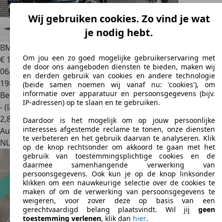
Wij gebruiken cookies. Zo vind je wat
je nodig hebt.
BMW 316
3-serie Touring 316i 136Pk Aut. | High Executive |
Om jou een zo goed mogelijke gebruikerservaring met
€ 10.950
de door ons aangeboden diensten te bieden, maken wij
06/2014
en derden gebruik van cookies en andere technologie
198.386 km
(beide samen noemen wij vanaf nu: 'cookies'), om
informatie over apparatuur en persoonsgegevens (bijv.
Benzine
IP-adressen) op te slaan en te gebruiken.
- (l/100 km)
2
,
8
Daardoor is het mogelijk om op jouw persoonlijke
interesses afgestemde reclame te tonen, onze diensten
Autobedrijf
te verbeteren en het gebruik daarvan te analyseren. Klik
NL 7951 SV
Staphorst
op de knop rechtsonder om akkoord te gaan met het
gebruik van toestemmingsplichtige cookies en de
daarmee samenhangende verwerking van
persoonsgegevens. Ook kun je op de knop linksonder
klikken om een nauwkeurige selectie over de cookies te
maken of om de verwerking van persoonsgegevens te
weigeren, voor zover deze op basis van een
gerechtvaardigd belang plaatsvindt. Wil jij
geen
toestemming verlenen
, klik dan
hier
.