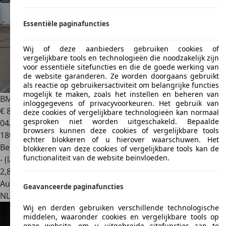
Essentiële paginafuncties
Wij of deze aanbieders gebruiken cookies of
vergelijkbare tools en technologieën die noodzakelijk zijn
voor essentiële sitefuncties en die de goede werking van
de website garanderen. Ze worden doorgaans gebruikt
als reactie op gebruikersactiviteit om belangrijke functies
mogelijk te maken, zoals het instellen en beheren van
BMW 316
3-serie 316i High Executive
inloggegevens of privacyvoorkeuren. Het gebruik van
€ 8.725
deze cookies of vergelijkbare technologieën kan normaal
gesproken niet worden uitgeschakeld. Bepaalde
04/2013
browsers kunnen deze cookies of vergelijkbare tools
180.886 km
echter blokkeren of u hierover waarschuwen. Het
Benzine
blokkeren van deze cookies of vergelijkbare tools kan de
functionaliteit van de website beïnvloeden.
- (l/100 km)
2
,
8
Autobedrijf
Geavanceerde paginafuncties
NL 6541 DC
Nijmegen
Wij en derden gebruiken verschillende technologische
middelen, waaronder cookies en vergelijkbare tools op
onze website, om u uitgebreide sitefuncties aan te