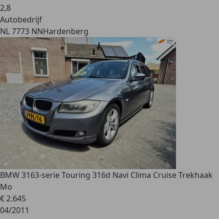
2
,
8
Autobedrijf
NL 7773 NN
Hardenberg
BMW 316
3-serie Touring 316d Navi Clima Cruise Trekhaak
Mo
€ 2.645
04/2011