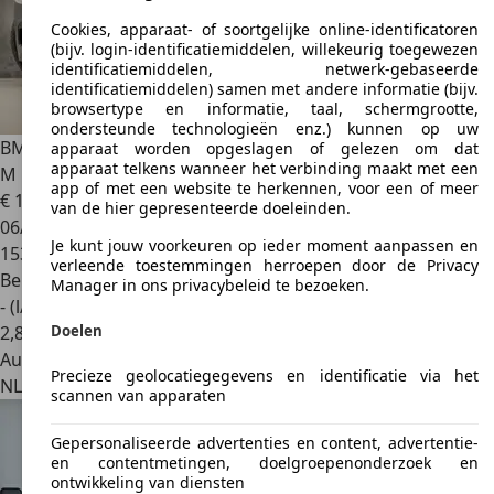
Cookies, apparaat- of soortgelijke online-identificatoren
(bijv. login-identificatiemiddelen, willekeurig toegewezen
identificatiemiddelen, netwerk-gebaseerde
identificatiemiddelen) samen met andere informatie (bijv.
browsertype en informatie, taal, schermgrootte,
ondersteunde technologieën enz.) kunnen op uw
BMW 316
3 Serie 316i M Sport High Executive (GROOT NAVI,
apparaat worden opgeslagen of gelezen om dat
apparaat telkens wanneer het verbinding maakt met een
M
app of met een website te herkennen, voor een of meer
€ 11.745
van de hier gepresenteerde doeleinden.
06/2015
Je kunt jouw voorkeuren op ieder moment aanpassen en
153.283 km
verleende toestemmingen herroepen door de Privacy
Benzine
Manager in ons privacybeleid te bezoeken.
- (l/100 km)
Doelen
2
,
8
Autobedrijf
Precieze geolocatiegegevens en identificatie via het
NL 2921 LP
Krimpen Aan De Ijssel
scannen van apparaten
Gepersonaliseerde advertenties en content, advertentie-
en contentmetingen, doelgroepenonderzoek en
ontwikkeling van diensten