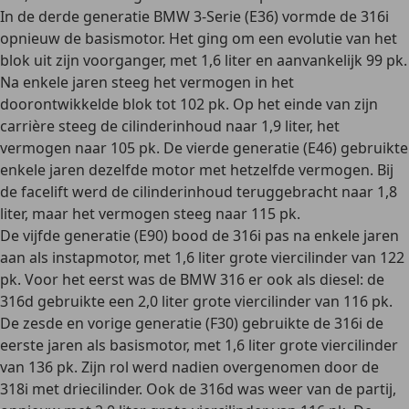
In de
derde generatie
BMW 3-Serie (E36) vormde de 316i
opnieuw de basismotor. Het ging om een evolutie van het
blok uit zijn voorganger, met 1,6 liter en aanvankelijk 99 pk.
Na enkele jaren steeg het vermogen in het
doorontwikkelde blok tot 102 pk. Op het einde van zijn
carrière steeg de cilinderinhoud naar 1,9 liter, het
vermogen naar 105 pk. De
vierde generatie
(E46) gebruikte
enkele jaren dezelfde motor met hetzelfde vermogen. Bij
de facelift werd de cilinderinhoud teruggebracht naar 1,8
liter, maar het vermogen steeg naar 115 pk.
De
vijfde generatie
(E90) bood de 316i pas na enkele jaren
aan als instapmotor, met 1,6 liter grote viercilinder van 122
pk. Voor het eerst was de BMW 316 er ook als diesel: de
316d gebruikte een 2,0 liter grote viercilinder van 116 pk.
De
zesde en vorige generatie
(F30) gebruikte de 316i de
eerste jaren als basismotor, met 1,6 liter grote viercilinder
van 136 pk. Zijn rol werd nadien overgenomen door de
318i met driecilinder. Ook de 316d was weer van de partij,