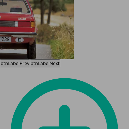
btnLabelPrev
btnLabelNext