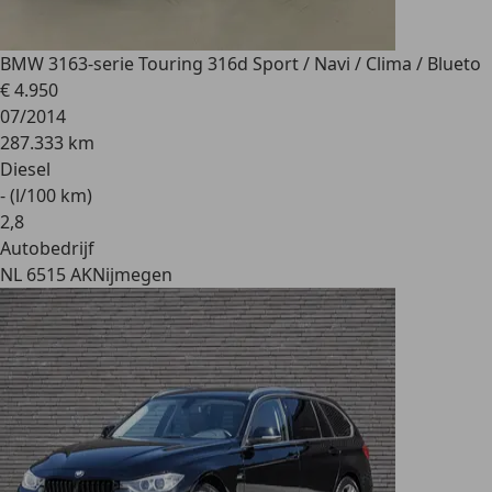
BMW 316
3-serie Touring 316d Sport / Navi / Clima / Blueto
€ 4.950
07/2014
287.333 km
Diesel
- (l/100 km)
2
,
8
Autobedrijf
NL 6515 AK
Nijmegen