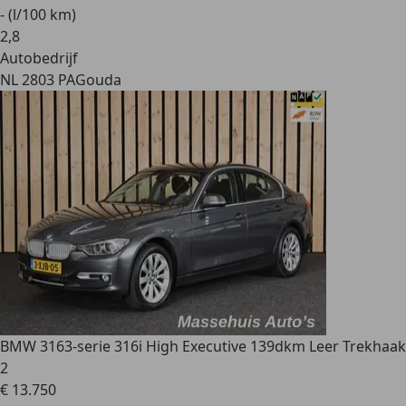
- (l/100 km)
2
,
8
Autobedrijf
NL 2803 PA
Gouda
BMW 316
3-serie 316i High Executive 139dkm Leer Trekhaak
2
€ 13.750