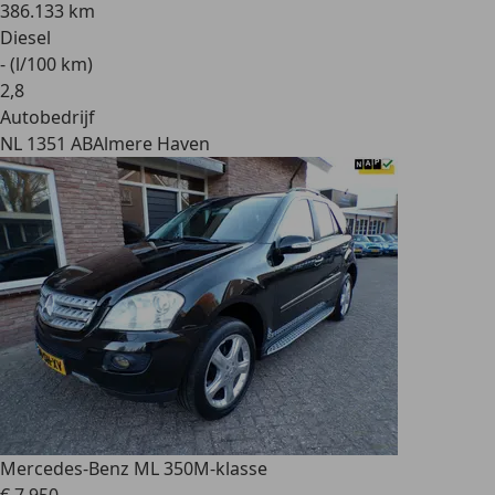
386.133 km
Diesel
- (l/100 km)
2
,
8
Autobedrijf
NL 1351 AB
Almere Haven
Mercedes-Benz ML 350
M-klasse