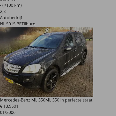
- (l/100 km)
2
,
8
Autobedrijf
NL 5015 BE
Tilburg
Mercedes-Benz ML 350
ML 350 in perfecte staat
€ 13.950
1
01/2006