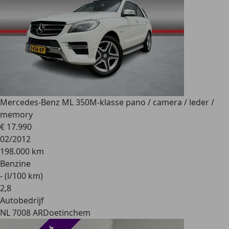
Mercedes-Benz ML 350
M-klasse pano / camera / leder /
memory
€ 17.990
02/2012
198.000 km
Benzine
- (l/100 km)
2
,
8
Autobedrijf
NL 7008 AR
Doetinchem