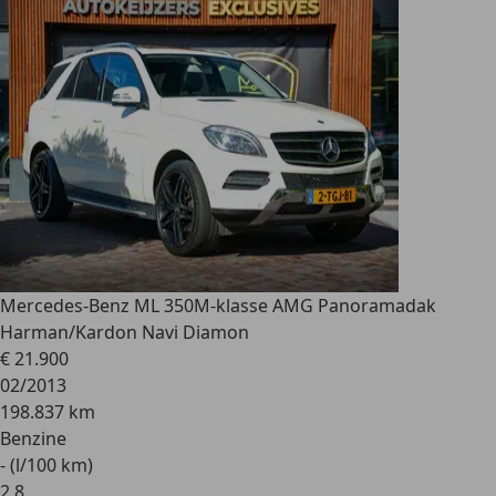
Mercedes-Benz ML 350
M-klasse AMG Panoramadak
Harman/Kardon Navi Diamon
€ 21.900
02/2013
198.837 km
Benzine
- (l/100 km)
2
,
8