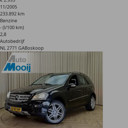
€ 2.995
11/2005
233.892 km
Benzine
- (l/100 km)
2
,
8
Autobedrijf
NL 2771 GA
Boskoop