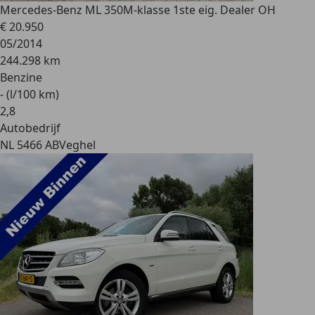
Mercedes-Benz ML 350
M-klasse 1ste eig. Dealer OH
€ 20.950
05/2014
244.298 km
Benzine
- (l/100 km)
2
,
8
Autobedrijf
NL 5466 AB
Veghel