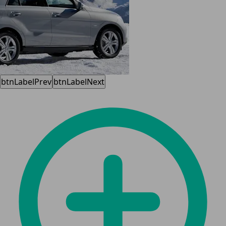
btnLabelPrev
btnLabelNext