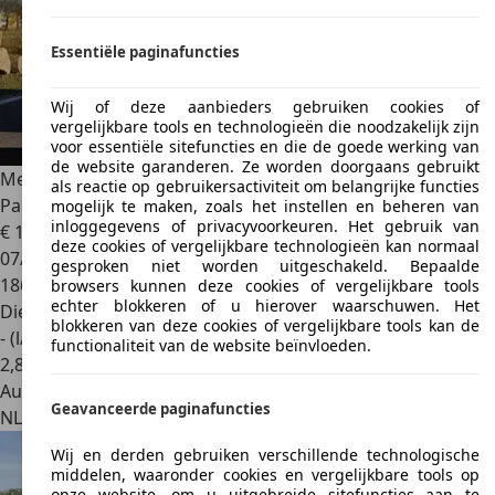
Essentiële paginafuncties
Wij of deze aanbieders gebruiken cookies of
vergelijkbare tools en technologieën die noodzakelijk zijn
voor essentiële sitefuncties en die de goede werking van
de website garanderen. Ze worden doorgaans gebruikt
Mercedes-Benz ML 350
M-klasse BlueTEC V6 |
als reactie op gebruikersactiviteit om belangrijke functies
Panoramadak | LED | Luchtver
mogelijk te maken, zoals het instellen en beheren van
inloggegevens of privacyvoorkeuren. Het gebruik van
€ 19.900
deze cookies of vergelijkbare technologieën kan normaal
07/2014
gesproken niet worden uitgeschakeld. Bepaalde
186.723 km
browsers kunnen deze cookies of vergelijkbare tools
echter blokkeren of u hierover waarschuwen. Het
Diesel
blokkeren van deze cookies of vergelijkbare tools kan de
- (l/100 km)
functionaliteit van de website beïnvloeden.
2
,
8
Autobedrijf
Geavanceerde paginafuncties
NL 8912 AA
Leeuwarden
Wij en derden gebruiken verschillende technologische
middelen, waaronder cookies en vergelijkbare tools op
onze website, om u uitgebreide sitefuncties aan te