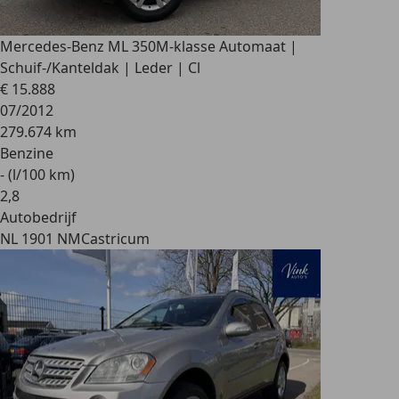
Mercedes-Benz ML 350
M-klasse Automaat |
Schuif-/Kanteldak | Leder | Cl
€ 15.888
07/2012
279.674 km
Benzine
- (l/100 km)
2
,
8
Autobedrijf
NL 1901 NM
Castricum