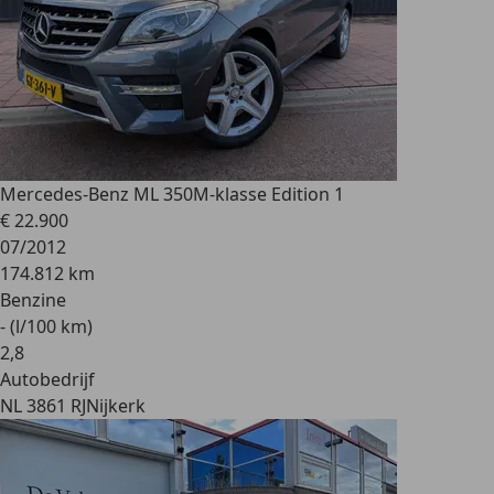
Mercedes-Benz ML 350
M-klasse Edition 1
€ 22.900
07/2012
174.812 km
Benzine
- (l/100 km)
2
,
8
Autobedrijf
NL 3861 RJ
Nijkerk