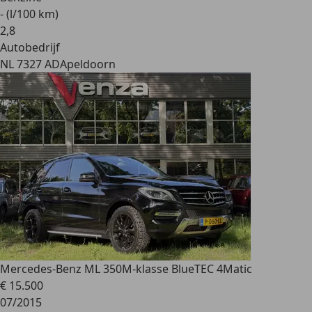
- (l/100 km)
2
,
8
Autobedrijf
NL 7327 AD
Apeldoorn
Mercedes-Benz ML 350
M-klasse BlueTEC 4Matic
€ 15.500
07/2015