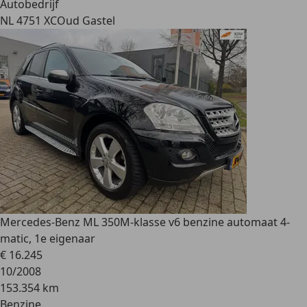
Autobedrijf
NL 4751 XC
Oud Gastel
Mercedes-Benz ML 350
M-klasse v6 benzine automaat 4-
matic, 1e eigenaar
€ 16.245
10/2008
153.354 km
Benzine