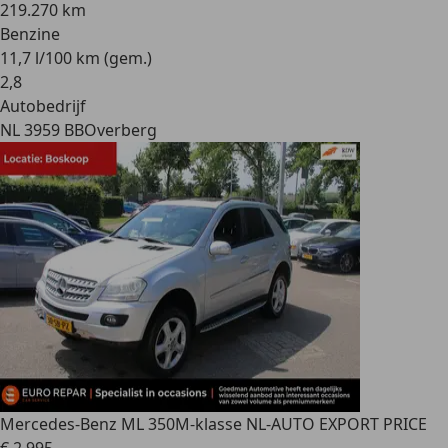
219.270 km
Benzine
11,7 l/100 km (gem.)
2
,
8
Autobedrijf
NL 3959 BB
Overberg
Mercedes-Benz ML 350
M-klasse NL-AUTO EXPORT PRICE