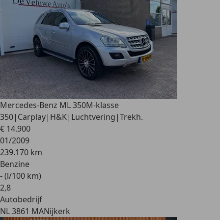
Mercedes-Benz ML 350
M-klasse
350|Carplay|H&K|Luchtvering|Trekh.
€ 14.900
01/2009
239.170 km
Benzine
- (l/100 km)
2
,
8
Autobedrijf
NL 3861 MA
Nijkerk