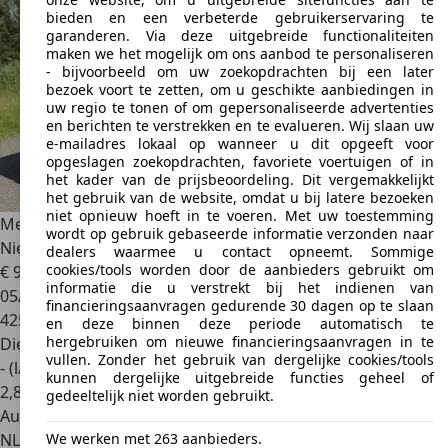
bieden en een verbeterde gebruikerservaring te
garanderen. Via deze uitgebreide functionaliteiten
maken we het mogelijk om ons aanbod te personaliseren
- bijvoorbeeld om uw zoekopdrachten bij een later
bezoek voort te zetten, om u geschikte aanbiedingen in
uw regio te tonen of om gepersonaliseerde advertenties
en berichten te verstrekken en te evalueren. Wij slaan uw
e-mailadres lokaal op wanneer u dit opgeeft voor
opgeslagen zoekopdrachten, favoriete voertuigen of in
het kader van de prijsbeoordeling. Dit vergemakkelijkt
het gebruik van de website, omdat u bij latere bezoeken
niet opnieuw hoeft in te voeren. Met uw toestemming
Mercedes-Benz ML 350
M-klasse BlueTEC / Automaat /
wordt op gebruik gebaseerde informatie verzonden naar
Nieuwe EGR / 1ste ei
dealers waarmee u contact opneemt. Sommige
cookies/tools worden door de aanbieders gebruikt om
€ 9.950
informatie die u verstrekt bij het indienen van
05/2012
financieringsaanvragen gedurende 30 dagen op te slaan
425.133 km
en deze binnen deze periode automatisch te
hergebruiken om nieuwe financieringsaanvragen in te
Diesel
vullen. Zonder het gebruik van dergelijke cookies/tools
- (l/100 km)
kunnen dergelijke uitgebreide functies geheel of
2
,
8
gedeeltelijk niet worden gebruikt.
Autobedrijf
We werken met 263 aanbieders.
NL 1901 NM
Castricum