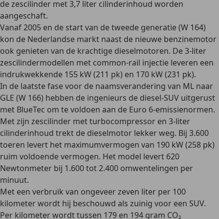
de zescilinder met 3,7 liter cilinderinhoud worden
aangeschaft.
Vanaf 2005 en de start van de tweede generatie (W 164)
kon de Nederlandse markt naast de nieuwe benzinemotor
ook genieten van de krachtige dieselmotoren. De 3-liter
zescilindermodellen met common-rail injectie leveren een
indrukwekkende
155 kW (211 pk) en 170 kW (231 pk)
.
In de laatste fase voor de naamsverandering van ML naar
GLE (W 166) hebben de ingenieurs de diesel-SUV uitgerust
met BlueTec om te voldoen aan de
Euro 6-emissienormen
.
Met zijn
zescilinder met turbocompressor
en 3-liter
cilinderinhoud trekt de dieselmotor lekker weg. Bij
3.600
toeren levert het maximumvermogen van 190 kW (258 pk)
ruim voldoende vermogen. Het model levert 620
Newtonmeter bij 1.600 tot 2.400 omwentelingen per
minuut.
Met een verbruik van ongeveer zeven liter per 100
kilometer
wordt hij beschouwd als zuinig voor een SUV
.
Per kilometer wordt tussen 179 en 194 gram CO₂