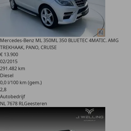
Mercedes-Benz ML 350
ML 350 BLUETEC 4MATIC. AMG
TREKHAAK, PANO, CRUISE
€ 13.900
02/2015
291.482 km
Diesel
0,0 l/100 km (gem.)
2
,
8
Autobedrijf
NL 7678 RL
Geesteren