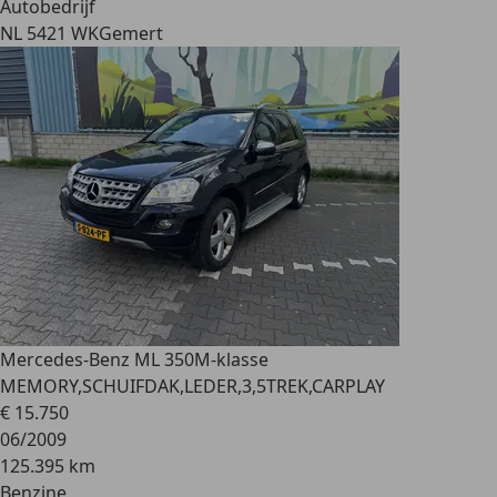
Autobedrijf
NL 5421 WK
Gemert
Mercedes-Benz ML 350
M-klasse
MEMORY,SCHUIFDAK,LEDER,3,5TREK,CARPLAY
€ 15.750
06/2009
125.395 km
Benzine