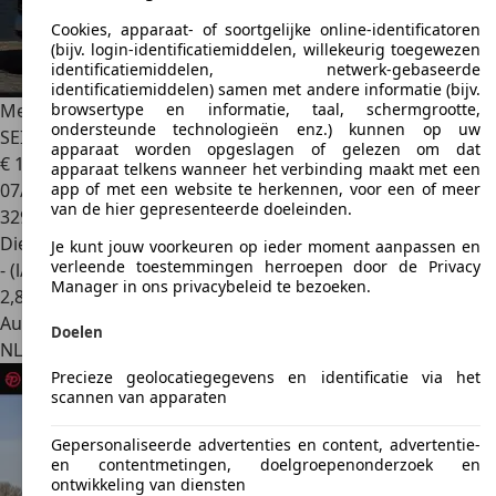
Cookies, apparaat- of soortgelijke online-identificatoren
(bijv. login-identificatiemiddelen, willekeurig toegewezen
identificatiemiddelen, netwerk-gebaseerde
identificatiemiddelen) samen met andere informatie (bijv.
Mercedes-Benz ML 350
M-klasse BlueTEC 4-
browsertype en informatie, taal, schermgrootte,
ondersteunde technologieën enz.) kunnen op uw
SEIZOENSBANDEN! PANO/SCHUIFDAK!
apparaat worden opgeslagen of gelezen om dat
€ 10.440
apparaat telkens wanneer het verbinding maakt met een
07/2012
app of met een website te herkennen, voor een of meer
van de hier gepresenteerde doeleinden.
329.092 km
Diesel
Je kunt jouw voorkeuren op ieder moment aanpassen en
verleende toestemmingen herroepen door de Privacy
- (l/100 km)
Manager in ons privacybeleid te bezoeken.
2
,
8
Autobedrijf
Doelen
NL 5102 AE
Dongen
Precieze geolocatiegegevens en identificatie via het
scannen van apparaten
Gepersonaliseerde advertenties en content, advertentie-
en contentmetingen, doelgroepenonderzoek en
ontwikkeling van diensten