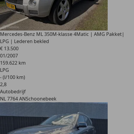
Mercedes-Benz ML 350
M-klasse 4Matic | AMG Pakket|
LPG | Lederen bekled
€ 13.500
01/2007
159.622 km
LPG
- (l/100 km)
2
,
8
Autobedrijf
NL 7764 AN
Schoonebeek