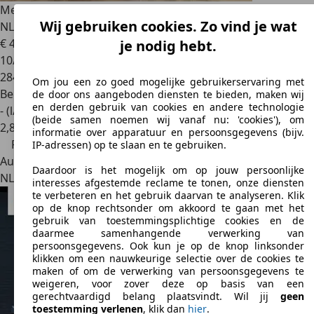
Mercedes-Benz ML 350
M-klasse V6 272PK EXPORT *Org.
Wij gebruiken cookies. Zo vind je wat
NL!* Trekhaak / Le
€ 4.950
€ 5.750,-
je nodig hebt.
10/2005
284.637 km
Om jou een zo goed mogelijke gebruikerservaring met
Benzine
de door ons aangeboden diensten te bieden, maken wij
en derden gebruik van cookies en andere technologie
- (l/100 km)
(beide samen noemen wij vanaf nu: 'cookies'), om
2
,
8
informatie over apparatuur en persoonsgegevens (bijv.
Prijsdaling
IP-adressen) op te slaan en te gebruiken.
Autobedrijf
Daardoor is het mogelijk om op jouw persoonlijke
NL 5741 TT
Beek En Donk
interesses afgestemde reclame te tonen, onze diensten
te verbeteren en het gebruik daarvan te analyseren. Klik
op de knop rechtsonder om akkoord te gaan met het
gebruik van toestemmingsplichtige cookies en de
daarmee samenhangende verwerking van
persoonsgegevens. Ook kun je op de knop linksonder
klikken om een nauwkeurige selectie over de cookies te
maken of om de verwerking van persoonsgegevens te
weigeren, voor zover deze op basis van een
gerechtvaardigd belang plaatsvindt. Wil jij
geen
toestemming verlenen
, klik dan
hier
.