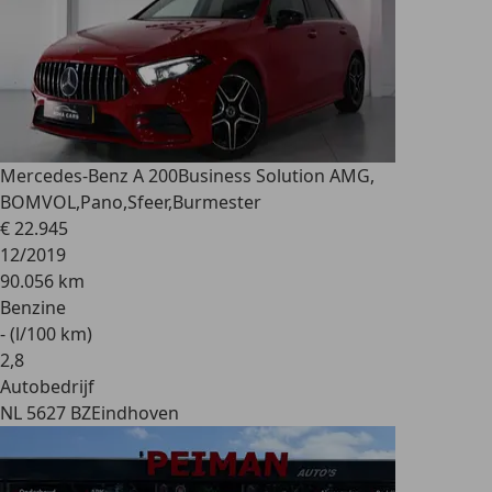
Mercedes-Benz A 200
Business Solution AMG,
BOMVOL,Pano,Sfeer,Burmester
€ 22.945
12/2019
90.056 km
Benzine
- (l/100 km)
2
,
8
Autobedrijf
NL 5627 BZ
Eindhoven