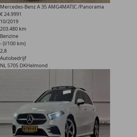
Mercedes-Benz A 35 AMG
4MATIC /Panorama
€ 24.999
1
10/2019
203.480 km
Benzine
- (l/100 km)
2
,
8
Autobedrijf
NL 5705 DK
Helmond