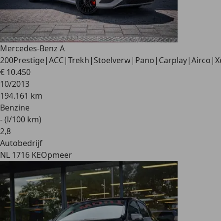
Mercedes-Benz A
200
Prestige|ACC|Trekh|Stoelverw|Pano|Carplay|Airco|X
€ 10.450
10/2013
194.161 km
Benzine
- (l/100 km)
2
,
8
Autobedrijf
NL 1716 KE
Opmeer