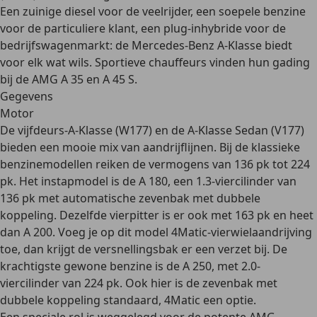
Een zuinige diesel voor de veelrijder, een soepele benzine
voor de particuliere klant, een plug-inhybride voor de
bedrijfswagenmarkt: de Mercedes-Benz A-Klasse biedt
voor elk wat wils
. Sportieve chauffeurs vinden hun gading
bij de AMG A 35 en A 45 S.
Gegevens
Motor
De vijfdeurs-A-Klasse (W177) en de A-Klasse Sedan (V177)
bieden een mooie mix van aandrijflijnen. Bij de
klassieke
benzinemodellen
reiken de
vermogens van 136 pk tot 224
pk
. Het instapmodel is de A 180, een 1.3-viercilinder van
136 pk met automatische zevenbak met dubbele
koppeling. Dezelfde vierpitter is er ook met 163 pk en heet
dan A 200. Voeg je op dit model 4Matic-vierwielaandrijving
toe, dan krijgt de versnellingsbak er een verzet bij. De
krachtigste gewone benzine is de A 250, met 2.0-
viercilinder van 224 pk. Ook hier is de zevenbak met
dubbele koppeling standaard, 4Matic een optie.