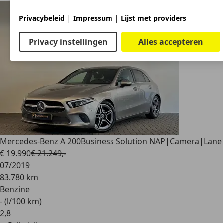
|
|
Privacybeleid
Impressum
Lijst met providers
Privacy instellingen
Alles accepteren
Mercedes-Benz A 200
Business Solution NAP|Camera|Lane
€ 19.990
€ 21.249,-
07/2019
83.780 km
Benzine
- (l/100 km)
2
,
8