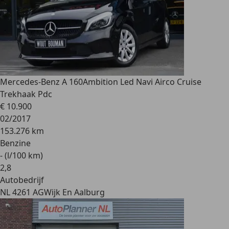
Mercedes-Benz A 160
Ambition Led Navi Airco Cruise
Trekhaak Pdc
€ 10.900
02/2017
153.276 km
Benzine
- (l/100 km)
2
,
8
Autobedrijf
NL 4261 AG
Wijk En Aalburg