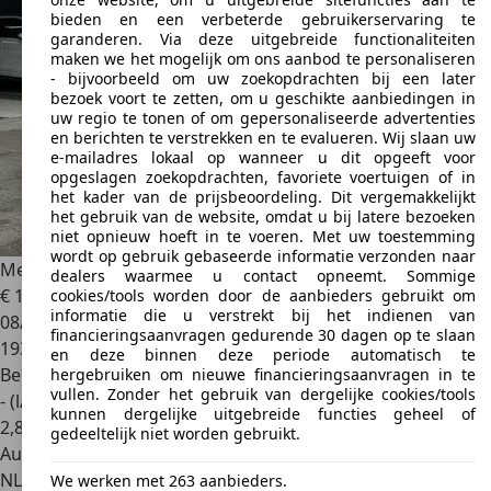
bieden en een verbeterde gebruikerservaring te
garanderen. Via deze uitgebreide functionaliteiten
maken we het mogelijk om ons aanbod te personaliseren
- bijvoorbeeld om uw zoekopdrachten bij een later
bezoek voort te zetten, om u geschikte aanbiedingen in
uw regio te tonen of om gepersonaliseerde advertenties
en berichten te verstrekken en te evalueren. Wij slaan uw
e-mailadres lokaal op wanneer u dit opgeeft voor
opgeslagen zoekopdrachten, favoriete voertuigen of in
het kader van de prijsbeoordeling. Dit vergemakkelijkt
het gebruik van de website, omdat u bij latere bezoeken
niet opnieuw hoeft in te voeren. Met uw toestemming
wordt op gebruik gebaseerde informatie verzonden naar
Mercedes-Benz A 250
Amg Automaat Leer Clima Xenon/Led
dealers waarmee u contact opneemt. Sommige
€ 11.750
cookies/tools worden door de aanbieders gebruikt om
informatie die u verstrekt bij het indienen van
08/2013
financieringsaanvragen gedurende 30 dagen op te slaan
193.067 km
en deze binnen deze periode automatisch te
Benzine
hergebruiken om nieuwe financieringsaanvragen in te
vullen. Zonder het gebruik van dergelijke cookies/tools
- (l/100 km)
kunnen dergelijke uitgebreide functies geheel of
2
,
8
gedeeltelijk niet worden gebruikt.
Autobedrijf
NL 2521 RL
Den Haag
We werken met 263 aanbieders.