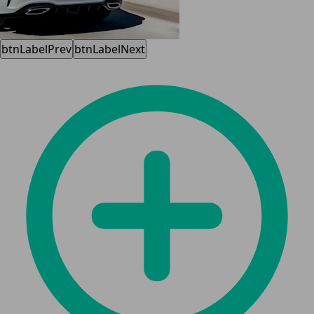
btnLabelPrev
btnLabelNext