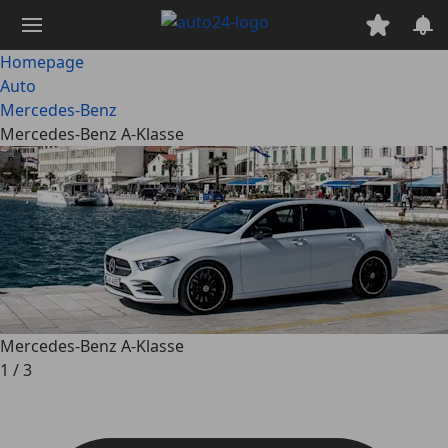
Ga
naar
hoofdinhoud
Homepage
Auto
Mercedes-Benz
Mercedes-Benz A-Klasse
Mercedes-Benz A-Klasse
1
/
3