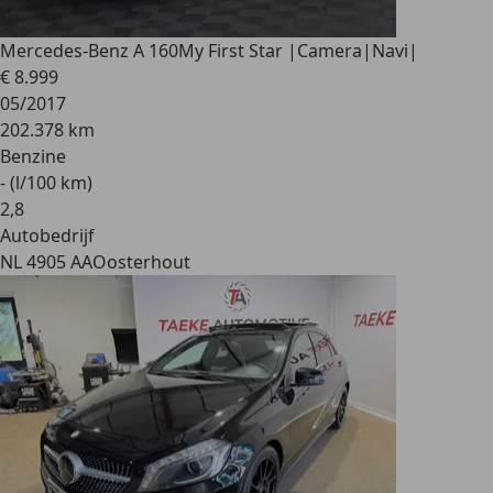
Mercedes-Benz A 160
My First Star |Camera|Navi|
€ 8.999
05/2017
202.378 km
Benzine
- (l/100 km)
2
,
8
Autobedrijf
NL 4905 AA
Oosterhout