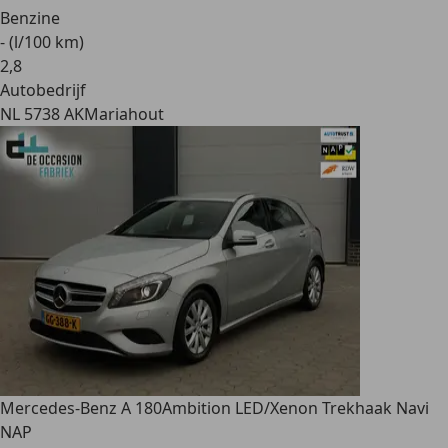
Benzine
- (l/100 km)
2
,
8
Autobedrijf
NL 5738 AK
Mariahout
Mercedes-Benz A 180
Ambition LED/Xenon Trekhaak Navi
NAP