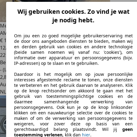
Wij gebruiken cookies. Zo vind je wat
je nodig hebt.
Mercedes-Benz A 200
Prestige
AMG/AUT/CLIMA/CRUISE/PANO
Om jou een zo goed mogelijke gebruikerservaring met
€ 10.950
de door ons aangeboden diensten te bieden, maken wij
en derden gebruik van cookies en andere technologie
12/2014
(beide samen noemen wij vanaf nu: 'cookies'), om
221.967 km
informatie over apparatuur en persoonsgegevens (bijv.
Benzine
IP-adressen) op te slaan en te gebruiken.
- (l/100 km)
Daardoor is het mogelijk om op jouw persoonlijke
2
,
8
interesses afgestemde reclame te tonen, onze diensten
Autobedrijf
te verbeteren en het gebruik daarvan te analyseren. Klik
op de knop rechtsonder om akkoord te gaan met het
NL 7091 ZZ
Dinxperlo
gebruik van toestemmingsplichtige cookies en de
daarmee samenhangende verwerking van
persoonsgegevens. Ook kun je op de knop linksonder
klikken om een nauwkeurige selectie over de cookies te
maken of om de verwerking van persoonsgegevens te
weigeren, voor zover deze op basis van een
gerechtvaardigd belang plaatsvindt. Wil jij
geen
toestemming verlenen
, klik dan
hier
.