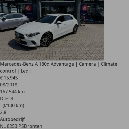
Mercedes-Benz A 180
d Advantage | Camera | Climate
control | Led |
€ 15.945
08/2018
167.544 km
Diesel
- (l/100 km)
2
,
8
Autobedrijf
NL 8253 PS
Dronten