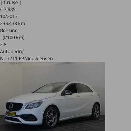
| Cruise |
€ 7.885
10/2013
233.438 km
Benzine
- (l/100 km)
2
,
8
Autobedrijf
NL 7711 EP
Nieuwleusen