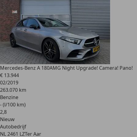
Mercedes-Benz A 180
AMG Night Upgrade! Camera! Pano!
€ 13.944
02/2019
263.070 km
Benzine
- (l/100 km)
2
,
8
Nieuw
Autobedrijf
NL 2461 LZ
Ter Aar