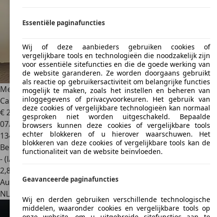
Essentiële paginafuncties
Wij of deze aanbieders gebruiken cookies of
vergelijkbare tools en technologieën die noodzakelijk zijn
voor essentiële sitefuncties en die de goede werking van
de website garanderen. Ze worden doorgaans gebruikt
als reactie op gebruikersactiviteit om belangrijke functies
Mercedes-Benz A 200
AMG
mogelijk te maken, zoals het instellen en beheren van
inloggegevens of privacyvoorkeuren. Het gebruik van
Camera|CarPlay|Stoelverwarming
deze cookies of vergelijkbare technologieën kan normaal
€ 20.400
gesproken niet worden uitgeschakeld. Bepaalde
07/2020
browsers kunnen deze cookies of vergelijkbare tools
echter blokkeren of u hierover waarschuwen. Het
134.892 km
blokkeren van deze cookies of vergelijkbare tools kan de
Benzine
functionaliteit van de website beïnvloeden.
- (l/100 km)
2
,
8
Geavanceerde paginafuncties
Autobedrijf
NL 5628 CH
Eindhoven
Wij en derden gebruiken verschillende technologische
middelen, waaronder cookies en vergelijkbare tools op
onze website, om u uitgebreide sitefuncties aan te