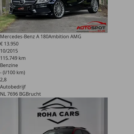
Mercedes-Benz A 180
Ambition AMG
€ 13.950
10/2015
115.749 km
Benzine
- (l/100 km)
2
,
8
Autobedrijf
NL 7696 BG
Brucht