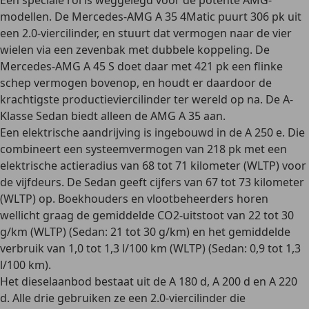
Een speciale rol is weggelegd voor de
potente AMG-
modellen
. De Mercedes-AMG A 35 4Matic puurt 306 pk uit
een 2.0-viercilinder, en stuurt dat vermogen naar de vier
wielen via een zevenbak met dubbele koppeling. De
Mercedes-AMG A 45 S doet daar met 421 pk een flinke
schep vermogen bovenop, en houdt er daardoor de
krachtigste productieviercilinder ter wereld
op na. De A-
Klasse Sedan biedt alleen de AMG A 35 aan.
Een
elektrische aandrijving
is ingebouwd in de A 250 e. Die
combineert een systeemvermogen van 218 pk met een
elektrische actieradius van 68 tot 71 kilometer (WLTP) voor
de vijfdeurs. De Sedan geeft cijfers van 67 tot 73 kilometer
(WLTP) op. Boekhouders en vlootbeheerders horen
wellicht graag de
gemiddelde CO2-uitstoot
van 22 tot 30
g/km (WLTP) (Sedan: 21 tot 30 g/km) en het gemiddelde
verbruik van 1,0 tot 1,3 l/100 km (WLTP) (Sedan: 0,9 tot 1,3
l/100 km).
Het
dieselaanbod
bestaat uit de A 180 d, A 200 d en A 220
d. Alle drie gebruiken ze een 2.0-viercilinder die