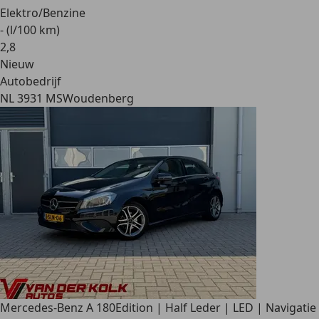
Elektro/Benzine
- (l/100 km)
2
,
8
Nieuw
Autobedrijf
NL 3931 MS
Woudenberg
Mercedes-Benz A 180
Edition | Half Leder | LED | Navigatie