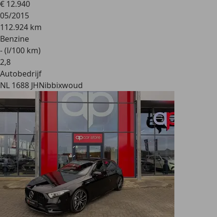
€ 12.940
05/2015
112.924 km
Benzine
- (l/100 km)
2
,
8
Autobedrijf
NL 1688 JH
Nibbixwoud