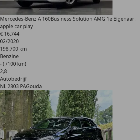
Mercedes-Benz A 160
Business Solution AMG 1e Eigenaar!
apple car play
€ 16.744
02/2020
198.700 km
Benzine
- (l/100 km)
2
,
8
Autobedrijf
NL 2803 PA
Gouda