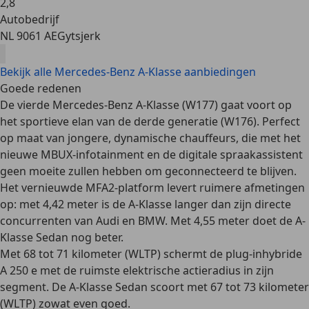
2
,
8
Autobedrijf
NL 9061 AE
Gytsjerk
Bekijk alle Mercedes-Benz A-Klasse aanbiedingen
Goede redenen
De vierde Mercedes-Benz A-Klasse (W177) gaat voort op
het
sportieve elan
van de derde generatie (W176). Perfect
op maat van jongere, dynamische chauffeurs, die met het
nieuwe MBUX-infotainment en de digitale spraakassistent
geen moeite zullen hebben om
geconnecteerd
te blijven.
Het vernieuwde MFA2-platform levert
ruimere afmetingen
op: met 4,42 meter is de A-Klasse langer dan zijn directe
concurrenten van Audi en BMW. Met 4,55 meter doet de A-
Klasse Sedan nog beter.
Met 68 tot 71 kilometer (WLTP) schermt de plug-inhybride
A 250 e met de
ruimste elektrische actieradius in zijn
segment
. De A-Klasse Sedan scoort met 67 tot 73 kilometer
(WLTP) zowat even goed.