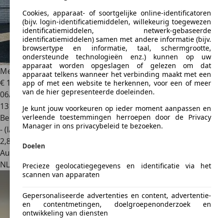
Cookies, apparaat- of soortgelijke online-identificatoren
(bijv. login-identificatiemiddelen, willekeurig toegewezen
identificatiemiddelen, netwerk-gebaseerde
identificatiemiddelen) samen met andere informatie (bijv.
browsertype en informatie, taal, schermgrootte,
ondersteunde technologieën enz.) kunnen op uw
apparaat worden opgeslagen of gelezen om dat
Mercedes-Benz A 200
AMG |Pano|Cam|Stoelvw|Xenon|
apparaat telkens wanneer het verbinding maakt met een
€ 19.950
app of met een website te herkennen, voor een of meer
van de hier gepresenteerde doeleinden.
06/2018
131.675 km
Je kunt jouw voorkeuren op ieder moment aanpassen en
Benzine
verleende toestemmingen herroepen door de Privacy
Manager in ons privacybeleid te bezoeken.
- (l/100 km)
2
,
8
Doelen
Autobedrijf
NL 4879 AV
Etten-leur
Precieze geolocatiegegevens en identificatie via het
scannen van apparaten
Gepersonaliseerde advertenties en content, advertentie-
en contentmetingen, doelgroepenonderzoek en
ontwikkeling van diensten