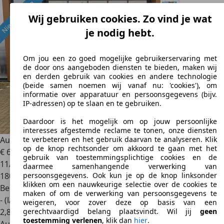
Wij gebruiken cookies. Zo vind je wat
je nodig hebt.
Om jou een zo goed mogelijke gebruikerservaring met
de door ons aangeboden diensten te bieden, maken wij
en derden gebruik van cookies en andere technologie
(beide samen noemen wij vanaf nu: 'cookies'), om
informatie over apparatuur en persoonsgegevens (bijv.
IP-adressen) op te slaan en te gebruiken.
Daardoor is het mogelijk om op jouw persoonlijke
interesses afgestemde reclame te tonen, onze diensten
Audi A3
Sportback 1.2 TFSI S Edition Xenon/Climate/Cruise/
te verbeteren en het gebruik daarvan te analyseren. Klik
op de knop rechtsonder om akkoord te gaan met het
€ 6.499
gebruik van toestemmingsplichtige cookies en de
11/2012
daarmee samenhangende verwerking van
180.413 km
persoonsgegevens. Ook kun je op de knop linksonder
klikken om een nauwkeurige selectie over de cookies te
Benzine
maken of om de verwerking van persoonsgegevens te
- (l/100 km)
weigeren, voor zover deze op basis van een
2
,
8
gerechtvaardigd belang plaatsvindt. Wil jij
geen
toestemming verlenen
, klik dan
hier
.