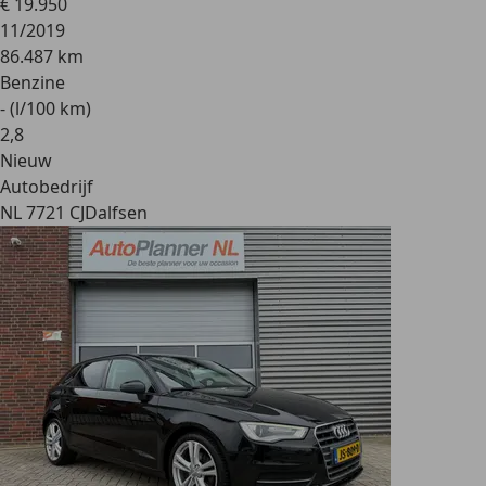
€ 19.950
11/2019
86.487 km
Benzine
- (l/100 km)
2
,
8
Nieuw
Autobedrijf
NL 7721 CJ
Dalfsen