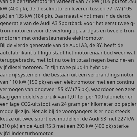
van de benzinemotoren varieert van 77 kW (105 pk) tot 293
kW (400 pk), de dieselmotoren leveren tussen 77 kW (105
pk) en 135 kW (184 pk). Daarnaast vindt men in de derde
generatie van de Audi A3 Sportback voor het eerst twee
g-
tron-motoren
voor de werking op
aardgas
en
twee e-tron-
motoren met ondersteunende elektromotor.
Bij de vierde generatie van de Audi A3, de 8Y, heeft de
autofabrikant uit Ingolstadt het motorenaanbod weer wat
teruggebracht, met tot nu toe in totaal
negen benzine- en
vijf dieselmotoren.
Er zijn
twee plug-in hybride-
aandrijfsystemen
, die bestaan uit een verbrandingsmotor
van 110 kW (150 pk) en een elektromotor met een continu
vermogen van ongeveer 55 kW (75 pk), waardoor een zeer
laag gemiddeld verbruik van 1,0 liter per 100 kilometer en
een lage CO2-uitstoot van 24 gram per kilometer op papier
mogelijk zijn. Net als bij de voorgangers is er nog steeds
keuze uit twee sportieve modellen, de
Audi S3 met 227 kW
(310 pk)
en de
Audi RS 3 met
een 293 kW (400 pk) sterke
vijfcilinder turbomotor
.