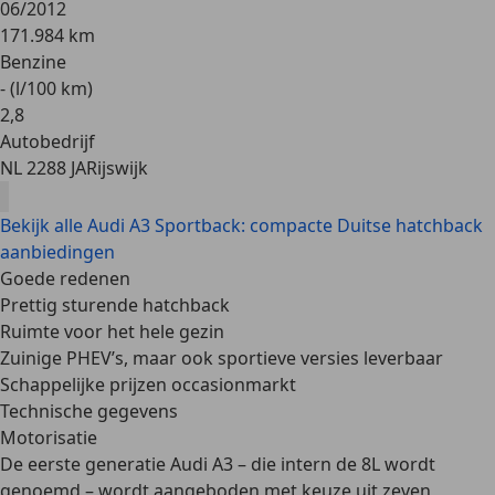
06/2012
171.984 km
Benzine
- (l/100 km)
2
,
8
Autobedrijf
NL 2288 JA
Rijswijk
Bekijk alle Audi A3 Sportback: compacte Duitse hatchback
aanbiedingen
Goede redenen
Prettig sturende hatchback
Ruimte voor het hele gezin
Zuinige PHEV’s, maar ook sportieve versies leverbaar
Schappelijke prijzen occasionmarkt
Technische gegevens
Motorisatie
De eerste generatie Audi A3 – die intern de 8L wordt
genoemd – wordt aangeboden met keuze uit
zeven