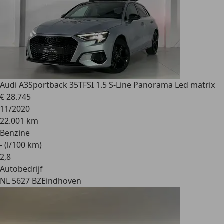
Audi A3
Sportback 35TFSI 1.5 S-Line Panorama Led matrix
€ 28.745
11/2020
22.001 km
Benzine
- (l/100 km)
2
,
8
Autobedrijf
NL 5627 BZ
Eindhoven