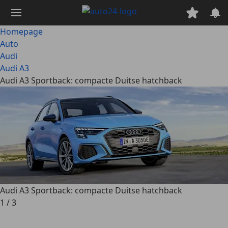
Ga
naar
hoofdinhoud
Homepage
Auto
Audi
Audi A3
Audi A3 Sportback: compacte Duitse hatchback
Audi A3 Sportback: compacte Duitse hatchback
1
/
3