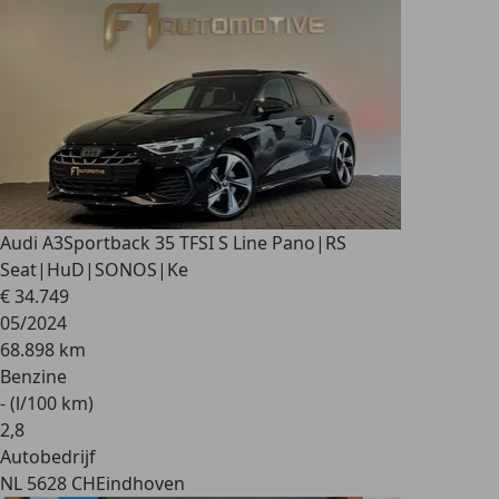
Audi A3
Sportback 35 TFSI S Line Pano|RS
Seat|HuD|SONOS|Ke
€ 34.749
05/2024
68.898 km
Benzine
- (l/100 km)
2
,
8
Autobedrijf
NL 5628 CH
Eindhoven