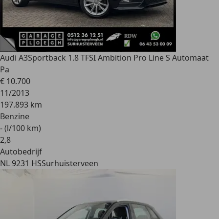
Audi A3
Sportback 1.8 TFSI Ambition Pro Line S Automaat
Pa
€ 10.700
11/2013
197.893 km
Benzine
- (l/100 km)
2
,
8
Autobedrijf
NL 9231 HS
Surhuisterveen