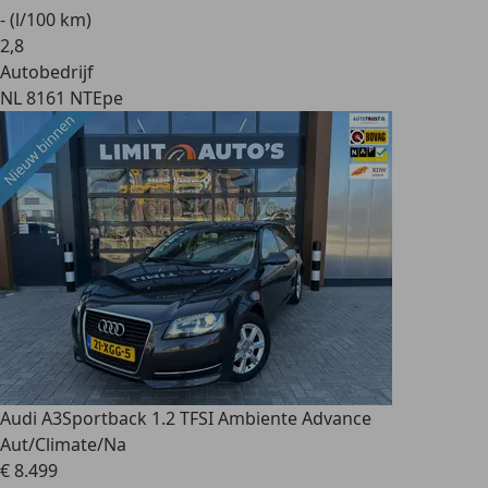
- (l/100 km)
2
,
8
Autobedrijf
NL 8161 NT
Epe
Audi A3
Sportback 1.2 TFSI Ambiente Advance
Aut/Climate/Na
€ 8.499