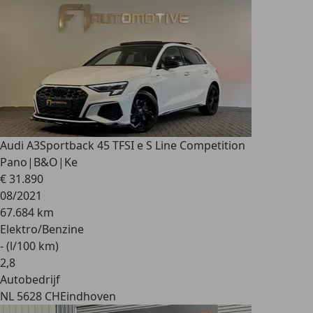
Audi A3
Sportback 45 TFSI e S Line Competition
Pano|B&O|Ke
€ 31.890
08/2021
67.684 km
Elektro/Benzine
- (l/100 km)
2
,
8
Autobedrijf
NL 5628 CH
Eindhoven