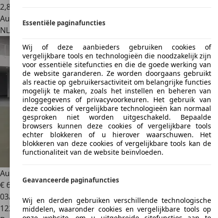
2
,
8
Autobedrijf
Essentiële paginafuncties
NL 6229 PB
Maastricht
Wij of deze aanbieders gebruiken cookies of
vergelijkbare tools en technologieën die noodzakelijk zijn
voor essentiële sitefuncties en die de goede werking van
de website garanderen. Ze worden doorgaans gebruikt
als reactie op gebruikersactiviteit om belangrijke functies
mogelijk te maken, zoals het instellen en beheren van
inloggegevens of privacyvoorkeuren. Het gebruik van
deze cookies of vergelijkbare technologieën kan normaal
gesproken niet worden uitgeschakeld. Bepaalde
browsers kunnen deze cookies of vergelijkbare tools
echter blokkeren of u hierover waarschuwen. Het
blokkeren van deze cookies of vergelijkbare tools kan de
functionaliteit van de website beïnvloeden.
Audi A3
Sportback 1.8 TFSI Ambition Pro Line
Geavanceerde paginafuncties
€ 6.995
03/2008
Wij en derden gebruiken verschillende technologische
122.764 km
middelen, waaronder cookies en vergelijkbare tools op
onze website, om u uitgebreide sitefuncties aan te