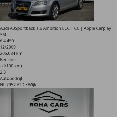
Audi A3
Sportback 1.6 Ambition ECC | CC | Apple Carplay
*M
€ 4.450
12/2009
205.084 km
Benzine
- (l/100 km)
2
,
8
Autobedrijf
NL 7957 AT
De Wijk