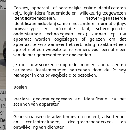
Autobedrijf
NL 2288 JA
Rijswijk
Cookies, apparaat- of soortgelijke online-identificatoren
(bijv. login-identificatiemiddelen, willekeurig toegewezen
identificatiemiddelen, netwerk-gebaseerde
identificatiemiddelen) samen met andere informatie (bijv.
browsertype en informatie, taal, schermgrootte,
ondersteunde technologieën enz.) kunnen op uw
apparaat worden opgeslagen of gelezen om dat
apparaat telkens wanneer het verbinding maakt met een
app of met een website te herkennen, voor een of meer
van de hier gepresenteerde doeleinden.
Je kunt jouw voorkeuren op ieder moment aanpassen en
verleende toestemmingen herroepen door de Privacy
Manager in ons privacybeleid te bezoeken.
Doelen
Audi A3
Sportback S-LINE 1.2 TFSI (4-CILINDER) / 1e EIG. /
Precieze geolocatiegegevens en identificatie via het
€ 13.445
scannen van apparaten
12/2015
91.754 km
Gepersonaliseerde advertenties en content, advertentie-
Benzine
en contentmetingen, doelgroepenonderzoek en
- (l/100 km)
ontwikkeling van diensten