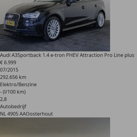
Audi A3
Sportback 1.4 e-tron PHEV Attraction Pro Line plus
€ 6.999
07/2015
292.656 km
Elektro/Benzine
- (l/100 km)
2
,
8
Autobedrijf
NL 4905 AA
Oosterhout