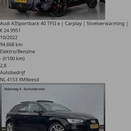
Audi A3
Sportback 40 TFSI e | Carplay | Stoelverwarming |
€ 24.995
1
10/2022
94.668 km
Elektro/Benzine
- (l/100 km)
2
,
8
Autobedrijf
NL 4153 XM
Beesd