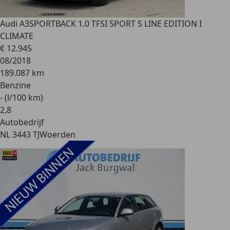
Audi A3
SPORTBACK 1.0 TFSI SPORT S LINE EDITION I
CLIMATE
€ 12.945
08/2018
189.087 km
Benzine
- (l/100 km)
2
,
8
Autobedrijf
NL 3443 TJ
Woerden