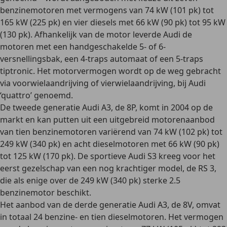
benzinemotoren
met vermogens van 74 kW (101 pk) tot
165 kW (225 pk) en
vier diesels
met 66 kW (90 pk) tot 95 kW
(130 pk). Afhankelijk van de motor leverde Audi de
motoren met een handgeschakelde 5- of 6-
versnellingsbak, een 4-traps automaat of een 5-traps
tiptronic. Het motorvermogen wordt op de weg gebracht
via
voorwielaandrijving
of
vierwielaandrijving
, bij Audi
‘
quattro
’ genoemd.
De tweede generatie
Audi A3, de 8P, komt in 2004 op de
markt en kan
putten uit een uitgebreid motorenaanbod
van
tien benzinemotoren
variërend van 74 kW (102 pk) tot
249 kW (340 pk) en
acht dieselmotoren
met 66 kW (90 pk)
tot 125 kW (170 pk). De
sportieve Audi S3
kreeg voor het
eerst gezelschap van een nog krachtiger model,
de RS 3
,
die als enige over de
249 kW (340 pk)
sterke 2.5
benzinemotor
beschikt.
Het aanbod van de derde generatie Audi A3, de 8V, omvat
in totaal
24 benzine- en tien dieselmotoren.
Het vermogen