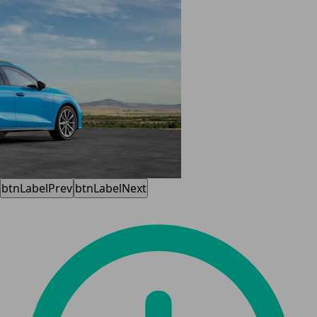
btnLabelPrev
btnLabelNext