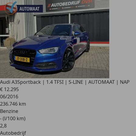
Audi A3
Sportback | 1.4 TFSI | S-LINE | AUTOMAAT | NAP
€ 12.295
06/2016
236.746 km
Benzine
- (l/100 km)
2
,
8
Autobedrijf