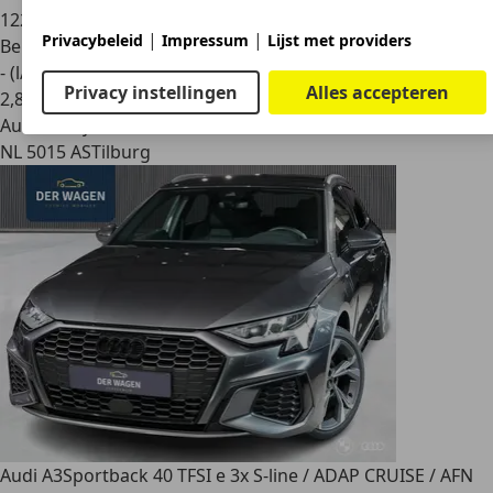
122.487 km
|
|
Privacybeleid
Impressum
Lijst met providers
Benzine
- (l/100 km)
Privacy instellingen
Alles accepteren
2
,
8
Autobedrijf
NL 5015 AS
Tilburg
Audi A3
Sportback 40 TFSI e 3x S-line / ADAP CRUISE / AFN