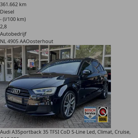
361.662 km
Diesel
- (l/100 km)
2
,
8
Autobedrijf
NL 4905 AA
Oosterhout
Audi A3
Sportback 35 TFSI CoD S-Line Led, Climat, Cruise,