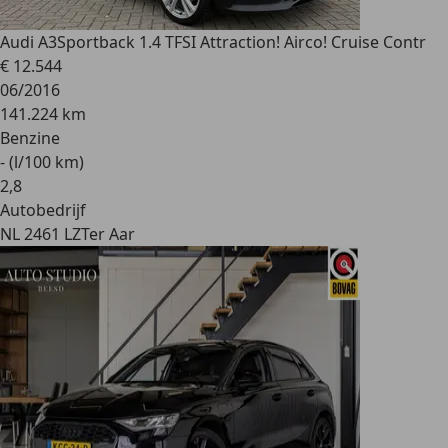
Audi A3
Sportback 1.4 TFSI Attraction! Airco! Cruise Contr
€ 12.544
06/2016
141.224 km
Benzine
- (l/100 km)
2
,
8
Autobedrijf
NL 2461 LZ
Ter Aar