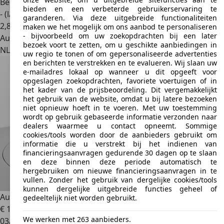
Benzine
bieden en een verbeterde gebruikerservaring te
- (l/100 km)
garanderen. Via deze uitgebreide functionaliteiten
2
,
8
maken we het mogelijk om ons aanbod te personaliseren
- bijvoorbeeld om uw zoekopdrachten bij een later
Autobedrijf
bezoek voort te zetten, om u geschikte aanbiedingen in
NL 3812 RJ
Amersfoort
uw regio te tonen of om gepersonaliseerde advertenties
en berichten te verstrekken en te evalueren. Wij slaan uw
e-mailadres lokaal op wanneer u dit opgeeft voor
opgeslagen zoekopdrachten, favoriete voertuigen of in
het kader van de prijsbeoordeling. Dit vergemakkelijkt
het gebruik van de website, omdat u bij latere bezoeken
niet opnieuw hoeft in te voeren. Met uw toestemming
wordt op gebruik gebaseerde informatie verzonden naar
dealers waarmee u contact opneemt. Sommige
cookies/tools worden door de aanbieders gebruikt om
informatie die u verstrekt bij het indienen van
financieringsaanvragen gedurende 30 dagen op te slaan
en deze binnen deze periode automatisch te
hergebruiken om nieuwe financieringsaanvragen in te
vullen. Zonder het gebruik van dergelijke cookies/tools
kunnen dergelijke uitgebreide functies geheel of
Audi A3
Sportback 1.4 TFSI Ambition Pro Line S PDC STOELV
gedeeltelijk niet worden gebruikt.
€ 12.499
We werken met 263 aanbieders.
03/2016