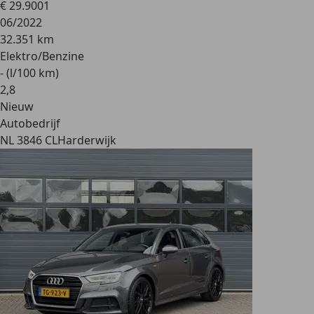
€ 29.900
1
06/2022
32.351 km
Elektro/Benzine
- (l/100 km)
2
,
8
Nieuw
Autobedrijf
NL 3846 CL
Harderwijk