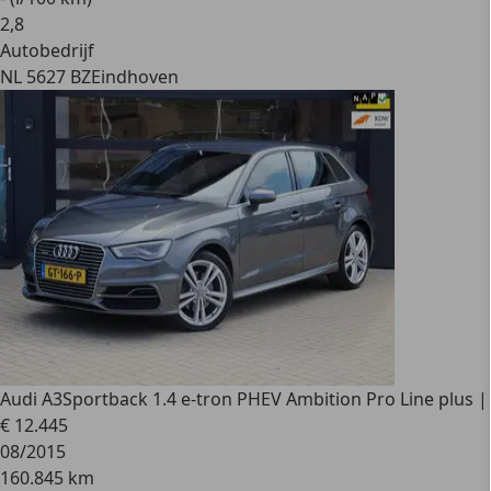
2
,
8
Autobedrijf
NL 5627 BZ
Eindhoven
Audi A3
Sportback 1.4 e-tron PHEV Ambition Pro Line plus |
€ 12.445
08/2015
160.845 km