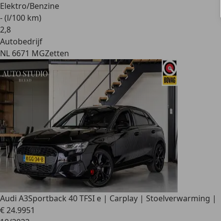
Elektro/Benzine
- (l/100 km)
2
,
8
Autobedrijf
NL 6671 MG
Zetten
Audi A3
Sportback 40 TFSI e | Carplay | Stoelverwarming |
€ 24.995
1