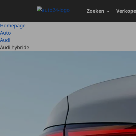
Ga
naar
Zoeken
Verkop
hoofdinhoud
Homepage
Auto
Audi
Audi hybride