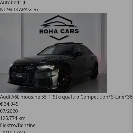
Autobedrijf
NL 9403 AP
Assen
Audi A6
Limousine 55 TFSI e quattro Competition*S-Line*36
€ 34.945
07/2020
125.774 km
Elektro/Benzine
- (l/100 km)