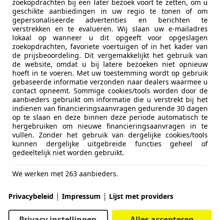
zoekopdrachten bij een later bezoek voort te zetten, om u
geschikte aanbiedingen in uw regio te tonen of om
gepersonaliseerde advertenties en berichten te
verstrekken en te evalueren. Wij slaan uw e-mailadres
lokaal op wanneer u dit opgeeft voor opgeslagen
zoekopdrachten, favoriete voertuigen of in het kader van
de prijsbeoordeling. Dit vergemakkelijkt het gebruik van
de website, omdat u bij latere bezoeken niet opnieuw
hoeft in te voeren. Met uw toestemming wordt op gebruik
gebaseerde informatie verzonden naar dealers waarmee u
contact opneemt. Sommige cookies/tools worden door de
aanbieders gebruikt om informatie die u verstrekt bij het
indienen van financieringsaanvragen gedurende 30 dagen
op te slaan en deze binnen deze periode automatisch te
hergebruiken om nieuwe financieringsaanvragen in te
vullen. Zonder het gebruik van dergelijke cookies/tools
kunnen dergelijke uitgebreide functies geheel of
gedeeltelijk niet worden gebruikt.
We werken met 263 aanbieders.
|
|
Privacybeleid
Impressum
Lijst met providers
Privacy instellingen
Alles accepteren