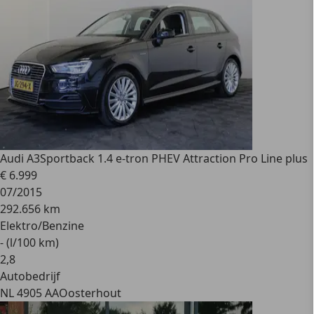
Audi A3
Sportback 1.4 e-tron PHEV Attraction Pro Line plus
€ 6.999
07/2015
292.656 km
Elektro/Benzine
- (l/100 km)
2
,
8
Autobedrijf
NL 4905 AA
Oosterhout