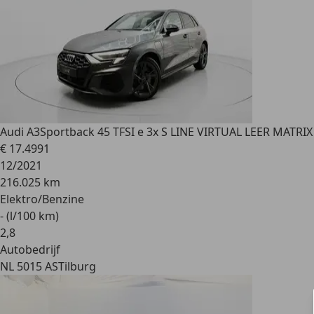
Audi A3
Sportback 45 TFSI e 3x S LINE VIRTUAL LEER MATRIX
€ 17.499
1
12/2021
216.025 km
Elektro/Benzine
- (l/100 km)
2
,
8
Autobedrijf
NL 5015 AS
Tilburg