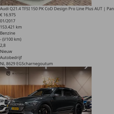
Audi Q2
1.4 TFSI 150 PK CoD Design Pro Line Plus AUT | Pan
€ 16.975
01/2017
153.421 km
Benzine
- (l/100 km)
2
,
8
Nieuw
Autobedrijf
NL 8629 EG
Scharnegoutum