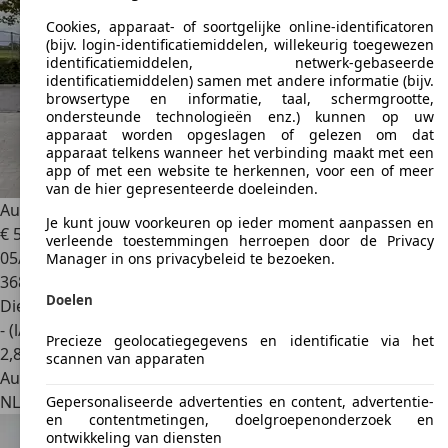
Cookies, apparaat- of soortgelijke online-identificatoren
(bijv. login-identificatiemiddelen, willekeurig toegewezen
identificatiemiddelen, netwerk-gebaseerde
identificatiemiddelen) samen met andere informatie (bijv.
browsertype en informatie, taal, schermgrootte,
ondersteunde technologieën enz.) kunnen op uw
apparaat worden opgeslagen of gelezen om dat
apparaat telkens wanneer het verbinding maakt met een
app of met een website te herkennen, voor een of meer
van de hier gepresenteerde doeleinden.
Audi Q7
3.0 TDI Quattro 7-Persoons
Je kunt jouw voorkeuren op ieder moment aanpassen en
€ 5.950
verleende toestemmingen herroepen door de Privacy
05/2006
Manager in ons privacybeleid te bezoeken.
368.431 km
Doelen
Diesel
- (l/100 km)
Precieze geolocatiegegevens en identificatie via het
2
,
8
scannen van apparaten
Autobedrijf
NL 7951 SH
Staphorst
Gepersonaliseerde advertenties en content, advertentie-
en contentmetingen, doelgroepenonderzoek en
ontwikkeling van diensten