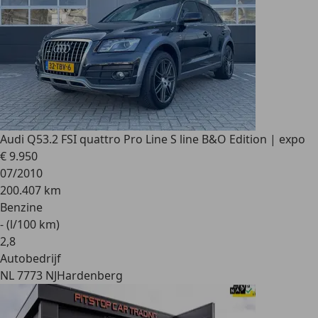
Audi Q5
3.2 FSI quattro Pro Line S line B&O Edition | expo
€ 9.950
07/2010
200.407 km
Benzine
- (l/100 km)
2
,
8
Autobedrijf
NL 7773 NJ
Hardenberg