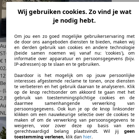
Wij gebruiken cookies. Zo vind je wat
je nodig hebt.
Om jou een zo goed mogelijke gebruikerservaring met
de door ons aangeboden diensten te bieden, maken wij
Audi Q2
30 TFSI S Edition | BTW | S-LINE |
en derden gebruik van cookies en andere technologie
STOELVERWARMING
(beide samen noemen wij vanaf nu: 'cookies'), om
informatie over apparatuur en persoonsgegevens (bijv.
€ 15.450
1
IP-adressen) op te slaan en te gebruiken.
02/2020
121.384 km
Daardoor is het mogelijk om op jouw persoonlijke
interesses afgestemde reclame te tonen, onze diensten
Benzine
te verbeteren en het gebruik daarvan te analyseren. Klik
- (l/100 km)
op de knop rechtsonder om akkoord te gaan met het
2
,
8
gebruik van toestemmingsplichtige cookies en de
daarmee samenhangende verwerking van
Autobedrijf
persoonsgegevens. Ook kun je op de knop linksonder
NL 3905 KX
Veenendaal
klikken om een nauwkeurige selectie over de cookies te
maken of om de verwerking van persoonsgegevens te
weigeren, voor zover deze op basis van een
gerechtvaardigd belang plaatsvindt. Wil jij
geen
toestemming verlenen
, klik dan
hier
.