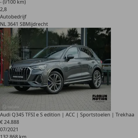
- (l/100 km)
2
,
8
Autobedrijf
NL 3641 SB
Mijdrecht
Audi Q3
45 TFSI e S edition | ACC | Sportstoelen | Trekhaa
€ 24.888
07/2021
132.868 km