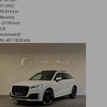
€ 18.700
1
01/2022
99.814 km
Benzine
- (l/100 km)
2
,
8
Autobedrijf
NL 4817 BL
Breda