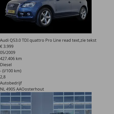
Audi Q5
3.0 TDI quattro Pro Line read text,zie tekst
€ 3.999
05/2009
427.406 km
Diesel
- (l/100 km)
2
,
8
Autobedrijf
NL 4905 AA
Oosterhout