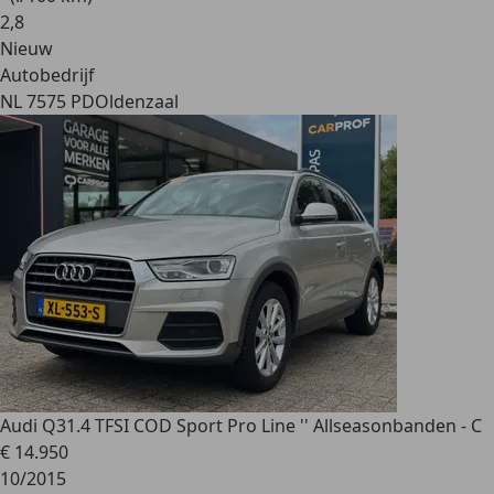
2
,
8
Nieuw
Autobedrijf
NL 7575 PD
Oldenzaal
Audi Q3
1.4 TFSI COD Sport Pro Line '' Allseasonbanden - C
€ 14.950
10/2015