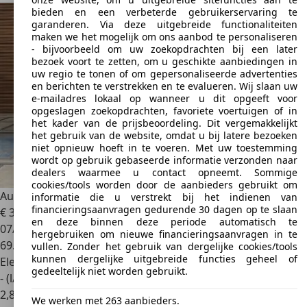
bieden en een verbeterde gebruikerservaring te
garanderen. Via deze uitgebreide functionaliteiten
maken we het mogelijk om ons aanbod te personaliseren
- bijvoorbeeld om uw zoekopdrachten bij een later
bezoek voort te zetten, om u geschikte aanbiedingen in
uw regio te tonen of om gepersonaliseerde advertenties
en berichten te verstrekken en te evalueren. Wij slaan uw
e-mailadres lokaal op wanneer u dit opgeeft voor
opgeslagen zoekopdrachten, favoriete voertuigen of in
het kader van de prijsbeoordeling. Dit vergemakkelijkt
het gebruik van de website, omdat u bij latere bezoeken
niet opnieuw hoeft in te voeren. Met uw toestemming
wordt op gebruik gebaseerde informatie verzonden naar
dealers waarmee u contact opneemt. Sommige
cookies/tools worden door de aanbieders gebruikt om
Audi Q3
Sportback 45 TFSI e S Black Edition | Sport Design
informatie die u verstrekt bij het indienen van
financieringsaanvragen gedurende 30 dagen op te slaan
€ 34.890
1
en deze binnen deze periode automatisch te
07/2023
hergebruiken om nieuwe financieringsaanvragen in te
69.287 km
vullen. Zonder het gebruik van dergelijke cookies/tools
kunnen dergelijke uitgebreide functies geheel of
Elektro/Benzine
gedeeltelijk niet worden gebruikt.
- (l/100 km)
2
,
8
We werken met 263 aanbieders.