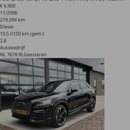
€ 6.900
11/2006
219.094 km
Diesel
10,5 l/100 km (gem.)
2
,
8
Autobedrijf
NL 7678 RL
Geesteren