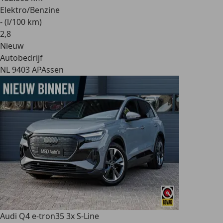
Elektro/Benzine
- (l/100 km)
2
,
8
Nieuw
Autobedrijf
NL 9403 AP
Assen
Audi Q4 e-tron
35 3x S-Line