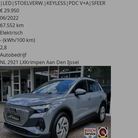
|LED|STOELVERW.|KEYLESS|PDC V+A|SFEER
€ 29.950
06/2022
67.552 km
Elektrisch
- (kWh/100 km)
2
,
8
Autobedrijf
NL 2921 LX
Krimpen Aan Den Ijssel