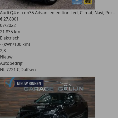
Audi Q4 e-tron
35 Advanced edition Led, Climat, Navi, Pdc..
€ 27.800
1
07/2022
21.835 km
Elektrisch
- (kWh/100 km)
2
,
8
Nieuw
Autobedrijf
NL 7721 CJ
Dalfsen