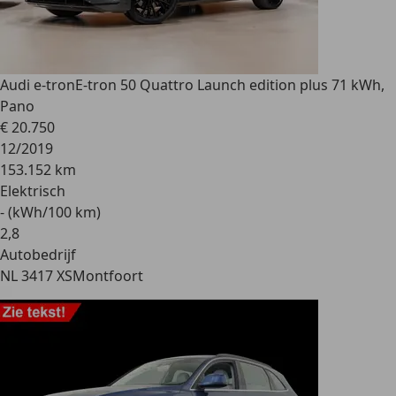
Audi e-tron
E-tron 50 Quattro Launch edition plus 71 kWh,
Pano
€ 20.750
12/2019
153.152 km
Elektrisch
- (kWh/100 km)
2
,
8
Autobedrijf
NL 3417 XS
Montfoort