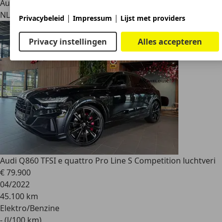
Autobedrijf
NL 6731 SC
Otterlo
|
|
Privacybeleid
Impressum
Lijst met providers
Privacy instellingen
Alles accepteren
Audi Q8
60 TFSI e quattro Pro Line S Competition luchtveri
€ 79.900
04/2022
45.100 km
Elektro/Benzine
- (l/100 km)