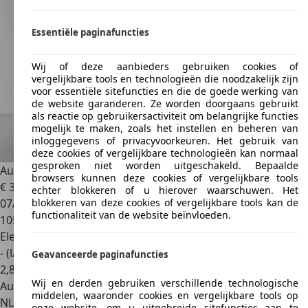
Essentiële paginafuncties
Wij of deze aanbieders gebruiken cookies of
vergelijkbare tools en technologieën die noodzakelijk zijn
voor essentiële sitefuncties en die de goede werking van
de website garanderen. Ze worden doorgaans gebruikt
als reactie op gebruikersactiviteit om belangrijke functies
mogelijk te maken, zoals het instellen en beheren van
inloggegevens of privacyvoorkeuren. Het gebruik van
deze cookies of vergelijkbare technologieën kan normaal
gesproken niet worden uitgeschakeld. Bepaalde
Audi Q3
Sportback 35 TFSI S-Line Pano, Blackline, Camera
browsers kunnen deze cookies of vergelijkbare tools
€ 33.945
1
echter blokkeren of u hierover waarschuwen. Het
07/2021
blokkeren van deze cookies of vergelijkbare tools kan de
functionaliteit van de website beïnvloeden.
105.187 km
Elektro/Benzine
- (l/100 km)
Geavanceerde paginafuncties
2
,
8
Wij en derden gebruiken verschillende technologische
Autobedrijf
middelen, waaronder cookies en vergelijkbare tools op
NL 5627 BZ
Eindhoven
onze website, om u uitgebreide sitefuncties aan te