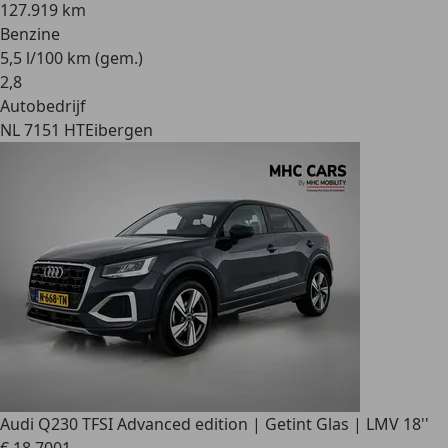
127.919 km
Benzine
5,5 l/100 km (gem.)
2
,
8
Autobedrijf
NL 7151 HT
Eibergen
Audi Q2
30 TFSI Advanced edition | Getint Glas | LMV 18''