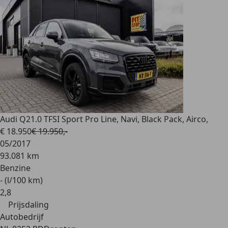
Audi Q2
1.0 TFSI Sport Pro Line, Navi, Black Pack, Airco,
€ 18.950
€ 19.950,-
05/2017
93.081 km
Benzine
- (l/100 km)
2
,
8
Prijsdaling
Autobedrijf