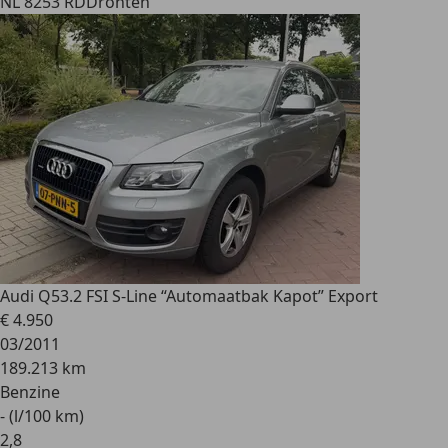
NL 8253 RD
Dronten
Audi Q5
3.2 FSI S-Line “Automaatbak Kapot” Export
€ 4.950
03/2011
189.213 km
Benzine
- (l/100 km)
2
,
8