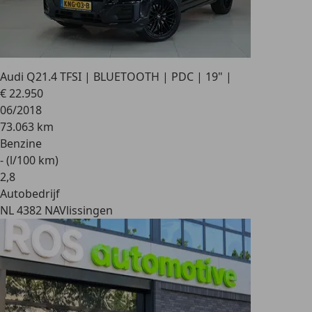
Audi Q2
1.4 TFSI | BLUETOOTH | PDC | 19" |
€ 22.950
06/2018
73.063 km
Benzine
- (l/100 km)
2
,
8
Autobedrijf
NL 4382 NA
Vlissingen