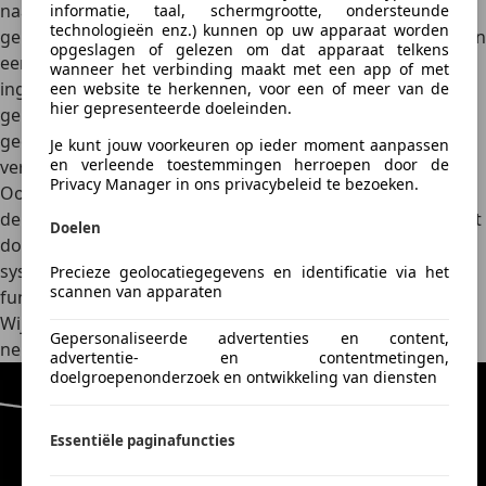
naar buiten afgespeeld. Een AMG wil tenslotte ook
informatie, taal, schermgrootte, ondersteunde
technologieën enz.) kunnen op uw apparaat worden
gehoord worden. De basis daarvoor is het echte geluid van
opgeslagen of gelezen om dat apparaat telkens
een AMG GT-R, die op een rollenbank werd gereden. De
wanneer het verbinding maakt met een app of met
ingenieurs hebben daarbij vanaf 16 microfoonposities het
een website te herkennen, voor een of meer van de
hier gepresenteerde doeleinden.
geluid van de achtcilinder nauwkeurig vastgelegd en
gedigitaliseerd. Afhankelijk van de rijsituatie wordt het
Je kunt jouw voorkeuren op ieder moment aanpassen
en verleende toestemmingen herroepen door de
vervolgens via de hifi-installatie weer afgespeeld.
Privacy Manager in ons privacybeleid te bezoeken.
Ook niet echt zijn de gesimuleerde schakelmomenten van
de niet-bestaande transmissie met dubbele koppeling. Dat
Doelen
doet denken aan Hyundai. De Zuid-Koreanen bieden zo’n
systeem al sinds 2023 aan in de Ioniq 5 N en rollen deze
Precieze geolocatiegegevens en identificatie via het
scannen van apparaten
functie nu tegen meerprijs ook uit naar andere modellen.
Wij vonden het best relaxed, terwijl anderen het juist pure
Gepersonaliseerde advertenties en content,
nepperij noemen.
advertentie- en contentmetingen,
doelgroepenonderzoek en ontwikkeling van diensten
Essentiële paginafuncties