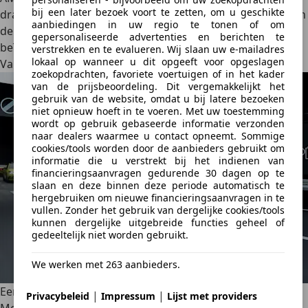
bij een later bezoek voort te zetten, om u geschikte
draaiknoppen op de middenconsole kun je de respons van
aanbiedingen in uw regio te tonen of om
de drie elektromotoren aanpassen, het bochtgedrag
gepersonaliseerde advertenties en berichten te
beïnvloeden of de tractie wijzigen.
verstrekken en te evalueren. Wij slaan uw e-mailadres
lokaal op wanneer u dit opgeeft voor opgeslagen
Vanzelfsprekend heeft de AMG ook achterasbesturing.
zoekopdrachten, favoriete voertuigen of in het kader
van de prijsbeoordeling. Dit vergemakkelijkt het
gebruik van de website, omdat u bij latere bezoeken
niet opnieuw hoeft in te voeren. Met uw toestemming
wordt op gebruik gebaseerde informatie verzonden
naar dealers waarmee u contact opneemt. Sommige
cookies/tools worden door de aanbieders gebruikt om
informatie die u verstrekt bij het indienen van
financieringsaanvragen gedurende 30 dagen op te
slaan en deze binnen deze periode automatisch te
hergebruiken om nieuwe financieringsaanvragen in te
vullen. Zonder het gebruik van dergelijke cookies/tools
kunnen dergelijke uitgebreide functies geheel of
gedeeltelijk niet worden gebruikt.
We werken met 263 aanbieders.
Eerste conclusie
|
|
Privacybeleid
Impressum
Lijst met providers