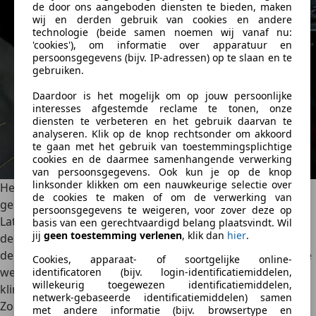
de door ons aangeboden diensten te bieden, maken
wij en derden gebruik van cookies en andere
technologie (beide samen noemen wij vanaf nu:
'cookies'), om informatie over apparatuur en
persoonsgegevens (bijv. IP-adressen) op te slaan en te
gebruiken.
Daardoor is het mogelijk om op jouw persoonlijke
interesses afgestemde reclame te tonen, onze
diensten te verbeteren en het gebruik daarvan te
analyseren. Klik op de knop rechtsonder om akkoord
te gaan met het gebruik van toestemmingsplichtige
cookies en de daarmee samenhangende verwerking
van persoonsgegevens. Ook kun je op de knop
linksonder klikken om een nauwkeurige selectie over
Het motorgeluid is kunstmatig, het schakelen wordt
de cookies te maken of om de verwerking van
gesimuleerd
persoonsgegevens te weigeren, voor zover deze op
Laten we nog even blijven bij de vele vormen van show in
basis van een gerechtvaardigd belang plaatsvindt. Wil
jij
geen toestemming verlenen
, klik dan
hier
.
de nieuwe Mercedes-AMG GT 4-deurs Coupé. Die zijn er
deels ook om het grote gevoel te vervangen dat tot nu toe
Cookies, apparaat- of soortgelijke online-
werd opgewekt door een roffelende motor en een luid
identificatoren (bijv. login-identificatiemiddelen,
willekeurig toegewezen identificatiemiddelen,
klinkende uitlaat.
netwerk-gebaseerde identificatiemiddelen) samen
Zo is het motorgeluid kunstmatig, maar wordt het wel
met andere informatie (bijv. browsertype en