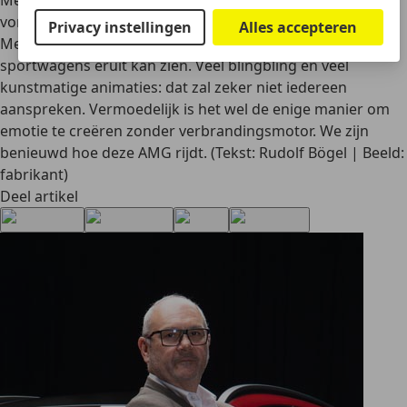
Met de AMG GT 4-deurs Coupé, die de technische basis
vormt voor andere modellen, waaronder SUV’s, laat
Privacy instellingen
Alles accepteren
Mercedes zien hoe de toekomst van elektrische
sportwagens eruit kan zien. Veel blingbling en veel
kunstmatige animaties: dat zal zeker niet iedereen
aanspreken. Vermoedelijk is het wel de enige manier om
emotie te creëren zonder verbrandingsmotor. We zijn
benieuwd hoe deze AMG rijdt. (Tekst: Rudolf Bögel | Beeld:
fabrikant)
Deel artikel