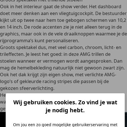
Ook in het interieur gaat de show verder. Het dashboard
doet meer denken aan een vliegtuigcockpit. De bestuurder
kijkt uit op twee naar hem toe gebogen schermen van 10,2
en 14 inch. De rode accenten zie je niet alleen terug in de
graphics, maar ook in de vele draaiknoppen waarmee je de
rijprogramma’s kunt personaliseren.
Groots spektakel dus, met veel carbon, chroom, licht- en
trileffecten. Je leest het goed: in deze AMG trillen de
stoelen wanneer er vermogen wordt aangesproken. Dan
mag de hemelbekleding natuurlijk niet gewoon zwart zijn.
Ook het dak krijgt zijn eigen show, met verlichte AMG-
logo’s of gekleurde racing stripes die passen bij de
gekozen sfeerverlichting.
Het oog wil tenslotte ook wat. Wie zoveel blingbling kan
Wij gebruiken cookies. Zo vind je wat
waarderen, krijgt in deze AMG waarschijnlijk echte
gevoelens. Van geluk.
je nodig hebt.
Om jou een zo goed mogelijke gebruikerservaring met