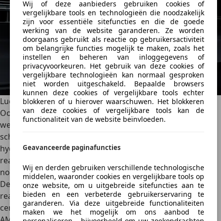
Wij of deze aanbieders gebruiken cookies of
vergelijkbare tools en technologieën die noodzakelijk
zijn voor essentiële sitefuncties en die de goede
werking van de website garanderen. Ze worden
doorgaans gebruikt als reactie op gebruikersactiviteit
om belangrijke functies mogelijk te maken, zoals het
instellen en beheren van inloggegevens of
privacyvoorkeuren. Het gebruik van deze cookies of
vergelijkbare technologieën kan normaal gesproken
niet worden uitgeschakeld. Bepaalde browsers
kunnen deze cookies of vergelijkbare tools echter
Luchtvering met semi-actieve rolstabilisatie
blokkeren of u hierover waarschuwen. Het blokkeren
van deze cookies of vergelijkbare tools kan de
Ook bij de standaard luchtvering doet AMG er qua
functionaliteit van de website beïnvloeden.
wendbaarheid nog een schepje bovenop. De
schokdempers zijn semi-actief. Dat betekent dat ze met
Geavanceerde paginafuncties
hydraulische elementen werken. Daarmee wordt de
reactiesnelheid verhoogd en zijn stabilisatorstangen niet
Wij en derden gebruiken verschillende technologische
nodig.
middelen, waaronder cookies en vergelijkbare tools op
De carrosserie kan daardoor binnen milliseconden
onze website, om u uitgebreide sitefuncties aan te
bieden en een verbeterde gebruikerservaring te
reageren op rolbewegingen, aangestuurd door een
garanderen. Via deze uitgebreide functionaliteiten
centrale computer met krachtige chip. Met de zogeheten
maken we het mogelijk om ons aanbod te
AMG Race Engineer regel je de rijdynamiek. Via drie
personaliseren - bijvoorbeeld om uw zoekopdrachten