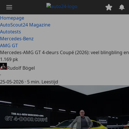
Ga
naar
hoofdinhoud
Homepage
AutoScout24 Magazine
Autotests
Mercedes-Benz
AMG GT
Mercedes-AMG GT 4-deurs Coupé (2026): veel blingbling en
1.169 pk
Rudolf Bögel
·
25-05-2026
·
5 min. Leestijd