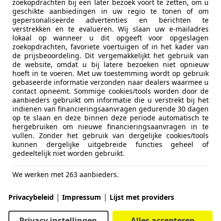
zoekopdrachten bij een later bezoek voort te zetten, om u
geschikte aanbiedingen in uw regio te tonen of om
gepersonaliseerde advertenties en berichten te
verstrekken en te evalueren. Wij slaan uw e-mailadres
lokaal op wanneer u dit opgeeft voor opgeslagen
zoekopdrachten, favoriete voertuigen of in het kader van
de prijsbeoordeling. Dit vergemakkelijkt het gebruik van
de website, omdat u bij latere bezoeken niet opnieuw
hoeft in te voeren. Met uw toestemming wordt op gebruik
gebaseerde informatie verzonden naar dealers waarmee u
contact opneemt. Sommige cookies/tools worden door de
aanbieders gebruikt om informatie die u verstrekt bij het
indienen van financieringsaanvragen gedurende 30 dagen
op te slaan en deze binnen deze periode automatisch te
hergebruiken om nieuwe financieringsaanvragen in te
vullen. Zonder het gebruik van dergelijke cookies/tools
kunnen dergelijke uitgebreide functies geheel of
gedeeltelijk niet worden gebruikt.
We werken met 263 aanbieders.
|
|
Privacybeleid
Impressum
Lijst met providers
Privacy instellingen
Alles accepteren