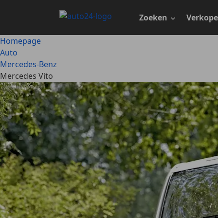
Ga
naar
Zoeken
Verkop
hoofdinhoud
Homepage
Auto
Mercedes-Benz
Mercedes Vito