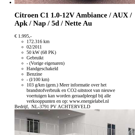
Citroen C1
1.0-12V Ambiance / AUX /
Apk / Nap / 5d / Nette Au
€ 1.995,-
172.316 km
02/2011
50 kW (68 PK)
Gebruikt
- (Vorige eigenaren)
Handgeschakeld
Benzine
- (l/100 km)
103 g/km (gem.)
Meer informatie over het
brandstofverbruik en CO2-uitstoot van nieuwe
voertuigen kan worden geraadpleegd bij alle
verkooppunten en op: www.energielabel.nl
Bedrijf,
NL-3791 PV ACHTERVELD