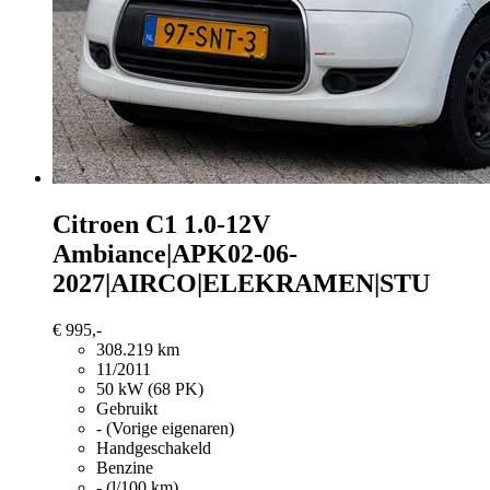
Citroen C1
1.0-12V
Ambiance|APK02-06-
2027|AIRCO|ELEKRAMEN|STU
€ 995,-
308.219 km
11/2011
50 kW (68 PK)
Gebruikt
- (Vorige eigenaren)
Handgeschakeld
Benzine
- (l/100 km)