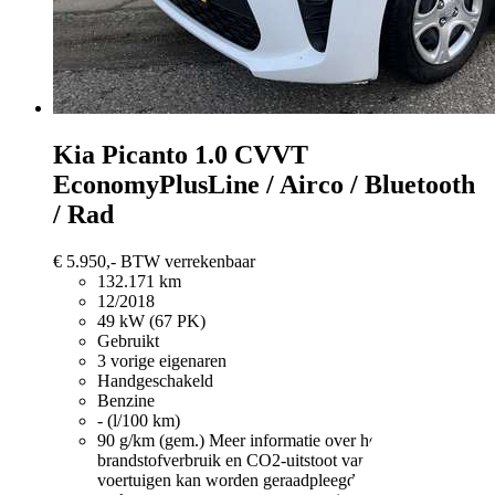
Kia Picanto
1.0 CVVT
EconomyPlusLine / Airco / Bluetooth
/ Rad
€ 5.950,-
BTW verrekenbaar
132.171 km
12/2018
49 kW (67 PK)
Gebruikt
3 vorige eigenaren
Handgeschakeld
Benzine
- (l/100 km)
90 g/km (gem.)
Meer informatie over het
brandstofverbruik en CO2-uitstoot van nieuwe
voertuigen kan worden geraadpleegd bij alle