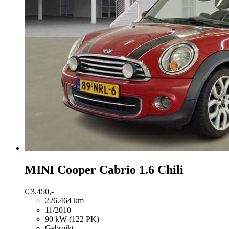
MINI Cooper Cabrio
1.6 Chili
€ 3.450,-
226.464 km
11/2010
90 kW (122 PK)
Gebruikt