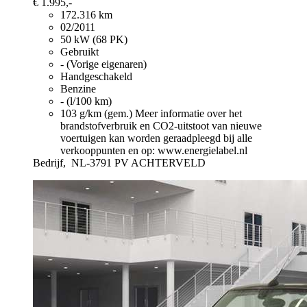
€ 1.995,-
172.316 km
02/2011
50 kW (68 PK)
Gebruikt
- (Vorige eigenaren)
Handgeschakeld
Benzine
- (l/100 km)
103 g/km (gem.)
Meer informatie over het
brandstofverbruik en CO2-uitstoot van nieuwe
voertuigen kan worden geraadpleegd bij alle
verkooppunten en op: www.energielabel.nl
Bedrijf,
NL-3791 PV ACHTERVELD