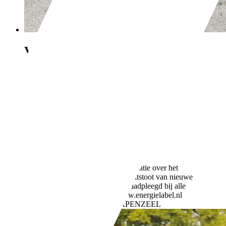
Volkswagen Golf
1.2 TSI Tr.
Ed.BlueM
€ 2.250,-
314.272 km
05/2012
77 kW (105 PK)
Gebruikt
- (Vorige eigenaren)
Handgeschakeld
Benzine
- (l/100 km)
121 g/km (gem.)
Meer informatie over het
brandstofverbruik en CO2-uitstoot van nieuwe
voertuigen kan worden geraadpleegd bij alle
verkooppunten en op: www.energielabel.nl
Bedrijf,
NL-3925 LW SCHERPENZEEL