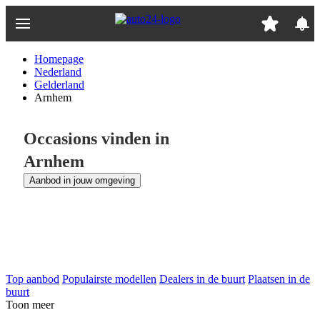
Ga
naar
hoofdinhoud
Homepage
Nederland
Gelderland
Arnhem
Occasions vinden in
Arnhem
Aanbod in jouw omgeving
Top aanbod
Populairste modellen
Dealers in de buurt
Plaatsen in de
buurt
Toon meer