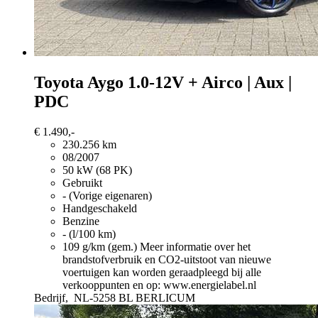
Toyota Aygo
1.0-12V + Airco | Aux |
PDC
€ 1.490,-
230.256 km
08/2007
50 kW (68 PK)
Gebruikt
- (Vorige eigenaren)
Handgeschakeld
Benzine
- (l/100 km)
109 g/km (gem.)
Meer informatie over het
brandstofverbruik en CO2-uitstoot van nieuwe
voertuigen kan worden geraadpleegd bij alle
verkooppunten en op: www.energielabel.nl
Bedrijf,
NL-5258 BL BERLICUM