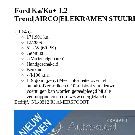
Ford Ka/Ka+
1.2
Trend|AIRCO|ELEKRAMEN|STUUR
€ 1.645,-
171.901 km
12/2009
51 kW (69 PK)
Gebruikt
- (Vorige eigenaren)
Handgeschakeld
Benzine
- (l/100 km)
119 g/km (gem.)
Meer informatie over het
brandstofverbruik en CO2-uitstoot van nieuwe
voertuigen kan worden geraadpleegd bij alle
verkooppunten en op: www.energielabel.nl
Bedrijf,
NL-3812 RJ AMERSFOORT