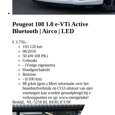
Peugeot 108
1.0 e-VTi Active
Bluetooth | Airco | LED
€ 3.750,-
193.120 km
06/2016
50 kW (68 PK)
Gebruikt
- (Vorige eigenaren)
Handgeschakeld
Benzine
- (l/100 km)
88 g/km (gem.)
Meer informatie over het
brandstofverbruik en CO2-uitstoot van nieuwe
voertuigen kan worden geraadpleegd bij alle
verkooppunten en op: www.energielabel.nl
Bedrijf,
NL-5258 BL BERLICUM