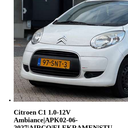
Citroen C1
1.0-12V
Ambiance|APK02-06-
2027|AIRCO|ELEKRAMEN|STU