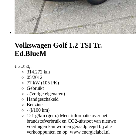
Volkswagen Golf
1.2 TSI Tr.
Ed.BlueM
€ 2.250,-
314.272 km
05/2012
77 kW (105 PK)
Gebruikt
- (Vorige eigenaren)
Handgeschakeld
Benzine
- (l/100 km)
121 g/km (gem.)
Meer informatie over het
brandstofverbruik en CO2-uitstoot van nieuwe
voertuigen kan worden geraadpleegd bij alle
verkooppunten en op: www.energielabel.nl