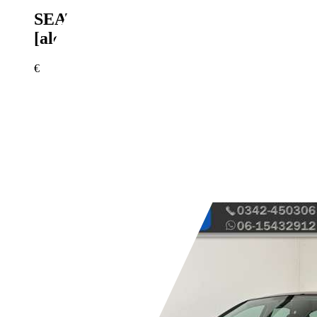
SEAT Ibiza
SC 1.2 TSI Style
[alcantara] [xenon] autom.airco
€ 6.250,-
138.454 km
08/2014
77 kW (105 PK)
Gebruikt
2 vorige eigenaren
Handgeschakeld
Benzine
- (l/100 km)
- (g/km)
Bedrijf,
NL-7321 BA Apeldoorn