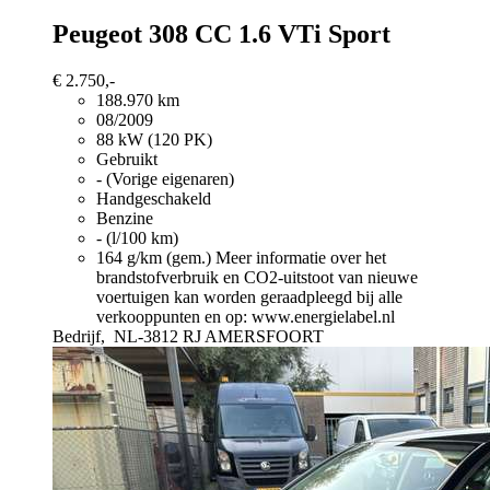
Peugeot 308
CC 1.6 VTi Sport
€ 2.750,-
188.970 km
08/2009
88 kW (120 PK)
Gebruikt
- (Vorige eigenaren)
Handgeschakeld
Benzine
- (l/100 km)
164 g/km (gem.)
Meer informatie over het
brandstofverbruik en CO2-uitstoot van nieuwe
voertuigen kan worden geraadpleegd bij alle
verkooppunten en op: www.energielabel.nl
Bedrijf,
NL-3812 RJ AMERSFOORT