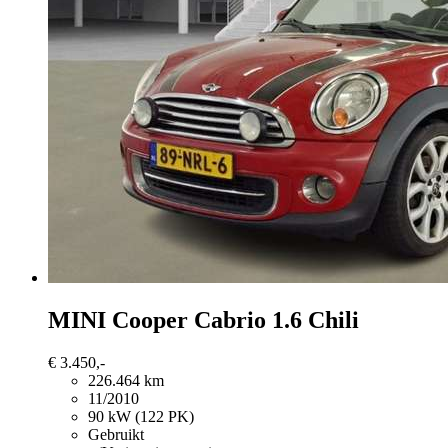
MINI Cooper Cabrio
1.6 Chili
€ 3.450,-
226.464 km
11/2010
90 kW (122 PK)
Gebruikt