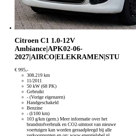
Citroen C1
1.0-12V
Ambiance|APK02-06-
2027|AIRCO|ELEKRAMEN|STU
€ 995,-
308.219 km
11/2011
50 kW (68 PK)
Gebruikt
- (Vorige eigenaren)
Handgeschakeld
Benzine
- (l/100 km)
103 g/km (gem.)
Meer informatie over het
brandstofverbruik en CO2-uitstoot van nieuwe
voertuigen kan worden geraadpleegd bij alle
verkooppunten en op: www.energielabel.nl