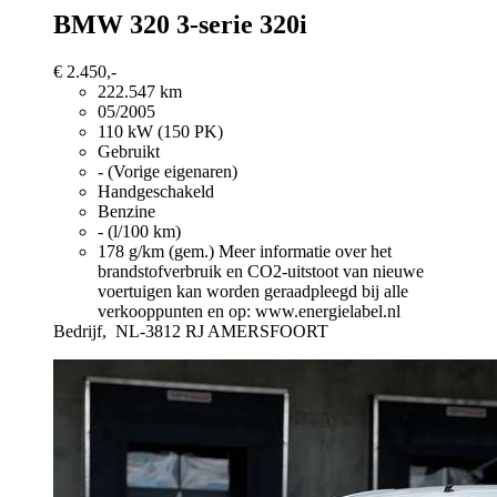
BMW 320
3-serie 320i
€ 2.450,-
222.547 km
05/2005
110 kW (150 PK)
Gebruikt
- (Vorige eigenaren)
Handgeschakeld
Benzine
- (l/100 km)
178 g/km (gem.)
Meer informatie over het
brandstofverbruik en CO2-uitstoot van nieuwe
voertuigen kan worden geraadpleegd bij alle
verkooppunten en op: www.energielabel.nl
Bedrijf,
NL-3812 RJ AMERSFOORT