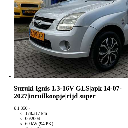
Suzuki Ignis
1.3-16V GLS|apk 14-07-
2027|inruilkoopje|rijd super
€ 1.350,-
178.317 km
06/2004
69 kW (94 PK)