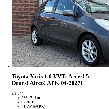
Toyota Yaris
1.0 VVTi Acces! 5-
Deurs! Airco! APK 04-2027!
€ 1.844,-
266.171 km
07/2010
51 kW (69 PK)