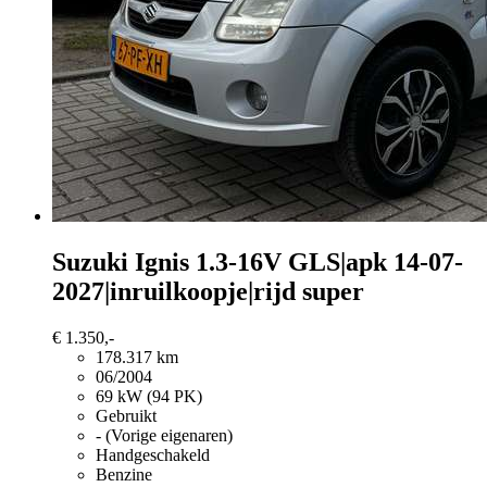
Suzuki Ignis
1.3-16V GLS|apk 14-07-
2027|inruilkoopje|rijd super
€ 1.350,-
178.317 km
06/2004
69 kW (94 PK)
Gebruikt
- (Vorige eigenaren)
Handgeschakeld
Benzine