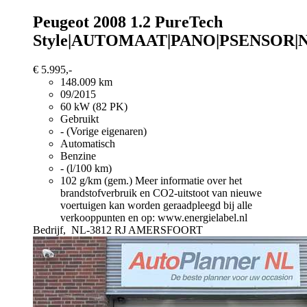
Peugeot 2008
1.2 PureTech
Style|AUTOMAAT|PANO|PSENSOR|N
€ 5.995,-
148.009 km
09/2015
60 kW (82 PK)
Gebruikt
- (Vorige eigenaren)
Automatisch
Benzine
- (l/100 km)
102 g/km (gem.)
Meer informatie over het
brandstofverbruik en CO2-uitstoot van nieuwe
voertuigen kan worden geraadpleegd bij alle
verkooppunten en op: www.energielabel.nl
Bedrijf,
NL-3812 RJ AMERSFOORT