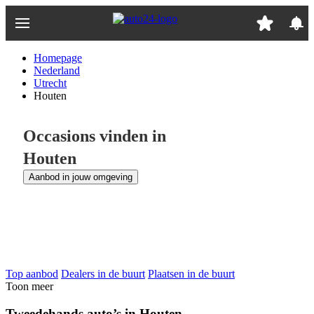
Ga
naar
hoofdinhoud
Homepage
Nederland
Utrecht
Houten
Occasions vinden in
Houten
Aanbod in jouw omgeving
Top aanbod
Dealers in de buurt
Plaatsen in de buurt
Toon meer
Tweedehands auto’s in Houten