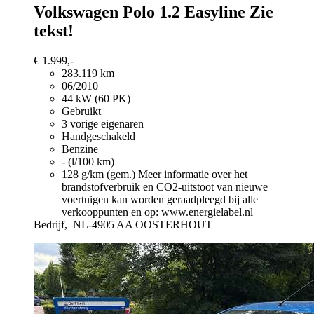
Volkswagen Polo
1.2 Easyline Zie
tekst!
€ 1.999,-
283.119 km
06/2010
44 kW (60 PK)
Gebruikt
3 vorige eigenaren
Handgeschakeld
Benzine
- (l/100 km)
128 g/km (gem.)
Meer informatie over het
brandstofverbruik en CO2-uitstoot van nieuwe
voertuigen kan worden geraadpleegd bij alle
verkooppunten en op: www.energielabel.nl
Bedrijf,
NL-4905 AA OOSTERHOUT