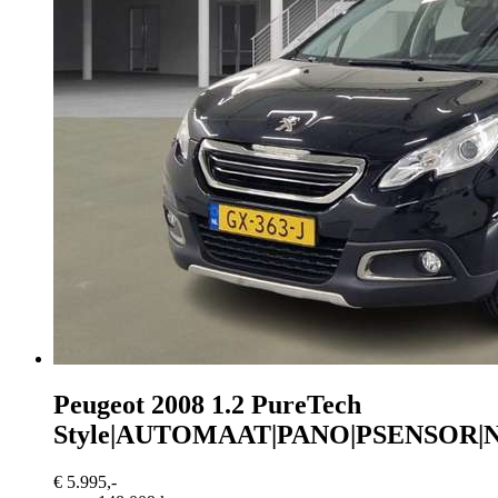
Peugeot 2008
1.2 PureTech
Style|AUTOMAAT|PANO|PSENSOR|N
€ 5.995,-