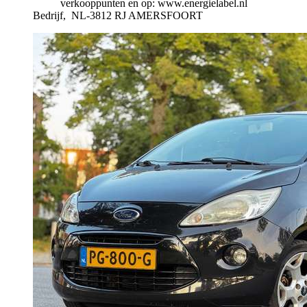
verkooppunten en op: www.energielabel.nl
Bedrijf,
NL-3812 RJ AMERSFOORT