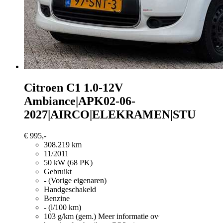
Citroen C1
1.0-12V
Ambiance|APK02-06-
2027|AIRCO|ELEKRAMEN|STU
€ 995,-
308.219 km
11/2011
50 kW (68 PK)
Gebruikt
- (Vorige eigenaren)
Handgeschakeld
Benzine
- (l/100 km)
103 g/km (gem.)
Meer informatie over het