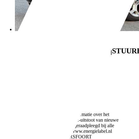
Ford Ka/Ka+
1.2
Trend|AIRCO|ELEKRAMEN|STUUR
€ 1.645,-
171.901 km
12/2009
51 kW (69 PK)
Gebruikt
- (Vorige eigenaren)
Handgeschakeld
Benzine
- (l/100 km)
119 g/km (gem.)
Meer informatie over het
brandstofverbruik en CO2-uitstoot van nieuwe
voertuigen kan worden geraadpleegd bij alle
verkooppunten en op: www.energielabel.nl
Bedrijf,
NL-3812 RJ AMERSFOORT