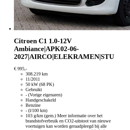
Citroen C1
1.0-12V
Ambiance|APK02-06-
2027|AIRCO|ELEKRAMEN|STU
€ 995,-
308.219 km
11/2011
50 kW (68 PK)
Gebruikt
- (Vorige eigenaren)
Handgeschakeld
Benzine
- (l/100 km)
103 g/km (gem.)
Meer informatie over het
brandstofverbruik en CO2-uitstoot van nieuwe
voertuigen kan worden geraadpleegd bij alle