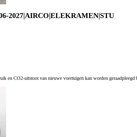
2-06-2027|AIRCO|ELEKRAMEN|STU
ruik en CO2-uitstoot van nieuwe voertuigen kan worden geraadpleegd b