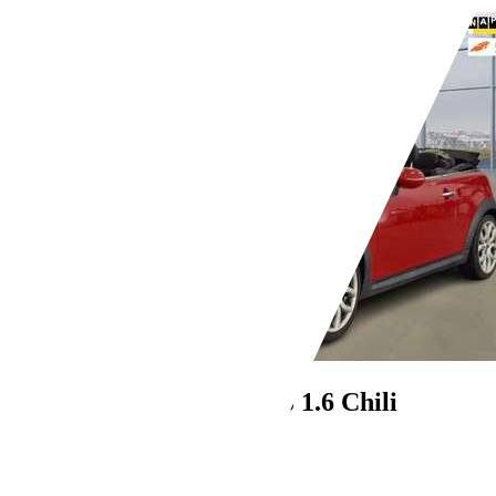
Bedrijf,
NL-3812 RJ AMERSFOORT
MINI Cooper Cabrio
1.6 Chili
€ 3.450,-
226.464 km
11/2010