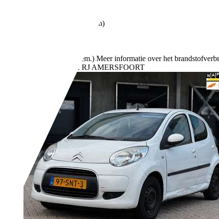
90 kW (122 PK)
Gebruikt
- (Vorige eigenaren)
Handgeschakeld
Benzine
- (l/100 km)
133 g/km (gem.)
Meer informatie over het brandstofverb
Bedrijf,
NL-3812 RJ AMERSFOORT