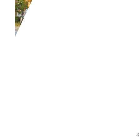
Ford Ka/Ka+
1.2 Trend|AIRCO|E
€ 1.645,-
171.901 km
12/2009
51 kW (69 PK)
Gebruikt
- (Vorige eigenaren)
Handgeschakeld
Benzine
- (l/100 km)
119 g/km (gem.)
Meer informatie over het brandstofverb