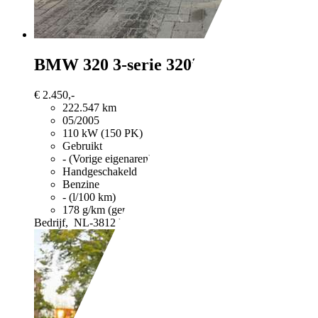
BMW 320
3-serie 320i
€ 2.450,-
222.547 km
05/2005
110 kW (150 PK)
Gebruikt
- (Vorige eigenaren)
Handgeschakeld
Benzine
- (l/100 km)
178 g/km (gem.)
Meer informatie over het brandstofverb
Bedrijf,
NL-3812 RJ AMERSFOORT