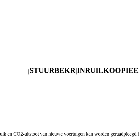
LEKRAMEN|STUURBEKR|INRUILKOOPIEE
ruik en CO2-uitstoot van nieuwe voertuigen kan worden geraadpleegd b