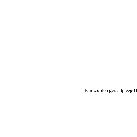
ruik en CO2-uitstoot van nieuwe voertuigen kan worden geraadpleegd b