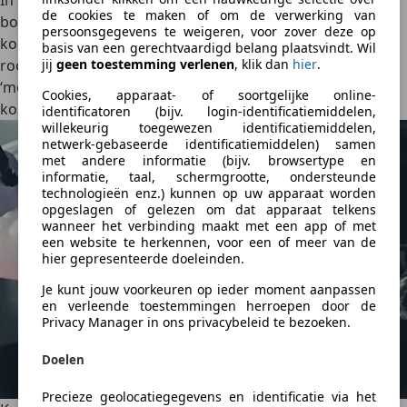
In ernstige gevallen is een kapotte koppakking de
de cookies te maken of om de verwerking van
boosdoener. Dit veroorzaakt
interne lekkage
, waarbij
persoonsgegevens te weigeren, voor zover deze op
koelvloeistof verdwijnt in de cilinders. Dit leidt tot witte
basis van een gerechtvaardigd belang plaatsvindt. Wil
rook uit de uitlaat, verlies van vermogen of een
jij
geen toestemming verlenen
, klik dan
hier
.
‘melkachtige’ substantie aan de oliepeilstok. Dit is een
Cookies, apparaat- of soortgelijke online-
kostbare reparatie.
identificatoren (bijv. login-identificatiemiddelen,
willekeurig toegewezen identificatiemiddelen,
netwerk-gebaseerde identificatiemiddelen) samen
met andere informatie (bijv. browsertype en
informatie, taal, schermgrootte, ondersteunde
technologieën enz.) kunnen op uw apparaat worden
opgeslagen of gelezen om dat apparaat telkens
wanneer het verbinding maakt met een app of met
een website te herkennen, voor een of meer van de
hier gepresenteerde doeleinden.
Je kunt jouw voorkeuren op ieder moment aanpassen
en verleende toestemmingen herroepen door de
Privacy Manager in ons privacybeleid te bezoeken.
Doelen
Precieze geolocatiegegevens en identificatie via het