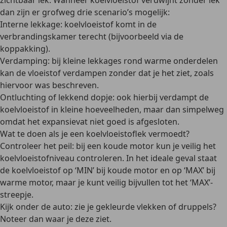
zichtbaar lek. Wanneer koelvloeistof verdwijnt zonder lek
dan zijn er grofweg drie scenario’s mogelijk:
Interne lekkage
: koelvloeistof komt in de
verbrandingskamer terecht (bijvoorbeeld via de
koppakking).
Verdamping
: bij kleine lekkages rond warme onderdelen
kan de vloeistof verdampen zonder dat je het ziet, zoals
hiervoor was beschreven.
Ontluchting of lekkend dopje
: ook hierbij verdampt de
koelvloeistof in kleine hoeveelheden, maar dan simpelweg
omdat het expansievat niet goed is afgesloten.
Wat te doen als je een koelvloeistoflek vermoedt?
Controleer het peil:
bij een koude motor
kun je veilig het
koelvloeistofniveau controleren. In het ideale geval staat
de koelvloeistof op ‘MIN’ bij koude motor en op ‘MAX’ bij
warme motor, maar je kunt veilig bijvullen tot het ‘MAX’-
streepje.
Kijk onder de auto: zie je
gekleurde vlekken of druppels
?
Noteer dan waar je deze ziet.