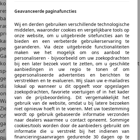
koelvloeistofreservoir los je meestal alleen op door het
reservoir te vervangen, zeker als er haarscheurtjes of
Geavanceerde paginafuncties
barsten in het kunststof zitten. Bij een klein lek in de
Wij en derden gebruiken verschillende technologische
radiator kun je een speciaal koelvloeistofdichtmiddel
middelen, waaronder cookies en vergelijkbare tools op
proberen. Dit wordt aan de koelvloeistof toegevoegd en
onze website, om u uitgebreide sitefuncties aan te
kan minuscule openingen afsluiten. Let wel: dit is
geen
bieden en een verbeterde gebruikerservaring te
garanderen. Via deze uitgebreide functionaliteiten
permanente oplossing
en werkt niet bij grotere lekkages.
maken we het mogelijk om ons aanbod te
Gaat het om een interne lekkage, zoals een versleten
personaliseren - bijvoorbeeld om uw zoekopdrachten
koppakking? Dan kun je dat niet zelf repareren.
Dat vereist
bij een later bezoek voort te zetten, om u geschikte
aanbiedingen in uw regio te tonen of om
specialistisch werk
en moet altijd in de werkplaats
gepersonaliseerde advertenties en berichten te
gebeuren. Twijfel je waar het lek zit? Laat dan eerst een
verstrekken en te evalueren. Wij slaan uw e-mailadres
diagnose stellen bij een garage. Zo voorkom je dat je
lokaal op wanneer u dit opgeeft voor opgeslagen
zoekopdrachten, favoriete voertuigen of in het kader
onnodig onderdelen vervangt.
van de prijsbeoordeling. Dit vergemakkelijkt het
Wanneer moet je naar de garage?
gebruik van de website, omdat u bij latere bezoeken
Zie je steeds opnieuw dat het peil daalt, zelfs na bijvullen?
niet opnieuw hoeft in te voeren. Met uw toestemming
wordt op gebruik gebaseerde informatie verzonden
Of wordt de motor te warm? Dan is het tijd om naar een
naar dealers waarmee u contact opneemt. Sommige
garage te gaan. Zeker bij twijfel over een interne lekkage
cookies/tools worden door de aanbieders gebruikt om
of een versleten koppakking is snelle diagnose essentieel.
informatie die u verstrekt bij het indienen van
financieringsaanvragen gedurende 30 dagen op te
Blijf
nooit doorrijden met een koelprobleem
, want