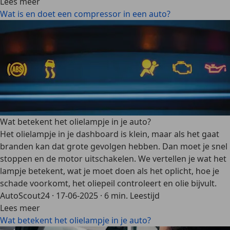
Lees meer
Wat is en doet een compressor in een auto?
Wat betekent het olielampje in je auto?
Het olielampje in je dashboard is klein, maar als het gaat
branden kan dat grote gevolgen hebben. Dan moet je snel
stoppen en de motor uitschakelen. We vertellen je wat het
lampje betekent, wat je moet doen als het oplicht, hoe je
schade voorkomt, het oliepeil controleert en olie bijvult.
AutoScout24
·
17-06-2025
·
6 min. Leestijd
Lees meer
Wat betekent het olielampje in je auto?