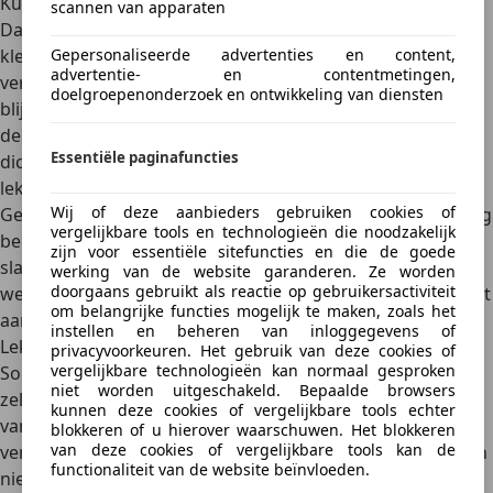
Kun je zelf een lek in de koelvloeistof dichten?
scannen van apparaten
Dat hangt af van de oorzaak en de plek van het lek. Een
Gepersonaliseerde advertenties en content,
klein lek in een koelvloeistofslang kun je soms tijdelijk
advertentie- en contentmetingen,
verhelpen met hittebestendig tape, maar dat is
geen
doelgroepenonderzoek en ontwikkeling van diensten
blijvende oplossing
. Er bestaan ook additieven die je aan
de koelvloeistof kunt toevoegen om microlekken te
Essentiële paginafuncties
dichten. Deze producten zijn alleen geschikt voor kleine
lekkages en hebben niet altijd het gewenste effect.
Wij of deze aanbieders gebruiken cookies of
Gebruik ze dus alleen als noodoplossing. Als je echt handig
vergelijkbare tools en technologieën die noodzakelijk
bent kun je het lek verhelpen door
zelf het expansievat,
zijn voor essentiële sitefuncties en die de goede
slangen en/of de radiator te vervangen
, maar dan moet je
werking van de website garanderen. Ze worden
doorgaans gebruikt als reactie op gebruikersactiviteit
wel goed weten wat je doet. Voor de meeste mensen is het
om belangrijke functies mogelijk te maken, zoals het
aan te raden om dit over te laten aan de garage.
instellen en beheren van inloggegevens of
Lek koelvloeistof dichten: dit kun je eenvoudig zelf doen
privacyvoorkeuren. Het gebruik van deze cookies of
vergelijkbare technologieën kan normaal gesproken
Sommige oorzaken van een lek in de koelvloeistof kun je
niet worden uitgeschakeld. Bepaalde browsers
zelf oplossen,
mits je een beetje handig bent
. Is er sprake
kunnen deze cookies of vergelijkbare tools echter
van een koelvloeistofslang die lek is, dan kun je deze
blokkeren of u hierover waarschuwen. Het blokkeren
van deze cookies of vergelijkbare tools kan de
vervangen of – als tijdelijke oplossing – vastzetten met een
functionaliteit van de website beïnvloeden.
nieuwe slangklem of hittebestendig tape. Een lek in het