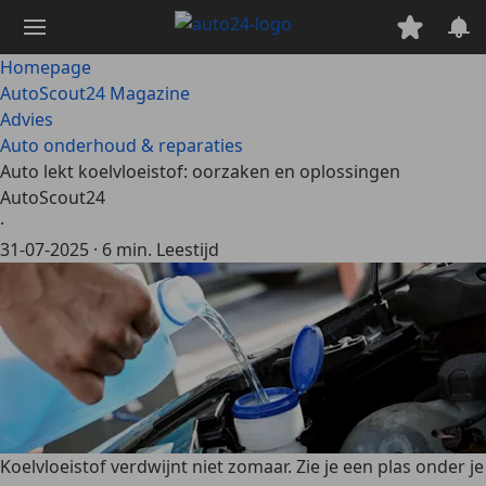
Ga
naar
hoofdinhoud
Homepage
AutoScout24 Magazine
Advies
Auto onderhoud & reparaties
Auto lekt koelvloeistof: oorzaken en oplossingen
AutoScout24
·
31-07-2025
·
6 min. Leestijd
Koelvloeistof verdwijnt niet zomaar. Zie je een plas onder je