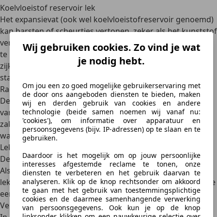
Koelvloeistof reservoir lek
Het expansievat (ook wel koelvloeistofreservoir genoemd)
kan barsten of scheurtjes vertonen, zeker als het kunststof
verouderd is. Een lek in het koelvloeistofreservoir is vaak
Wij gebruiken cookies. Zo vind je wat
te herkennen aan
vocht rondom het dopje of aan de
je nodig hebt.
zijkanten van het vat
. Controleer ook of het reservoir bol
staat of op een andere manier vervormd is.
Om jou een zo goed mogelijke gebruikerservaring met
Radiator defect
de door ons aangeboden diensten te bieden, maken
De radiator zelf kan corroderen, bijvoorbeeld als gevolg
wij en derden gebruik van cookies en andere
van
steeninslag, ouderdom of defecte afdichtingen
. Deze
technologie (beide samen noemen wij vanaf nu:
'cookies'), om informatie over apparatuur en
zaken kunnen leiden tot kleine scheurtjes in de radiator,
persoonsgegevens (bijv. IP-adressen) op te slaan en te
waardoor koelvloeistof langzaam weglekt.
gebruiken.
Lekkende waterpomp
Daardoor is het mogelijk om op jouw persoonlijke
De waterpomp pompt koelvloeistof rond in het systeem.
interesses afgestemde reclame te tonen, onze
Als de afdichting van de as versleten is, kan de pomp
diensten te verbeteren en het gebruik daarvan te
lekken. Vaak zie je dan druppels onder de motor of hoor je
analyseren. Klik op de knop rechtsonder om akkoord
te gaan met het gebruik van toestemmingsplichtige
een
vreemd geluid bij draaiende motor
.
cookies en de daarmee samenhangende verwerking
Versleten koppakking
van persoonsgegevens. Ook kun je op de knop
linksonder klikken om een nauwkeurige selectie over