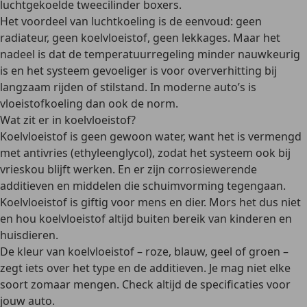
luchtgekoelde tweecilinder boxers.
Het voordeel van luchtkoeling is de eenvoud
: geen
radiateur, geen koelvloeistof, geen lekkages. Maar het
nadeel is dat de
temperatuurregeling minder nauwkeurig
is en het systeem gevoeliger is voor oververhitting bij
langzaam rijden of stilstand. In moderne auto’s is
vloeistofkoeling dan ook de norm.
Wat zit er in koelvloeistof?
Koelvloeistof is
geen gewoon water
, want het is vermengd
met
antivries (ethyleenglycol)
, zodat het systeem ook bij
vrieskou blijft werken. En er zijn
corrosiewerende
additieven
en middelen die schuimvorming tegengaan.
Koelvloeistof is
giftig voor mens en dier
. Mors het dus niet
en hou koelvloeistof altijd buiten bereik van kinderen en
huisdieren.
De kleur van koelvloeistof – roze, blauw, geel of groen –
zegt iets over het type en de additieven. Je mag
niet elke
soort zomaar mengen
. Check altijd de specificaties voor
jouw auto.