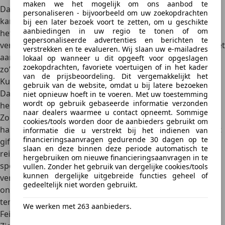
maken we het mogelijk om ons aanbod te
Dan verdwijnt de koelvloeistof kennelijk in de motor. Dit
personaliseren - bijvoorbeeld om uw zoekopdrachten
kan duiden op een
lekke koppakking of haarscheurtjes
in
bij een later bezoek voort te zetten, om u geschikte
aanbiedingen in uw regio te tonen of om
het motorblok. De vloeistof verdampt dan in de
gepersonaliseerde advertenties en berichten te
verbrandingskamers. Je ziet dat niet direct, maar merkt het
verstrekken en te evalueren. Wij slaan uw e-mailadres
aan witte rook en een dalend koelvloeistofniveau. Laat in
lokaal op wanneer u dit opgeeft voor opgeslagen
zoekopdrachten, favoriete voertuigen of in het kader
zo’n geval altijd een specialist kijken.
van de prijsbeoordeling. Dit vergemakkelijkt het
Kun je zelf het systeem reinigen?
gebruik van de website, omdat u bij latere bezoeken
Dat kan, mits je handig bent en het juiste gereedschap
niet opnieuw hoeft in te voeren. Met uw toestemming
wordt op gebruik gebaseerde informatie verzonden
hebt én een plek waar je het
milieu
niet kunt vervuilen.
naar dealers waarmee u contact opneemt. Sommige
Zorg dat de motor volledig is afgekoeld en draag
cookies/tools worden door de aanbieders gebruikt om
handschoenen. Veiligheid staat voorop, want je werkt met
informatie die u verstrekt bij het indienen van
financieringsaanvragen gedurende 30 dagen op te
giftige vloeistoffen. Je kunt het systeem spoelen met een
slaan en deze binnen deze periode automatisch te
reinigingsmiddel en schoon water
– vang dat na het
hergebruiken om nieuwe financieringsaanvragen in te
spoelen zorgvuldig op. Daarna vul je het opnieuw met
vullen. Zonder het gebruik van dergelijke cookies/tools
kunnen dergelijke uitgebreide functies geheel of
verse koelvloeistof.
Ontluchten
moet gebeuren via het
gedeeltelijk niet worden gebruikt.
ontluchtingspunt of automatisch door de motor op
temperatuur te laten komen met de verwarming aan.
We werken met 263 aanbieders.
Feitjes en tips over lekkages