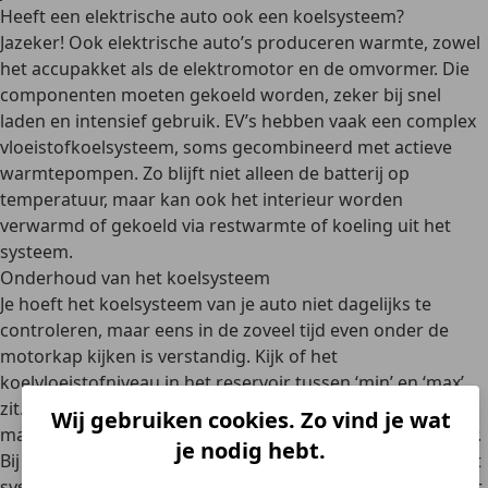
Heeft een elektrische auto ook een koelsysteem?
Jazeker! Ook elektrische auto’s produceren warmte, zowel
het
accupakket als de elektromotor en de omvormer
. Die
componenten moeten gekoeld worden, zeker bij snel
laden en intensief gebruik. EV’s hebben vaak een
complex
vloeistofkoelsysteem
, soms gecombineerd met actieve
warmtepompen. Zo blijft niet alleen de batterij op
temperatuur, maar kan ook het interieur worden
verwarmd of gekoeld via restwarmte of koeling uit het
systeem.
Onderhoud van het koelsysteem
Je hoeft het koelsysteem van je auto niet dagelijks te
controleren, maar
eens in de zoveel tijd
even onder de
motorkap kijken is verstandig. Kijk of het
koelvloeistofniveau
in het reservoir tussen ‘min’ en ‘max’
zit. Is het niveau te laag, dan kun je
voorzichtig bijvullen
,
Wij gebruiken cookies. Zo vind je wat
maar alleen met de juiste vloeistof en bij een koude motor.
je nodig hebt.
Bij
ouderdom of verkleuring
van de koelvloeistof moet het
systeem worden
gespoeld en opnieuw gevuld
. Dit gebeurt