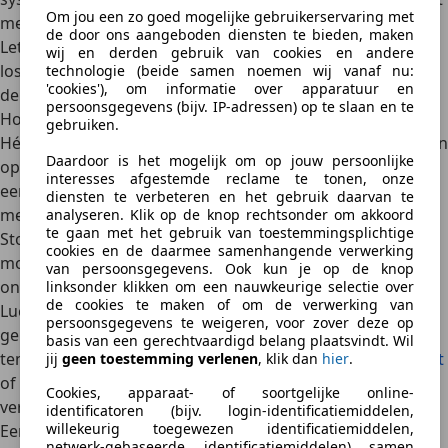
Om jou een zo goed mogelijke gebruikerservaring met
meestal om de vier tot zes jaar bij een
onderhoudsbeurt
.
de door ons aangeboden diensten te bieden, maken
Let op:
draai de dop van het koelvloeistofreservoir nooit
wij en derden gebruik van cookies en andere
los als de motor heet is
. Het systeem staat onder druk en
technologie (beide samen noemen wij vanaf nu:
'cookies'), om informatie over apparatuur en
de hete vloeistof kan eruit spuiten.
persoonsgegevens (bijv. IP-adressen) op te slaan en te
Hoe herken je problemen met het koelsysteem?
gebruiken.
Hét symptoom van een probleem in het koelsysteem is een
Daardoor is het mogelijk om op jouw persoonlijke
oplopende temperatuurmeter. Sommige auto’s hebben
interesses afgestemde reclame te tonen, onze
een
rood lampje met een thermometersymbool
, meestal
diensten te verbeteren en het gebruik daarvan te
met golfjes eronder. Gaat dat branden, dan is er iets mis.
analyseren. Klik op de knop rechtsonder om akkoord
te gaan met het gebruik van toestemmingsplichtige
Stop dan direct voordat je echt
autopech
krijgt en zet de
cookies en de daarmee samenhangende verwerking
motor uit en laat hem volledig afkoelen en check
van persoonsgegevens. Ook kun je op de knop
ondertussen of je lekkage ziet.
linksonder klikken om een nauwkeurige selectie over
de cookies te maken of om de verwerking van
Lucht in het koelsysteem
herken je aan borrelende
persoonsgegevens te weigeren, voor zover deze op
geluiden, een slecht werkende verwarming of wisselende
basis van een gerechtvaardigd belang plaatsvindt. Wil
temperatuurmetingen. Soms zie je witte rook uit de
uitlaat
jij
geen toestemming verlenen
, klik dan
hier
.
of ruik je een zoetige geur: een teken dat koelvloeistof
Cookies, apparaat- of soortgelijke online-
verbrandt of lekt.
identificatoren (bijv. login-identificatiemiddelen,
willekeurig toegewezen identificatiemiddelen,
Een
lekkend systeem laat vaak sporen na
. Kijk onder de
netwerk-gebaseerde identificatiemiddelen) samen