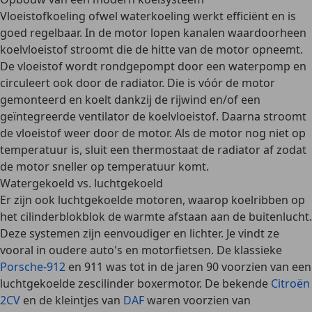
Vloeistofkoeling ofwel
waterkoeling
werkt efficiënt en is
goed regelbaar. In de motor lopen
kanalen waardoorheen
koelvloeistof stroomt
die de hitte van de motor opneemt.
De vloeistof wordt rondgepompt door een
waterpomp
en
circuleert ook door de
radiator
. Die is vóór de motor
gemonteerd en koelt dankzij de
rijwind
en/of een
geïntegreerde
ventilator
de koelvloeistof. Daarna stroomt
de vloeistof weer door de motor. Als de motor nog niet op
temperatuur is, sluit een
thermostaat
de radiator af zodat
de motor sneller op temperatuur komt.
Watergekoeld vs. luchtgekoeld
Er zijn ook
luchtgekoelde motoren
, waarop
koelribben
op
het cilinderblokblok de warmte afstaan aan de buitenlucht.
Deze systemen zijn
eenvoudiger en lichter
. Je vindt ze
vooral in oudere auto's en motorfietsen. De klassieke
Porsche-912
en 911 was tot in de jaren 90 voorzien van een
luchtgekoelde zescilinder boxermotor. De bekende
Citroën
2CV
en de kleintjes van
DAF
waren voorzien van