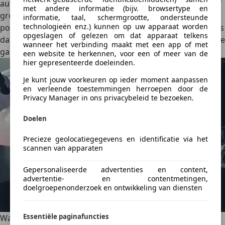
auto of je gekleurde vloeistof ziet – meestal roze, blauw of
met andere informatie (bijv. browsertype en
groen. Bij een
druktest
op het koelsysteem wordt met een
informatie, taal, schermgrootte, ondersteunde
technologieën enz.) kunnen op uw apparaat worden
pomp gecontroleerd of het systeem zijn druk vasthoudt. Is
opgeslagen of gelezen om dat apparaat telkens
dat niet zo, dan is er een lek. In alle gevallen moet je naar je
wanneer het verbinding maakt met een app of met
garage.
een website te herkennen, voor een of meer van de
hier gepresenteerde doeleinden.
Je kunt jouw voorkeuren op ieder moment aanpassen
en verleende toestemmingen herroepen door de
Privacy Manager in ons privacybeleid te bezoeken.
Doelen
Precieze geolocatiegegevens en identificatie via het
scannen van apparaten
Gepersonaliseerde advertenties en content,
advertentie- en contentmetingen,
doelgroepenonderzoek en ontwikkeling van diensten
Essentiële paginafuncties
Wat kan er stuk gaan?