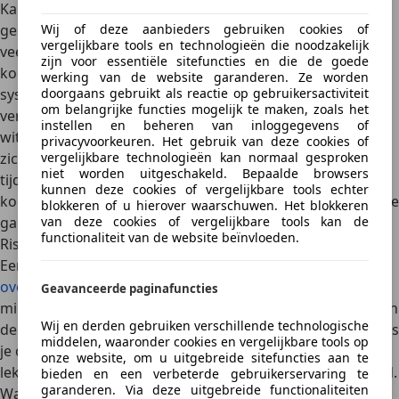
Kapotte radiateurslangen, een lekkende
waterpomp
, een
gescheurde radiateur of een defecte thermostaat zijn
Wij of deze aanbieders gebruiken cookies of
vergelijkbare tools en technologieën die noodzakelijk
veelvoorkomende problemen
. Ook de dop van het
zijn voor essentiële sitefuncties en die de goede
koelvloeistofreservoir kan defect zijn, waardoor het
werking van de website garanderen. Ze worden
systeem zijn druk verliest. Soms is de
koppakking lek
en
doorgaans gebruikt als reactie op gebruikersactiviteit
om belangrijke functies mogelijk te maken, zoals het
verbrandt de koelvloeistof mee in de motor – dan komt
instellen en beheren van inloggegevens of
witte rook uit de uitlaat en verlies je koelvloeistof zonder
privacyvoorkeuren. Het gebruik van deze cookies of
zichtbaar lek. In veel gevallen kun je
kleine lekkages
vergelijkbare technologieën kan normaal gesproken
niet worden uitgeschakeld. Bepaalde browsers
tijdelijk dichten
met een speciaal afdichtmiddel voor het
kunnen deze cookies of vergelijkbare tools echter
koelsysteem. Voor structurele oplossingen moet je naar de
blokkeren of u hierover waarschuwen. Het blokkeren
garage.
van deze cookies of vergelijkbare tools kan de
functionaliteit van de website beïnvloeden.
Risico’s van een koelvloeistoflek
Een koelvloeistoflek kan niet alleen leiden tot
oververhitting
en ernstige motorschade. Ook voor het
Geavanceerde paginafuncties
milieu is het schadelijk:
koelvloeistof is giftig
en mag niet in
Wij en derden gebruiken verschillende technologische
de natuur terechtkomen. Je kunt zelfs een boete krijgen als
middelen, waaronder cookies en vergelijkbare tools op
je op straat vloeistoffen laat lekken. Bij de APK wordt een
onze website, om u uitgebreide sitefuncties aan te
lekkend koelsysteem bovendien als
afkeurpunt
genoteerd.
bieden en een verbeterde gebruikerservaring te
garanderen. Via deze uitgebreide functionaliteiten
Wat als de auto koelvloeistof verbruikt maar niet lekt?