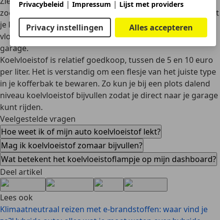
Zie je gekleurde
vloeistof onder de auto
of ruik je een
|
|
Privacybeleid
Impressum
Lijst met providers
zoetige geur onder de motorkap
? Dan is de kans groot dat
je koelvloeistof verliest. Gebruik een UV-lamp met tracer-
Privacy instellingen
Alles accepteren
vloeistof om het lek zelf op te sporen of beter: ga naar je
garage.
Koelvloeistof is relatief goedkoop
, tussen de 5 en 10 euro
per liter. Het is verstandig om een flesje van het juiste type
in je kofferbak te bewaren. Zo kun je bij een plots dalend
niveau koelvloeistof bijvullen zodat je direct naar je garage
kunt rijden.
Veelgestelde vragen
Hoe weet ik of mijn auto koelvloeistof lekt?
Mag ik koelvloeistof zomaar bijvullen?
Wat betekent het koelvloeistoflampje op mijn dashboard?
Deel artikel
Lees ook
Klimaatneutraal reizen met e-brandstoffen: waar vind je