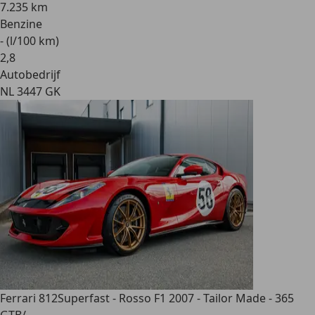
7.235 km
Benzine
- (l/100 km)
2
,
8
Autobedrijf
NL 3447 GK
Ferrari 812
Superfast - Rosso F1 2007 - Tailor Made - 365