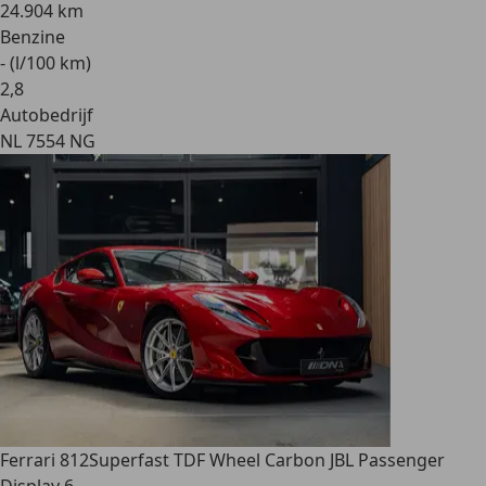
24.904 km
Benzine
- (l/100 km)
2
,
8
Autobedrijf
NL 7554 NG
Ferrari 812
Superfast TDF Wheel Carbon JBL Passenger