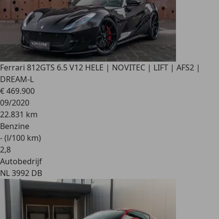
Ferrari 812
GTS 6.5 V12 HELE | NOVITEC | LIFT | AFS2 |
DREAM-L
€ 469.900
09/2020
22.831 km
Benzine
- (l/100 km)
2
,
8
Autobedrijf
NL 3992 DB