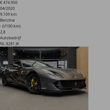
€ 474.950
04/2020
9.109 km
Benzine
- (l/100 km)
2
,
8
Autobedrijf
NL 8281 JK