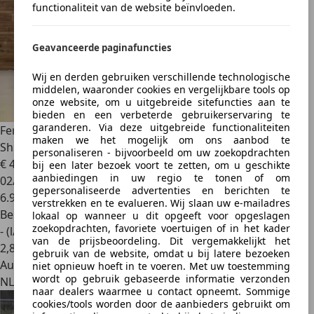
functionaliteit van de website beïnvloeden.
Geavanceerde paginafuncties
Wij en derden gebruiken verschillende technologische
middelen, waaronder cookies en vergelijkbare tools op
onze website, om u uitgebreide sitefuncties aan te
bieden en een verbeterde gebruikerservaring te
garanderen. Via deze uitgebreide functionaliteiten
Ferrari 812
GTS 6.5 V12 HELE|Lift|Carbon Velgen|Painted
maken we het mogelijk om ons aanbod te
Shield
personaliseren - bijvoorbeeld om uw zoekopdrachten
€ 429.740
bij een later bezoek voort te zetten, om u geschikte
aanbiedingen in uw regio te tonen of om
02/2021
gepersonaliseerde advertenties en berichten te
6.922 km
verstrekken en te evalueren. Wij slaan uw e-mailadres
Benzine
lokaal op wanneer u dit opgeeft voor opgeslagen
zoekopdrachten, favoriete voertuigen of in het kader
- (l/100 km)
van de prijsbeoordeling. Dit vergemakkelijkt het
2
,
8
gebruik van de website, omdat u bij latere bezoeken
Autobedrijf
niet opnieuw hoeft in te voeren. Met uw toestemming
wordt op gebruik gebaseerde informatie verzonden
NL 4251 NK
naar dealers waarmee u contact opneemt. Sommige
cookies/tools worden door de aanbieders gebruikt om