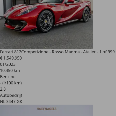
Ferrari 812
Competizione - Rosso Magma - Atelier - 1 of 999
€ 1.549.950
01/2023
10.450 km
Benzine
- (l/100 km)
2
,
8
Autobedrijf
NL 3447 GK