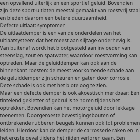
een
opvallend uiterlijk en een sportief geluid
. Bovendien
zijn deze sport-uitlaten meestal gemaakt van roestvrij staal
en bieden daarom een betere duurzaamheid.
Defecte uitlaat: symptomen
De uitlaatdemper is een van de onderdelen van het
uitlaatsysteem dat het meest aan slijtage onderhevig is.
Van buitenaf wordt het blootgesteld aan invloeden van
steenslag, zout en spatwater, waardoor roestvorming kan
optreden. Maar de geluiddemper kan ook aan de
binnenkant roesten: de meest voorkomende schade aan
de geluiddemper zijn
scheuren en gaten door corrosie
.
Deze schade is ook met het blote oog te zien.
Maar een defecte demper is ook akoestisch merkbaar: Een
tintelend gekletter of gebrul
is te horen tijdens het
optrekken. Bovendien kan het motorgeluid door lekkage
toenemen. Doorgeroeste bevestigingsbouten of
ontbrekende rubberen beugels kunnen ook tot problemen
leiden: Hierdoor kan de demper de carrosserie raken en in
het ergste geval tijdens het rijden verloren gaan. Een