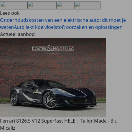
Lees ook
Onderhoudskosten van een elektrische auto: dit moet je
weten
Auto lekt koelvloeistof: oorzaken en oplossingen
Actueel aanbod
Ferrari 812
6.5 V12 Superfast HELE | Tailor Made - Blu
Micaliz