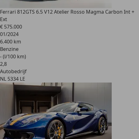
Ferrari 812
GTS 6.5 V12 Atelier Rosso Magma Carbon Int +
Ext
€ 575.000
01/2024
6.400 km
Benzine
- (l/100 km)
2
,
8
Autobedrijf
NL 5334 LE