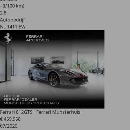
- (l/100 km)
2
,
8
Autobedrijf
NL 1411 EW
Ferrari 812
GTS ~Ferrari Munsterhuis~
€ 459.950
07/2020