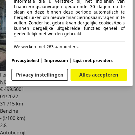
informatie die u verstrekt bij het indienen van
financieringsaanvragen gedurende 30 dagen op te
slaan en deze binnen deze periode automatisch te
hergebruiken om nieuwe financieringsaanvragen in te
vullen. Zonder het gebruik van dergelijke cookies/tools
kunnen dergelijke uitgebreide functies geheel of
gedeeltelijk niet worden gebruikt.
We werken met 263 aanbieders.
|
|
Privacybeleid
Impressum
Lijst met providers
Privacy instellingen
Alles accepteren
Ferrari 812
GTS 6.5 V12 HELE ** Lift ** JBL ** PPF **
NOVITEC
€ 499.500
1
01/2022
31.715 km
Benzine
- (l/100 km)
2
,
8
Autobedrijf