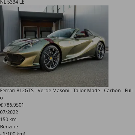
NL 5334 LE
Ferrari 812
GTS - Verde Masoni - Tailor Made - Carbon - Full
o
€ 786.950
1
07/2022
150 km
Benzine
- (l/100 km)