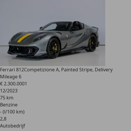
Ferrari 812
Competizione A, Painted Stripe, Delivery
Mileage 6
€ 2.300.000
1
12/2023
75 km
Benzine
- (l/100 km)
2
,
8
Autobedrijf