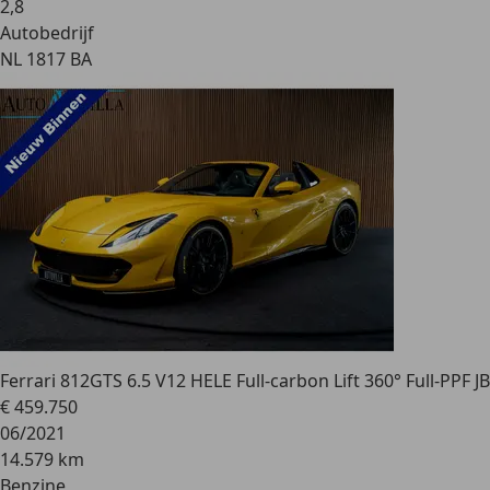
2
,
8
Autobedrijf
NL 1817 BA
Ferrari 812
GTS 6.5 V12 HELE Full-carbon Lift 360° Full-PPF JB
€ 459.750
06/2021
14.579 km
Benzine