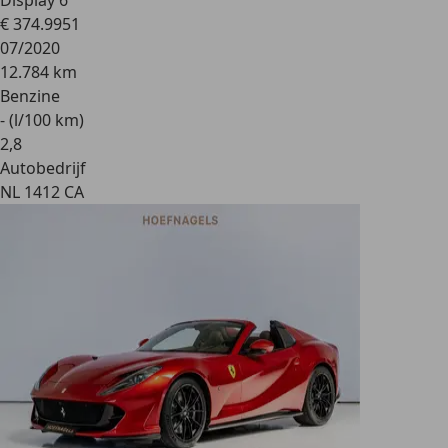
Display 6
€ 374.995
1
07/2020
12.784 km
Benzine
- (l/100 km)
2
,
8
Autobedrijf
NL 1412 CA