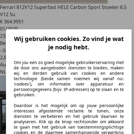
Ferrari 812
V12 Superfast HELE Carbon Sport Stoelen 6.5
V12 Su
€ 364.995
1
01/2020
23.540 km
Wij gebruiken cookies. Zo vind je wat
Benzine
je nodig hebt.
- (l/100 km)
2
,
8
Om jou een zo goed mogelijke gebruikerservaring met
Autobedrijf
de door ons aangeboden diensten te bieden, maken
NL 1412 CA
wij en derden gebruik van cookies en andere
technologie (beide samen noemen wij vanaf nu:
'cookies'), om informatie over apparatuur en
persoonsgegevens (bijv. IP-adressen) op te slaan en te
gebruiken.
Daardoor is het mogelijk om op jouw persoonlijke
interesses afgestemde reclame te tonen, onze
diensten te verbeteren en het gebruik daarvan te
analyseren. Klik op de knop rechtsonder om akkoord
te gaan met het gebruik van toestemmingsplichtige
cookies en de daarmee samenhangende verwerking