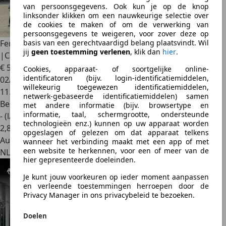
van persoonsgegevens. Ook kun je op de knop
linksonder klikken om een nauwkeurige selectie over
de cookies te maken of om de verwerking van
persoonsgegevens te weigeren, voor zover deze op
Ferrari 812
GTS 6.5 V12
basis van een gerechtvaardigd belang plaatsvindt. Wil
jij
geen toestemming verlenen
, klik dan
hier
.
|CarbonIn&Exterieur|Novitec|NLauto
€ 589.950
Cookies, apparaat- of soortgelijke online-
identificatoren (bijv. login-identificatiemiddelen,
02/2023
willekeurig toegewezen identificatiemiddelen,
11.200 km
netwerk-gebaseerde identificatiemiddelen) samen
Benzine
met andere informatie (bijv. browsertype en
informatie, taal, schermgrootte, ondersteunde
- (l/100 km)
technologieën enz.) kunnen op uw apparaat worden
2
,
8
opgeslagen of gelezen om dat apparaat telkens
Autobedrijf
wanneer het verbinding maakt met een app of met
een website te herkennen, voor een of meer van de
NL 1817 BA
hier gepresenteerde doeleinden.
Je kunt jouw voorkeuren op ieder moment aanpassen
en verleende toestemmingen herroepen door de
Privacy Manager in ons privacybeleid te bezoeken.
Doelen