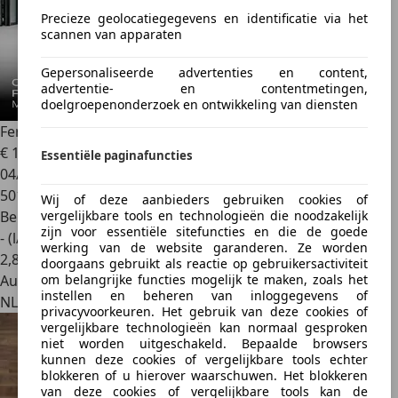
Precieze geolocatiegegevens en identificatie via het
scannen van apparaten
Gepersonaliseerde advertenties en content,
advertentie- en contentmetingen,
doelgroepenonderzoek en ontwikkeling van diensten
Ferrari 812
Competizione ~Ferrari Munsterhuis~
€ 1.654.000
1
Essentiële paginafuncties
04/2022
501 km
Wij of deze aanbieders gebruiken cookies of
Benzine
vergelijkbare tools en technologieën die noodzakelijk
zijn voor essentiële sitefuncties en die de goede
- (l/100 km)
werking van de website garanderen. Ze worden
2
,
8
doorgaans gebruikt als reactie op gebruikersactiviteit
Autobedrijf
om belangrijke functies mogelijk te maken, zoals het
instellen en beheren van inloggegevens of
NL 7554 NG
privacyvoorkeuren. Het gebruik van deze cookies of
vergelijkbare technologieën kan normaal gesproken
niet worden uitgeschakeld. Bepaalde browsers
kunnen deze cookies of vergelijkbare tools echter
blokkeren of u hierover waarschuwen. Het blokkeren
van deze cookies of vergelijkbare tools kan de