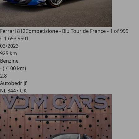
Ferrari 812
Competizione - Blu Tour de France - 1 of 999
€ 1.693.950
1
03/2023
925 km
Benzine
- (l/100 km)
2
,
8
Autobedrijf
NL 3447 GK