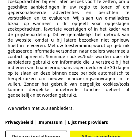
zoekopdrachten bij een later bezoek voort te zetten, om u
geschikte aanbiedingen in uw regio te tonen of om
gepersonaliseerde advertenties en berichten te
verstrekken en te evalueren. Wij slaan uw e-mailadres
lokaal op wanneer u dit opgeeft voor opgeslagen
zoekopdrachten, favoriete voertuigen of in het kader van
de prijsbeoordeling. Dit vergemakkelijkt het gebruik van
de website, omdat u bij latere bezoeken niet opnieuw
hoeft in te voeren. Met uw toestemming wordt op gebruik
gebaseerde informatie verzonden naar dealers waarmee u
contact opneemt. Sommige cookies/tools worden door de
aanbieders gebruikt om informatie die u verstrekt bij het
indienen van financieringsaanvragen gedurende 30 dagen
op te slaan en deze binnen deze periode automatisch te
hergebruiken om nieuwe financieringsaanvragen in te
vullen. Zonder het gebruik van dergelijke cookies/tools
kunnen dergelijke uitgebreide functies geheel of
gedeeltelijk niet worden gebruikt.
We werken met 263 aanbieders.
|
|
Privacybeleid
Impressum
Lijst met providers
Privacy instellingen
Alles accepteren