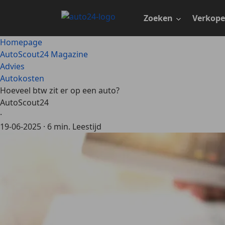
Ga
naar
Zoeken
Verkop
hoofdinhoud
Homepage
AutoScout24 Magazine
Advies
Autokosten
Hoeveel btw zit er op een auto?
AutoScout24
·
19-06-2025
·
6 min. Leestijd