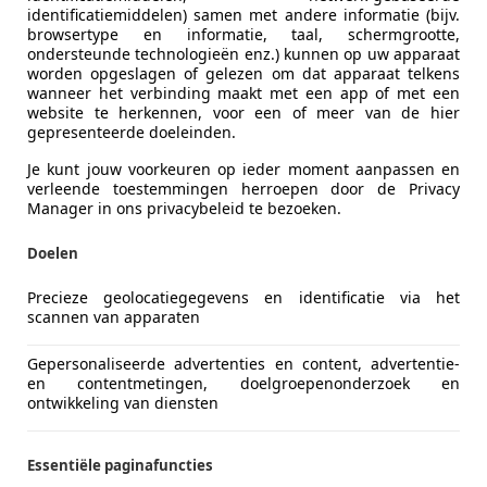
identificatiemiddelen) samen met andere informatie (bijv.
browsertype en informatie, taal, schermgrootte,
ondersteunde technologieën enz.) kunnen op uw apparaat
worden opgeslagen of gelezen om dat apparaat telkens
wanneer het verbinding maakt met een app of met een
, dan mag je de betaalde
btw op auto
terugvorderen
via de 
website te herkennen, voor een of meer van de hier
gepresenteerde doeleinden.
l voldoen aan de voorwaarden: de auto staat op naam van d
Je kunt jouw voorkeuren op ieder moment aanpassen en
inde van het jaar een correctie toepassen. Die heet de
‘btw 
verleende toestemmingen herroepen door de Privacy
Manager in ons privacybeleid te bezoeken.
cataloguswaarde. Gebruik je een kilometerregistratie, dan k
 berekenen goed te doen. Niet alleen bij aankoop, maar ook
Doelen
n de auto
en of er eerder al btw over is betaald. Hier komen
Precieze geolocatiegegevens en identificatie via het
scannen van apparaten
dat de vorige eigenaar de auto zakelijk reed, dan betaal je
Gepersonaliseerde advertenties en content, advertentie-
.
en contentmetingen, doelgroepenonderzoek en
ontwikkeling van diensten
e margeregeling hoeven geen nieuwe btw te berekenen bij ver
Essentiële paginafuncties
f een auto marge of btw is. Alleen bij een btw-auto kun je 