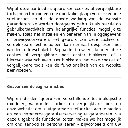
 een tweedehands auto uit de EU gelden specifieke regels.
A
Wij of deze aanbieders gebruiken cookies of vergelijkbare
 ‘nieuw’ voor de btw. In dat geval betaal je alsnog 21% btw
tools en technologieën die noodzakelijk zijn voor essentiële
sitefuncties en die de goede werking van de website
garanderen. Ze worden doorgaans gebruikt als reactie op
gebruikersactiviteit om belangrijke functies mogelijk te
tijd 21% Nederlandse btw
. Ook als je de auto koopt bij een 
maken, zoals het instellen en beheren van inloggegevens
 belastingdienst.
of privacyvoorkeuren. Het gebruik van deze cookies of
vergelijkbare technologieën kan normaal gesproken niet
btw meer
, zolang de auto ouder is dan zes maanden én meer 
worden uitgeschakeld. Bepaalde browsers kunnen deze
passing).
cookies of vergelijkbare tools echter blokkeren of u
r-btw en douanerechten
betalen. Die bedragen kunnen fli
hierover waarschuwen. Het blokkeren van deze cookies of
vergelijkbare tools kan de functionaliteit van de website
beïnvloeden.
 bedrag exclusief en inclusief btw en het btw-bedrag apart 
een
factuur zonder btw-specificatie
. Dan zit de btw al verwer
Geavanceerde paginafuncties
rijk goed te letten op die factuur. Alleen een btw-auto lev
Wij en derden gebruiken verschillende technologische
emers.
middelen, waaronder cookies en vergelijkbare tools op
onze website, om u uitgebreide sitefuncties aan te bieden
en een verbeterde gebruikerservaring te garanderen. Via
deze uitgebreide functionaliteiten maken we het mogelijk
om ons aanbod te personaliseren - bijvoorbeeld om uw