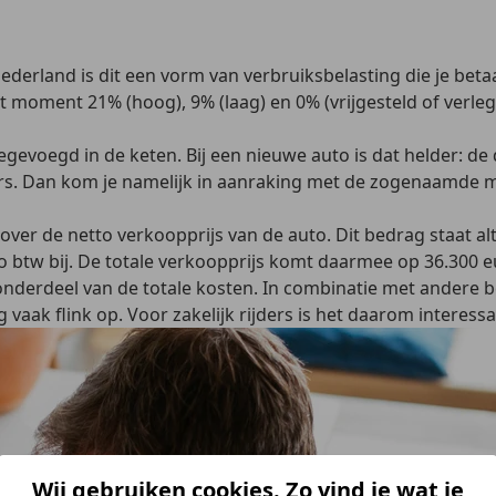
Nederland is dit een vorm van verbruiksbelasting die je beta
 dit moment
21% (hoog), 9% (laag) en 0% (vrijgesteld of verleg
egevoegd in de keten. Bij een nieuwe auto is dat helder: d
nders. Dan kom je namelijk in aanraking met de zogenaamde 
over de netto verkoopprijs
van de auto. Dit bedrag staat alt
o btw bij. De totale verkoopprijs komt daarmee op 36.300 e
nderdeel van de totale kosten. In combinatie met andere b
ag vaak flink op. Voor zakelijk rijders is het daarom intere
Wij gebruiken cookies. Zo vind je wat je