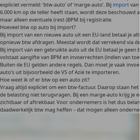
expliciet vermeld: ‘btw-auto’ of ‘marge-auto’.
Bij
import
van
6.000 km op de teller heeft staan, wordt deze beschouwd als
maar alleen eventuele (rest-)BPM bij registratie.
Hoeveel btw op auto bij import?
Bij import van een nieuwe auto uit een EU-land betaal je
al
opnieuw btw afdragen. Meestal wordt dat verrekend via de
Bij import van een gebruikte auto uit de EU betaal je
geen 
volstaat aangifte van BPM en invoerrechten (indien van toe
Buiten de EU gelden andere regels. Dan moet je vaak
invoe
auto’s uit bijvoorbeeld de VS of Azië te importeren.
Hoe weet ik of er btw op een auto zit?
Vraag altijd expliciet om een
btw-factuur
. Daarop staan het
de belasting niet terugvragen. Bij een marge-auto krijg je 
zichtbaar of aftrekbaar. Voor ondernemers is het dus belang
daadwerkelijk btw mag heffen – dat mogen alleen ondern