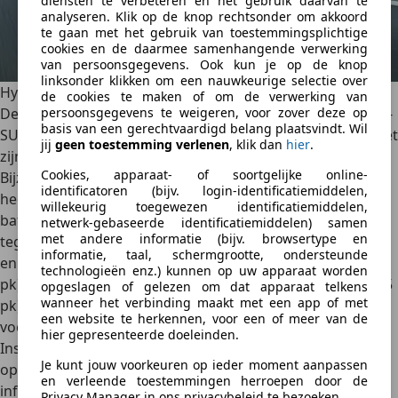
diensten te verbeteren en het gebruik daarvan te
analyseren. Klik op de knop rechtsonder om akkoord
te gaan met het gebruik van toestemmingsplichtige
cookies en de daarmee samenhangende verwerking
van persoonsgegevens. Ook kun je op de knop
linksonder klikken om een nauwkeurige selectie over
Hyundai Inster
de cookies te maken of om de verwerking van
De Hyundai Inster is een relatief
nieuwe speler in het mini-
persoonsgegevens te weigeren, voor zover deze op
basis van een gerechtvaardigd belang plaatsvindt. Wil
SUV segment
, maar weet zich al snel te onderscheiden met
jij
geen toestemming verlenen
, klik dan
hier
.
zijn innovatieve technologieën en toegankelijkheid.
Cookies, apparaat- of soortgelijke online-
Bijzonder is dat de Inster een
100% elektrische aandrijflijn
identificatoren (bijv. login-identificatiemiddelen,
heeft. De Hyundai beschikt standaard over een
42 kWh-
willekeurig toegewezen identificatiemiddelen,
batterijpakket
. Een
49 kWh-batterijpakket
(Long-Range) is
netwerk-gebaseerde identificatiemiddelen) samen
met andere informatie (bijv. browsertype en
tegen meerprijs verkrijgbaar. Beide versies hebben een
informatie, taal, schermgrootte, ondersteunde
enkele elektromotor met een vermogen van 71,1 kW (97
technologieën enz.) kunnen op uw apparaat worden
pk) in de versie met 42 kWh-batterijpakket en 84,5 kW (115
opgeslagen of gelezen om dat apparaat telkens
wanneer het verbinding maakt met een app of met
pk) in de versie met 49 kWh-batterijpakket. Het koppel is
een website te herkennen, voor een of meer van de
voor beide versies hetzelfde: 147 Nm. Binnenin biedt de
hier gepresenteerde doeleinden.
Inster een ruim en goed uitgerust interieur, met
slimme
Je kunt jouw voorkeuren op ieder moment aanpassen
opbergoplossingen
en een eenvoudig te bedienen
en verleende toestemmingen herroepen door de
infotainmentsysteem. Hij
oogt retro
maar is toch
Privacy Manager in ons privacybeleid te bezoeken.