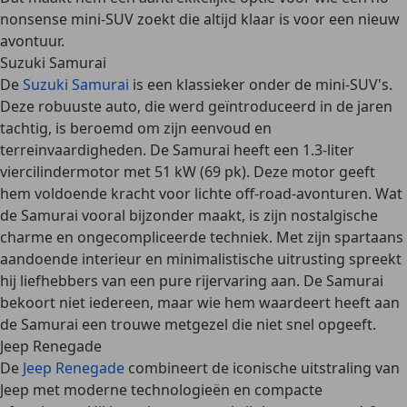
nonsense mini-SUV zoekt die altijd klaar is voor een nieuw
avontuur.
Suzuki Samurai
De
Suzuki Samurai
is een
klassieker onder de mini-SUV's
.
Deze robuuste auto, die werd geïntroduceerd in de jaren
tachtig, is beroemd om zijn
eenvoud
en
terreinvaardigheden
. De Samurai heeft een 1.3-liter
viercilindermotor met 51 kW (69 pk). Deze motor geeft
hem voldoende kracht voor
lichte off-road-avonturen
. Wat
de Samurai vooral bijzonder maakt, is zijn
nostalgische
charme
en
ongecompliceerde techniek
. Met zijn
spartaans
aandoende interieur
en
minimalistische uitrusting
spreekt
hij liefhebbers van een pure rijervaring aan. De Samurai
bekoort niet iedereen, maar wie hem waardeert heeft aan
de Samurai een trouwe metgezel die niet snel opgeeft.
Jeep Renegade
De
Jeep Renegade
combineert de
iconische uitstraling van
Jeep
met moderne technologieën en compacte