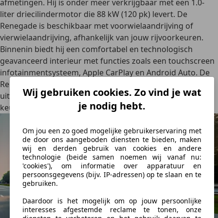
afmetingen. Hij is onder meer verkrijgbaar met een 1.0-
liter driecilindermotor die 88 kW (120 pk) levert. De
Renegade is beschikbaar met
voorwielaandrijving of
vierwielaandrijving
, afhankelijk van jouw rijvoorkeuren.
Binnenin biedt hij een comfortabel en technologisch
geavanceerd interieur met functies zoals een touchscreen
infotainmentsysteem, Apple CarPlay en Android Auto. De
Renegade spreekt een breed publiek aan door zijn
stoere
Wij gebruiken cookies. Zo vind je wat
uiterlijk
,
veelzijdigheid
en
rijcomfort
en is een uitstekende
je nodig hebt.
keuze voor wie een
moderne mini-SUV
zoekt.
Om jou een zo goed mogelijke gebruikerservaring met
de door ons aangeboden diensten te bieden, maken
wij en derden gebruik van cookies en andere
technologie (beide samen noemen wij vanaf nu:
'cookies'), om informatie over apparatuur en
persoonsgegevens (bijv. IP-adressen) op te slaan en te
gebruiken.
Daardoor is het mogelijk om op jouw persoonlijke
interesses afgestemde reclame te tonen, onze