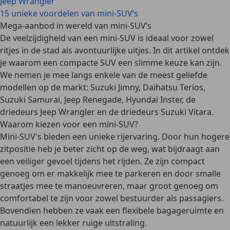
Jeep Wrangler
15 unieke voordelen van mini-SUV’s
Mega-aanbod in wereld van mini-SUV’s
De veelzijdigheid van een mini-SUV is ideaal voor zowel
ritjes in de stad als avontuurlijke uitjes. In dit artikel ontdek
je waarom een compacte SUV een slimme keuze kan zijn.
We nemen je mee langs enkele van de meest geliefde
modellen op de markt: Suzuki Jimny, Daihatsu Terios,
Suzuki Samurai, Jeep Renegade, Hyundai Inster, de
driedeurs Jeep Wrangler en de driedeurs Suzuki Vitara.
Waarom kiezen voor een mini-SUV?
Mini-SUV's bieden een
unieke rijervaring
. Door hun
hogere
zitpositie
heb je beter zicht op de weg, wat bijdraagt aan
een
veiliger gevoel tijdens het rijden
. Ze zijn compact
genoeg om er
makkelijk mee te parkeren
en door smalle
straatjes mee te manoeuvreren, maar groot genoeg om
comfortabel te zijn voor zowel bestuurder als passagiers.
Bovendien hebben ze vaak een
flexibele bagageruimte
en
natuurlijk een
lekker ruige uitstraling
.