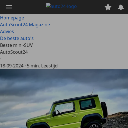
Ga
naar
hoofdinhoud
Homepage
AutoScout24 Magazine
Advies
De beste auto's
Beste mini-SUV
AutoScout24
·
18-09-2024
·
5 min. Leestijd