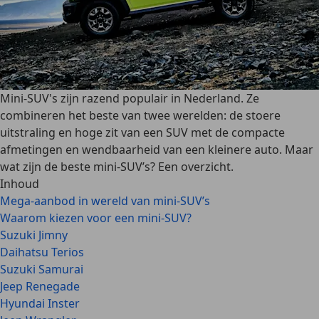
Mini-SUV's zijn razend populair in Nederland. Ze
combineren het beste van twee werelden: de stoere
uitstraling en hoge zit van een SUV met de compacte
afmetingen en wendbaarheid van een kleinere auto. Maar
wat zijn de beste mini-SUV’s? Een overzicht.
Inhoud
Mega-aanbod in wereld van mini-SUV’s
Waarom kiezen voor een mini-SUV?
Suzuki Jimny
Daihatsu Terios
Suzuki Samurai
Jeep Renegade
Hyundai Inster