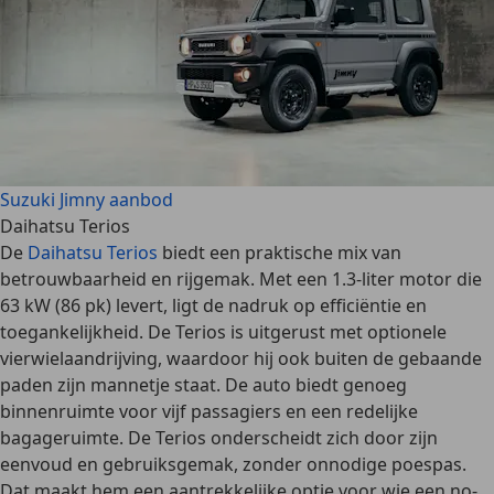
Suzuki Jimny aanbod
Daihatsu Terios
De
Daihatsu Terios
biedt een praktische mix van
betrouwbaarheid en rijgemak. Met een 1.3-liter motor die
63 kW (86 pk) levert, ligt de nadruk op efficiëntie en
toegankelijkheid. De Terios is uitgerust met optionele
vierwielaandrijving, waardoor hij ook buiten de gebaande
paden zijn mannetje staat. De auto biedt genoeg
binnenruimte voor vijf passagiers
en een redelijke
bagageruimte. De Terios onderscheidt zich door zijn
eenvoud en gebruiksgemak,
zonder onnodige poespas
.
Dat maakt hem een aantrekkelijke optie voor wie een no-