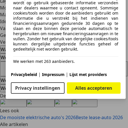
Lager brandstofverbruik in vergelijking met grote SUV's
wordt op gebruik gebaseerde informatie verzonden
Moderne technologieën en veiligheidssystemen
naar dealers waarmee u contact opneemt. Sommige
cookies/tools worden door de aanbieders gebruikt om
Makkelijk in onderhoud door compacte bouw
informatie die u verstrekt bij het indienen van
Ideaal voor smalle Nederlandse wegen
financieringsaanvragen gedurende 30 dagen op te
Vaak betaalbaar qua wegenbelasting en verzekering
slaan en deze binnen deze periode automatisch te
hergebruiken om nieuwe financieringsaanvragen in te
Geschikt voor zowel singles als kleine gezinnen
vullen. Zonder het gebruik van dergelijke cookies/tools
Veelgestelde vragen
kunnen dergelijke uitgebreide functies geheel of
gedeeltelijk niet worden gebruikt.
Wat is de beste mini-SUV voor dagelijks gebruik?
Welke mini-SUV heeft de beste terreinvaardigheden?
We werken met 263 aanbieders.
Zijn mini-SUV's geschikt voor lange afstanden en
vakanties?
|
|
Privacybeleid
Impressum
Lijst met providers
Welke mini-SUV is het meest betrouwbaar?
Privacy instellingen
Alles accepteren
Welke mini-SUV biedt de beste prijs-kwaliteitverhouding?
Deel artikel
Lees ook
De mooiste elektrische auto's 2026
Beste lease-auto 2026
Alle artikelen