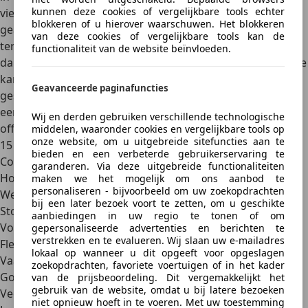
kunnen deze cookies of vergelijkbare tools echter
vierwielaandrijving
en zijn
robuuste constructie
en
blokkeren of u hierover waarschuwen. Het blokkeren
geavanceerde off-road-functies maken van hem een
ware
van deze cookies of vergelijkbare tools kan de
terreinmeester
. De Wrangler is uitgerust met
afneembare
functionaliteit van de website beïnvloeden.
dakpanelen en deuren
, wat bijdraagt aan zijn avontuurlijke
karakter. Hoewel hij vanwege zijn robuuste bouw minder
Geavanceerde paginafuncties
geschikt is voor dagelijks stadsverkeer, biedt de Wrangler
een ongeëvenaarde rijervaring voor liefhebbers van puur
Wij en derden gebruiken verschillende technologische
off-road-rijden.
middelen, waaronder cookies en vergelijkbare tools op
onze website, om u uitgebreide sitefuncties aan te
15 unieke voordelen van mini-SUV’s
bieden en een verbeterde gebruikerservaring te
Compact en makkelijk te parkeren
garanderen. Via deze uitgebreide functionaliteiten
Hogere zitpositie voor beter zicht op de weg
maken we het mogelijk om ons aanbod te
personaliseren - bijvoorbeeld om uw zoekopdrachten
Wendbaar in druk stadsverkeer
bij een later bezoek voort te zetten, om u geschikte
Stoere uitstraling
aanbiedingen in uw regio te tonen of om
Voldoende binnenruimte voor passagiers
gepersonaliseerde advertenties en berichten te
verstrekken en te evalueren. Wij slaan uw e-mailadres
Flexibele bagageruimte voor dagelijks gebruik
lokaal op wanneer u dit opgeeft voor opgeslagen
Vaak beschikbaar met vierwielaandrijving
zoekopdrachten, favoriete voertuigen of in het kader
Goede rijhoogte voor comfort en veiligheid
van de prijsbeoordeling. Dit vergemakkelijkt het
gebruik van de website, omdat u bij latere bezoeken
Veelzijdig voor zowel rijden in de stad als off-road
niet opnieuw hoeft in te voeren. Met uw toestemming