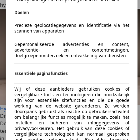
hypermodern.
Doelen
Precieze geolocatiegegevens en identificatie via het
scannen van apparaten
Gepersonaliseerde advertenties en content,
advertentie- en contentmetingen,
doelgroepenonderzoek en ontwikkeling van diensten
Essentiële paginafuncties
Wij of deze aanbieders gebruiken cookies of
vergelijkbare tools en technologieën die noodzakelijk
zijn voor essentiële sitefuncties en die de goede
werking van de website garanderen. Ze worden
Hyundai Inster aanbod
doorgaans gebruikt als reactie op gebruikersactiviteit
Driedeurs Jeep Wrangler
om belangrijke functies mogelijk te maken, zoals het
instellen en beheren van inloggegevens of
De driedeurs
Jeep Wrangler
is een
icoon onder de
privacyvoorkeuren. Het gebruik van deze cookies of
terreinwagens
en biedt een authentieke off-road-ervaring
vergelijkbare technologieën kan normaal gesproken
in een compact formaat. Hij is standaard voorzien van
niet worden uitgeschakeld. Bepaalde browsers