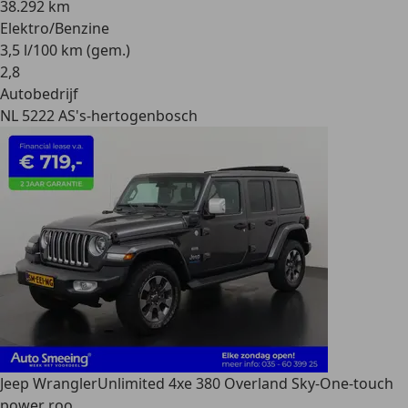
38.292 km
Elektro/Benzine
3,5 l/100 km (gem.)
2
,
8
Autobedrijf
NL 5222 AS
's-hertogenbosch
Jeep Wrangler
Unlimited 4xe 380 Overland Sky-One-touch
power roo