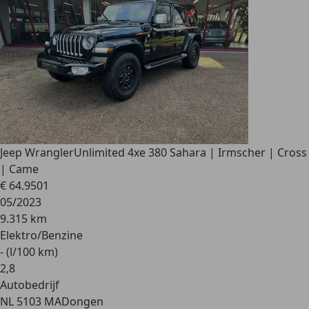
Jeep Wrangler
Unlimited 4xe 380 Sahara | Irmscher | Cross
| Came
€ 64.950
1
05/2023
9.315 km
Elektro/Benzine
- (l/100 km)
2
,
8
Autobedrijf
NL 5103 MA
Dongen