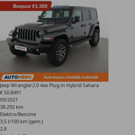
Jeep Wrangler
2.0 4xe Plug-in Hybrid Sahara
€ 50.849
1
09/2021
38.292 km
Elektro/Benzine
3,5 l/100 km (gem.)
2
,
8