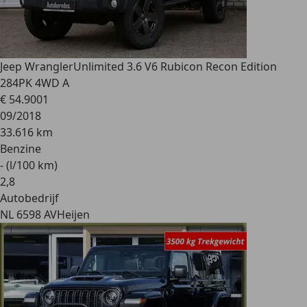
Jeep Wrangler
Unlimited 3.6 V6 Rubicon Recon Edition
284PK 4WD A
€ 54.900
1
09/2018
33.616 km
Benzine
- (l/100 km)
2
,
8
Autobedrijf
NL 6598 AV
Heijen