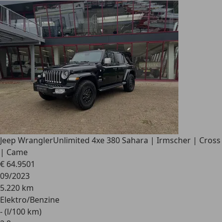
Jeep Wrangler
Unlimited 4xe 380 Sahara | Irmscher | Cross
| Came
€ 64.950
1
09/2023
5.220 km
Elektro/Benzine
- (l/100 km)