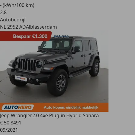
- (kWh/100 km)
2
,
8
Autobedrijf
NL 2952 AD
Alblasserdam
Jeep Wrangler
2.0 4xe Plug-in Hybrid Sahara
€ 50.849
1
09/2021