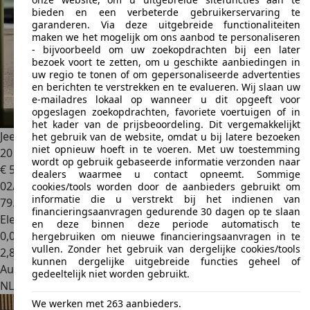
bieden en een verbeterde gebruikerservaring te
garanderen. Via deze uitgebreide functionaliteiten
maken we het mogelijk om ons aanbod te personaliseren
- bijvoorbeeld om uw zoekopdrachten bij een later
bezoek voort te zetten, om u geschikte aanbiedingen in
uw regio te tonen of om gepersonaliseerde advertenties
en berichten te verstrekken en te evalueren. Wij slaan uw
e-mailadres lokaal op wanneer u dit opgeeft voor
opgeslagen zoekopdrachten, favoriete voertuigen of in
het kader van de prijsbeoordeling. Dit vergemakkelijkt
Jeep Wrangler
4XE 4x4 Autom. SAHARA MY SKY TOP / LEER /
het gebruik van de website, omdat u bij latere bezoeken
niet opnieuw hoeft in te voeren. Met uw toestemming
20 All S
wordt op gebruik gebaseerde informatie verzonden naar
€ 55.900
dealers waarmee u contact opneemt. Sommige
02/2022
cookies/tools worden door de aanbieders gebruikt om
informatie die u verstrekt bij het indienen van
79.416 km
financieringsaanvragen gedurende 30 dagen op te slaan
Elektro/Benzine
en deze binnen deze periode automatisch te
0,0 l/100 km (gem.)
hergebruiken om nieuwe financieringsaanvragen in te
vullen. Zonder het gebruik van dergelijke cookies/tools
2
,
8
kunnen dergelijke uitgebreide functies geheel of
Autobedrijf
gedeeltelijk niet worden gebruikt.
NL 6101 XK
Echt
We werken met 263 aanbieders.