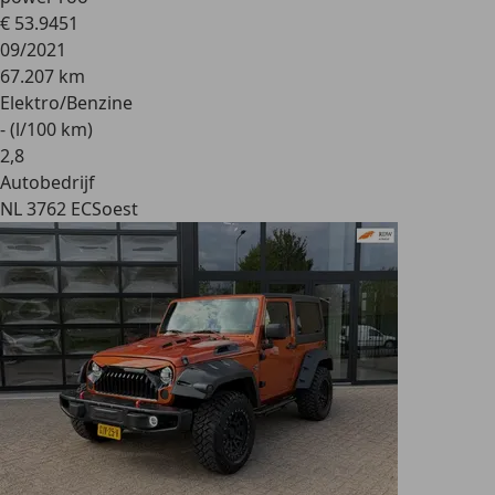
€ 53.945
1
09/2021
67.207 km
Elektro/Benzine
- (l/100 km)
2
,
8
Autobedrijf
NL 3762 EC
Soest