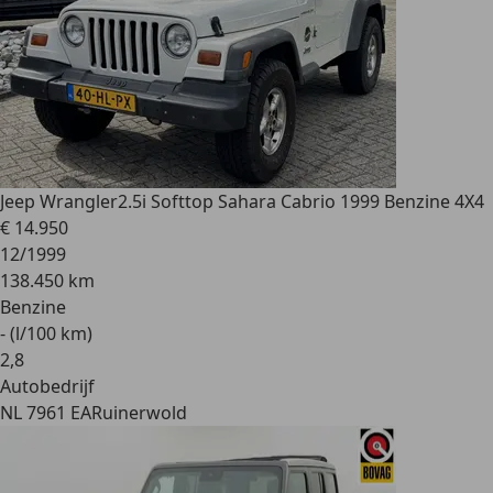
Jeep Wrangler
2.5i Softtop Sahara Cabrio 1999 Benzine 4X4
€ 14.950
12/1999
138.450 km
Benzine
- (l/100 km)
2
,
8
Autobedrijf
NL 7961 EA
Ruinerwold