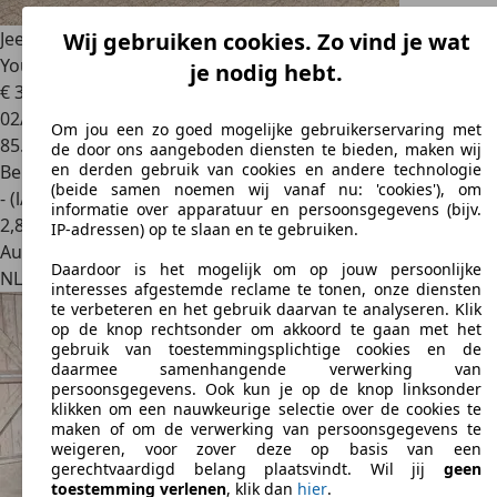
Jeep Wrangler
3.8 Rubicon, Youngtimer 3.8 Sport, Rubicon
Wij gebruiken cookies. Zo vind je wat
Youngti
je nodig hebt.
€ 32.950
02/2011
Om jou een zo goed mogelijke gebruikerservaring met
85.567 km
de door ons aangeboden diensten te bieden, maken wij
en derden gebruik van cookies en andere technologie
Benzine
(beide samen noemen wij vanaf nu: 'cookies'), om
- (l/100 km)
informatie over apparatuur en persoonsgegevens (bijv.
2
,
8
IP-adressen) op te slaan en te gebruiken.
Autobedrijf
Daardoor is het mogelijk om op jouw persoonlijke
NL 4191 CL
Geldermalsen
interesses afgestemde reclame te tonen, onze diensten
te verbeteren en het gebruik daarvan te analyseren. Klik
op de knop rechtsonder om akkoord te gaan met het
gebruik van toestemmingsplichtige cookies en de
daarmee samenhangende verwerking van
persoonsgegevens. Ook kun je op de knop linksonder
klikken om een nauwkeurige selectie over de cookies te
maken of om de verwerking van persoonsgegevens te
weigeren, voor zover deze op basis van een
gerechtvaardigd belang plaatsvindt. Wil jij
geen
toestemming verlenen
, klik dan
hier
.