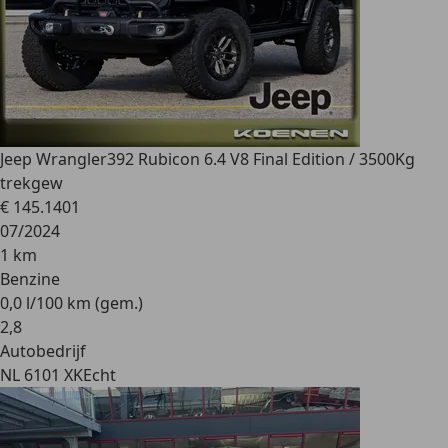
Jeep Wrangler
392 Rubicon 6.4 V8 Final Edition / 3500Kg
trekgew
€ 145.140
1
07/2024
1 km
Benzine
0,0 l/100 km (gem.)
2
,
8
Autobedrijf
NL 6101 XK
Echt