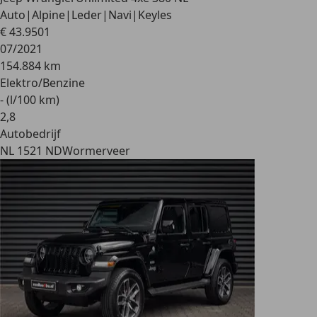
Auto|Alpine|Leder|Navi|Keyles
€ 43.950
1
07/2021
154.884 km
Elektro/Benzine
- (l/100 km)
2
,
8
Autobedrijf
NL 1521 ND
Wormerveer