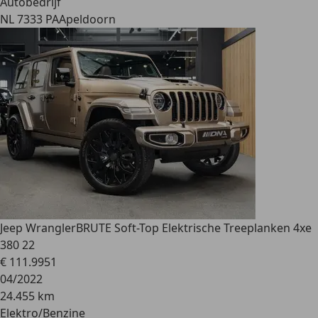
Autobedrijf
NL 7333 PA
Apeldoorn
Jeep Wrangler
BRUTE Soft-Top Elektrische Treeplanken 4xe
380 22
€ 111.995
1
04/2022
24.455 km
Elektro/Benzine