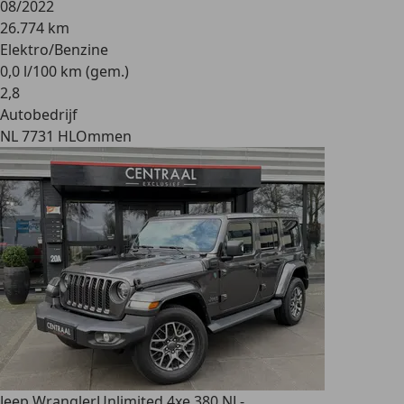
08/2022
26.774 km
Elektro/Benzine
0,0 l/100 km (gem.)
2
,
8
Autobedrijf
NL 7731 HL
Ommen
Jeep Wrangler
Unlimited 4xe 380 NL-