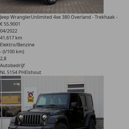
Jeep Wrangler
Unlimited 4xe 380 Overland - Trekhaak -
€ 55.900
1
04/2022
41.617 km
Elektro/Benzine
- (l/100 km)
2
,
8
Autobedrijf
NL 5154 PH
Elshout