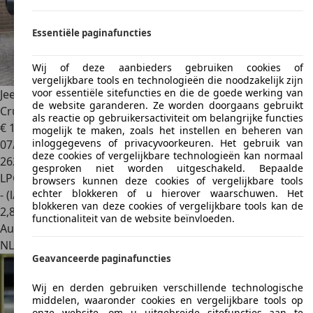
Essentiële paginafuncties
Wij of deze aanbieders gebruiken cookies of
vergelijkbare tools en technologieën die noodzakelijk zijn
voor essentiële sitefuncties en die de goede werking van
Jeep Wrangler
Unlimited 3.8 Sport, LPG G3 '08 Softtop Airco
de website garanderen. Ze worden doorgaans gebruikt
Crui
als reactie op gebruikersactiviteit om belangrijke functies
€ 19.949
mogelijk te maken, zoals het instellen en beheren van
inloggegevens of privacyvoorkeuren. Het gebruik van
07/2008
deze cookies of vergelijkbare technologieën kan normaal
262.802 km
gesproken niet worden uitgeschakeld. Bepaalde
LPG
browsers kunnen deze cookies of vergelijkbare tools
echter blokkeren of u hierover waarschuwen. Het
- (l/100 km)
blokkeren van deze cookies of vergelijkbare tools kan de
2
,
8
functionaliteit van de website beïnvloeden.
Autobedrijf
NL 7927 TC
Alteveer
Geavanceerde paginafuncties
Wij en derden gebruiken verschillende technologische
middelen, waaronder cookies en vergelijkbare tools op
onze website, om u uitgebreide sitefuncties aan te