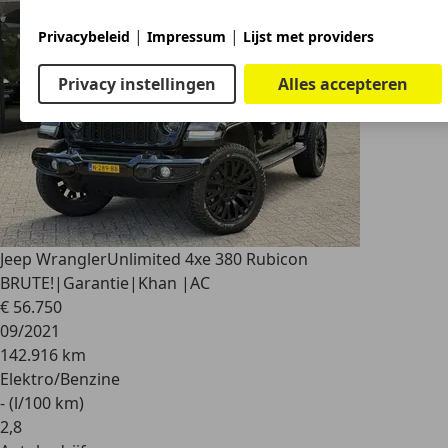
|
|
Privacybeleid
Impressum
Lijst met providers
Privacy instellingen
Alles accepteren
Jeep Wrangler
Unlimited 4xe 380 Rubicon
BRUTE!|Garantie|Khan |AC
€ 56.750
09/2021
142.916 km
Elektro/Benzine
- (l/100 km)
2
,
8