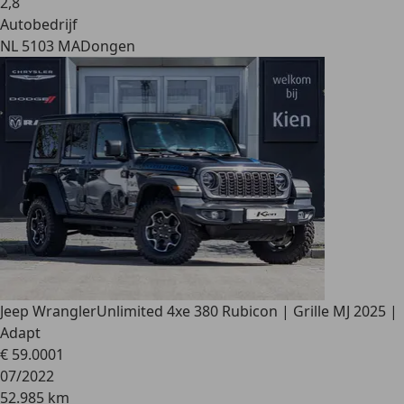
2
,
8
Autobedrijf
NL 5103 MA
Dongen
Jeep Wrangler
Unlimited 4xe 380 Rubicon | Grille MJ 2025 |
Adapt
€ 59.000
1
07/2022
52.985 km