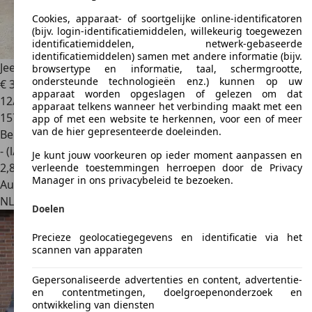
Cookies, apparaat- of soortgelijke online-identificatoren
(bijv. login-identificatiemiddelen, willekeurig toegewezen
identificatiemiddelen, netwerk-gebaseerde
identificatiemiddelen) samen met andere informatie (bijv.
Jeep Wrangler
BTW verrekenbaar Just Arrived
browsertype en informatie, taal, schermgrootte,
ondersteunde technologieën enz.) kunnen op uw
€ 32.900
1
apparaat worden opgeslagen of gelezen om dat
12/2012
apparaat telkens wanneer het verbinding maakt met een
157.906 km
app of met een website te herkennen, voor een of meer
van de hier gepresenteerde doeleinden.
Benzine
- (l/100 km)
Je kunt jouw voorkeuren op ieder moment aanpassen en
2
,
8
verleende toestemmingen herroepen door de Privacy
Manager in ons privacybeleid te bezoeken.
Autobedrijf
NL 1399 PM
Muiderberg
Doelen
Precieze geolocatiegegevens en identificatie via het
scannen van apparaten
Gepersonaliseerde advertenties en content, advertentie-
en contentmetingen, doelgroepenonderzoek en
ontwikkeling van diensten