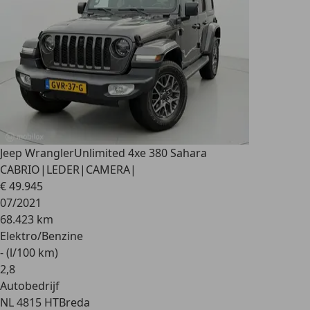
Jeep Wrangler
Unlimited 4xe 380 Sahara
CABRIO|LEDER|CAMERA|
€ 49.945
07/2021
68.423 km
Elektro/Benzine
- (l/100 km)
2
,
8
Autobedrijf
NL 4815 HT
Breda