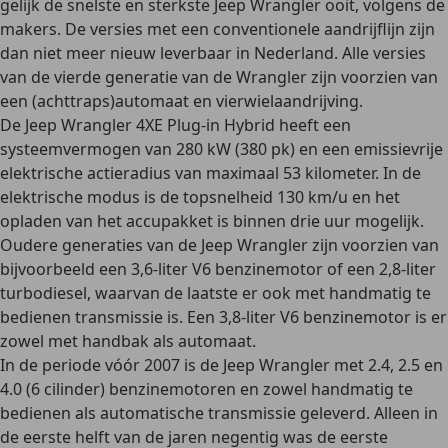
gelijk de snelste en
sterkste Jeep Wrangler
ooit, volgens de
makers. De versies met een conventionele aandrijflijn zijn
dan niet meer nieuw leverbaar in Nederland. Alle versies
van de
vierde generatie
van de Wrangler zijn voorzien van
een (achttraps)automaat en
vierwielaandrijving
.
De
Jeep Wrangler 4XE Plug-in Hybrid
heeft een
systeemvermogen van 280 kW (380 pk) en een emissievrije
elektrische actieradius van maximaal 53 kilometer. In de
elektrische modus is de topsnelheid 130 km/u en het
opladen van het accupakket is binnen drie uur mogelijk.
Oudere generaties
van de Jeep Wrangler zijn voorzien van
bijvoorbeeld een 3,6-liter V6 benzinemotor of een 2,8-liter
turbodiesel, waarvan de laatste er ook met handmatig te
bedienen transmissie is. Een 3,8-liter V6 benzinemotor is er
zowel met handbak als automaat.
In de periode
vóór 2007
is de Jeep Wrangler met 2.4, 2.5 en
4.0 (6 cilinder) benzinemotoren en zowel handmatig te
bedienen als automatische transmissie geleverd. Alleen in
de eerste helft van de jaren negentig was de eerste