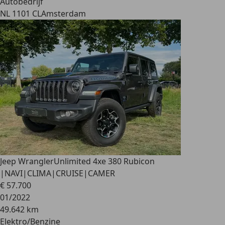
Autobedrijf
NL 1101 CL
Amsterdam
Jeep Wrangler
Unlimited 4xe 380 Rubicon
|NAVI|CLIMA|CRUISE|CAMER
€ 57.700
01/2022
49.642 km
Elektro/Benzine