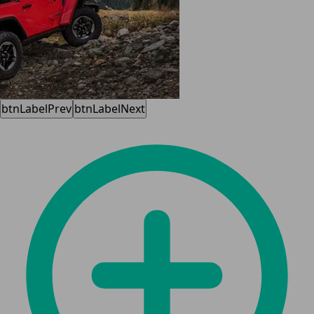
btnLabelPrev
btnLabelNext