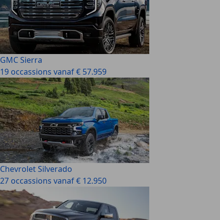
GMC Sierra
19 occassions vanaf € 57.959
Chevrolet Silverado
27 occassions vanaf € 12.950