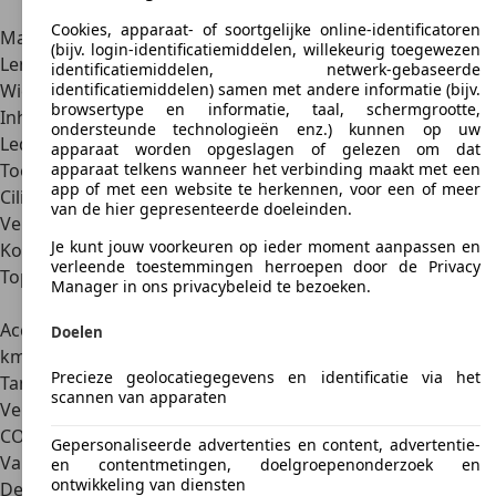
Jeep Gladiator (JT)
Cookies, apparaat- of soortgelijke online-identificatoren
Marktintroductie
2020
(bijv. login-identificatiemiddelen, willekeurig toegewezen
Lengte x breedte x hoogte
5,59 x 1,88 x 1,84 m
identificatiemiddelen, netwerk-gebaseerde
Wielbasis
3,49 m
identificatiemiddelen) samen met andere informatie (bijv.
browsertype en informatie, taal, schermgrootte,
Inhoud bagageruimte
n.v.t.
ondersteunde technologieën enz.) kunnen op uw
Ledig gewicht
2.109-2.360 kg
apparaat worden opgeslagen of gelezen om dat
Toelaatbaar totaalgewicht
n.b.
apparaat telkens wanneer het verbinding maakt met een
app of met een website te herkennen, voor een of meer
Cilinderinhoud
2.987 cm3
van de hier gepresenteerde doeleinden.
Vermogen
194 kW (264 pk)
Je kunt jouw voorkeuren op ieder moment aanpassen en
Koppel
600 Nm
verleende toestemmingen herroepen door de Privacy
Topsnelheid
160 km/u (elektronisch
Manager in ons privacybeleid te bezoeken.
begrensd)
Acceleratie van 0 tot 100
8,6 sec
Doelen
km/u
Precieze geolocatiegegevens en identificatie via het
Tankinhoud
71 l
scannen van apparaten
Verbruik
8,8 l/100 km
CO₂-uitstoot
n.b.
Gepersonaliseerde advertenties en content, advertentie-
Varianten
en contentmetingen, doelgroepenonderzoek en
ontwikkeling van diensten
De Jeep Gladiator is er in
twee varianten: Sport en