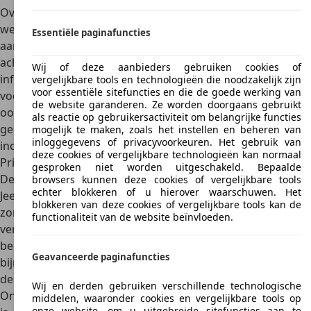
Overland
. De Sport is in feite de basisversie, maar heeft
wel een redelijk goede standaarduitrusting. Denk daarbij
Essentiële paginafuncties
aan keyless entry/go, parkeersensors en een
achteruitrijcamera, cruise control en een
Wij of deze aanbieders gebruiken cookies of
infotainmentscherm van 7 inch. Standaard is de auto
vergelijkbare tools en technologieën die noodzakelijk zijn
voor essentiële sitefuncties en die de goede werking van
voorzien van een softtop, maar
de Overland-versie is er
de website garanderen. Ze worden doorgaans gebruikt
ook met harde kap
. Die versie is voorzien van donker
als reactie op gebruikersactiviteit om belangrijke functies
gelakte 18-inch wielen, een infotainmentscherm van 8,4
mogelijk te maken, zoals het instellen en beheren van
inloggegevens of privacyvoorkeuren. Het gebruik van
inch, adaptieve cruise control en een noodremassistent.
deze cookies of vergelijkbare technologieën kan normaal
Prijzen
gesproken niet worden uitgeschakeld. Bepaalde
De Jeep Gladiator is alweer stilletjes
uit het gamma van
browsers kunnen deze cookies of vergelijkbare tools
echter blokkeren of u hierover waarschuwen. Het
Jeep verdwenen
– tsja, met uitsluitend een dieselmotor en
blokkeren van deze cookies of vergelijkbare tools kan de
zonder geëlektrificeerde versies worden de
functionaliteit van de website beïnvloeden.
verkoopkansen in Europa natuurlijk klein. De laatste
bekende vanafprijs voor een nieuwe Jeep Gladiator was
Geavanceerde paginafuncties
bijna 65.000 euro
voor de Sport en bijna 75.000 euro voor
de Overland-uitvoering.
Wij en derden gebruiken verschillende technologische
Ondanks dat de Jeep Gladiator eigenlijk een niche-model
middelen, waaronder cookies en vergelijkbare tools op
onze website, om u uitgebreide sitefuncties aan te