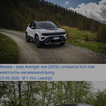
Review – Jeep Avenger 4xe (2025): compacte SUV met
elektrische vierwielaandrijving
23-05-2025
·
Ø 1 min. Leestijd