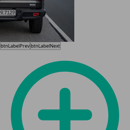
btnLabelPrev
btnLabelNext