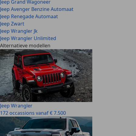
Jeep Grand Wagoneer
Jeep Avenger Benzine Automaat
Jeep Renegade Automaat
Jeep Zwart
Jeep Wrangler Jk
Jeep Wrangler Unlimited
Alternatieve modellen
Jeep Wrangler
172 occassions vanaf € 7.500