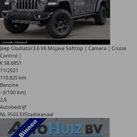
Jeep Gladiator
3.6 V6 Mojave Softtop | Camera | Cruise
Control |
€ 58.685
1
11/2021
110.825 km
Benzine
- (l/100 km)
2
,
8
Autobedrijf
NL 9503 EX
Stadskanaal