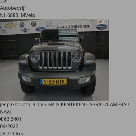
2
,
8
Autobedrijf
NL 6883 JM
Velp
Jeep Gladiator
3.0 V6 GRIJS KENTEKEN CABRIO /CAMERA /
NAVI
€ 63.640
1
09/2022
29.711 km