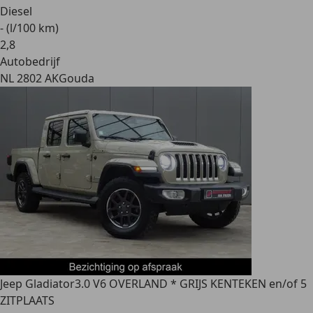
Diesel
- (l/100 km)
2
,
8
Autobedrijf
NL 2802 AK
Gouda
Jeep Gladiator
3.0 V6 OVERLAND * GRIJS KENTEKEN en/of 5
ZITPLAATS