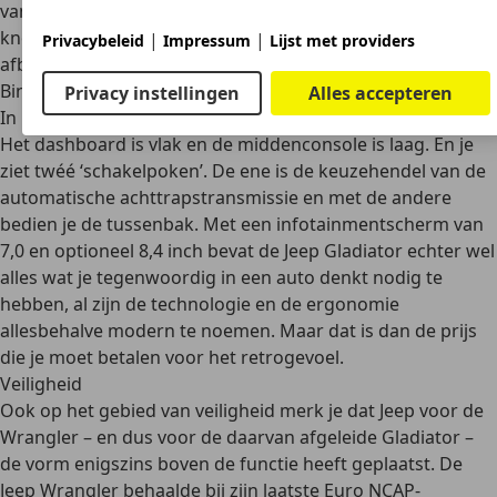
van dichtbij bekijkt, dan zie je dat Jeep de voorruit en de
knop van de transmissiehendel heeft voorzien van een
|
|
Privacybeleid
Impressum
Lijst met providers
afbeelding van de Willys Jeep
uit de Tweede Wereldoorlog.
Binnenkant
Privacy instellingen
Alles accepteren
In het interieur is de retrostijl ook nadrukkelijk aanwezig.
Het dashboard is vlak en de middenconsole is laag. En je
ziet
twéé ‘schakelpoken’
. De ene is de keuzehendel van de
automatische achttrapstransmissie en met de andere
bedien je de tussenbak. Met een
infotainmentscherm
van
7,0 en optioneel 8,4 inch bevat de Jeep Gladiator echter wel
alles wat je tegenwoordig in een auto denkt nodig te
hebben, al zijn de
technologie en de ergonomie
allesbehalve modern
te noemen. Maar dat is dan de prijs
die je moet betalen voor het retrogevoel.
Veiligheid
Ook op het gebied van veiligheid merk je dat Jeep voor de
Wrangler – en dus voor de daarvan afgeleide Gladiator –
de vorm enigszins boven de functie heeft geplaatst. De
Jeep Wrangler behaalde bij zijn laatste
Euro NCAP-