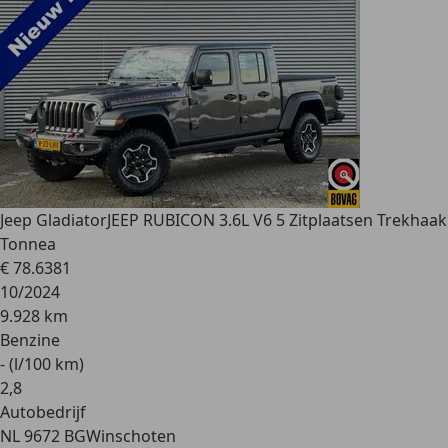
Jeep Gladiator
JEEP RUBICON 3.6L V6 5 Zitplaatsen Trekhaak
Tonnea
€ 78.638
1
10/2024
9.928 km
Benzine
- (l/100 km)
2
,
8
Autobedrijf
NL 9672 BG
Winschoten