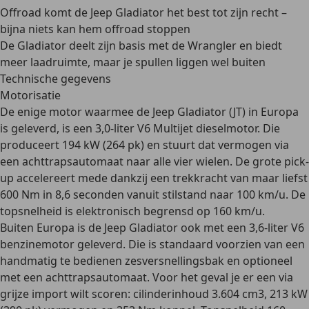
Offroad komt de Jeep Gladiator het best tot zijn recht –
bijna niets kan hem offroad stoppen
De Gladiator deelt zijn basis met de Wrangler en biedt
meer laadruimte, maar je spullen liggen wel buiten
Technische gegevens
Motorisatie
De enige motor waarmee de Jeep Gladiator (JT) in Europa
is geleverd, is een
3,0-liter V6 Multijet dieselmotor
. Die
produceert 194 kW (264 pk) en stuurt dat vermogen via
een
achttrapsautomaat
naar alle vier wielen. De grote pick-
up accelereert mede dankzij een trekkracht van maar liefst
600 Nm in 8,6 seconden vanuit stilstand naar 100 km/u. De
topsnelheid is elektronisch begrensd op 160 km/u.
Buiten Europa is de Jeep Gladiator ook met een 3,6-liter V6
benzinemotor geleverd.
Die is standaard voorzien van een
handmatig te bedienen zesversnellingsbak en optioneel
met een achttrapsautomaat. Voor het geval je er een via
grijze import wilt scoren: cilinderinhoud 3.604 cm3, 213 kW