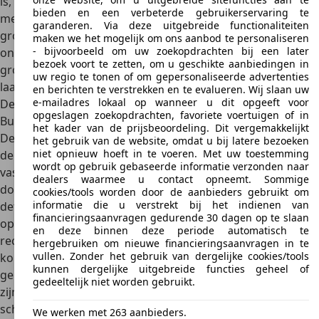
is, wordt hij toch wel als occasion aangeboden – en
bieden en een verbeterde gebruikerservaring te
meestal met héél weinig kilometers. Het aanbod is niet
garanderen. Via deze uitgebreide functionaliteiten
groot, maar hij is op
AutoScout24.nl
beslist niet
maken we het mogelijk om ons aanbod te personaliseren
- bijvoorbeeld om uw zoekopdrachten bij een later
onvindbaar, zogezegd. Prijzen
voor occasions liggen
bezoek voort te zetten, om u geschikte aanbiedingen in
grofweg tussen de 57.000 en 77.000 euro
– maar voor dat
uw regio te tonen of om gepersonaliseerde advertenties
laatste bedrag heb je een zo goed als nieuwe.
en berichten te verstrekken en te evalueren. Wij slaan uw
e-mailadres lokaal op wanneer u dit opgeeft voor
Design
opgeslagen zoekopdrachten, favoriete voertuigen of in
Buitenkant
het kader van de prijsbeoordeling. Dit vergemakkelijkt
De Gladiator (JT) is een echte Jeep. Voor het model waarop
het gebruik van de website, omdat u bij latere bezoeken
niet opnieuw hoeft in te voeren. Met uw toestemming
de pick-up is gebaseerd, de
Wrangler
, houdt de fabrikant
wordt op gebruik gebaseerde informatie verzonden naar
vast aan de
kenmerkende retrostijl
en trekt die lijn ook
dealers waarmee u contact opneemt. Sommige
door naar de Gladiator. De Gladiator doet ook met allerlei
cookies/tools worden door de aanbieders gebruikt om
informatie die u verstrekt bij het indienen van
details die doen denken aan de Jeeps van weleer. Het
financieringsaanvragen gedurende 30 dagen op te slaan
opvallendste kenmerk van Jeep is natuurlijk de typerende,
en deze binnen deze periode automatisch te
rechtopstaande grille met zeven sleuven
en de ronde
hergebruiken om nieuwe financieringsaanvragen in te
vullen. Zonder het gebruik van dergelijke cookies/tools
koplampen die direct naast de grille in het front zijn
kunnen dergelijke uitgebreide functies geheel of
geplaatst. Maar ook de úítstekende wielkasten – eigenlijk
gedeeltelijk niet worden gebruikt.
zijn het slechts spatborden – en de steile, vlakke voorruit
schreeuwen bijna ‘Dit is een echte Jeep!’ Als je de Gladiator
We werken met 263 aanbieders.