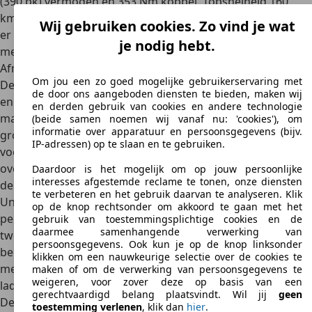
(390 pk) vermogen en 353 Nm koppel. Topsnelheid 160
km/u en 0-100 km/u in 7,5 seconden. De Jeep Gladiator is
Wij gebruiken cookies. Zo vind je wat
er – anders dan de Wrangler waarop hij gebaseerd is – niet
je nodig hebt.
met een plug-in hybride-aandrijflijn.
Afmetingen
Om jou een zo goed mogelijke gebruikerservaring met
De Jeep Gladiator deelt het grootste deel van zijn onderstel
de door ons aangeboden diensten te bieden, maken wij
en carrosserie met de vijfdeurs Jeep Wrangler Unlimited,
en derden gebruik van cookies en andere technologie
maar is nóg een beetje langer. De Gladiator is dus een heel
(beide samen noemen wij vanaf nu: 'cookies'), om
informatie over apparatuur en persoonsgegevens (bijv.
grote offroad pick-up,
ruim vijfenhalve meter lang
, maar
IP-adressen) op te slaan en te gebruiken.
voor wat betreft hoogte en breedte komt hij vrijwel
overeen met de Jeep Wrangler. Doordat de carrosserie van
Daardoor is het mogelijk om op jouw persoonlijke
interesses afgestemde reclame te tonen, onze diensten
de Gladiator bijna hetzelfde is als die van de Wrangler
te verbeteren en het gebruik daarvan te analyseren. Klik
Unlimited, biedt de Gladiator voldoende
ruimte om vijf
op de knop rechtsonder om akkoord te gaan met het
personen
in redelijk comfort mee te nemen. Achter de
gebruik van toestemmingsplichtige cookies en de
daarmee samenhangende verwerking van
tweede zitrij houdt de cabine van de Gladiator op en
persoonsgegevens. Ook kun je op de knop linksonder
beland je in een
open laadbak van 1,5 meter lang en 1,32
klikken om een nauwkeurige selectie over de cookies te
meter breed
. Daarin kun je tot 725 kilogram aan gewicht
maken of om de verwerking van persoonsgegevens te
weigeren, voor zover deze op basis van een
laden.
gerechtvaardigd belang plaatsvindt. Wil jij
geen
De belangrijkste specificaties op een rij
toestemming verlenen
, klik dan
hier
.