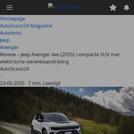
Ga
naar
hoofdinhoud
Homepage
AutoScout24 Magazine
Autotests
Jeep
Avenger
Review – Jeep Avenger 4xe (2025): compacte SUV met
elektrische vierwielaandrijving
AutoScout24
·
23-05-2025
·
7 min. Leestijd