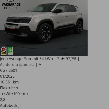
Jeep Avenger
Summit 54 kWh | SoH 97,7% |
Achteruitrijcamera | A
€ 27.250
1
01/2025
10.561 km
Elektrisch
- (kWh/100 km)
2
,
8
Autobedrijf