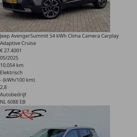
Jeep Avenger
Summit 54 kWh Clima Camera Carplay
Adaptive Cruise
€ 27.400
1
05/2025
10.054 km
Elektrisch
- (kWh/100 km)
2
,
8
Autobedrijf
NL 6088 EB