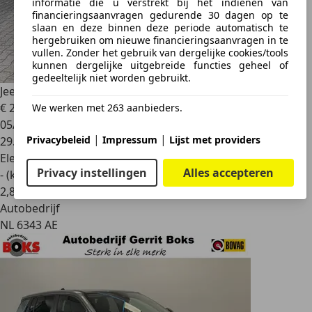
informatie die u verstrekt bij het indienen van
financieringsaanvragen gedurende 30 dagen op te
slaan en deze binnen deze periode automatisch te
hergebruiken om nieuwe financieringsaanvragen in te
vullen. Zonder het gebruik van dergelijke cookies/tools
kunnen dergelijke uitgebreide functies geheel of
gedeeltelijk niet worden gebruikt.
Jeep Avenger
54 kWh 156pk Automaat Summit
€ 24.835
We werken met 263 aanbieders.
05/2023
|
|
Privacybeleid
Impressum
Lijst met providers
29.505 km
Elektrisch
Privacy instellingen
Alles accepteren
- (kWh/100 km)
2
,
8
Autobedrijf
NL 6343 AE