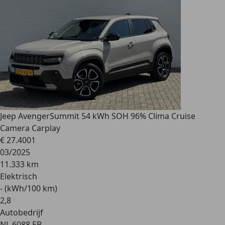
Jeep Avenger
Summit 54 kWh SOH 96% Clima Cruise
Camera Carplay
€ 27.400
1
03/2025
11.333 km
Elektrisch
- (kWh/100 km)
2
,
8
Autobedrijf
NL 6088 EB