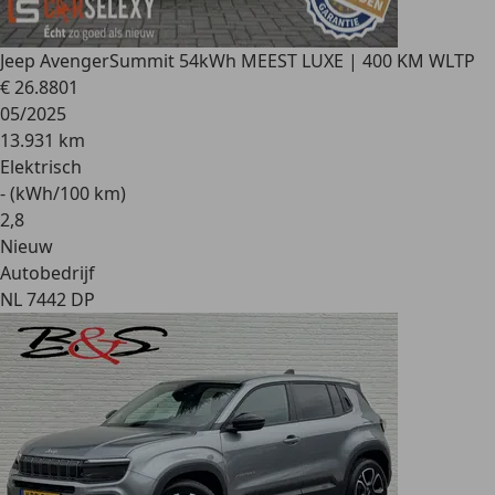
Jeep Avenger
Summit 54kWh MEEST LUXE | 400 KM WLTP
€ 26.880
1
05/2025
13.931 km
Elektrisch
- (kWh/100 km)
2
,
8
Nieuw
Autobedrijf
NL 7442 DP