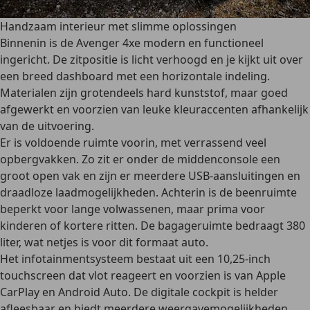
Handzaam interieur met slimme oplossingen
Binnenin is de Avenger 4xe modern en functioneel
ingericht. De zitpositie is licht verhoogd en je kijkt uit over
een breed dashboard met een horizontale indeling.
Materialen zijn grotendeels hard kunststof, maar goed
afgewerkt en voorzien van leuke kleuraccenten afhankelijk
van de uitvoering.
Er is voldoende ruimte voorin, met verrassend veel
opbergvakken. Zo zit er onder de middenconsole een
groot open vak en zijn er meerdere USB-aansluitingen en
draadloze laadmogelijkheden. Achterin is de beenruimte
beperkt voor lange volwassenen, maar prima voor
kinderen of kortere ritten. De bagageruimte bedraagt 380
liter, wat netjes is voor dit formaat auto.
Het infotainmentsysteem bestaat uit een 10,25-inch
touchscreen dat vlot reageert en voorzien is van Apple
CarPlay en Android Auto. De digitale cockpit is helder
afleesbaar en biedt meerdere weergavemogelijkheden.