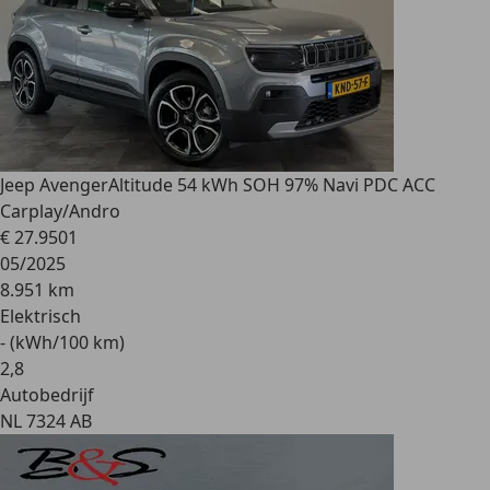
Jeep Avenger
Altitude 54 kWh SOH 97% Navi PDC ACC
Carplay/Andro
€ 27.950
1
05/2025
8.951 km
Elektrisch
- (kWh/100 km)
2
,
8
Autobedrijf
NL 7324 AB