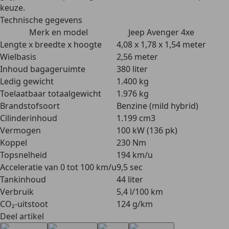
keuze.
Technische gegevens
Merk en model
Jeep Avenger 4xe
Lengte x breedte x hoogte
4,08 x 1,78 x 1,54 meter
Wielbasis
2,56 meter
Inhoud bagageruimte
380 liter
Ledig gewicht
1.400 kg
Toelaatbaar totaalgewicht
1.976 kg
Brandstofsoort
Benzine (mild hybrid)
Cilinderinhoud
1.199 cm3
Vermogen
100 kW (136 pk)
Koppel
230 Nm
Topsnelheid
194 km/u
Acceleratie van 0 tot 100 km/u
9,5 sec
Tankinhoud
44 liter
Verbruik
5,4 l/100 km
CO₂-uitstoot
124 g/km
Deel artikel