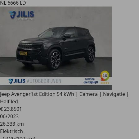
NL 6666 LD
Jeep Avenger
1st Edition 54 kWh | Camera | Navigatie |
Half led
€ 23.850
1
06/2023
26.333 km
Elektrisch
- (kWh/100 km)