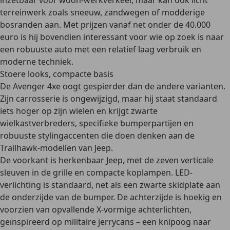
inzetbaar voor woon-werkverkeer, maar kan ook licht
terreinwerk zoals sneeuw, zandwegen of modderige
bosranden aan. Met prijzen vanaf net onder de 40.000
euro is hij bovendien interessant voor wie op zoek is naar
een robuuste auto met een relatief laag verbruik en
moderne techniek.
Stoere looks, compacte basis
De Avenger 4xe oogt gespierder dan de andere varianten.
Zijn carrosserie is ongewijzigd, maar hij staat standaard
iets hoger op zijn wielen en krijgt zwarte
wielkastverbreders, specifieke bumperpartijen en
robuuste stylingaccenten die doen denken aan de
Trailhawk-modellen van Jeep.
De voorkant is herkenbaar Jeep, met de zeven verticale
sleuven in de grille en compacte koplampen. LED-
verlichting is standaard, net als een zwarte skidplate aan
de onderzijde van de bumper. De achterzijde is hoekig en
voorzien van opvallende X-vormige achterlichten,
geïnspireerd op militaire jerrycans – een knipoog naar