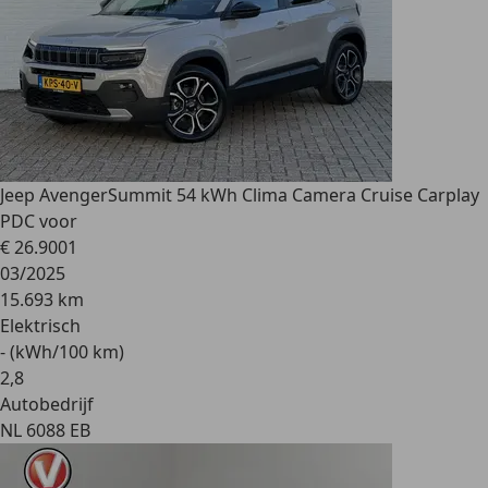
Jeep Avenger
Summit 54 kWh Clima Camera Cruise Carplay
PDC voor
€ 26.900
1
03/2025
15.693 km
Elektrisch
- (kWh/100 km)
2
,
8
Autobedrijf
NL 6088 EB