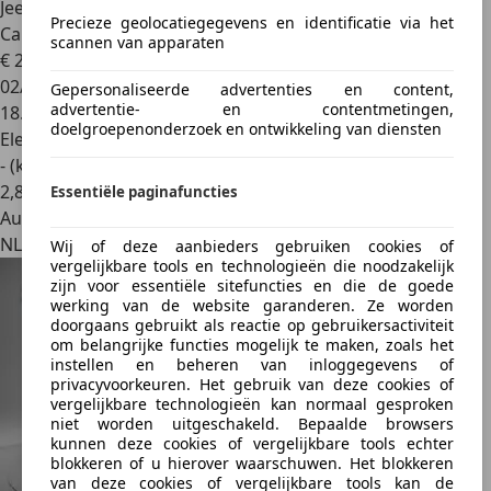
Jeep Avenger
Summit 54 kWh SOH 96% Clima Camera
Precieze geolocatiegegevens en identificatie via het
Carplay Adaptiv
scannen van apparaten
€ 26.700
1
02/2025
Gepersonaliseerde advertenties en content,
advertentie- en contentmetingen,
18.219 km
doelgroepenonderzoek en ontwikkeling van diensten
Elektrisch
- (kWh/100 km)
2
,
8
Essentiële paginafuncties
Autobedrijf
NL 6088 EB
Wij of deze aanbieders gebruiken cookies of
vergelijkbare tools en technologieën die noodzakelijk
zijn voor essentiële sitefuncties en die de goede
werking van de website garanderen. Ze worden
doorgaans gebruikt als reactie op gebruikersactiviteit
om belangrijke functies mogelijk te maken, zoals het
instellen en beheren van inloggegevens of
privacyvoorkeuren. Het gebruik van deze cookies of
vergelijkbare technologieën kan normaal gesproken
niet worden uitgeschakeld. Bepaalde browsers
kunnen deze cookies of vergelijkbare tools echter
blokkeren of u hierover waarschuwen. Het blokkeren
van deze cookies of vergelijkbare tools kan de