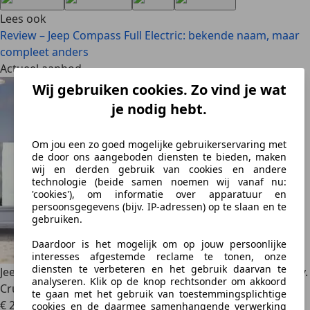
Lees ook
Review – Jeep Compass Full Electric: bekende naam, maar
compleet anders
Actueel aanbod
Wij gebruiken cookies. Zo vind je wat
je nodig hebt.
Om jou een zo goed mogelijke gebruikerservaring met
de door ons aangeboden diensten te bieden, maken
wij en derden gebruik van cookies en andere
technologie (beide samen noemen wij vanaf nu:
'cookies'), om informatie over apparatuur en
persoonsgegevens (bijv. IP-adressen) op te slaan en te
gebruiken.
Daardoor is het mogelijk om op jouw persoonlijke
interesses afgestemde reclame te tonen, onze
diensten te verbeteren en het gebruik daarvan te
Jeep Avenger
Summit 54 kWh | Camera | Carplay | Adaptiv.
analyseren. Klik op de knop rechtsonder om akkoord
Cruise
te gaan met het gebruik van toestemmingsplichtige
€ 26.800
1
cookies en de daarmee samenhangende verwerking