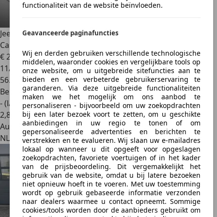
functionaliteit van de website beïnvloeden.
Jeep Avenger
1.2 Altitude - Digitaal Cockpit, Carplay,
Geavanceerde paginafuncties
Camera,
Wij en derden gebruiken verschillende technologische
€ 20.845
1
middelen, waaronder cookies en vergelijkbare tools op
11/2023
onze website, om u uitgebreide sitefuncties aan te
bieden en een verbeterde gebruikerservaring te
56.415 km
garanderen. Via deze uitgebreide functionaliteiten
Benzine
maken we het mogelijk om ons aanbod te
- (l/100 km)
personaliseren - bijvoorbeeld om uw zoekopdrachten
bij een later bezoek voort te zetten, om u geschikte
2
,
8
aanbiedingen in uw regio te tonen of om
Autobedrijf
gepersonaliseerde advertenties en berichten te
NL 7711 AL
verstrekken en te evalueren. Wij slaan uw e-mailadres
lokaal op wanneer u dit opgeeft voor opgeslagen
zoekopdrachten, favoriete voertuigen of in het kader
van de prijsbeoordeling. Dit vergemakkelijkt het
gebruik van de website, omdat u bij latere bezoeken
niet opnieuw hoeft in te voeren. Met uw toestemming
wordt op gebruik gebaseerde informatie verzonden
naar dealers waarmee u contact opneemt. Sommige
cookies/tools worden door de aanbieders gebruikt om