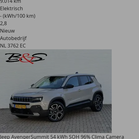
9.014 km
Elektrisch
- (kWh/100 km)
2
,
8
Nieuw
Autobedrijf
NL 3762 EC
Jeep Avenger
Summit 54 kWh SOH 96% Clima Camera