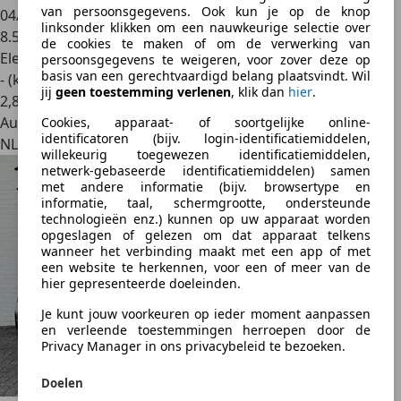
van persoonsgegevens. Ook kun je op de knop
04/2025
linksonder klikken om een nauwkeurige selectie over
8.537 km
de cookies te maken of om de verwerking van
Elektrisch
persoonsgegevens te weigeren, voor zover deze op
basis van een gerechtvaardigd belang plaatsvindt. Wil
- (kWh/100 km)
jij
geen toestemming verlenen
, klik dan
hier
.
2
,
8
Autobedrijf
Cookies, apparaat- of soortgelijke online-
identificatoren (bijv. login-identificatiemiddelen,
NL 8356 VS
willekeurig toegewezen identificatiemiddelen,
netwerk-gebaseerde identificatiemiddelen) samen
met andere informatie (bijv. browsertype en
informatie, taal, schermgrootte, ondersteunde
technologieën enz.) kunnen op uw apparaat worden
opgeslagen of gelezen om dat apparaat telkens
wanneer het verbinding maakt met een app of met
een website te herkennen, voor een of meer van de
hier gepresenteerde doeleinden.
Je kunt jouw voorkeuren op ieder moment aanpassen
en verleende toestemmingen herroepen door de
Privacy Manager in ons privacybeleid te bezoeken.
Doelen