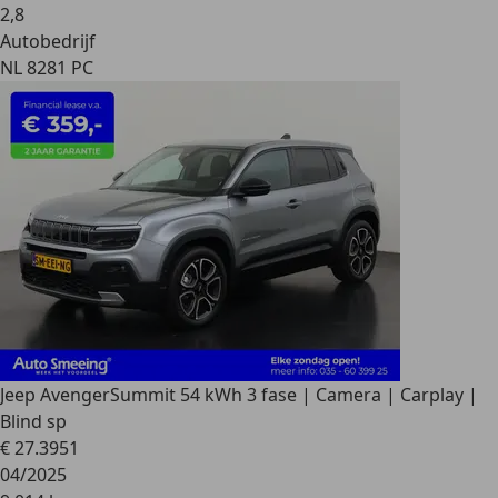
2
,
8
Autobedrijf
NL 8281 PC
Jeep Avenger
Summit 54 kWh 3 fase | Camera | Carplay |
Blind sp
€ 27.395
1
04/2025