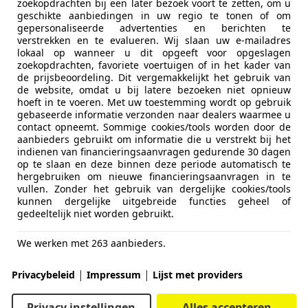
zoekopdrachten bij een later bezoek voort te zetten, om u
geschikte aanbiedingen in uw regio te tonen of om
gepersonaliseerde advertenties en berichten te
verstrekken en te evalueren. Wij slaan uw e-mailadres
lokaal op wanneer u dit opgeeft voor opgeslagen
zoekopdrachten, favoriete voertuigen of in het kader van
de prijsbeoordeling. Dit vergemakkelijkt het gebruik van
de website, omdat u bij latere bezoeken niet opnieuw
hoeft in te voeren. Met uw toestemming wordt op gebruik
gebaseerde informatie verzonden naar dealers waarmee u
contact opneemt. Sommige cookies/tools worden door de
aanbieders gebruikt om informatie die u verstrekt bij het
indienen van financieringsaanvragen gedurende 30 dagen
op te slaan en deze binnen deze periode automatisch te
hergebruiken om nieuwe financieringsaanvragen in te
vullen. Zonder het gebruik van dergelijke cookies/tools
kunnen dergelijke uitgebreide functies geheel of
gedeeltelijk niet worden gebruikt.
We werken met 263 aanbieders.
|
|
Privacybeleid
Impressum
Lijst met providers
Privacy instellingen
Alles accepteren