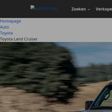
Ga
naar
Zoeken
Verkop
hoofdinhoud
Homepage
Auto
Toyota
Toyota Land Cruiser