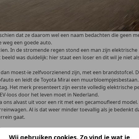
isschien dat ze daarom wel een naam bedachten die geen me
e weg een goede auto.
zien. In de stromende regen stond een man zijn elektrische 
eeld was duidelijk: hier staat een loser en dit wil je niet a
r dan moest-ie zelfvoorzienend zijn, met een brandstofcel
auto en leidt de Toyota Mirai een muurbloempjesbestaan. Te
tag. Het merk presenteert zijn eerste volledig elektrische 
 EV-loos door het leven moet in Nederland.
ons alvast uit voor een rit met een gecamoufleerd model. D
inwagen. Al is dat weer minder toevallig als je bedenkt dat
rrein gaat.
pbergvak voor de laadkabel voorin de auto, heeft de Toyota 
Wij gebruiken cookies. Zo vind je wat je