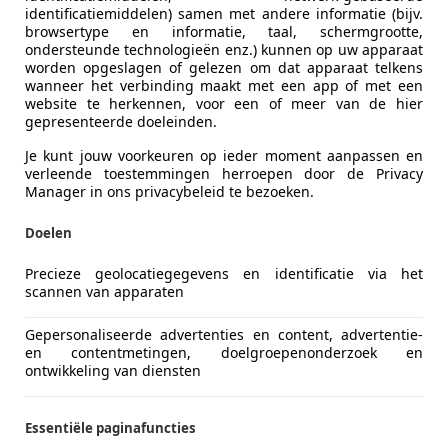
rgwegen best veel plezier aan deze Toyota beleven. Dat moe
identificatiemiddelen) samen met andere informatie (bijv.
mmer dat de besturing wel erg licht is en dat one pedal drivi
browsertype en informatie, taal, schermgrootte,
ondersteunde technologieën enz.) kunnen op uw apparaat
worden opgeslagen of gelezen om dat apparaat telkens
wanneer het verbinding maakt met een app of met een
g niveau. Vaak dringen vibraties door tot je vingertoppen,
website te herkennen, voor een of meer van de hier
gepresenteerde doeleinden.
ft als het terrein onherbergzaam wordt. De auto heeft ee
ijden en zorgt computertechniek ervoor dat het vermogen m
Je kunt jouw voorkeuren op ieder moment aanpassen en
verleende toestemmingen herroepen door de Privacy
Manager in ons privacybeleid te bezoeken.
ga Bart Smakman probeerde bij Subaru het trekgewicht van d
 een teleurstelling voor caravantrekkers. 750 luizige kilo's
Doelen
Precieze geolocatiegegevens en identificatie via het
scannen van apparaten
einwagen is, al is de actieradius van 410 kilometer niet me
kening houden met een indirecte en lichte besturing en mat
Gepersonaliseerde advertenties en content, advertentie-
taan.
en contentmetingen, doelgroepenonderzoek en
ontwikkeling van diensten
Essentiële paginafuncties