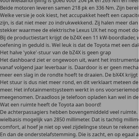
voorwielaandrijving is goed voor 204 pk en 265 Nm en heeft
Beide motoren leveren samen 218 pk en 336 Nm. Zijn bereik l
Welke versie je ook kiest, het accupakket heeft een capac
zijn, is dat niet meer zo indrukwekkend. Zij halen meer da
stekker waarmee de elektrische Lexus UX het nog moet do
Bij de productiestart krijgt de bZ4X een 11 kW-boordlader
oefening in geduld is. Wel leuk is dat de Toyota met een 
Het halve 'yoke'-stuur van de bZ4X is geen grap
Het dashboard ziet er ongewoon uit, want het instrumentar
vanaf volgend jaar leverbaar is. Daardoor is er geen mecha
meer een slag in de rondte hoeft te draaien. De bX4X krijgt
Het stuur is dus niet meer rond, en dit verklaart meteen de
meer. Het infotainmentsysteem werkt in ons voorseriemode
meegenomen. Draadloos je telefoon opladen kan wel in de 
Wat een ruimte heeft de Toyota aan boord!
De achterpassagiers hebben bovengemiddeld veel ruimte. 
wielbasis mogelijk van 2850 millimeter. Dat is tachtig milli
comfort, al hoef je niet op veel zijdelingse steun te rekenen
En dan de onderstelafstemming. Die is zacht, en op egaal