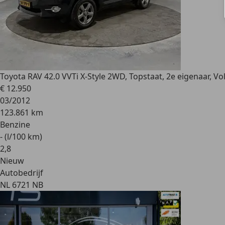
Toyota RAV 4
2.0 VVTi X-Style 2WD, Topstaat, 2e eigenaar, Vol
€ 12.950
03/2012
123.861 km
Benzine
- (l/100 km)
2
,
8
Nieuw
Autobedrijf
NL 6721 NB