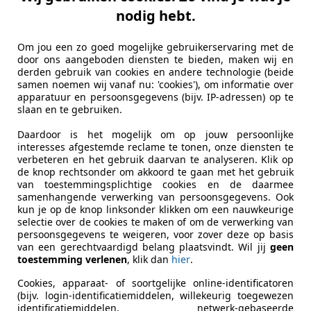
 een actieradius van 450 kilometer. Wij rijden met de 4WD-
nodig hebt.
igt op 410 kilometer. Toyota bZ4X test - Hoe goed is de ele
iteit van 71,4 kWh en kan worden opgeladen met maximaal 1
Om jou een zo goed mogelijke gebruikerservaring met de
n 200 kW. Daar staat tegenover dat de bZ4X een moderne CCS
door ons aangeboden diensten te bieden, maken wij en
en.
derden gebruik van cookies en andere technologie (beide
, waardoor driefasenladen mogelijk wordt. Ons voorseriemo
samen noemen wij vanaf nu: 'cookies'), om informatie over
apparatuur en persoonsgegevens (bijv. IP-adressen) op te
dak vol zonnepanelen kan worden uitgerust, waardoor je str
slaan en te gebruiken.
ium steekt net als bij Peugeot boven het stuur uit. De bZ4
Daardoor is het mogelijk om op jouw persoonlijke
interesses afgestemde reclame te tonen, onze diensten te
nische verbinding meer tussen stuur en wielen. Manoeuvrere
verbeteren en het gebruik daarvan te analyseren. Klik op
 in 2023 een zogenaamd Yoke-stuurtje - net als de Tesla Mod
de knop rechtsonder om akkoord te gaan met het gebruik
 positie van het instrumentarium. Dat zit nu nog deels acht
van toestemmingsplichtige cookies en de daarmee
samenhangende verwerking van persoonsgegevens. Ook
l nog niet zo goed. Zo kunnen we nog niet zien of in de 
kun je op de knop linksonder klikken om een nauwkeurige
productieversie.
selectie over de cookies te maken of om de verwerking van
persoonsgegevens te weigeren, voor zover deze op basis
van een gerechtvaardigd belang plaatsvindt. Wil jij
geen
Het samen met Subaru ontwikkelde eTMGA-platform is uite
toestemming verlenen
, klik dan
hier
.
meter meer dan de ook al niet krappe Skoda Enyaq iV. Maar ni
.
Cookies, apparaat- of soortgelijke online-identificatoren
(bijv. login-identificatiemiddelen, willekeurig toegewezen
 asfalt worden oneffenheden mooi gladgestreken zonder dat
identificatiemiddelen, netwerk-gebaseerde