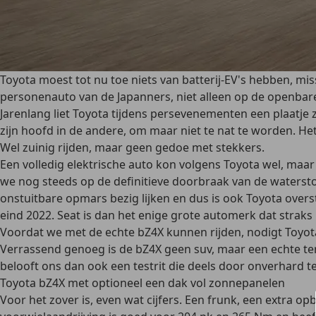
Toyota moest tot nu toe niets van batterij-EV's hebben, m
personenauto van de Japanners, niet alleen op de openbar
Jarenlang liet Toyota tijdens persevenementen een plaatje 
zijn hoofd in de andere, om maar niet te nat te worden. Het b
Wel zuinig rijden, maar geen gedoe met stekkers.
Een volledig elektrische auto kon volgens Toyota wel, maa
we nog steeds op de definitieve doorbraak van de waterstof
onstuitbare opmars bezig lijken en dus is ook Toyota overs
eind 2022. Seat is dan het enige grote automerk dat straks
Voordat we met de echte bZ4X kunnen rijden, nodigt Toyota 
Verrassend genoeg is de bZ4X geen suv, maar een echte terre
belooft ons dan ook een testrit die deels door onverhard te
Toyota bZ4X met optioneel een dak vol zonnepanelen
Voor het zover is, even wat cijfers. Een frunk, een extra o