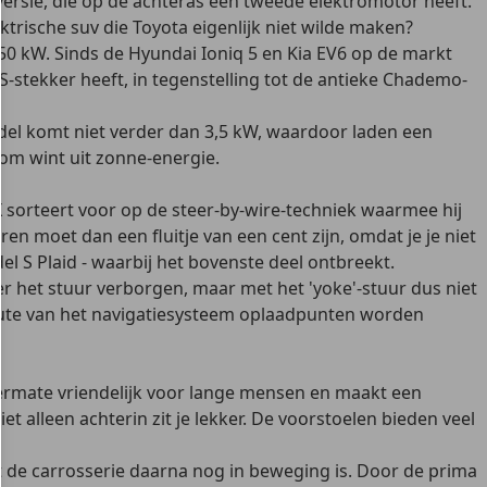
versie, die op de achteras een tweede elektromotor heeft.
ktrische suv die Toyota eigenlijk niet wilde maken?
50 kW. Sinds de Hyundai Ioniq 5 en Kia EV6 op de markt
-stekker heeft, in tegenstelling tot de antieke Chademo-
del komt niet verder dan 3,5 kW, waardoor laden een
oom wint uit zonne-energie.
X sorteert voor op de steer-by-wire-techniek waarmee hij
n moet dan een fluitje van een cent zijn, omdat je je niet
el S Plaid - waarbij het bovenste deel ontbreekt.
er het stuur verborgen, maar met het 'yoke'-stuur dus niet
route van het navigatiesysteem oplaadpunten worden
rmate vriendelijk voor lange mensen en maakt een
et alleen achterin zit je lekker. De voorstoelen bieden veel
 de carrosserie daarna nog in beweging is. Door de prima