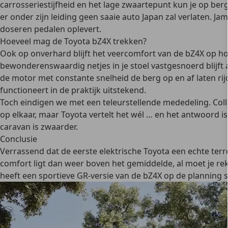
carrosseriestijfheid en het lage zwaartepunt kun je op be
er onder zijn leiding geen saaie auto Japan zal verlaten. Ja
doseren pedalen oplevert.
Hoeveel mag de Toyota bZ4X trekken?
Ook op onverhard blijft het veercomfort van de bZ4X op hoo
bewonderenswaardig netjes in je stoel vastgesnoerd blij
de motor met constante snelheid de berg op en af laten r
functioneert in de praktijk uitstekend.
Toch eindigen we met een teleurstellende mededeling. Colle
op elkaar, maar Toyota vertelt het wél … en het antwoord is
caravan is zwaarder.
Conclusie
Verrassend dat de eerste elektrische Toyota een echte terr
comfort ligt dan weer boven het gemiddelde, al moet je re
heeft een sportieve GR-versie van de bZ4X op de planning s