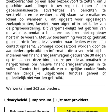
zoekopdrachten bij een later bezoek voort te zetten, om u
geschikte aanbiedingen in uw regio te tonen of om
gepersonaliseerde advertenties en berichten te
verstrekken en te evalueren. Wij slaan uw e-mailadres
lokaal op wanneer u dit opgeeft voor opgeslagen
zoekopdrachten, favoriete voertuigen of in het kader van
de prijsbeoordeling. Dit vergemakkelijkt het gebruik van
de website, omdat u bij latere bezoeken niet opnieuw
hoeft in te voeren. Met uw toestemming wordt op gebruik
gebaseerde informatie verzonden naar dealers waarmee u
contact opneemt. Sommige cookies/tools worden door de
aanbieders gebruikt om informatie die u verstrekt bij het
indienen van financieringsaanvragen gedurende 30 dagen
op te slaan en deze binnen deze periode automatisch te
hergebruiken om nieuwe financieringsaanvragen in te
vullen. Zonder het gebruik van dergelijke cookies/tools
verbeterd
Review – Toyota Hilux: onverwoestbaar, nu ook ele
kunnen dergelijke uitgebreide functies geheel of
gedeeltelijk niet worden gebruikt.
We werken met 263 aanbieders.
|
|
Privacybeleid
Impressum
Lijst met providers
Privacy instellingen
Alles accepteren