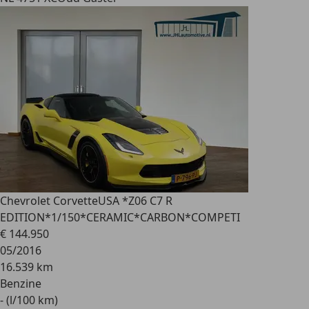
Chevrolet Corvette
USA *Z06 C7 R
EDITION*1/150*CERAMIC*CARBON*COMPETI
€ 144.950
05/2016
16.539 km
Benzine
- (l/100 km)