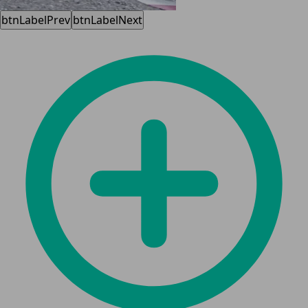
btnLabelPrev
btnLabelNext