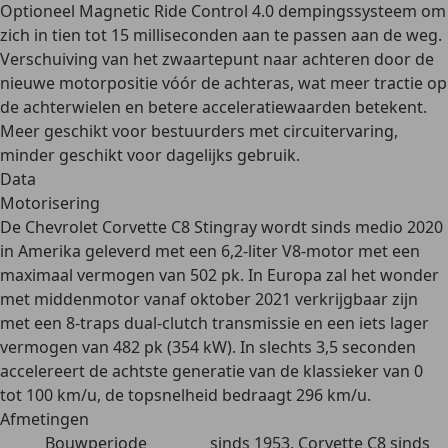
Optioneel Magnetic Ride Control 4.0 dempingssysteem om
zich in tien tot 15 milliseconden aan te passen aan de weg.
Verschuiving van het zwaartepunt naar achteren door de
nieuwe motorpositie vóór de achteras, wat meer tractie op
de achterwielen en betere acceleratiewaarden betekent.
Meer geschikt voor bestuurders met circuitervaring,
minder geschikt voor dagelijks gebruik.
Data
Motorisering
De Chevrolet Corvette C8 Stingray wordt sinds medio 2020
in Amerika geleverd met een
6,2-liter V8-motor
met een
maximaal vermogen van 502 pk. In Europa zal het wonder
met middenmotor vanaf oktober 2021 verkrijgbaar zijn
met een 8-traps dual-clutch transmissie en een iets lager
vermogen van 482 pk (354 kW). In slechts 3,5 seconden
accelereert de achtste generatie van de klassieker van 0
tot 100 km/u, de topsnelheid bedraagt 296 km/u.
Afmetingen
Bouwperiode
sinds 1953, Corvette C8 sinds