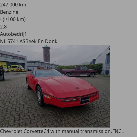
247.000 km
Benzine
- (l/100 km)
2
,
8
Autobedrijf
NL 5741 AS
Beek En Donk
Chevrolet Corvette
C4 with manual transmission. INCL