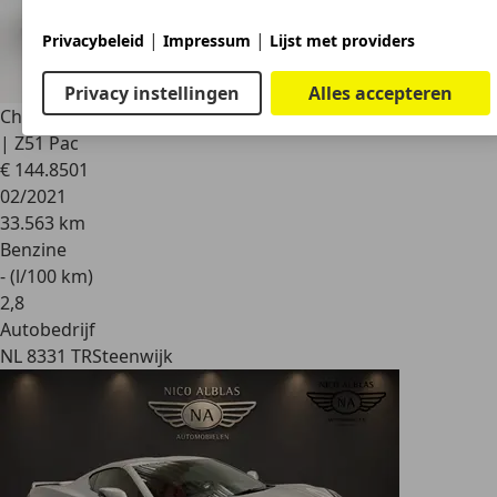
|
|
Privacybeleid
Impressum
Lijst met providers
Privacy instellingen
Alles accepteren
Chevrolet Corvette
C8 Stingray Convertible 6.2L V8 | 495 PK
| Z51 Pac
€ 144.850
1
02/2021
33.563 km
Benzine
- (l/100 km)
2
,
8
Autobedrijf
NL 8331 TR
Steenwijk