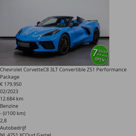
Chevrolet Corvette
C8 3LT Convertible Z51 Performance
Package
€ 179.950
02/2023
12.684 km
Benzine
- (l/100 km)
2
,
8
Autobedrijf
NL 4751 XC
Oud Gastel