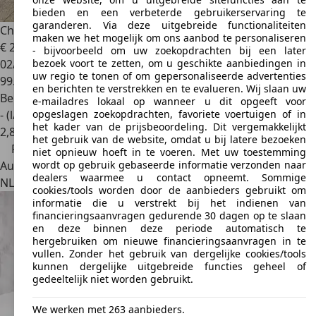
bieden en een verbeterde gebruikerservaring te
garanderen. Via deze uitgebreide functionaliteiten
Chevrolet Corvette
stingray
maken we het mogelijk om ons aanbod te personaliseren
€ 27.950
€ 29.950,-
- bijvoorbeeld om uw zoekopdrachten bij een later
bezoek voort te zetten, om u geschikte aanbiedingen in
02/1976
uw regio te tonen of om gepersonaliseerde advertenties
99.786 km
en berichten te verstrekken en te evalueren. Wij slaan uw
Benzine
e-mailadres lokaal op wanneer u dit opgeeft voor
opgeslagen zoekopdrachten, favoriete voertuigen of in
- (l/100 km)
het kader van de prijsbeoordeling. Dit vergemakkelijkt
2
,
8
het gebruik van de website, omdat u bij latere bezoeken
Prijsdaling
niet opnieuw hoeft in te voeren. Met uw toestemming
wordt op gebruik gebaseerde informatie verzonden naar
Autobedrijf
dealers waarmee u contact opneemt. Sommige
NL 3812 RR
Amersfoort
cookies/tools worden door de aanbieders gebruikt om
informatie die u verstrekt bij het indienen van
financieringsaanvragen gedurende 30 dagen op te slaan
en deze binnen deze periode automatisch te
hergebruiken om nieuwe financieringsaanvragen in te
vullen. Zonder het gebruik van dergelijke cookies/tools
kunnen dergelijke uitgebreide functies geheel of
gedeeltelijk niet worden gebruikt.
We werken met 263 aanbieders.