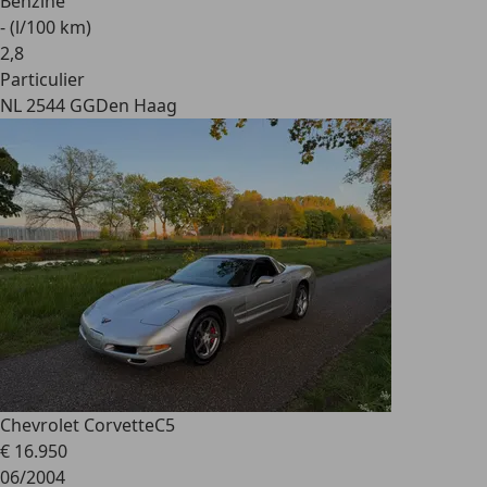
Benzine
- (l/100 km)
2
,
8
Particulier
NL 2544 GG
Den Haag
Chevrolet Corvette
C5
€ 16.950
06/2004