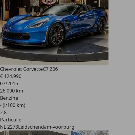
Chevrolet Corvette
C7 Z06
€ 124.990
07/2016
26.000 km
Benzine
- (l/100 km)
2
,
8
Particulier
NL 2273
Leidschendam-voorburg