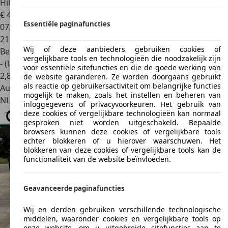
Hilborn / N
€ 41.950
Essentiële paginafuncties
07/1955
21.815 km
Wij of deze aanbieders gebruiken cookies of
Benzine
vergelijkbare tools en technologieën die noodzakelijk zijn
- (l/100 km)
voor essentiële sitefuncties en die de goede werking van
2
,
8
de website garanderen. Ze worden doorgaans gebruikt
als reactie op gebruikersactiviteit om belangrijke functies
Autobedrijf
mogelijk te maken, zoals het instellen en beheren van
NL 5741 TT
Beek En Donk
inloggegevens of privacyvoorkeuren. Het gebruik van
deze cookies of vergelijkbare technologieën kan normaal
gesproken niet worden uitgeschakeld. Bepaalde
browsers kunnen deze cookies of vergelijkbare tools
echter blokkeren of u hierover waarschuwen. Het
blokkeren van deze cookies of vergelijkbare tools kan de
functionaliteit van de website beïnvloeden.
Geavanceerde paginafuncties
Wij en derden gebruiken verschillende technologische
middelen, waaronder cookies en vergelijkbare tools op
onze website, om u uitgebreide sitefuncties aan te