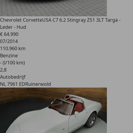
Chevrolet Corvette
USA C7 6.2 Stingray Z51 3LT Targa -
Leder - Hud
€ 64.990
07/2014
110.960 km
Benzine
- (l/100 km)
2
,
8
Autobedrijf
NL 7961 ED
Ruinerwold