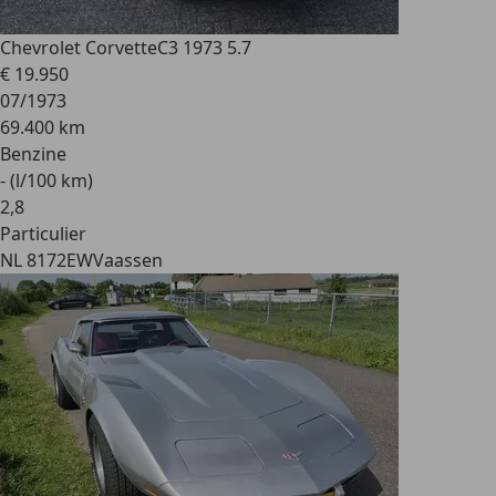
Chevrolet Corvette
C3 1973 5.7
€ 19.950
07/1973
69.400 km
Benzine
- (l/100 km)
2
,
8
Particulier
NL 8172EW
Vaassen