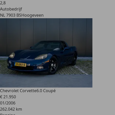
2
,
8
Autobedrijf
NL 7903 BS
Hoogeveen
Chevrolet Corvette
6.0 Coupé
€ 21.950
01/2006
262.042 km