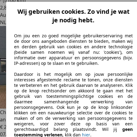
- (l/100 km)
2
,
8
Wij gebruiken cookies. Zo vind je wat
Autobedrijf
je nodig hebt.
NL 5341 TC
Oss
Om jou een zo goed mogelijke gebruikerservaring met
de door ons aangeboden diensten te bieden, maken wij
en derden gebruik van cookies en andere technologie
(beide samen noemen wij vanaf nu: 'cookies'), om
informatie over apparatuur en persoonsgegevens (bijv.
IP-adressen) op te slaan en te gebruiken.
Daardoor is het mogelijk om op jouw persoonlijke
interesses afgestemde reclame te tonen, onze diensten
te verbeteren en het gebruik daarvan te analyseren. Klik
op de knop rechtsonder om akkoord te gaan met het
gebruik van toestemmingsplichtige cookies en de
daarmee samenhangende verwerking van
persoonsgegevens. Ook kun je op de knop linksonder
Chevrolet Corvette
Corvette 5.7 Convertible 50th
klikken om een nauwkeurige selectie over de cookies te
maken of om de verwerking van persoonsgegevens te
anniversary
weigeren, voor zover deze op basis van een
€ 25.950
gerechtvaardigd belang plaatsvindt. Wil jij
geen
07/2003
toestemming verlenen
, klik dan
hier
.