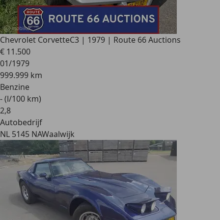
Chevrolet Corvette
C3 | 1979 | Route 66 Auctions
€ 11.500
01/1979
999.999 km
Benzine
- (l/100 km)
2
,
8
Autobedrijf
NL 5145 NA
Waalwijk