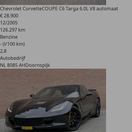
Chevrolet Corvette
COUPE C6 Targa 6.0L V8 automaat
€ 28.900
12/2005
126.297 km
Benzine
- (l/100 km)
2
,
8
Autobedrijf
NL 8085 AH
Doornspijk