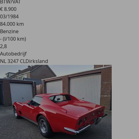
BTW/VAT
€ 8.900
03/1984
84.000 km
Benzine
- (l/100 km)
2
,
8
Autobedrijf
NL 3247 CL
Dirksland