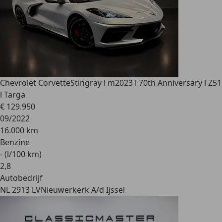
Chevrolet Corvette
Stingray l m2023 l 70th Anniversary l Z51
l Targa
€ 129.950
09/2022
16.000 km
Benzine
- (l/100 km)
2
,
8
Autobedrijf
NL 2913 LV
Nieuwerkerk A/d Ijssel