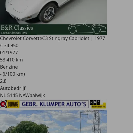
Chevrolet Corvette
C3 Stingray Cabriolet | 1977
€ 34.950
01/1977
53.410 km
Benzine
- (l/100 km)
2
,
8
Autobedrijf
NL 5145 NA
Waalwijk