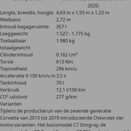
2020.
Lengte, breedte, hoogte
4,63 m x 1,93 m x 1,23 m
Wielbasis
2,72 m
Inhoud bagageruimte
357 l
Leeggewicht
1.527 - 1.775 kg
Toelaatbaar
1.980 kg
totaalgewicht
Cilinderinhoud
6.162 cm³
Torsie
613 Nm
Topsnelheid
296 km/u
Acceleratie 0-100 km/u in
3,5 s
Tankinhoud
70 l
Verbruik
12,1 l/100 km
CO²-uitstoot
277 g/km
Varianten
Tijdens de productierun van de zevende generatie
Corvette van 2013 tot 2019 introduceerde Chevrolet
vier
motorvarianten
. Het basismodel C7 Stingray, de