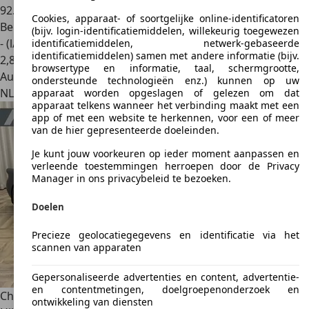
92.583 km
Cookies, apparaat- of soortgelijke online-identificatoren
Benzine
(bijv. login-identificatiemiddelen, willekeurig toegewezen
- (l/100 km)
identificatiemiddelen, netwerk-gebaseerde
identificatiemiddelen) samen met andere informatie (bijv.
2
,
8
browsertype en informatie, taal, schermgrootte,
Autobedrijf
ondersteunde technologieën enz.) kunnen op uw
NL 8801 PB
Franeker
apparaat worden opgeslagen of gelezen om dat
apparaat telkens wanneer het verbinding maakt met een
app of met een website te herkennen, voor een of meer
van de hier gepresenteerde doeleinden.
Je kunt jouw voorkeuren op ieder moment aanpassen en
verleende toestemmingen herroepen door de Privacy
Manager in ons privacybeleid te bezoeken.
Doelen
Precieze geolocatiegegevens en identificatie via het
scannen van apparaten
Gepersonaliseerde advertenties en content, advertentie-
en contentmetingen, doelgroepenonderzoek en
Chevrolet Corvette
C1 RESTOMOD / 524Ci (7,5L) / Wilwood /
ontwikkeling van diensten