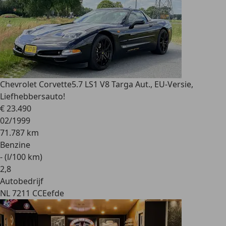
Chevrolet Corvette
5.7 LS1 V8 Targa Aut., EU-Versie,
Liefhebbersauto!
€ 23.490
02/1999
71.787 km
Benzine
- (l/100 km)
2
,
8
Autobedrijf
NL 7211 CC
Eefde