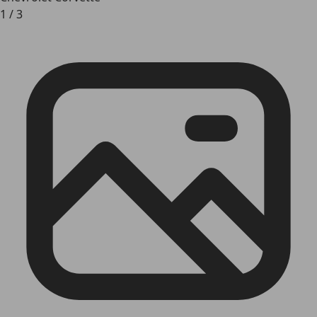
1
/
3