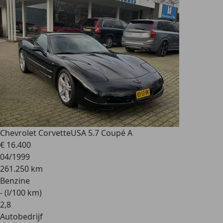
Chevrolet Corvette
USA 5.7 Coupé A
€ 16.400
04/1999
261.250 km
Benzine
- (l/100 km)
2
,
8
Autobedrijf