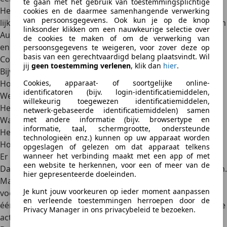
te gaan met het gebruik van toestemmingsplichtige
Het kan ook zo zijn dat een leasemaatschappij goedkoper
cookies en de daarmee samenhangende verwerking
van persoonsgegevens. Ook kun je op de knop
lijkt
, maar dat eigenlijk niet is. Je vergelijkt bijvoorbeeld een
linksonder klikken om een nauwkeurige selectie over
Audi A1 die bij de ene maatschappij 344€ per maand kost
de cookies te maken of om de verwerking van
en bij de ander 370€.
persoonsgegevens te weigeren, voor zover deze op
basis van een gerechtvaardigd belang plaatsvindt. Wil
Controleer dan of alle voorwaarden hetzelfde zijn.
jij
geen toestemming verlenen
, klik dan
hier
.
Bijvoorbeeld:
Hoe hoog is het eigen risico bij schade?
Cookies, apparaat- of soortgelijke online-
identificatoren (bijv. login-identificatiemiddelen,
Welke schadeverzekering is er afgesloten?
willekeurig toegewezen identificatiemiddelen,
Heb je recht op vervangend vervoer bij pech?
netwerk-gebaseerde identificatiemiddelen) samen
Wat zijn de voorwaarden bij annulering van het contract?
met andere informatie (bijv. browsertype en
informatie, taal, schermgrootte, ondersteunde
Heeft de maatschappij een keurmerk?
technologieën enz.) kunnen op uw apparaat worden
Hoe kan ik de goedkoopste leaseauto vinden?
opgeslagen of gelezen om dat apparaat telkens
Er is in Nederland een enorm aanbod aan leaseauto’s.
wanneer het verbinding maakt met een app of met
een website te herkennen, voor een of meer van de
Daar kun je als consument of bedrijf je voordeel mee doen.
hier gepresenteerde doeleinden.
Maar alle websites zelf afstruinen en prijzen en
Je kunt jouw voorkeuren op ieder moment aanpassen
voorwaarden vergelijken is een tijdrovende klus. Er is niet
en verleende toestemmingen herroepen door de
één goedkoopste leasemaatschappij. Dat hangt net van de
Privacy Manager in ons privacybeleid te bezoeken.
actie en het model af.