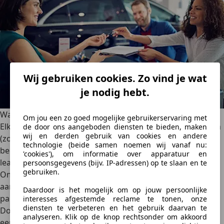
Wij gebruiken cookies. Zo vind je wat
je nodig hebt.
Waarom is een leasemaatschappij goedkoper?
Om jou een zo goed mogelijke gebruikerservaring met
Elke leasemaatschappij heeft min of meer dezelfde kosten
de door ons aangeboden diensten te bieden, maken
wij en derden gebruik van cookies en andere
(zoals hierboven genoemd, plus natuurlijk kosten voor de
technologie (beide samen noemen wij vanaf nu:
bedrijfsvoering), maar waarom is de ene
'cookies'), om informatie over apparatuur en
leasemaatschappij dan goedkoper dan de ander?
persoonsgegevens (bijv. IP-adressen) op te slaan en te
gebruiken.
Om te beginnen heb je regelmatig leaseacties. Een
aanbieder koopt (soms in samenwerking met een externe
Daardoor is het mogelijk om op jouw persoonlijke
partij) groot in om een bepaald model te promoten.
interesses afgestemde reclame te tonen, onze
diensten te verbeteren en het gebruik daarvan te
Doordat de maatschappij zo groot inkoopt, kan het ook
analyseren. Klik op de knop rechtsonder om akkoord
een lagere prijs bedingen die weer wordt doorberekend.