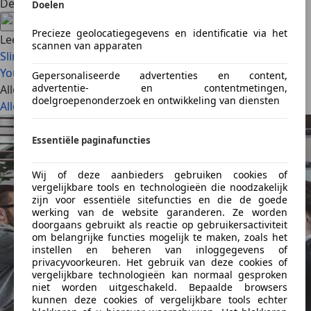
Deel artikel
Doelen
Precieze geolocatiegegevens en identificatie via het
Lees ook
scannen van apparaten
Slim leasen levert een lagere bijtelling op
Lease een
Youngtimer – bijtelling extra voordelig!
Gepersonaliseerde advertenties en content,
advertentie- en contentmetingen,
Alle artikelen
doelgroepenonderzoek en ontwikkeling van diensten
Alles bekijken
Essentiële paginafuncties
Wij of deze aanbieders gebruiken cookies of
vergelijkbare tools en technologieën die noodzakelijk
zijn voor essentiële sitefuncties en die de goede
werking van de website garanderen. Ze worden
doorgaans gebruikt als reactie op gebruikersactiviteit
om belangrijke functies mogelijk te maken, zoals het
instellen en beheren van inloggegevens of
privacyvoorkeuren. Het gebruik van deze cookies of
vergelijkbare technologieën kan normaal gesproken
niet worden uitgeschakeld. Bepaalde browsers
kunnen deze cookies of vergelijkbare tools echter