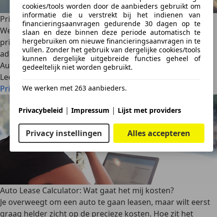
cookies/tools worden door de aanbieders gebruikt om
informatie die u verstrekt bij het indienen van
Private lease auto buitenland
financieringsaanvragen gedurende 30 dagen op te
Welke risico's heeft een buitenlandse vakantie met je
slaan en deze binnen deze periode automatisch te
hergebruiken om nieuwe financieringsaanvragen in te
private lease auto? Waar moet je op letten? En welke
vullen. Zonder het gebruik van dergelijke cookies/tools
addertjes zitten er onder het gras? Lees het in dit artikel
kunnen dergelijke uitgebreide functies geheel of
AutoScout24
·
30-04-2025
·
5 min. Leestijd
gedeeltelijk niet worden gebruikt.
Lees meer
We werken met 263 aanbieders.
Private lease auto buitenland
|
|
Privacybeleid
Impressum
Lijst met providers
Privacy instellingen
Alles accepteren
Auto Lease Calculator: Wat gaat het mij kosten?
Je overweegt om een auto te gaan leasen, maar wilt eerst
graag helder zicht op de precieze kosten. Hoe zit het