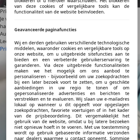
blokkeren of u hierover waarschuwen. Het blokkeren
van deze cookies of vergelijkbare tools kan de
Private leaseauto inleveren
functionaliteit van de website beïnvloeden.
Je wilt je private lease auto inleveren? Hier vind je een
handige checklist en tips waar je allemaal op moet letten.
Geavanceerde paginafuncties
AutoScout24
·
05-05-2025
·
4 min. Leestijd
Lees meer
Wij en derden gebruiken verschillende technologische
middelen, waaronder cookies en vergelijkbare tools op
Private leaseauto inleveren
onze website, om u uitgebreide sitefuncties aan te
bieden en een verbeterde gebruikerservaring te
garanderen. Via deze uitgebreide functionaliteiten
maken we het mogelijk om ons aanbod te
personaliseren - bijvoorbeeld om uw zoekopdrachten
bij een later bezoek voort te zetten, om u geschikte
aanbiedingen in uw regio te tonen of om
gepersonaliseerde advertenties en berichten te
verstrekken en te evalueren. Wij slaan uw e-mailadres
lokaal op wanneer u dit opgeeft voor opgeslagen
zoekopdrachten, favoriete voertuigen of in het kader
van de prijsbeoordeling. Dit vergemakkelijkt het
gebruik van de website, omdat u bij latere bezoeken
niet opnieuw hoeft in te voeren. Met uw toestemming
wordt op gebruik gebaseerde informatie verzonden
naar dealers waarmee u contact opneemt. Sommige