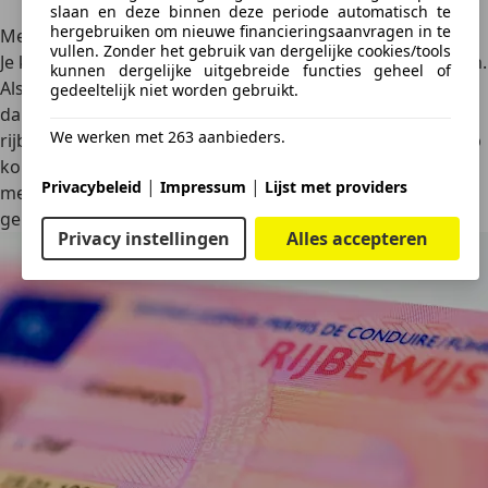
getrokken verwisselbare machine te trekken.
slaan en deze binnen deze periode automatisch te
hergebruiken om nieuwe financieringsaanvragen in te
Meerdere categorieën op één rijbewijs
vullen. Zonder het gebruik van dergelijke cookies/tools
Je kunt meerdere categorieën op één rijbewijs laten zetten.
kunnen dergelijke uitgebreide functies geheel of
Als je een categorie wilt laten bijschrijven op je rijbewijs,
gedeeltelijk niet worden gebruikt.
dan moet je bij de gemeente een aanvraag indienen. Je
We werken met 263 aanbieders.
rijbewijs wordt dan vernieuwd. Op de voorkant bij punt 4b
komt de langstlopende geldigheidsduur te staan. Dat is
|
|
Privacybeleid
Impressum
Lijst met providers
meestal van de rijbewijscategorie waar je het kortst
geleden voor geslaagd bent.
Privacy instellingen
Alles accepteren