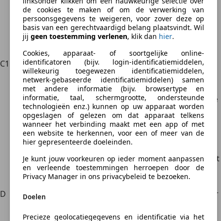
linksonder klikken om een nauwkeurige selectie over
Verplichte medische keuring
de cookies te maken of om de verwerking van
Je moet rijbewijs B hebben
persoonsgegevens te weigeren, voor zover deze op
Voertuigen voor maximaal 9 personen incl.
basis van een gerechtvaardigd belang plaatsvindt. Wil
jij
geen toestemming verlenen
, klik dan
hier
.
bestuurder
Massa aanhanger maximaal 750 kilo
Cookies, apparaat- of soortgelijke online-
identificatoren (bijv. login-identificatiemiddelen,
C1E
Aanhangerrijbewijs voor categorie C/C1
willekeurig toegewezen identificatiemiddelen,
Minimumleeftijd 18 jaar (zonder code 95)
netwerk-gebaseerde identificatiemiddelen) samen
Je moet rijbewijs C of C1 hebben
met andere informatie (bijv. browsertype en
informatie, taal, schermgrootte, ondersteunde
Geldig voor een trekkend voertuig van categorie
technologieën enz.) kunnen op uw apparaat worden
C1 of B en een aanhangwagen of oplegger.
opgeslagen of gelezen om dat apparaat telkens
Trekkend voertuig categorie C1: aanhanger
wanneer het verbinding maakt met een app of met
een website te herkennen, voor een of meer van de
weegt minstens 750 kg en de combinatie weegt
hier gepresenteerde doeleinden.
maximaal 12.000 kg
Trekkend voertuig categorie B: aanhanger weegt
Je kunt jouw voorkeuren op ieder moment aanpassen
en verleende toestemmingen herroepen door de
minstens 3.500 kg en de combinatie weegt
Privacy Manager in ons privacybeleid te bezoeken.
maximaal 12.000 kg.
D
Busrijbewijs (officieel personenvervoer van meer
Doelen
dan 8 personen).
Precieze geolocatiegegevens en identificatie via het
Minimumleeftijd 24 jaar