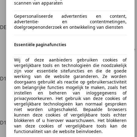
scannen van apparaten
Theorie- en praktijkexamen
Medische keuring verplicht
Gepersonaliseerde advertenties en content,
Je moet rijbewijs B hebben
advertentie- en contentmetingen,
DE
Aanhangerrijbewijs voor rijbewijs categorie D
doelgroepenonderzoek en ontwikkeling van diensten
Minimumleeftijd 18 jaar (vakbekwaam), anders
24 jaar
Essentiële paginafuncties
Geldig voor een trekkend voertuig van categorie
D en een aanhangwagen met een maximaal
Wij of deze aanbieders gebruiken cookies of
gewicht van meer dan 750 kg.
vergelijkbare tools en technologieën die noodzakelijk
Praktijkexamen
zijn voor essentiële sitefuncties en die de goede
werking van de website garanderen. Ze worden
D1
Rijbewijs voor bus van maximaal 8 meter lang
doorgaans gebruikt als reactie op gebruikersactiviteit
Minimumleeftijd 21 jaar
om belangrijke functies mogelijk te maken, zoals het
Je moet rijbewijs B hebben
instellen en beheren van inloggegevens of
privacyvoorkeuren. Het gebruik van deze cookies of
Verplichte medische keuring
vergelijkbare technologieën kan normaal gesproken
Theorie- en praktijkexamen
niet worden uitgeschakeld. Bepaalde browsers
Maximaal 16 passagiers
kunnen deze cookies of vergelijkbare tools echter
blokkeren of u hierover waarschuwen. Het blokkeren
D1E
Aanhangerrijbewijs voor categorie D1
van deze cookies of vergelijkbare tools kan de
Minimumleeftijd 18 jaar (vakbekwaam), anders
functionaliteit van de website beïnvloeden.