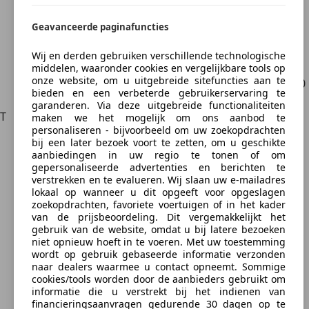
21 jaar
Praktijkexamen
Geavanceerde paginafuncties
Je moet rijbewijs D1 hebben
Geldig voor combinatie van trekkend voertuig
Wij en derden gebruiken verschillende technologische
van categorie D1 en een aanhanger van meer
middelen, waaronder cookies en vergelijkbare tools op
onze website, om u uitgebreide sitefuncties aan te
dan 750 kg. De combinatie mag maximaal 12.000
bieden en een verbeterde gebruikerservaring te
kg wegen
garanderen. Via deze uitgebreide functionaliteiten
T
Rijbewijs voor land- en bosbouwtrekker (T) en
maken we het mogelijk om ons aanbod te
personaliseren - bijvoorbeeld om uw zoekopdrachten
motorrijtuigen met beperkte snelheid (MMBS).
bij een later bezoek voort te zetten, om u geschikte
Alleen nodig als:
aanbiedingen in uw regio te tonen of om
De LBT en/of MMBS inclusief verwisselbaar
gepersonaliseerde advertenties en berichten te
verstrekken en te evalueren. Wij slaan uw e-mailadres
uitrustingsstuk aan de voorkant breder zijn dan
lokaal op wanneer u dit opgeeft voor opgeslagen
130 centimeter
zoekopdrachten, favoriete voertuigen of in het kader
Een rijbewijs is niet nodig als de LBT en MMBS
van de prijsbeoordeling. Dit vergemakkelijkt het
gebruik van de website, omdat u bij latere bezoeken
wordt gebruikt voor maaien, onkruid bestrijden,
niet opnieuw hoeft in te voeren. Met uw toestemming
vegen, sneeuw ruimen, gladheid bestrijden of
wordt op gebruik gebaseerde informatie verzonden
hondenpoep verzamelen. Daarnaast mogen
naar dealers waarmee u contact opneemt. Sommige
cookies/tools worden door de aanbieders gebruikt om
deze voertuigen niet zijn voorzien van de
informatie die u verstrekt bij het indienen van
mogelijkheid om een aanhangwagen of
financieringsaanvragen gedurende 30 dagen op te