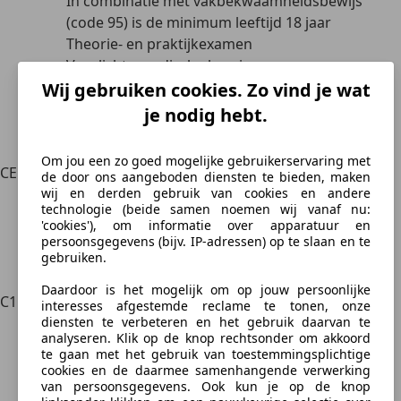
In combinatie met vakbekwaamheidsbewijs
(code 95) is de minimum leeftijd 18 jaar
Theorie- en praktijkexamen
Verplichte medische keuring
Je moet rijbewijs B hebben
Wij gebruiken cookies. Zo vind je wat
Voor voertuigen van 3.500 kg of meer
je nodig hebt.
Maximaal 9 passagiers
Maximum gewicht aanhanger: 750 kg
Om jou een zo goed mogelijke gebruikerservaring met
CE
Aanhangerrijbewijs voor categorie C
de door ons aangeboden diensten te bieden, maken
Minimumleeftijd 21 jaar
wij en derden gebruik van cookies en andere
technologie (beide samen noemen wij vanaf nu:
Praktijkexamen
'cookies'), om informatie over apparatuur en
Geldig voor een vrachtauto met aanhanger met
persoonsgegevens (bijv. IP-adressen) op te slaan en te
een toegestane maximummassa van meer dan
gebruiken.
750 kg.
Daardoor is het mogelijk om op jouw persoonlijke
C1
Rijbewijs categorie voor het besturen van een
interesses afgestemde reclame te tonen, onze
camper of ‘lichte’ vrachtwagen met een gewicht
diensten te verbeteren en het gebruik daarvan te
analyseren. Klik op de knop rechtsonder om akkoord
tussen de 3.500 en 7.500 kg
te gaan met het gebruik van toestemmingsplichtige
Minimumleeftijd 18 jaar
cookies en de daarmee samenhangende verwerking
Theorie- en praktijkexamen
van persoonsgegevens. Ook kun je op de knop