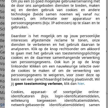
nog steeds aanspraak op maken.
Om jou een zo goed mogelijke gebruikerservaring met
de door ons aangeboden diensten te bieden, maken
Meningsverschil met verkoper
wij en derden gebruik van cookies en andere
Soms probeert een verkoper onder
de garantie
uit te
technologie (beide samen noemen wij vanaf nu:
komen. Krijg je een ‘pech gehad!’ als antwoord? Dan kun je
'cookies'), om informatie over apparatuur en
persoonsgegevens (bijv. IP-adressen) op te slaan en te
deze stappen ondernemen:
gebruiken.
Schriftelijk reclameren
– stuur een e-mail of brief waarin je
de verkoper vraagt om het probleem op te lossen.
Daardoor is het mogelijk om op jouw persoonlijke
interesses afgestemde reclame te tonen, onze
Beroep doen op consumentenrecht
– wijs de verkoper op
diensten te verbeteren en het gebruik daarvan te
je wettelijke rechten.
analyseren. Klik op de knop rechtsonder om akkoord
Geschillencommissie of rechtsbijstand
– kom je er niet uit?
te gaan met het gebruik van toestemmingsplichtige
cookies en de daarmee samenhangende verwerking
Dan kun je juridische stappen overwegen.
van persoonsgegevens. Ook kun je op de knop
Voorkomen is beter dan genezen
linksonder klikken om een nauwkeurige selectie over
Voorkomen is altijd beter dan achteraf je gelijk moeten
de cookies te maken of om de verwerking van
persoonsgegevens te weigeren, voor zover deze op
halen. Let daarom bij aankoop op het volgende:
basis van een gerechtvaardigd belang plaatsvindt. Wil
Koop bij een betrouwbare dealer of
erkend autobedrijf
.
jij
geen toestemming verlenen
, klik dan
hier
.
Controleer of de auto onderhoudsdocumentatie heeft.
Cookies, apparaat- of soortgelijke online-
Maak een proefrit en let op vreemde geluiden of rijgedrag.
identificatoren (bijv. login-identificatiemiddelen,
Vraag of er garantie wordt aangeboden, zoals
BOVAG-
willekeurig toegewezen identificatiemiddelen,
garantie
.
netwerk-gebaseerde identificatiemiddelen) samen