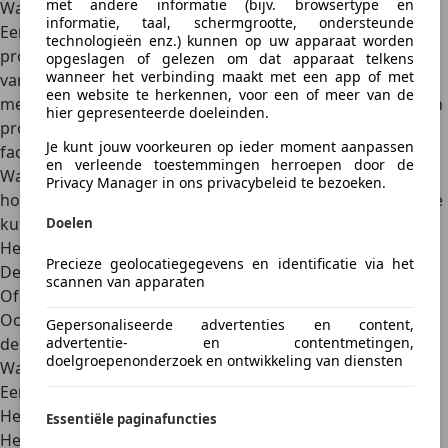
met andere informatie (bijv. browsertype en
Wat maakt een product goed?
informatie, taal, schermgrootte, ondersteunde
Een goed product kun je een bepaalde tijd zonder
technologieën enz.) kunnen op uw apparaat worden
problemen gebruiken. Hoe lang dat precies is, hangt af
opgeslagen of gelezen om dat apparaat telkens
wanneer het verbinding maakt met een app of met
van het soort product. Zo hoort een wasmachine langer
een website te herkennen, voor een of meer van de
mee te gaan dan een paar kinderschoenen. Wat je van een
hier gepresenteerde doeleinden.
product mag verwachten, hangt af van verschillende
Je kunt jouw voorkeuren op ieder moment aanpassen
factoren:
en verleende toestemmingen herroepen door de
Wat de verkoper of reclame belooft (bijvoorbeeld: als een
Privacy Manager in ons privacybeleid te bezoeken.
horloge als waterdicht wordt aangeprezen, moet je ermee
kunnen zwemmen).
Doelen
Het merk.
Precieze geolocatiegegevens en identificatie via het
De prijs.
scannen van apparaten
Of het nieuw of tweedehands is.
Ook als je iets in de uitverkoop koopt, heb je recht op een
Gepersonaliseerde advertenties en content,
deugdelijk product.
advertentie- en contentmetingen,
doelgroepenonderzoek en ontwikkeling van diensten
Wanneer is een product niet in orde?
Een product is ondeugdelijk als:
Het niet compleet is.
Essentiële paginafuncties
Het beschadigd is.