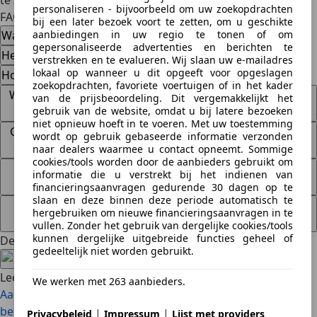
te zijn met je auto.
personaliseren - bijvoorbeeld om uw zoekopdrachten
FAQ
bij een later bezoek voort te zetten, om u geschikte
Wat houdt wettelijke garantie op een auto in?
aanbiedingen in uw regio te tonen of om
gepersonaliseerde advertenties en berichten te
Heb je altijd wettelijke garantie?
verstrekken en te evalueren. Wij slaan uw e-mailadres
lokaal op wanneer u dit opgeeft voor opgeslagen
Hoe lang geldt de wettelijke garantie op een auto?
zoekopdrachten, favoriete voertuigen of in het kader
Wat is het verschil tussen wettelijke garantie en BOVAG-
van de prijsbeoordeling. Dit vergemakkelijkt het
garantie?
gebruik van de website, omdat u bij latere bezoeken
niet opnieuw hoeft in te voeren. Met uw toestemming
Geldt de wettelijke garantie ook bij de aankoop van een
wordt op gebruik gebaseerde informatie verzonden
tweedehands auto?
naar dealers waarmee u contact opneemt. Sommige
cookies/tools worden door de aanbieders gebruikt om
Wat moet ik doen als een verkoper mijn garantieclaim
informatie die u verstrekt bij het indienen van
afwijst?
financieringsaanvragen gedurende 30 dagen op te
slaan en deze binnen deze periode automatisch te
Kan ik wettelijke garantie claimen bij een particuliere
hergebruiken om nieuwe financieringsaanvragen in te
aankoop?
vullen. Zonder het gebruik van dergelijke cookies/tools
kunnen dergelijke uitgebreide functies geheel of
Deel artikel
gedeeltelijk niet worden gebruikt.
Lees ook
We werken met 263 aanbieders.
Aanrijdingsformulier invullen: zo werkt het
Handsfree
bellen in de auto: alles wat je moet weten
|
|
Privacybeleid
Impressum
Lijst met providers