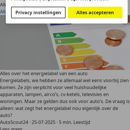
Alle artikelen
Alles bekijken
Privacy instellingen
Alles accepteren
Alles over het energielabel van een auto
Energielabels, we hebben ze allemaal wel eens voorbij zien
komen. Ze zijn verplicht voor veel huishoudelijke
apparaten, lampen, airco’s, cv-ketels, televisies en
woningen. Maar ze gelden dus ook voor auto’s. De vraag is
alleen: wat zegt het energielabel nou eigenlijk over de
auto?
AutoScout24
·
25-07-2025
·
5 min. Leestijd
Lees meer