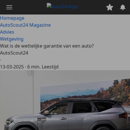
Ga
naar
hoofdinhoud
Homepage
AutoScout24 Magazine
Advies
Wetgeving
Wat is de wettelijke garantie van een auto?
AutoScout24
·
13-03-2025
·
6 min. Leestijd