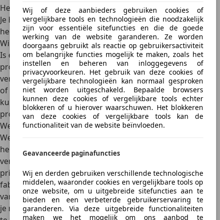
Het niet werkt of niet naar behoren functioneert.
Wij of deze aanbieders gebruiken cookies of
vergelijkbare tools en technologieën die noodzakelijk
Je het niet kunt gebruiken zoals de verkoper of fabrikant
zijn voor essentiële sitefuncties en die de goede
heeft aangegeven.
werking van de website garanderen. Ze worden
Wie moet bewijzen dat een product defect is?
doorgaans gebruikt als reactie op gebruikersactiviteit
om belangrijke functies mogelijk te maken, zoals het
Is er binnen 12 maanden na aankoop iets mis met het
instellen en beheren van inloggegevens of
product? Dan moet de verkoper aantonen dat dit door
privacyvoorkeuren. Het gebruik van deze cookies of
verkeerd gebruik komt. Gaat het product pas na een jaar
vergelijkbare technologieën kan normaal gesproken
niet worden uitgeschakeld. Bepaalde browsers
of langer kapot? Dan ligt de bewijslast bij jou: je moet
kunnen deze cookies of vergelijkbare tools echter
kunnen aantonen dat het defect te wijten is aan het
blokkeren of u hierover waarschuwen. Het blokkeren
product zelf en niet aan verkeerd gebruik.
van deze cookies of vergelijkbare tools kan de
functionaliteit van de website beïnvloeden.
Wettelijke garantie in het kort
Wettelijke garantie auto
betekent dat je als koper recht
hebt op een
deugdelijke auto
. Wat je precies mag
Geavanceerde paginafuncties
verwachten,
hangt af van de leeftijd, kilometerstand en
prijs van de auto
. Wettelijke garantie is niet hetzelfde als
Wij en derden gebruiken verschillende technologische
middelen, waaronder cookies en vergelijkbare tools op
fabrieksgarantie, maar blijft ook gelden na het verlopen
onze website, om u uitgebreide sitefuncties aan te
van fabrieksgarantie. Wees alert bij aankoop en weet wat
bieden en een verbeterde gebruikerservaring te
je rechten zijn. Dan sta je sterker als er toch iets mis blijkt
garanderen. Via deze uitgebreide functionaliteiten
maken we het mogelijk om ons aanbod te