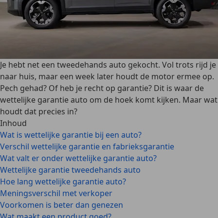
Je hebt net een tweedehands auto gekocht. Vol trots rijd je
naar huis, maar een week later houdt de motor ermee op.
Pech gehad? Of heb je recht op garantie? Dit is waar de
wettelijke garantie auto om de hoek komt kijken. Maar wat
houdt dat precies in?
Inhoud
Wat is wettelijke garantie bij een auto?
Verschil wettelijke garantie en fabrieksgarantie
Wat valt er onder wettelijke garantie auto?
Wettelijke garantie tweedehands auto
Hoe lang wettelijke garantie auto?
Meningsverschil met verkoper
Voorkomen is beter dan genezen
Wat maakt een product goed?