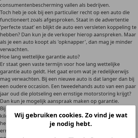
consumentenbescherming vallen als bedrijven.
Toch heb je ook bij een particulier recht op een auto die
functioneert zoals afgesproken. Staat in de advertentie
‘perfecte staat’ en blijkt de auto een versleten koppeling te
hebben? Dan kun je de verkoper hierop aanspreken. Maar
als je een auto koopt als 'opknapper', dan mag je minder
verwachten.
Hoe lang wettelijke garantie auto?
Er staat geen vaste termijn voor
hoe lang wettelijke
garantie auto
geldt. Het gaat erom wat je redelijkerwijs
mag verwachten. Bij een nieuwe auto is dat langer dan bij
een oudere occasion. Een tweedehands auto van een paar
jaar oud die plotseling een ernstige motorstoring krijgt?
Dan kun je mogelijk aanspraak maken op garantie.
Bij een auto van tien jaar oud met een hoog aantal
Wij gebruiken cookies. Zo vind je wat
kilometers ligt dit moeilijker. Toch betekent dit niet dat je
je nodig hebt.
helemaal geen rechten hebt. Heeft de verkoper een
ernstige verborgen gebrek verzwegen? Dan kun je hier