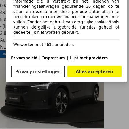
informatie die u verstrekt bij het indienen van
03/2023
financieringsaanvragen gedurende 30 dagen op te
slaan en deze binnen deze periode automatisch te
49.087 km
hergebruiken om nieuwe financieringsaanvragen in te
Elektrisch
vullen. Zonder het gebruik van dergelijke cookies/tools
- (kWh/100 km)
kunnen dergelijke uitgebreide functies geheel of
gedeeltelijk niet worden gebruikt.
2
,
8
Autobedrijf
We werken met 263 aanbieders.
NL 7773 NE
|
|
Privacybeleid
Impressum
Lijst met providers
Privacy instellingen
Alles accepteren