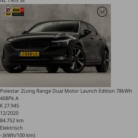
NL 7905 SE
Polestar 2
Long Range Dual Motor Launch Edition 78kWh
408Pk A
€ 27.945
12/2020
84.752 km
Elektrisch
- (kWh/100 km)