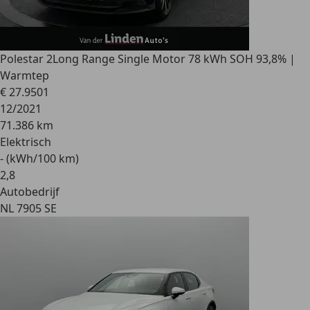
Polestar 2
Long Range Single Motor 78 kWh SOH 93,8% |
Warmtep
€ 27.950
1
12/2021
71.386 km
Elektrisch
- (kWh/100 km)
2
,
8
Autobedrijf
NL 7905 SE