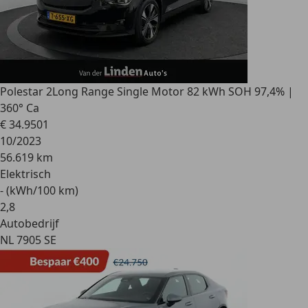
Polestar 2
Long Range Single Motor 82 kWh SOH 97,4% |
360° Ca
€ 34.950
1
10/2023
56.619 km
Elektrisch
- (kWh/100 km)
2
,
8
Autobedrijf
NL 7905 SE