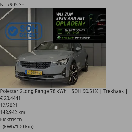
NL 7905 SE
Polestar 2
Long Range 78 kWh | SOH 90,51% | Trekhaak |
€ 23.444
1
12/2021
148.942 km
Elektrisch
- (kWh/100 km)