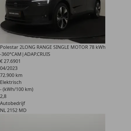
Polestar 2
LONG RANGE SINGLE MOTOR 78 kWh
-360°CAM|ADAP.CRUIS
€ 27.690
1
04/2023
72.900 km
Elektrisch
- (kWh/100 km)
2
,
8
Autobedrijf
NL 2152 MD