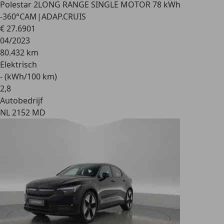
Polestar 2
LONG RANGE SINGLE MOTOR 78 kWh
-360°CAM|ADAP.CRUIS
€ 27.690
1
04/2023
80.432 km
Elektrisch
- (kWh/100 km)
2
,
8
Autobedrijf
NL 2152 MD