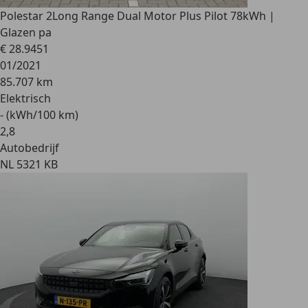
Polestar 2
Long Range Dual Motor Plus Pilot 78kWh |
Glazen pa
€ 28.945
1
01/2021
85.707 km
Elektrisch
- (kWh/100 km)
2
,
8
Autobedrijf
NL 5321 KB