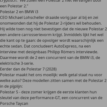
cryptisch: “We zullen een Polestar 2 niet vervangen door
een Polestar 2.”
Polestar 2 en BMW i3
CEO Michael Lohscheller draaide vorig jaar al bij en zei
onomwonden dat hij de Polestar 2-rijders wil behouden.
Hij wilde toen nog niet bevestigen dat de nieuwe Polestar 2
een andere carrosserievorm krijgt. Inmiddels lijkt het wel
die kant op te gaan: de opvolger wordt waarschijnlijk een
echte sedan. Dat concludeert AutoExpress, na een
interview met designbaas Philipp Römers interviewde.
Daarmee wordt de 2 een concurrent van de BMW i3, de
elektrische 3-serie.
Eerder dan de Polestar 7 (2028)
Polestar maakt het ons moeilijk: welk getal staat nu voor
welke auto? Deze modellen zitten samen met de Polestar 2
in de pijplijn:
Polestar 5 - deze zomer krijgen de eerste klanten hun
sleutel van deze performance-GT, een concurrent van de
Porsche Taycan