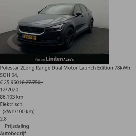
Polestar 2
Long Range Dual Motor Launch Edition 78kWh
SOH 94,
€ 25.950
1
€ 27.750,-
12/2020
86.103 km
Elektrisch
- (kWh/100 km)
2
,
8
Prijsdaling
Autobedrijf