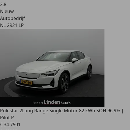
2
,
8
Nieuw
Autobedrijf
NL 2921 LP
Polestar 2
Long Range Single Motor 82 kWh SOH 96,9% |
Pilot P
€ 34.750
1