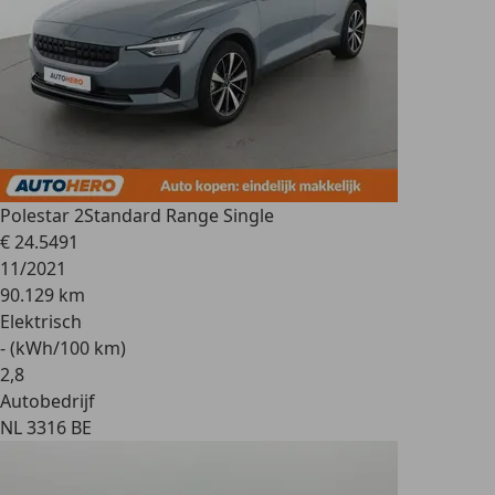
Polestar 2
Standard Range Single
€ 24.549
1
11/2021
90.129 km
Elektrisch
- (kWh/100 km)
2
,
8
Autobedrijf
NL 3316 BE