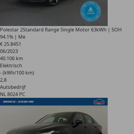
Polestar 2
Standard Range Single Motor 63kWh | SOH
94.1% | Me
€ 25.845
1
06/2023
40.106 km
Elektrisch
- (kWh/100 km)
2
,
8
Autobedrijf
NL 8024 PC