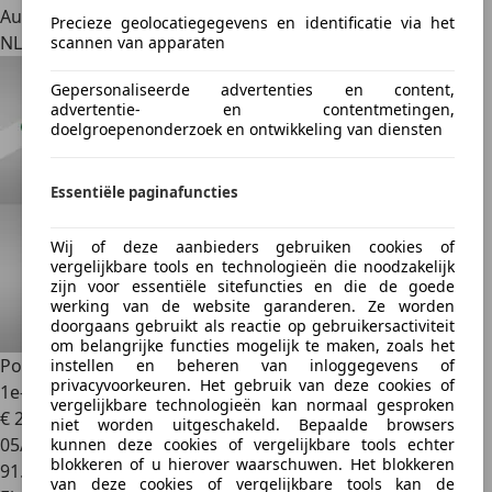
Autobedrijf
Precieze geolocatiegegevens en identificatie via het
NL 5321 KB
scannen van apparaten
Gepersonaliseerde advertenties en content,
advertentie- en contentmetingen,
doelgroepenonderzoek en ontwikkeling van diensten
Essentiële paginafuncties
Wij of deze aanbieders gebruiken cookies of
vergelijkbare tools en technologieën die noodzakelijk
zijn voor essentiële sitefuncties en die de goede
werking van de website garanderen. Ze worden
doorgaans gebruikt als reactie op gebruikersactiviteit
om belangrijke functies mogelijk te maken, zoals het
Polestar 2
Long Range Dual Motor Launch Edition 78kWh
instellen en beheren van inloggegevens of
privacyvoorkeuren. Het gebruik van deze cookies of
1e-Eig.
vergelijkbare technologieën kan normaal gesproken
€ 28.900
1
niet worden uitgeschakeld. Bepaalde browsers
05/2021
kunnen deze cookies of vergelijkbare tools echter
blokkeren of u hierover waarschuwen. Het blokkeren
91.338 km
van deze cookies of vergelijkbare tools kan de