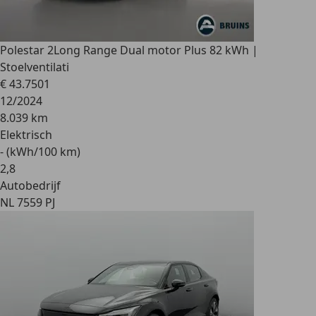
Polestar 2
Long Range Dual motor Plus 82 kWh |
Stoelventilati
€ 43.750
1
12/2024
8.039 km
Elektrisch
- (kWh/100 km)
2
,
8
Autobedrijf
NL 7559 PJ