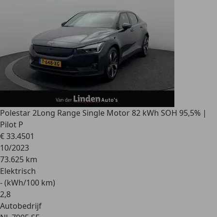
Polestar 2
Long Range Single Motor 82 kWh SOH 95,5% |
Pilot P
€ 33.450
1
10/2023
73.625 km
Elektrisch
- (kWh/100 km)
2
,
8
Autobedrijf