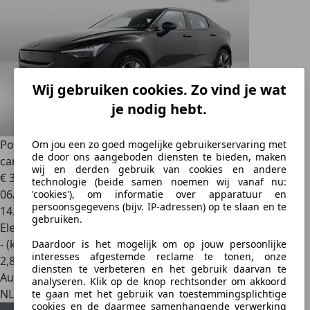
Wij gebruiken cookies. Zo vind je wat
je nodig hebt.
Polestar 2
SINGLE MOTOR 69 KWH SOH 94,05% | 360
Om jou een zo goed mogelijke gebruikerservaring met
de door ons aangeboden diensten te bieden, maken
camera | El.
wij en derden gebruik van cookies en andere
€ 34.900
1
technologie (beide samen noemen wij vanaf nu:
06/2024
'cookies'), om informatie over apparatuur en
persoonsgegevens (bijv. IP-adressen) op te slaan en te
14.649 km
gebruiken.
Elektrisch
- (kWh/100 km)
Daardoor is het mogelijk om op jouw persoonlijke
interesses afgestemde reclame te tonen, onze
2
,
8
diensten te verbeteren en het gebruik daarvan te
Autobedrijf
analyseren. Klik op de knop rechtsonder om akkoord
NL 9207 GL
te gaan met het gebruik van toestemmingsplichtige
cookies en de daarmee samenhangende verwerking