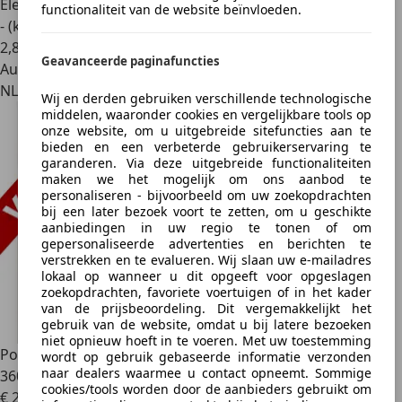
Elektrisch
functionaliteit van de website beïnvloeden.
- (kWh/100 km)
2
,
8
Geavanceerde paginafuncties
Autobedrijf
NL 2394 CG
Wij en derden gebruiken verschillende technologische
middelen, waaronder cookies en vergelijkbare tools op
onze website, om u uitgebreide sitefuncties aan te
bieden en een verbeterde gebruikerservaring te
garanderen. Via deze uitgebreide functionaliteiten
maken we het mogelijk om ons aanbod te
personaliseren - bijvoorbeeld om uw zoekopdrachten
bij een later bezoek voort te zetten, om u geschikte
aanbiedingen in uw regio te tonen of om
gepersonaliseerde advertenties en berichten te
verstrekken en te evalueren. Wij slaan uw e-mailadres
lokaal op wanneer u dit opgeeft voor opgeslagen
zoekopdrachten, favoriete voertuigen of in het kader
van de prijsbeoordeling. Dit vergemakkelijkt het
gebruik van de website, omdat u bij latere bezoeken
niet opnieuw hoeft in te voeren. Met uw toestemming
Polestar 2
Long Range Single Motor 78 kWh Adap. Cruise/
wordt op gebruik gebaseerde informatie verzonden
naar dealers waarmee u contact opneemt. Sommige
360 C
cookies/tools worden door de aanbieders gebruikt om
€ 28.950
1