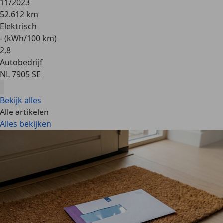
11/2023
52.612 km
Elektrisch
- (kWh/100 km)
2
,
8
Autobedrijf
NL 7905 SE
Bekijk alles
Alle artikelen
Alles bekijken