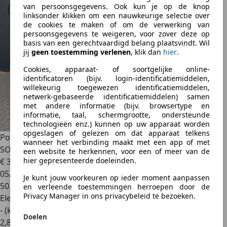
van persoonsgegevens. Ook kun je op de knop
linksonder klikken om een nauwkeurige selectie over
de cookies te maken of om de verwerking van
persoonsgegevens te weigeren, voor zover deze op
basis van een gerechtvaardigd belang plaatsvindt. Wil
jij
geen toestemming verlenen
, klik dan
hier
.
Cookies, apparaat- of soortgelijke online-
identificatoren (bijv. login-identificatiemiddelen,
willekeurig toegewezen identificatiemiddelen,
netwerk-gebaseerde identificatiemiddelen) samen
met andere informatie (bijv. browsertype en
informatie, taal, schermgrootte, ondersteunde
technologieën enz.) kunnen op uw apparaat worden
opgeslagen of gelezen om dat apparaat telkens
Polestar 2
Long Range Dual Motor Launch Edition 78kWh |
wanneer het verbinding maakt met een app of met
SOH 9
een website te herkennen, voor een of meer van de
hier gepresenteerde doeleinden.
€ 31.945
1
05/2021
Je kunt jouw voorkeuren op ieder moment aanpassen
50.924 km
en verleende toestemmingen herroepen door de
Privacy Manager in ons privacybeleid te bezoeken.
Elektrisch
- (kWh/100 km)
Doelen
2
,
8