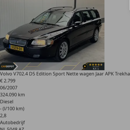
Volvo V70
2.4 D5 Edition Sport Nette wagen Jaar APK Trekh
€ 2.799
06/2007
324.090 km
Diesel
- (l/100 km)
2
,
8
Autobedrijf
NL 5048 AZ