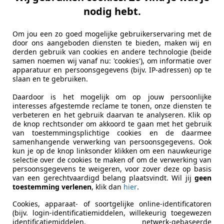
 besparing van 24 kg aluminium, terwijl het vervangen van 
nodig hebt.
ssen en Volvo ziet een besparing van 0,58 ton CO2. Daarvan
Om jou een zo goed mogelijke gebruikerservaring met de
sbesparingen een fractie zuiniger wordt. Het scheelt onder 
door ons aangeboden diensten te bieden, maken wij en
derden gebruik van cookies en andere technologie (beide
lometer afleggen op Europese stroom, gelijk aan een CO2-v
samen noemen wij vanaf nu: 'cookies'), om informatie over
apparatuur en persoonsgegevens (bijv. IP-adressen) op te
edenkt dat we het hier alleen hebben over de bouwwijze en 
slaan en te gebruiken.
Daardoor is het mogelijk om op jouw persoonlijke
interesses afgestemde reclame te tonen, onze diensten te
verbeteren en het gebruik daarvan te analyseren. Klik op
 vakantieland niet
Verkoopcijfers juli 2026: deze merken kri
de knop rechtsonder om akkoord te gaan met het gebruik
van toestemmingsplichtige cookies en de daarmee
samenhangende verwerking van persoonsgegevens. Ook
kun je op de knop linksonder klikken om een nauwkeurige
selectie over de cookies te maken of om de verwerking van
persoonsgegevens te weigeren, voor zover deze op basis
van een gerechtvaardigd belang plaatsvindt. Wil jij
geen
toestemming verlenen
, klik dan
hier
.
Cookies, apparaat- of soortgelijke online-identificatoren
(bijv. login-identificatiemiddelen, willekeurig toegewezen
identificatiemiddelen, netwerk-gebaseerde