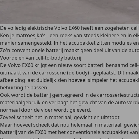
De volledig elektrische Volvo EX60 heeft een zogeheten cell
Ken je matroesjka’s - een reeks van steeds kleinere en in 
manier samengesteld. In het accupakket zitten modules en d
Zo'n conventionele batterij maakt geen deel uit van de aut
Voordelen van cell-to-body batterij
De Volvo EX60 krijgt een nieuw soort batterij benaamd cell
uitmaakt van de carrosserie (de body) - geplaatst. Dit m
afbeelding laat duidelijk zien hoeveel simpeler het accupak
behuizing te passen
Ook wordt de batterij geïntegreerd in de carrosseriestruct
materiaalgebruik en verlaagt het gewicht van de auto verder
normaal door de vloer wordt geleverd.
Zoveel scheelt het in materiaal, gewicht en uitstoot
Maar hoeveel scheelt dat nou helemaal in materiaal, gewic
batterij van de EX60 met het conventionele accupakket van