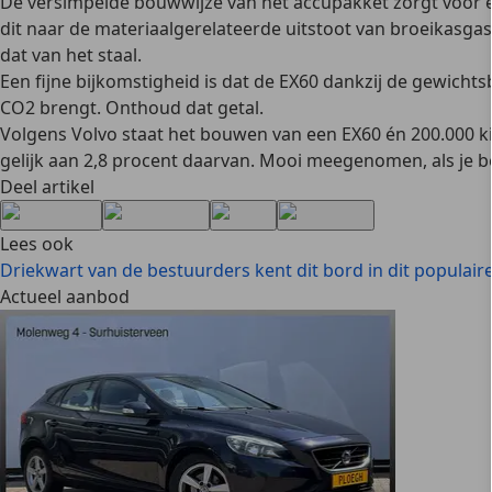
De versimpelde bouwwijze van het accupakket zorgt voor een
dit naar de materiaalgerelateerde uitstoot van broeikasga
dat van het staal.
Een fijne bijkomstigheid is dat de EX60 dankzij de gewicht
CO2 brengt. Onthoud dat getal.
Volgens Volvo staat het bouwen van een EX60 én 200.000 ki
gelijk aan 2,8 procent daarvan. Mooi meegenomen, als je b
Deel artikel
Lees ook
Driekwart van de bestuurders kent dit bord in dit populaire
Actueel aanbod