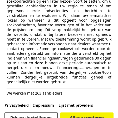
zoekopdrachten bij een later bezoek voort te zetten, om u
geschikte aanbiedingen in uw regio te tonen of om
gepersonaliseerde advertenties en berichten te
verstrekken en te evalueren. Wij slaan uw e-mailadres
lokaal op wanneer u dit opgeeft voor opgeslagen
zoekopdrachten, favoriete voertuigen of in het kader van
de prijsbeoordeling. Dit vergemakkelijkt het gebruik van
de website, omdat u bij latere bezoeken niet opnieuw
hoeft in te voeren. Met uw toestemming wordt op gebruik
gebaseerde informatie verzonden naar dealers waarmee u
contact opneemt. Sommige cookies/tools worden door de
aanbieders gebruikt om informatie die u verstrekt bij het
indienen van financieringsaanvragen gedurende 30 dagen
op te slaan en deze binnen deze periode automatisch te
hergebruiken om nieuwe financieringsaanvragen in te
vullen. Zonder het gebruik van dergelijke cookies/tools
kunnen dergelijke uitgebreide functies geheel of
gedeeltelijk niet worden gebruikt.
We werken met 263 aanbieders.
|
|
Privacybeleid
Impressum
Lijst met providers
Privacy instellingen
Alles accepteren