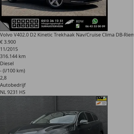
Volvo V40
2.0 D2 Kinetic Trekhaak Nav/Cruise Clima DB-Rie
€ 3.900
11/2015
316.144 km
Diesel
- (l/100 km)
2
,
8
Autobedrijf
NL 9231 HS