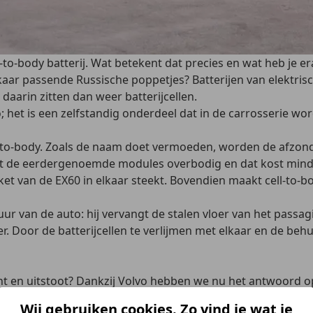
-to-body batterij. Wat betekent dat precies en wat heb je e
elkaar passende Russische poppetjes? Batterijen van elektri
aarin zitten dan weer batterijcellen.
o; het is een zelfstandig onderdeel dat in de carrosserie w
-to-body. Zoals de naam doet vermoeden, worden de afzonderl
aakt de eerdergenoemde modules overbodig en dat kost mind
ket van de EX60 in elkaar steekt. Bovendien maakt cell-to-b
uur van de auto: hij vervangt de stalen vloer van het pass
. Door de batterijcellen te verlijmen met elkaar en de behui
ht en uitstoot? Dankzij Volvo hebben we nu het antwoord o
 vergelijkbare grootte van de Volvo EX90 en delen hun bevi
Wij gebruiken cookies. Zo vind je wat je