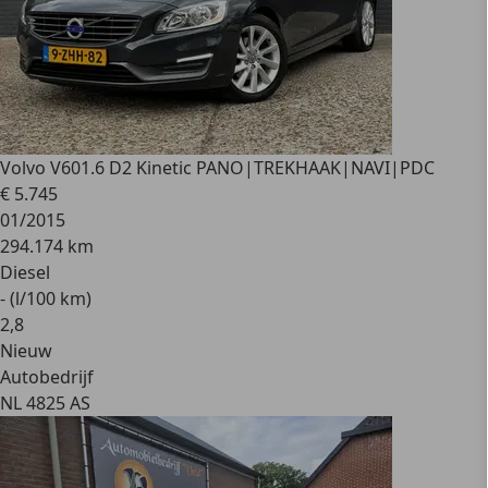
Volvo V60
1.6 D2 Kinetic PANO|TREKHAAK|NAVI|PDC
€ 5.745
01/2015
294.174 km
Diesel
- (l/100 km)
2
,
8
Nieuw
Autobedrijf
NL 4825 AS