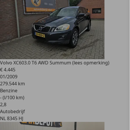
Volvo XC60
3.0 T6 AWD Summum (lees opmerking)
€ 4.445
01/2009
279.544 km
Benzine
- (l/100 km)
2
,
8
Autobedrijf
NL 8345 HJ