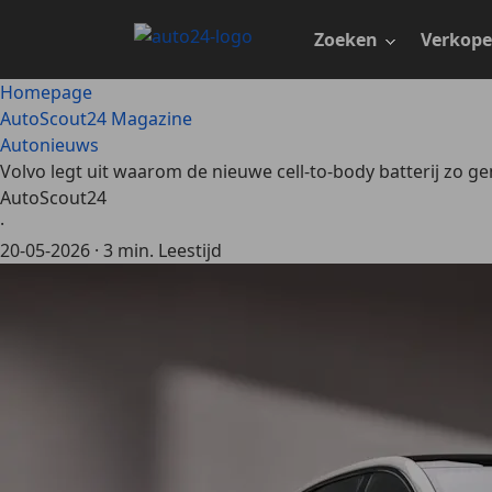
Ga
naar
Zoeken
Verkop
hoofdinhoud
Homepage
AutoScout24 Magazine
Autonieuws
Volvo legt uit waarom de nieuwe cell-to-body batterij zo gen
AutoScout24
·
20-05-2026
·
3 min. Leestijd