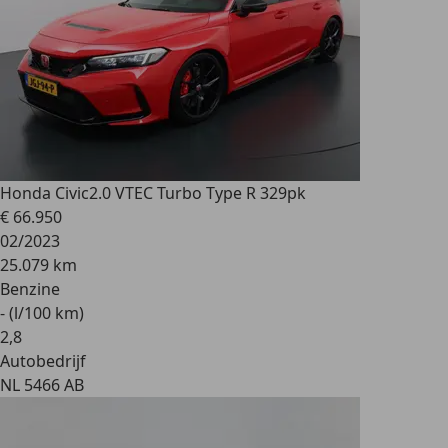
Honda Civic
2.0 VTEC Turbo Type R 329pk
€ 66.950
02/2023
25.079 km
Benzine
- (l/100 km)
2
,
8
Autobedrijf
NL 5466 AB