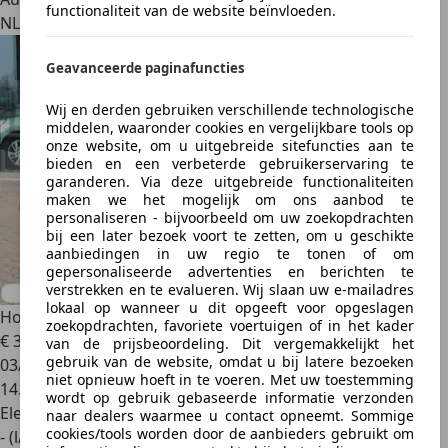
functionaliteit van de website beïnvloeden.
NL 9403 AB
Geavanceerde paginafuncties
Wij en derden gebruiken verschillende technologische
middelen, waaronder cookies en vergelijkbare tools op
onze website, om u uitgebreide sitefuncties aan te
bieden en een verbeterde gebruikerservaring te
garanderen. Via deze uitgebreide functionaliteiten
maken we het mogelijk om ons aanbod te
personaliseren - bijvoorbeeld om uw zoekopdrachten
bij een later bezoek voort te zetten, om u geschikte
aanbiedingen in uw regio te tonen of om
gepersonaliseerde advertenties en berichten te
verstrekken en te evalueren. Wij slaan uw e-mailadres
lokaal op wanneer u dit opgeeft voor opgeslagen
Honda Civic
2.0 Full Hybrid 184PK Automaat
zoekopdrachten, favoriete voertuigen of in het kader
€ 32.950
van de prijsbeoordeling. Dit vergemakkelijkt het
gebruik van de website, omdat u bij latere bezoeken
03/2024
niet opnieuw hoeft in te voeren. Met uw toestemming
14.606 km
wordt op gebruik gebaseerde informatie verzonden
Elektro/Benzine
naar dealers waarmee u contact opneemt. Sommige
cookies/tools worden door de aanbieders gebruikt om
- (l/100 km)