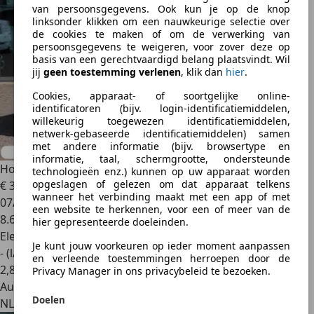
van persoonsgegevens. Ook kun je op de knop
linksonder klikken om een nauwkeurige selectie over
de cookies te maken of om de verwerking van
persoonsgegevens te weigeren, voor zover deze op
basis van een gerechtvaardigd belang plaatsvindt. Wil
jij
geen toestemming verlenen
, klik dan
hier
.
Cookies, apparaat- of soortgelijke online-
identificatoren (bijv. login-identificatiemiddelen,
willekeurig toegewezen identificatiemiddelen,
netwerk-gebaseerde identificatiemiddelen) samen
met andere informatie (bijv. browsertype en
informatie, taal, schermgrootte, ondersteunde
Honda Civic
2.0 HYBRID 184PK eCVT Advance
technologieën enz.) kunnen op uw apparaat worden
opgeslagen of gelezen om dat apparaat telkens
€ 36.950
1
wanneer het verbinding maakt met een app of met
07/2025
een website te herkennen, voor een of meer van de
8.610 km
hier gepresenteerde doeleinden.
Elektro/Benzine
Je kunt jouw voorkeuren op ieder moment aanpassen
- (l/100 km)
en verleende toestemmingen herroepen door de
2
,
8
Privacy Manager in ons privacybeleid te bezoeken.
Autobedrijf
Doelen
NL 9403 AB