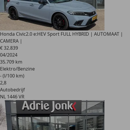
Honda Civic
2.0 e:HEV Sport FULL HYBRID | AUTOMAAT |
CAMERA |
€ 32.839
04/2024
35.709 km
Elektro/Benzine
- (l/100 km)
2
,
8
Autobedrijf
NL 1446 VR