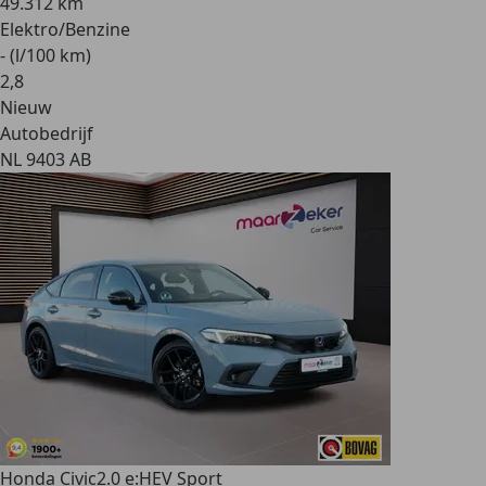
49.312 km
Elektro/Benzine
- (l/100 km)
2
,
8
Nieuw
Autobedrijf
NL 9403 AB
Honda Civic
2.0 e:HEV Sport