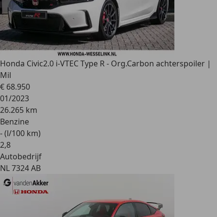
Honda Civic
2.0 i-VTEC Type R - Org.Carbon achterspoiler |
Mil
€ 68.950
01/2023
26.265 km
Benzine
- (l/100 km)
2
,
8
Autobedrijf
NL 7324 AB