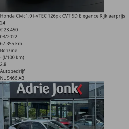
Honda Civic
1.0 i-VTEC 126pk CVT 5D Elegance Rijklaarprijs
24
€ 23.450
03/2022
67.355 km
Benzine
- (l/100 km)
2
,
8
Autobedrijf
NL 5466 AB