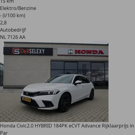
15 km
Elektro/Benzine
- (l/100 km)
2
,
8
Autobedrijf
NL 7126 AA
Honda Civic
2.0 HYBRID 184PK eCVT Advance Rijklaarprijs in
Par