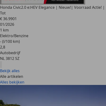
Honda Civic
2.0 e:HEV Elegance | Nieuw!| Voorraad Actie! |
Tot
€ 36.990
1
01/2026
1 km
Elektro/Benzine
- (l/100 km)
2
,
8
Autobedrijf
NL 3812 SZ
Bekijk alles
Alle artikelen
Alles bekijken