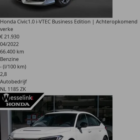
Honda Civic
1.0 i-VTEC Business Edition | Achteropkomend
verke
€ 21.930
04/2022
66.400 km
Benzine
- (l/100 km)
2
,
8
Autobedrijf
NL 1185 ZK