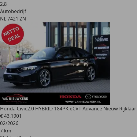
2
,
8
Autobedrijf
NL 7421 ZN
Honda Civic
2.0 HYBRID 184PK eCVT Advance Nieuw Rijklaar
€ 43.190
1
02/2026
7 km