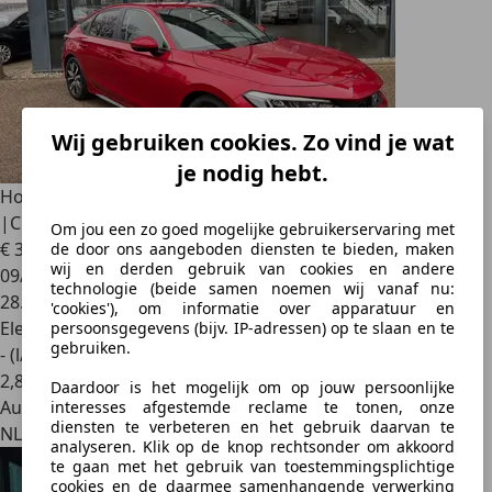
Wij gebruiken cookies. Zo vind je wat
je nodig hebt.
Honda Civic
2.0 e:HEV Elegance | AUTOMAAT | TREKHAAK
|CLIMATE
Om jou een zo goed mogelijke gebruikerservaring met
€ 31.839
de door ons aangeboden diensten te bieden, maken
wij en derden gebruik van cookies en andere
09/2024
technologie (beide samen noemen wij vanaf nu:
28.347 km
'cookies'), om informatie over apparatuur en
Elektro/Benzine
persoonsgegevens (bijv. IP-adressen) op te slaan en te
gebruiken.
- (l/100 km)
2
,
8
Daardoor is het mogelijk om op jouw persoonlijke
Autobedrijf
interesses afgestemde reclame te tonen, onze
diensten te verbeteren en het gebruik daarvan te
NL 1446 VR
analyseren. Klik op de knop rechtsonder om akkoord
te gaan met het gebruik van toestemmingsplichtige
cookies en de daarmee samenhangende verwerking