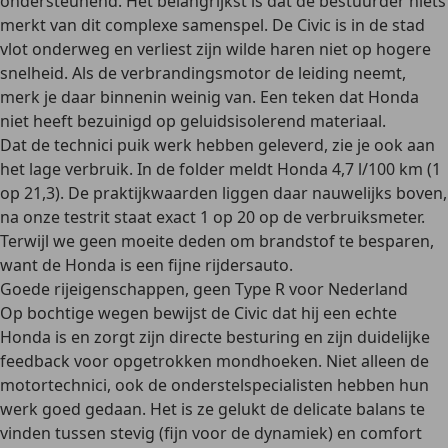
ondersteunend. Het belangrijkst is dat de bestuurder niets
merkt van dit complexe samenspel. De Civic is in de stad
vlot onderweg en verliest zijn wilde haren niet op hogere
snelheid. Als de verbrandingsmotor de leiding neemt,
merk je daar binnenin weinig van. Een teken dat Honda
niet heeft bezuinigd op geluidsisolerend materiaal.
Dat de technici puik werk hebben geleverd, zie je ook aan
het lage verbruik. In de folder meldt Honda 4,7 l/100 km (1
op 21,3). De praktijkwaarden liggen daar nauwelijks boven,
na onze testrit staat exact 1 op 20 op de verbruiksmeter.
Terwijl we geen moeite deden om brandstof te besparen,
want de Honda is een fijne rijdersauto.
Goede rijeigenschappen, geen Type R voor Nederland
Op bochtige wegen bewijst de Civic dat hij een echte
Honda is en zorgt zijn directe besturing en zijn duidelijke
feedback voor opgetrokken mondhoeken. Niet alleen de
motortechnici, ook de onderstelspecialisten hebben hun
werk goed gedaan. Het is ze gelukt de delicate balans te
vinden tussen stevig (fijn voor de dynamiek) en comfort