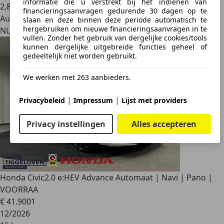
informatie die u verstrekt bij het indienen van
2
,
8
financieringsaanvragen gedurende 30 dagen op te
Autobedrijf
slaan en deze binnen deze periode automatisch te
hergebruiken om nieuwe financieringsaanvragen in te
NL 9403 AB
vullen. Zonder het gebruik van dergelijke cookies/tools
kunnen dergelijke uitgebreide functies geheel of
gedeeltelijk niet worden gebruikt.
We werken met 263 aanbieders.
|
|
Privacybeleid
Impressum
Lijst met providers
Privacy instellingen
Alles accepteren
Honda Civic
2.0 e:HEV Advance Automaat | Navi | Pano |
VOORRAA
€ 41.900
1
12/2026