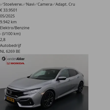
✅Stoelverw.✅Navi✅Camera✅Adapt. Cru
€ 33.950
1
05/2025
9.942 km
Elektro/Benzine
- (l/100 km)
2
,
8
Autobedrijf
NL 6269 BE