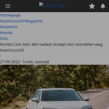
Ga
naar
hoofdinhoud
Homepage
AutoScout24 Magazine
Autotests
Honda
Civic
Honda Civic test: één nadeel streept tien voordelen weg
AutoScout24
·
27-09-2022
·
5 min. Leestijd