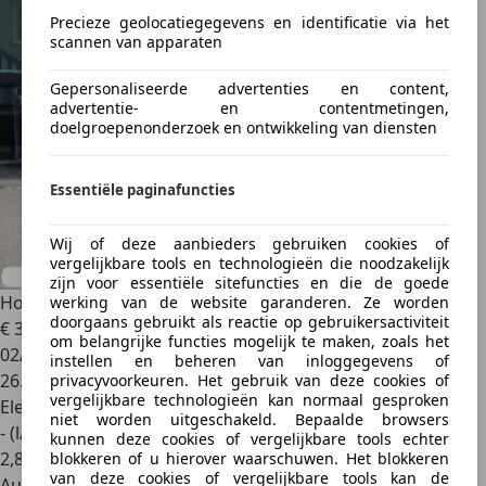
Precieze geolocatiegegevens en identificatie via het
scannen van apparaten
Gepersonaliseerde advertenties en content,
advertentie- en contentmetingen,
doelgroepenonderzoek en ontwikkeling van diensten
Essentiële paginafuncties
Wij of deze aanbieders gebruiken cookies of
vergelijkbare tools en technologieën die noodzakelijk
zijn voor essentiële sitefuncties en die de goede
Honda Civic
2.0 HYBRID 184PK eCVT Advance
werking van de website garanderen. Ze worden
doorgaans gebruikt als reactie op gebruikersactiviteit
€ 34.950
om belangrijke functies mogelijk te maken, zoals het
02/2024
instellen en beheren van inloggegevens of
26.501 km
privacyvoorkeuren. Het gebruik van deze cookies of
vergelijkbare technologieën kan normaal gesproken
Elektro/Benzine
niet worden uitgeschakeld. Bepaalde browsers
- (l/100 km)
kunnen deze cookies of vergelijkbare tools echter
2
,
8
blokkeren of u hierover waarschuwen. Het blokkeren
van deze cookies of vergelijkbare tools kan de
Autobedrijf