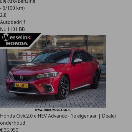
Elektro/Benzine
- (l/100 km)
2
,
8
Autobedrijf
NL 1101 BB
Honda Civic
2.0 e:HEV Advance - 1e eigenaar | Dealer
onderhoud
€ 35.950