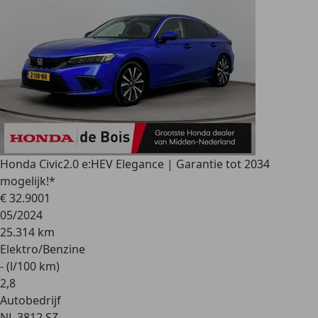
Honda Civic
2.0 e:HEV Elegance | Garantie tot 2034
mogelijk!*
€ 32.900
1
05/2024
25.314 km
Elektro/Benzine
- (l/100 km)
2
,
8
Autobedrijf
NL 3812 SZ