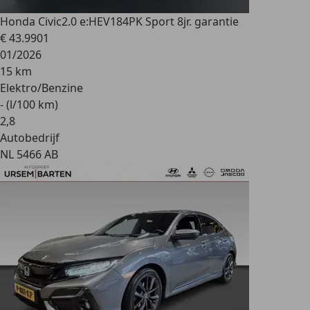
Honda Civic
2.0 e:HEV184PK Sport 8jr. garantie
€ 43.990
1
01/2026
15 km
Elektro/Benzine
- (l/100 km)
2
,
8
Autobedrijf
NL 5466 AB