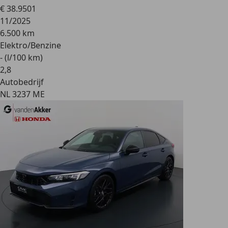
€ 38.950
1
11/2025
6.500 km
Elektro/Benzine
- (l/100 km)
2
,
8
Autobedrijf
NL 3237 ME