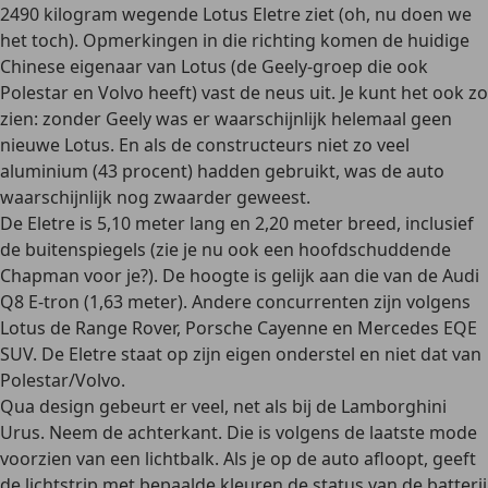
2490 kilogram wegende Lotus Eletre ziet (oh, nu doen we
het toch). Opmerkingen in die richting komen de huidige
Chinese eigenaar van Lotus (de Geely-groep die ook
Polestar en Volvo heeft) vast de neus uit. Je kunt het ook zo
zien: zonder Geely was er waarschijnlijk helemaal geen
nieuwe Lotus. En als de constructeurs niet zo veel
aluminium (43 procent) hadden gebruikt, was de auto
waarschijnlijk nog zwaarder geweest.
De Eletre is 5,10 meter lang en 2,20 meter breed, inclusief
de buitenspiegels (zie je nu ook een hoofdschuddende
Chapman voor je?). De hoogte is gelijk aan die van de Audi
Q8 E-tron (1,63 meter). Andere concurrenten zijn volgens
Lotus de Range Rover, Porsche Cayenne en Mercedes EQE
SUV. De Eletre staat op zijn eigen onderstel en niet dat van
Polestar/Volvo.
Qua design gebeurt er veel, net als bij de Lamborghini
Urus. Neem de achterkant. Die is volgens de laatste mode
voorzien van een lichtbalk. Als je op de auto afloopt, geeft
de lichtstrip met bepaalde kleuren de status van de batterij