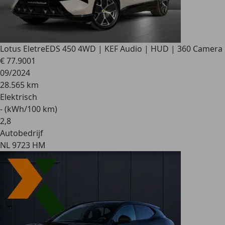
Lotus Eletre
EDS 450 4WD | KEF Audio | HUD | 360 Camera
€ 77.900
1
09/2024
28.565 km
Elektrisch
- (kWh/100 km)
2
,
8
Autobedrijf
NL 9723 HM