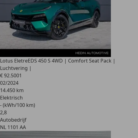
Lotus Eletre
EDS 450 S 4WD | Comfort Seat Pack |
Luchtvering |
€ 92.500
1
02/2024
14.450 km
Elektrisch
- (kWh/100 km)
2
,
8
Autobedrijf
NL 1101 AA