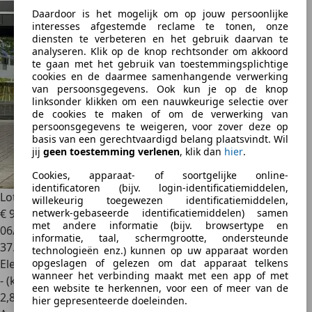
Daardoor is het mogelijk om op jouw persoonlijke
interesses afgestemde reclame te tonen, onze
diensten te verbeteren en het gebruik daarvan te
analyseren. Klik op de knop rechtsonder om akkoord
te gaan met het gebruik van toestemmingsplichtige
cookies en de daarmee samenhangende verwerking
van persoonsgegevens. Ook kun je op de knop
linksonder klikken om een nauwkeurige selectie over
de cookies te maken of om de verwerking van
persoonsgegevens te weigeren, voor zover deze op
basis van een gerechtvaardigd belang plaatsvindt. Wil
jij
geen toestemming verlenen
, klik dan
hier
.
Cookies, apparaat- of soortgelijke online-
identificatoren (bijv. login-identificatiemiddelen,
Lotus Eletre
EDS 450 S 4WD 112 kWh
willekeurig toegewezen identificatiemiddelen,
€ 90.395
netwerk-gebaseerde identificatiemiddelen) samen
met andere informatie (bijv. browsertype en
06/2025
informatie, taal, schermgrootte, ondersteunde
37.737 km
technologieën enz.) kunnen op uw apparaat worden
Elektrisch
opgeslagen of gelezen om dat apparaat telkens
wanneer het verbinding maakt met een app of met
- (kWh/100 km)
een website te herkennen, voor een of meer van de
2
,
8
hier gepresenteerde doeleinden.