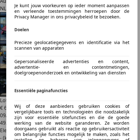
Autobedrijf
Je kunt jouw voorkeuren op ieder moment aanpassen
NL 3992 AE
en verleende toestemmingen herroepen door de
Privacy Manager in ons privacybeleid te bezoeken.
Doelen
Precieze geolocatiegegevens en identificatie via het
scannen van apparaten
Gepersonaliseerde advertenties en content,
advertentie- en contentmetingen,
doelgroepenonderzoek en ontwikkeling van diensten
Essentiële paginafuncties
Lotus Eletre
Eletre's, Emeya's, Emira's
Wij of deze aanbieders gebruiken cookies of
€ 65.395
vergelijkbare tools en technologieën die noodzakelijk
09/2023
zijn voor essentiële sitefuncties en die de goede
49.790 km
werking van de website garanderen. Ze worden
doorgaans gebruikt als reactie op gebruikersactiviteit
Elektrisch
om belangrijke functies mogelijk te maken, zoals het
- (kWh/100 km)
instellen en beheren van inloggegevens of