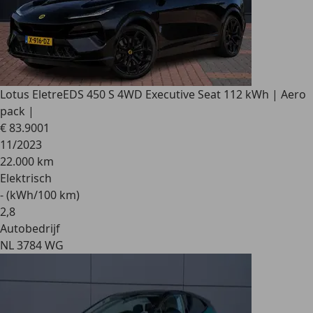
Lotus Eletre
EDS 450 S 4WD Executive Seat 112 kWh | Aero
pack |
€ 83.900
1
11/2023
22.000 km
Elektrisch
- (kWh/100 km)
2
,
8
Autobedrijf
NL 3784 WG