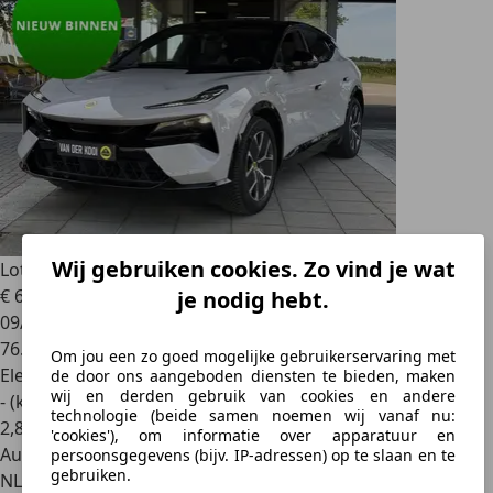
Wij gebruiken cookies. Zo vind je wat
Lotus Eletre
EDS 450 4WD 112 kWh
€ 68.195
je nodig hebt.
09/2023
76.528 km
Om jou een zo goed mogelijke gebruikerservaring met
Elektrisch
de door ons aangeboden diensten te bieden, maken
wij en derden gebruik van cookies en andere
- (kWh/100 km)
technologie (beide samen noemen wij vanaf nu:
2
,
8
'cookies'), om informatie over apparatuur en
Autobedrijf
persoonsgegevens (bijv. IP-adressen) op te slaan en te
gebruiken.
NL 3992 AE