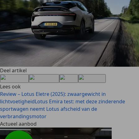
Deel artikel
Lees ook
Review – Lotus Eletre (2025): zwaargewicht in
lichtvoetigheid
Lotus Emira test: met deze zinderende
sportwagen neemt Lotus afscheid van de
verbrandingsmotor
Actueel aanbod