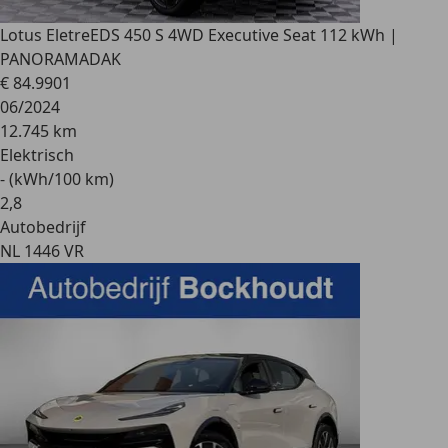
Lotus Eletre
EDS 450 S 4WD Executive Seat 112 kWh |
PANORAMADAK
€ 84.990
1
06/2024
12.745 km
Elektrisch
- (kWh/100 km)
2
,
8
Autobedrijf
NL 1446 VR