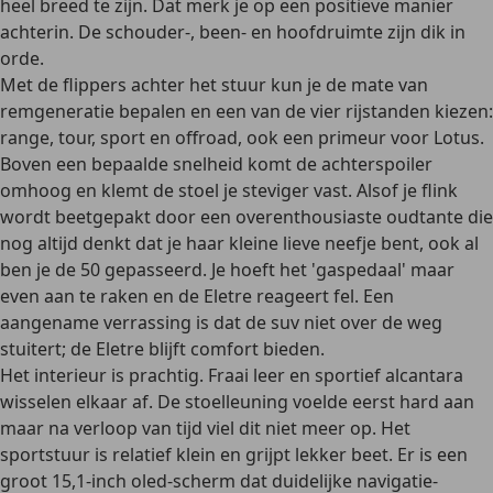
heel breed te zijn. Dat merk je op een positieve manier
achterin. De schouder-, been- en hoofdruimte zijn dik in
orde.
Met de flippers achter het stuur kun je de mate van
remgeneratie bepalen en een van de vier rijstanden kiezen:
range, tour, sport en offroad, ook een primeur voor Lotus.
Boven een bepaalde snelheid komt de achterspoiler
omhoog en klemt de stoel je steviger vast. Alsof je flink
wordt beetgepakt door een overenthousiaste oudtante die
nog altijd denkt dat je haar kleine lieve neefje bent, ook al
ben je de 50 gepasseerd. Je hoeft het 'gaspedaal' maar
even aan te raken en de Eletre reageert fel. Een
aangename verrassing is dat de suv niet over de weg
stuitert; de Eletre blijft comfort bieden.
Het interieur is prachtig. Fraai leer en sportief alcantara
wisselen elkaar af. De stoelleuning voelde eerst hard aan
maar na verloop van tijd viel dit niet meer op. Het
sportstuur is relatief klein en grijpt lekker beet. Er is een
groot 15,1-inch oled-scherm dat duidelijke navigatie-