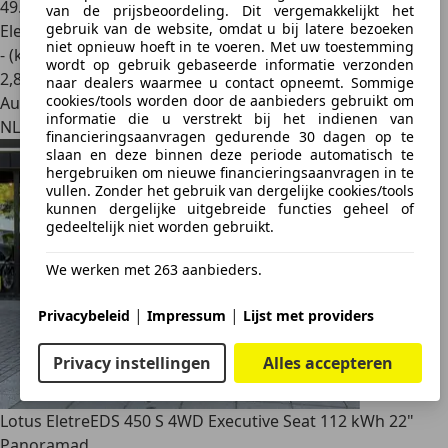
49.790 km
van de prijsbeoordeling. Dit vergemakkelijkt het
gebruik van de website, omdat u bij latere bezoeken
Elektrisch
niet opnieuw hoeft in te voeren. Met uw toestemming
- (kWh/100 km)
wordt op gebruik gebaseerde informatie verzonden
2
,
8
naar dealers waarmee u contact opneemt. Sommige
cookies/tools worden door de aanbieders gebruikt om
Autobedrijf
informatie die u verstrekt bij het indienen van
NL 3992 AE
financieringsaanvragen gedurende 30 dagen op te
slaan en deze binnen deze periode automatisch te
hergebruiken om nieuwe financieringsaanvragen in te
vullen. Zonder het gebruik van dergelijke cookies/tools
kunnen dergelijke uitgebreide functies geheel of
gedeeltelijk niet worden gebruikt.
We werken met 263 aanbieders.
|
|
Privacybeleid
Impressum
Lijst met providers
Privacy instellingen
Alles accepteren
Lotus Eletre
EDS 450 S 4WD Executive Seat 112 kWh 22"
Panoramad