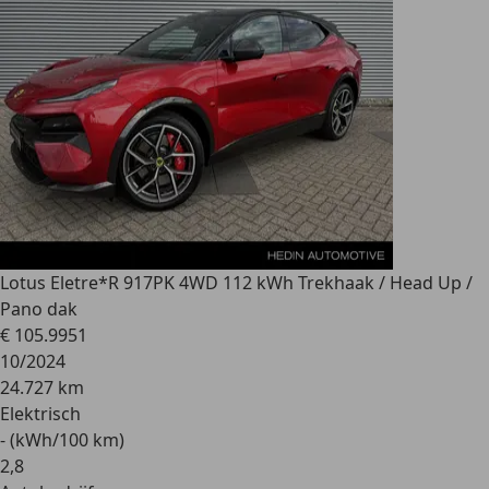
Lotus Eletre
*R 917PK 4WD 112 kWh Trekhaak / Head Up /
Pano dak
€ 105.995
1
10/2024
24.727 km
Elektrisch
- (kWh/100 km)
2
,
8