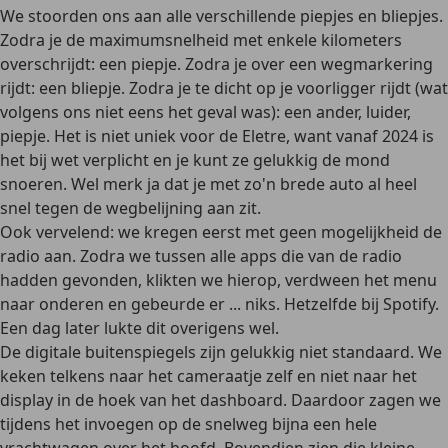
We stoorden ons aan alle verschillende piepjes en bliepjes.
Zodra je de maximumsnelheid met enkele kilometers
overschrijdt: een piepje. Zodra je over een wegmarkering
rijdt: een bliepje. Zodra je te dicht op je voorligger rijdt (wat
volgens ons niet eens het geval was): een ander, luider,
piepje. Het is niet uniek voor de Eletre, want vanaf 2024 is
het bij wet verplicht en je kunt ze gelukkig de mond
snoeren. Wel merk ja dat je met zo'n brede auto al heel
snel tegen de wegbelijning aan zit.
Ook vervelend: we kregen eerst met geen mogelijkheid de
radio aan. Zodra we tussen alle apps die van de radio
hadden gevonden, klikten we hierop, verdween het menu
naar onderen en gebeurde er ... niks. Hetzelfde bij Spotify.
Een dag later lukte dit overigens wel.
De digitale buitenspiegels zijn gelukkig niet standaard. We
keken telkens naar het cameraatje zelf en niet naar het
display in de hoek van het dashboard. Daardoor zagen we
tijdens het invoegen op de snelweg bijna een hele