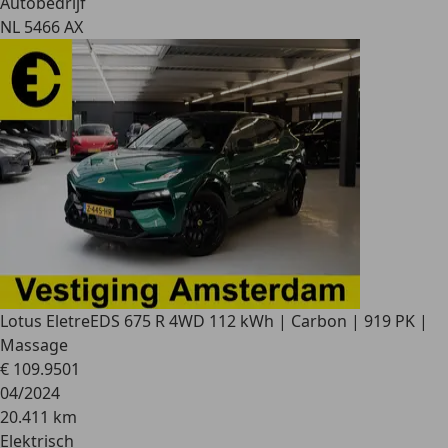
Autobedrijf
NL 5466 AX
Lotus Eletre
EDS 675 R 4WD 112 kWh | Carbon | 919 PK |
Massage
€ 109.950
1
04/2024
20.411 km
Elektrisch