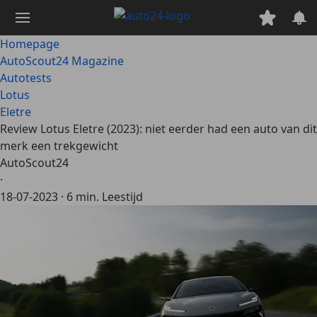
Ga
naar
hoofdinhoud
Homepage
AutoScout24 Magazine
Autotests
Lotus
Eletre
Review Lotus Eletre (2023): niet eerder had een auto van dit
merk een trekgewicht
AutoScout24
·
18-07-2023
·
6 min. Leestijd