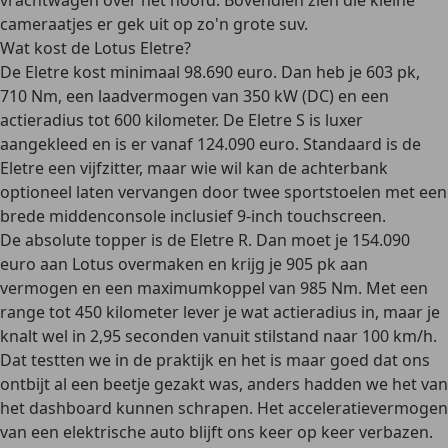
vrachtwagen over het hoofd. Bovendien zien die kleine
cameraatjes er gek uit op zo'n grote suv.
Wat kost de Lotus Eletre?
De Eletre kost minimaal 98.690 euro. Dan heb je 603 pk,
710 Nm, een laadvermogen van 350 kW (DC) en een
actieradius tot 600 kilometer. De Eletre S is luxer
aangekleed en is er vanaf 124.090 euro. Standaard is de
Eletre een vijfzitter, maar wie wil kan de achterbank
optioneel laten vervangen door twee sportstoelen met een
brede middenconsole inclusief 9-inch touchscreen.
De absolute topper is de Eletre R. Dan moet je 154.090
euro aan Lotus overmaken en krijg je 905 pk aan
vermogen en een maximumkoppel van 985 Nm. Met een
range tot 450 kilometer lever je wat actieradius in, maar je
knalt wel in 2,95 seconden vanuit stilstand naar 100 km/h.
Dat testten we in de praktijk en het is maar goed dat ons
ontbijt al een beetje gezakt was, anders hadden we het van
het dashboard kunnen schrapen. Het acceleratievermogen
van een elektrische auto blijft ons keer op keer verbazen.