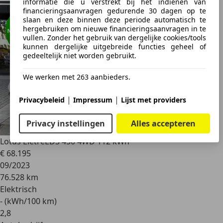
informatie die u verstrekt bij het indienen van
financieringsaanvragen gedurende 30 dagen op te
slaan en deze binnen deze periode automatisch te
hergebruiken om nieuwe financieringsaanvragen in te
vullen. Zonder het gebruik van dergelijke cookies/tools
kunnen dergelijke uitgebreide functies geheel of
gedeeltelijk niet worden gebruikt.
We werken met 263 aanbieders.
|
|
Privacybeleid
Impressum
Lijst met providers
Privacy instellingen
Alles accepteren
Lotus Eletre
EDS 450 4WD 112 kWh
€ 68.195
09/2023
76.528 km
Elektrisch
- (kWh/100 km)
2
,
8