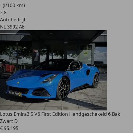
- (l/100 km)
2
,
8
Autobedrijf
NL 3992 AE
Lotus Emira
3.5 V6 First Edition Handgeschakeld 6 Bak
Zwart D
€ 95.195