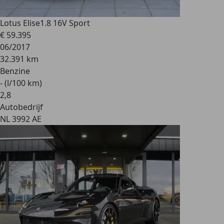
Lotus Elise
1.8 16V Sport
€ 59.395
06/2017
32.391 km
Benzine
- (l/100 km)
2
,
8
Autobedrijf
NL 3992 AE