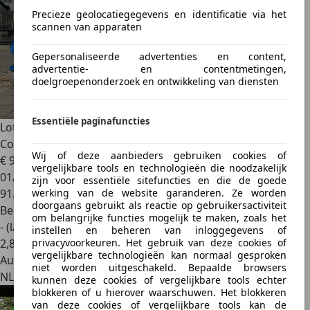
Precieze geolocatiegegevens en identificatie via het
scannen van apparaten
Gepersonaliseerde advertenties en content,
advertentie- en contentmetingen,
doelgroepenonderzoek en ontwikkeling van diensten
Essentiële paginafuncties
Lotus Emira
3.5 V6 First Edition Automaat LM velgen
Cognac Sp
Wij of deze aanbieders gebruiken cookies of
€ 90.195
vergelijkbare tools en technologieën die noodzakelijk
01/2022
zijn voor essentiële sitefuncties en die de goede
91.846 km
werking van de website garanderen. Ze worden
doorgaans gebruikt als reactie op gebruikersactiviteit
Benzine
om belangrijke functies mogelijk te maken, zoals het
- (l/100 km)
instellen en beheren van inloggegevens of
2
,
8
privacyvoorkeuren. Het gebruik van deze cookies of
vergelijkbare technologieën kan normaal gesproken
Autobedrijf
niet worden uitgeschakeld. Bepaalde browsers
NL 3992 AE
kunnen deze cookies of vergelijkbare tools echter
blokkeren of u hierover waarschuwen. Het blokkeren
van deze cookies of vergelijkbare tools kan de