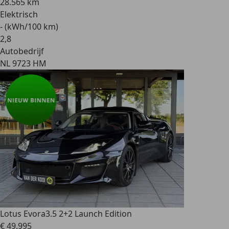
28.565 km
Elektrisch
- (kWh/100 km)
2
,
8
Autobedrijf
NL 9723 HM
Lotus Evora
3.5 2+2 Launch Edition
€ 49.995