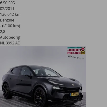
€ 50.595
02/2011
136.042 km
Benzine
- (l/100 km)
2
,
8
Autobedrijf
NL 3992 AE