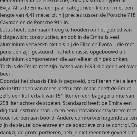
elementen van de elektrische, 2000 pk sterke hypercar
Evija. Al is de Emira een paar categorieën kleiner: met een
lengte van 4,41 meter, zit hij precies tussen de Porsche 718
Cayman en de Porsche 911 in.
Lotus heeft een naam hoog te houden op het gebied van
lichtgewicht constructies, en ook in de Emira is veel
aluminium verwerkt. Net als bij de Elise en Evora – die met
pensioen zijn gestuurd – is het chassis opgebouwd uit
aluminium componenten die aan elkaar zijn geklonken.
Toch is de Emira met zijn massa van 1493 kilo geen vel over
been.
Doordat het chassis flink is gegroeid, profiteren niet alleen
de inzittenden van meer leefruimte, maar heeft de Emira
zelfs een kofferbak van 151 liter én een bagageruimte van
258 liter achter de stoelen. Standaard heeft de Emira een
digitaal instrumentarium en een infotainmentsysteem met
touchscreen aan boord. Andere comfortverhogende zaken
zijn de sleutelloze entree en de adaptieve cruise control. En
dankzij de grote portieren, heb je niet meer het gevoel dat