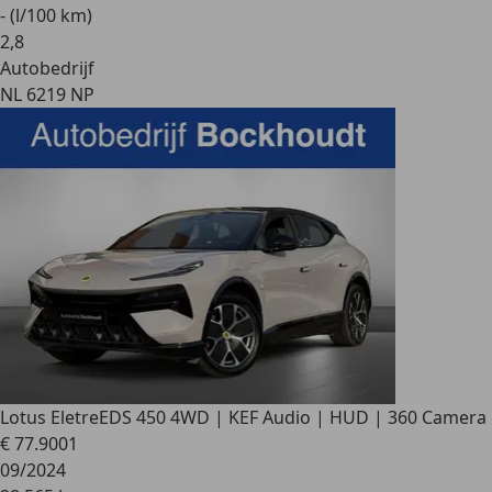
- (l/100 km)
2
,
8
Autobedrijf
NL 6219 NP
Lotus Eletre
EDS 450 4WD | KEF Audio | HUD | 360 Camera
€ 77.900
1
09/2024