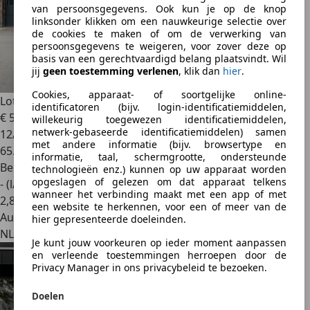
van persoonsgegevens. Ook kun je op de knop
linksonder klikken om een nauwkeurige selectie over
de cookies te maken of om de verwerking van
persoonsgegevens te weigeren, voor zover deze op
basis van een gerechtvaardigd belang plaatsvindt. Wil
jij
geen toestemming verlenen
, klik dan
hier
.
Cookies, apparaat- of soortgelijke online-
Lotus Evora
3.5 S 2+2 | 370pk
identificatoren (bijv. login-identificatiemiddelen,
€ 57.950
willekeurig toegewezen identificatiemiddelen,
netwerk-gebaseerde identificatiemiddelen) samen
12/2013
met andere informatie (bijv. browsertype en
65.000 km
informatie, taal, schermgrootte, ondersteunde
Benzine
technologieën enz.) kunnen op uw apparaat worden
opgeslagen of gelezen om dat apparaat telkens
- (l/100 km)
wanneer het verbinding maakt met een app of met
2
,
8
een website te herkennen, voor een of meer van de
Autobedrijf
hier gepresenteerde doeleinden.
NL 6413 AE
Je kunt jouw voorkeuren op ieder moment aanpassen
en verleende toestemmingen herroepen door de
Privacy Manager in ons privacybeleid te bezoeken.
Doelen