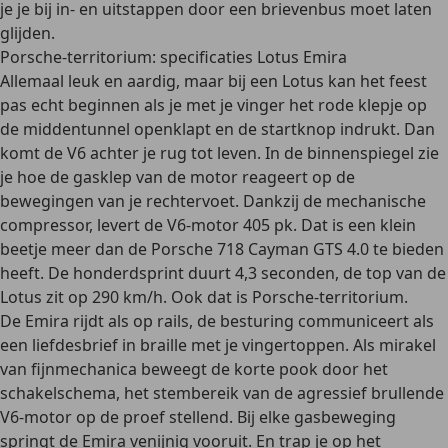
je je bij in- en uitstappen door een brievenbus moet laten
glijden.
Porsche-territorium: specificaties Lotus Emira
Allemaal leuk en aardig, maar bij een Lotus kan het feest
pas echt beginnen als je met je vinger het rode klepje op
de middentunnel openklapt en de startknop indrukt. Dan
komt de V6 achter je rug tot leven. In de binnenspiegel zie
je hoe de gasklep van de motor reageert op de
bewegingen van je rechtervoet. Dankzij de mechanische
compressor, levert de V6-motor 405 pk. Dat is een klein
beetje meer dan de Porsche 718 Cayman GTS 4.0 te bieden
heeft. De honderdsprint duurt 4,3 seconden, de top van de
Lotus zit op 290 km/h. Ook dat is Porsche-territorium.
De Emira rijdt als op rails, de besturing communiceert als
een liefdesbrief in braille met je vingertoppen. Als mirakel
van fijnmechanica beweegt de korte pook door het
schakelschema, het stembereik van de agressief brullende
V6-motor op de proef stellend. Bij elke gasbeweging
springt de Emira venijnig vooruit. En trap je op het