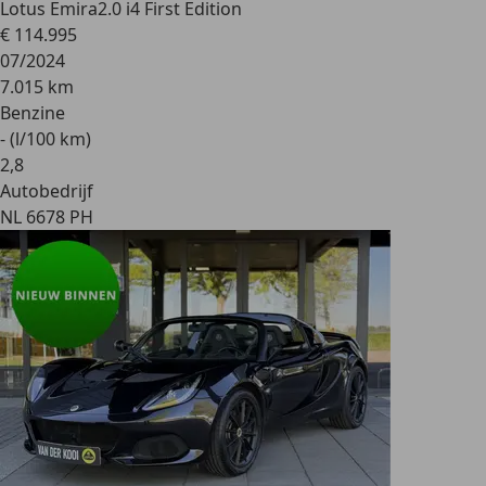
Lotus Emira
2.0 i4 First Edition
€ 114.995
07/2024
7.015 km
Benzine
- (l/100 km)
2
,
8
Autobedrijf
NL 6678 PH