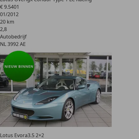
€ 9.540
1
01/2012
20 km
2
,
8
Autobedrijf
NL 3992 AE
Lotus Evora
3.5 2+2