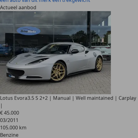
een auto van dit merk een trekgewicht
Actueel aanbod
Lotus Evora
3.5 S 2+2 | Manual | Well maintained | Carplay
|
€ 45.000
03/2011
105.000 km
Benzine