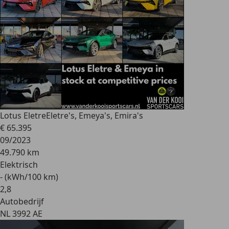
Lotus Eletre
Eletre's, Emeya's, Emira's
€ 65.395
09/2023
49.790 km
Elektrisch
- (kWh/100 km)
2
,
8
Autobedrijf
NL 3992 AE