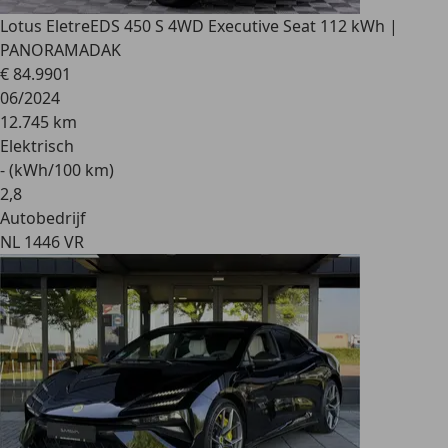
Lotus Eletre
EDS 450 S 4WD Executive Seat 112 kWh |
PANORAMADAK
€ 84.990
1
06/2024
12.745 km
Elektrisch
- (kWh/100 km)
2
,
8
Autobedrijf
NL 1446 VR