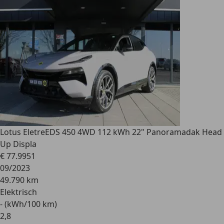
Lotus Eletre
EDS 450 4WD 112 kWh 22" Panoramadak Head
Up Displa
€ 77.995
1
09/2023
49.790 km
Elektrisch
- (kWh/100 km)
2
,
8