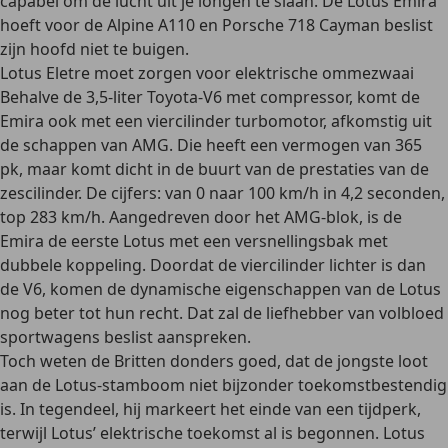
capabel om de lucht uit je longen te slaan. De Lotus Emira
hoeft voor de Alpine A110 en Porsche 718 Cayman beslist
zijn hoofd niet te buigen.
Lotus Eletre moet zorgen voor elektrische ommezwaai
Behalve de 3,5-liter Toyota-V6 met compressor, komt de
Emira ook met een viercilinder turbomotor, afkomstig uit
de schappen van AMG. Die heeft een vermogen van 365
pk, maar komt dicht in de buurt van de prestaties van de
zescilinder. De cijfers: van 0 naar 100 km/h in 4,2 seconden,
top 283 km/h. Aangedreven door het AMG-blok, is de
Emira de eerste Lotus met een versnellingsbak met
dubbele koppeling. Doordat de viercilinder lichter is dan
de V6, komen de dynamische eigenschappen van de Lotus
nog beter tot hun recht. Dat zal de liefhebber van volbloed
sportwagens beslist aanspreken.
Toch weten de Britten donders goed, dat de jongste loot
aan de Lotus-stamboom niet bijzonder toekomstbestendig
is. In tegendeel, hij markeert het einde van een tijdperk,
terwijl Lotus’ elektrische toekomst al is begonnen. Lotus