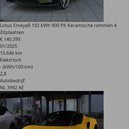
Lotus Emeya
R 102 kWh 900 PK Keramische remmen 4
Zitplaatsen
€ 140.395
01/2025
15.646 km
Elektrisch
- (kWh/100 km)
2
,
8
Autobedrijf
NL 3992 AE