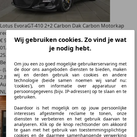
Lotus Evora
GT-410 2+2 Carbon Dak Carbon Motorkap
recaro spor
Wij gebruiken cookies. Zo vind je wat
€ 90.595
je nodig hebt.
01/2019
25.138 km
Benzine
Om jou een zo goed mogelijke gebruikerservaring met
- (l/100 km)
de door ons aangeboden diensten te bieden, maken
wij en derden gebruik van cookies en andere
2
,
8
technologie (beide samen noemen wij vanaf nu:
Autobedrijf
'cookies'), om informatie over apparatuur en
NL 3992 AE
persoonsgegevens (bijv. IP-adressen) op te slaan en te
gebruiken.
Daardoor is het mogelijk om op jouw persoonlijke
interesses afgestemde reclame te tonen, onze
diensten te verbeteren en het gebruik daarvan te
analyseren. Klik op de knop rechtsonder om akkoord
te gaan met het gebruik van toestemmingsplichtige
cookies en de daarmee samenhangende verwerking