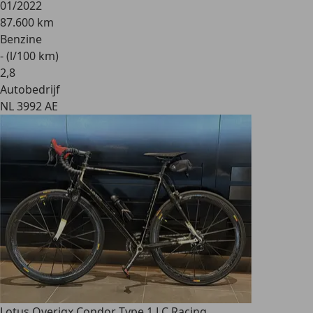
01/2022
87.600 km
Benzine
- (l/100 km)
2
,
8
Autobedrijf
NL 3992 AE
Lotus Overig
x Condor Type 1 LC Racing