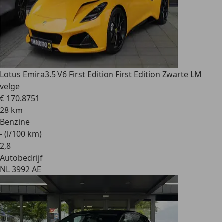
Lotus Emira
3.5 V6 First Edition First Edition Zwarte LM
velge
€ 170.875
1
28 km
Benzine
- (l/100 km)
2
,
8
Autobedrijf
NL 3992 AE