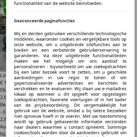
functionaliteit van de website beïnvloeden.
Geavanceerde paginafuncties
Wij en derden gebruiken verschillende technologische
middelen, waaronder cookies en vergelijkbare tools op
onze website, om u uitgebreide sitefuncties aan te
bieden en een verbeterde gebruikerservaring te
garanderen. Via deze uitgebreide functionaliteiten
maken we het mogelijk om ons aanbod te
personaliseren - bijvoorbeeld om uw zoekopdrachten
bij een later bezoek voort te zetten, om u geschikte
Lotus Emira
2.0 i4 First Edition
aanbiedingen in uw regio te tonen of om
€ 110.395
gepersonaliseerde advertenties en berichten te
verstrekken en te evalueren. Wij slaan uw e-mailadres
06/2022
lokaal op wanneer u dit opgeeft voor opgeslagen
2.651 km
zoekopdrachten, favoriete voertuigen of in het kader
Benzine
van de prijsbeoordeling. Dit vergemakkelijkt het
gebruik van de website, omdat u bij latere bezoeken
- (l/100 km)
niet opnieuw hoeft in te voeren. Met uw toestemming
2
,
8
wordt op gebruik gebaseerde informatie verzonden
Autobedrijf
naar dealers waarmee u contact opneemt. Sommige
cookies/tools worden door de aanbieders gebruikt om
NL 3992 AE