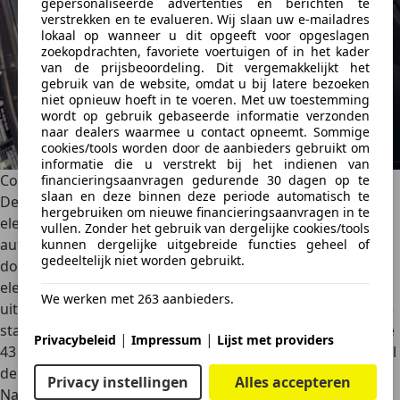
gepersonaliseerde advertenties en berichten te
verstrekken en te evalueren. Wij slaan uw e-mailadres
lokaal op wanneer u dit opgeeft voor opgeslagen
zoekopdrachten, favoriete voertuigen of in het kader
van de prijsbeoordeling. Dit vergemakkelijkt het
gebruik van de website, omdat u bij latere bezoeken
niet opnieuw hoeft in te voeren. Met uw toestemming
wordt op gebruik gebaseerde informatie verzonden
naar dealers waarmee u contact opneemt. Sommige
cookies/tools worden door de aanbieders gebruikt om
informatie die u verstrekt bij het indienen van
Conclusie MG4 Urban
financieringsaanvragen gedurende 30 dagen op te
slaan en deze binnen deze periode automatisch te
De MG4 Urban is geen auto voor mensen die hun
hergebruiken om nieuwe financieringsaanvragen in te
elektrische auto als lifestyleproduct zien. Het is ook geen
vullen. Zonder het gebruik van dergelijke cookies/tools
auto waar je na elke rit nog even naar omkijkt. Maar hij
kunnen dergelijke uitgebreide functies geheel of
gedeeltelijk niet worden gebruikt.
doet iets wat misschien wel veel belangrijker is: hij maakt
elektrisch rijden begrijpelijk en betaalbaar. De ruimte is
We werken met 263 aanbieders.
uitstekend, de bagageruimte zelfs verrassend groot en de
standaarduitrusting is ruim genoeg. De actieradius van de
|
|
Privacybeleid
Impressum
Lijst met providers
43 kWh-versie voldoet prima voor dagelijks gebruik, terwijl
de 54 kWh-uitvoering extra rust geeft voor langere ritten.
Privacy instellingen
Alles accepteren
Natuurlijk zijn er kanttekeningen. De geluidsisolatie kan