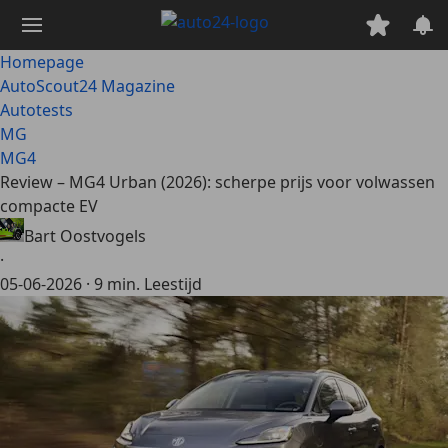
Ga
naar
hoofdinhoud
Homepage
AutoScout24 Magazine
Autotests
MG
MG4
Review – MG4 Urban (2026): scherpe prijs voor volwassen
compacte EV
Bart Oostvogels
·
05-06-2026
·
9 min. Leestijd