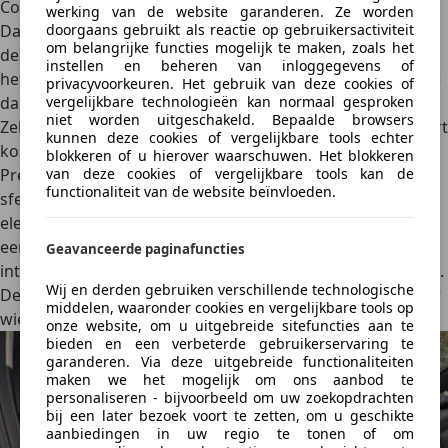
Comfort 43 kWh een tijdelijke vanafprijs van 23.950 euro.
werking van de website garanderen. Ze worden
doorgaans gebruikt als reactie op gebruikersactiviteit
Daarna stijgt die naar 25.950 euro. Dat prijsverschil roept
om belangrijke functies mogelijk te maken, zoals het
dezelfde vraag op als bij veel andere introductie-acties: als
instellen en beheren van inloggegevens of
het voor minder kan, waarom dan later meer vragen? Hoe
privacyvoorkeuren. Het gebruik van deze cookies of
vergelijkbare technologieën kan normaal gesproken
dan ook: voor 23.950 euro is dit een scherpe aanbieding.
niet worden uitgeschakeld. Bepaalde browsers
Zeker omdat je standaard al veel krijgt. De 54 kWh Comfort
kunnen deze cookies of vergelijkbare tools echter
kost tijdelijk 26.950 euro en biedt vooral meer bereik. De
blokkeren of u hierover waarschuwen. Het blokkeren
van deze cookies of vergelijkbare tools kan de
Premium begint bij 29.950 euro en voegt onder meer
functionaliteit van de website beïnvloeden.
sfeerverlichting, een zes-speaker audiosysteem, een
elektrisch verstelbare bestuurdersstoel, privacy glass en
een 360 graden camera toe. De basisversie is dus
Geavanceerde paginafuncties
interessant voor wie vooral goedkoop elektrisch wil rijden.
Wij en derden gebruiken verschillende technologische
De 54 kWh Comfort is waarschijnlijk de slimste keuze voor
middelen, waaronder cookies en vergelijkbare tools op
wie regelmatig langere ritten maakt.
onze website, om u uitgebreide sitefuncties aan te
bieden en een verbeterde gebruikerservaring te
garanderen. Via deze uitgebreide functionaliteiten
maken we het mogelijk om ons aanbod te
personaliseren - bijvoorbeeld om uw zoekopdrachten
bij een later bezoek voort te zetten, om u geschikte
aanbiedingen in uw regio te tonen of om