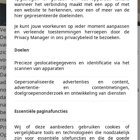
wanneer het verbinding maakt met een app of met
een website te herkennen, voor een of meer van de
hier gepresenteerde doeleinden.
Je kunt jouw voorkeuren op ieder moment aanpassen
Veiligheid dik in orde
en verleende toestemmingen herroepen door de
De MG4 Urban behaalde vijf sterren bij de veiligheidstests
Privacy Manager in ons privacybeleid te bezoeken.
van Euro NCAP. Dat is belangrijk, zeker voor een auto die
Doelen
zich richt op gezinnen en forenzen. De carrosserie bestaat
voor een groot deel uit hoogwaardig staal en standaard
Precieze geolocatiegegevens en identificatie via het
zijn zeven airbags aanwezig. Ook MG Pilot is standaard.
scannen van apparaten
Dat pakket omvat zeventien rijhulpsystemen, waaronder
adaptieve cruise control, rijstrookassistentie,
Gepersonaliseerde advertenties en content,
advertentie- en contentmetingen,
noodremassistentie en verkeersbordherkenning. Prettig is
doelgroepenonderzoek en ontwikkeling van diensten
dat je via MG Pilot Custom bepaalde systemen minder
nadrukkelijk kunt instellen of uitschakelen. Niet elke
Essentiële paginafuncties
bestuurder zit te wachten op een auto die voortdurend
meedenkt met piepjes en correcties.
Wij of deze aanbieders gebruiken cookies of
Prijs als belangrijkste wapen
vergelijkbare tools en technologieën die noodzakelijk
Op het moment van schrijven heeft de MG4 Urban
zijn voor essentiële sitefuncties en die de goede