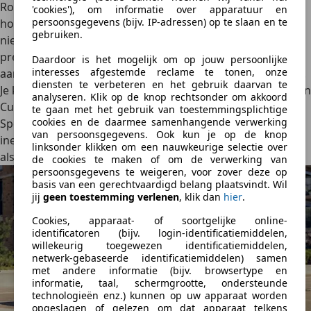
Rolgeluiden zijn wel duidelijk aanwezig. MG heeft
'cookies'), om informatie over apparatuur en
persoonsgegevens (bijv. IP-adressen) op te slaan en te
hoorbaar bespaard op geluidsisolatie. Storend wordt het
gebruiken.
niet snel, maar op grover asfalt merk je dat dit geen
premiumproduct is. Daar staat tegenover dat de
Daardoor is het mogelijk om op jouw persoonlijke
interesses afgestemde reclame te tonen, onze
aandrijflijn zelf stil is en de auto prettig en rustig reageert.
diensten te verbeteren en het gebruik daarvan te
Je kunt kiezen uit vijf rijmodi: Snow, Eco, Standard, Sport en
analyseren. Klik op de knop rechtsonder om akkoord
Custom. In de praktijk gebruik je vooral Eco en Standard.
te gaan met het gebruik van toestemmingsplichtige
cookies en de daarmee samenhangende verwerking
Sport maakt de auto wat feller, maar verandert hem niet
van persoonsgegevens. Ook kun je op de knop
ineens in een ‘hot hatchback’. De Custom-stand is handig
linksonder klikken om een nauwkeurige selectie over
als je zelf wat instellingen wilt combineren.
de cookies te maken of om de verwerking van
persoonsgegevens te weigeren, voor zover deze op
basis van een gerechtvaardigd belang plaatsvindt. Wil
jij
geen toestemming verlenen
, klik dan
hier
.
Cookies, apparaat- of soortgelijke online-
identificatoren (bijv. login-identificatiemiddelen,
willekeurig toegewezen identificatiemiddelen,
netwerk-gebaseerde identificatiemiddelen) samen
met andere informatie (bijv. browsertype en
informatie, taal, schermgrootte, ondersteunde
technologieën enz.) kunnen op uw apparaat worden
opgeslagen of gelezen om dat apparaat telkens