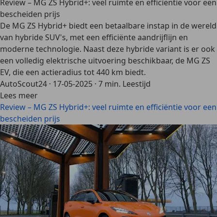
Review – MG ZS Hybrid+: veel ruimte en efficiëntie voor een
bescheiden prijs
De MG ZS Hybrid+ biedt een betaalbare instap in de wereld
van hybride SUV's, met een efficiënte aandrijflijn en
moderne technologie. Naast deze hybride variant is er ook
een volledig elektrische uitvoering beschikbaar, de MG ZS
EV, die een actieradius tot 440 km biedt.
AutoScout24
·
17-05-2025
·
7 min. Leestijd
Lees meer
Review – MG ZS Hybrid+: veel ruimte en efficiëntie voor een
bescheiden prijs