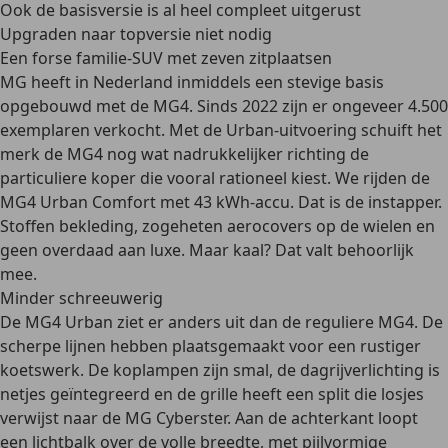
Ook de basisversie is al heel compleet uitgerust
Upgraden naar topversie niet nodig
Een forse familie-SUV met zeven zitplaatsen
MG heeft in Nederland inmiddels een stevige basis
opgebouwd met de MG4. Sinds 2022 zijn er ongeveer 4.500
exemplaren verkocht. Met de Urban-uitvoering schuift het
merk de MG4 nog wat nadrukkelijker richting de
particuliere koper die vooral rationeel kiest. We rijden de
MG4 Urban Comfort met 43 kWh-accu. Dat is de instapper.
Stoffen bekleding, zogeheten aerocovers op de wielen en
geen overdaad aan luxe. Maar kaal? Dat valt behoorlijk
mee.
Minder schreeuwerig
De MG4 Urban ziet er anders uit dan de reguliere MG4. De
scherpe lijnen hebben plaatsgemaakt voor een rustiger
koetswerk. De koplampen zijn smal, de dagrijverlichting is
netjes geïntegreerd en de grille heeft een split die losjes
verwijst naar de MG Cyberster. Aan de achterkant loopt
een lichtbalk over de volle breedte, met pijlvormige