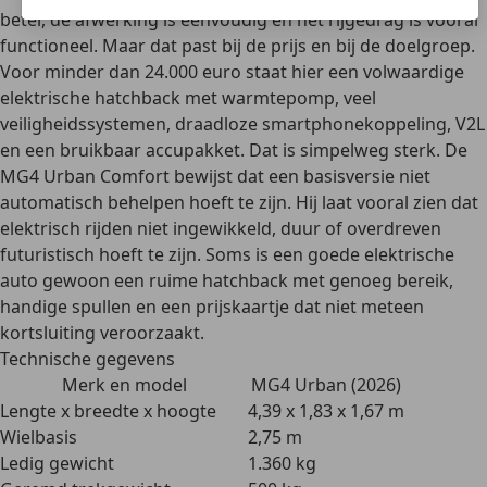
beter, de afwerking is eenvoudig en het rijgedrag is vooral
functioneel. Maar dat past bij de prijs en bij de doelgroep.
Voor minder dan 24.000 euro staat hier een volwaardige
elektrische hatchback met warmtepomp, veel
veiligheidssystemen, draadloze smartphonekoppeling, V2L
en een bruikbaar accupakket. Dat is simpelweg sterk. De
MG4 Urban Comfort bewijst dat een basisversie niet
automatisch behelpen hoeft te zijn. Hij laat vooral zien dat
elektrisch rijden niet ingewikkeld, duur of overdreven
futuristisch hoeft te zijn. Soms is een goede elektrische
auto gewoon een ruime hatchback met genoeg bereik,
handige spullen en een prijskaartje dat niet meteen
kortsluiting veroorzaakt.
Technische gegevens
Merk en model
MG4 Urban (2026)
Lengte x breedte x hoogte
4,39 x 1,83 x 1,67 m
Wielbasis
2,75 m
Ledig gewicht
1.360 kg