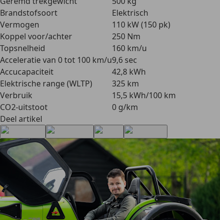
Geremd trekgewicht
500 kg
Brandstofsoort
Elektrisch
Vermogen
110 kW (150 pk)
Koppel voor/achter
250 Nm
Topsnelheid
160 km/u
Acceleratie van 0 tot 100 km/u
9,6 sec
Accucapaciteit
42,8 kWh
Elektrische range (WLTP)
325 km
Verbruik
15,5 kWh/100 km
CO2-uitstoot
0 g/km
Deel artikel