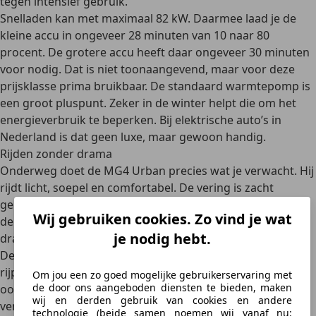
tegen intensief gebruik.
Snelladen kan met maximaal 82 kW. Daarmee laad je de
kleine accu in ongeveer 28 minuten van 10 naar 80
procent. De grotere accu heeft daar ongeveer 30 minuten
voor nodig. Dat is niet toonaangevend, maar voor deze
prijsklasse prima bruikbaar. De standaard warmtepomp is
een groot pluspunt. Zeker in de winter helpt die om het
energieverbruik te beperken. Bij elektrische auto’s in
Nederland is dat geen luxe, maar gewoon handig.
Rijden zonder drama
Onderweg doet de MG4 Urban precies wat je verwacht. Hij
rijdt licht, soepel en comfortabel. De vering is zacht
genoeg om drempels en klinkers netjes op te vangen. In
Wij gebruiken cookies. Zo vind je wat
de stad voelt de auto wendbaar aan, mede dankzij de
je nodig hebt.
draaicirkel van 10,5 meter. Op de snelweg blijft hij stabiel.
De besturing is licht en niet bijzonder communicatief. Wie
rijplezier zoekt, vindt hier weinig spektakel. Maar dat is
Om jou een zo goed mogelijke gebruikerservaring met
de door ons aangeboden diensten te bieden, maken
ook niet de bedoeling. De MG4 Urban wil ontspannen
wij en derden gebruik van cookies en andere
vervoer bieden, geen bochtenfeest.
technologie (beide samen noemen wij vanaf nu: