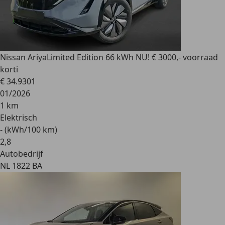
Nissan Ariya
Limited Edition 66 kWh NU! € 3000,- voorraad
korti
€ 34.930
1
01/2026
1 km
Elektrisch
- (kWh/100 km)
2
,
8
Autobedrijf
NL 1822 BA