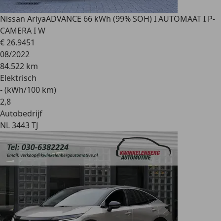
Nissan Ariya
ADVANCE 66 kWh (99% SOH) I AUTOMAAT I P-
CAMERA I W
€ 26.945
1
08/2022
84.522 km
Elektrisch
- (kWh/100 km)
2
,
8
Autobedrijf
NL 3443 TJ