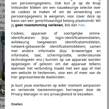
van persoonsgegevens. Ook kun je op de knop
Elektrisch
linksonder klikken om een nauwkeurige selectie over
- (kWh/100 km)
de cookies te maken of om de verwerking van
2
,
8
persoonsgegevens te weigeren, voor zover deze op
basis van een gerechtvaardigd belang plaatsvindt. Wil
Autobedrijf
jij
geen toestemming verlenen
, klik dan
hier
.
NL 8912 AA
Cookies, apparaat- of soortgelijke online-
identificatoren (bijv. login-identificatiemiddelen,
willekeurig toegewezen identificatiemiddelen,
netwerk-gebaseerde identificatiemiddelen) samen
met andere informatie (bijv. browsertype en
informatie, taal, schermgrootte, ondersteunde
technologieën enz.) kunnen op uw apparaat worden
opgeslagen of gelezen om dat apparaat telkens
wanneer het verbinding maakt met een app of met
een website te herkennen, voor een of meer van de
hier gepresenteerde doeleinden.
Je kunt jouw voorkeuren op ieder moment aanpassen
en verleende toestemmingen herroepen door de
Privacy Manager in ons privacybeleid te bezoeken.
Nissan Ariya
Evolve 91 kWh SOH98% Wpomp CarPlay Pano
Doelen
Leder LED