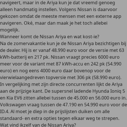
navigeert, maar in de Ariya kun je dat vreemd genoeg
alleen handmatig instellen. Volgens Nissan is daarvoor
gekozen omdat de meeste mensen met een externe app
navigeren. Oké, maar dan maak je het toch allebei
mogelijk.
Wanneer komt de Nissan Ariya en wat kost-ie?
Na de zomervakantie kun je de Nissan Ariya bezichtigen bij
de dealer. Hij is er vanaf 48.990 euro voor de versie met 63
kWh-batterij en 217 pk. Nissan vraagt precies 6000 euro
meer voor de variant met 87 kWh-accu en 242 pk (54.990
euro) en nog eens 4000 euro daar bovenop voor de
vierwielaangedreven topversie met 306 pk (58.990 euro).
In vergelijking met zijn directe concurrenten lijkt de Ariya
aan de prijzige kant. De supersnel ladende Hyunda Ioniq 5
en Kia EV6 zitten allebei tussen de 45.000 en 56.000 euro in.
Volkswagen vraag tussen de 47.190 en 54.990 euro voor de
ID.4. Al moet je diep in de prijslijsten duiken om alle
standaard- en extra opties tegen elkaar weg te strepen.
Wat vind ikzelf van de Nissan Ariya?