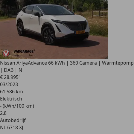
Nissan Ariya
Advance 66 kWh | 360 Camera | Warmtepomp
| DAB | N
€ 28.995
1
03/2023
61.586 km
Elektrisch
- (kWh/100 km)
2
,
8
Autobedrijf
NL 6718 XJ