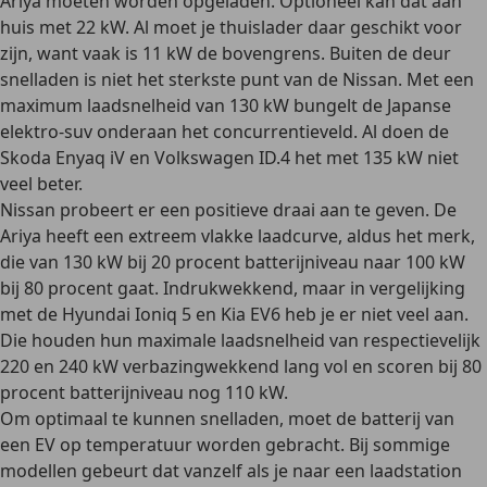
Ariya moeten worden opgeladen. Optioneel kan dat aan
huis met 22 kW. Al moet je thuislader daar geschikt voor
zijn, want vaak is 11 kW de bovengrens. Buiten de deur
snelladen is niet het sterkste punt van de Nissan. Met een
maximum laadsnelheid van 130 kW bungelt de Japanse
elektro-suv onderaan het concurrentieveld. Al doen de
Skoda Enyaq iV en Volkswagen ID.4 het met 135 kW niet
veel beter.
Nissan probeert er een positieve draai aan te geven. De
Ariya heeft een extreem vlakke laadcurve, aldus het merk,
die van 130 kW bij 20 procent batterijniveau naar 100 kW
bij 80 procent gaat. Indrukwekkend, maar in vergelijking
met de Hyundai Ioniq 5 en Kia EV6 heb je er niet veel aan.
Die houden hun maximale laadsnelheid van respectievelijk
220 en 240 kW verbazingwekkend lang vol en scoren bij 80
procent batterijniveau nog 110 kW.
Om optimaal te kunnen snelladen, moet de batterij van
een EV op temperatuur worden gebracht. Bij sommige
modellen gebeurt dat vanzelf als je naar een laadstation