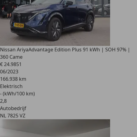
Nissan Ariya
Advantage Edition Plus 91 kWh | SOH 97% |
360 Came
€ 24.985
1
06/2023
166.938 km
Elektrisch
- (kWh/100 km)
2
,
8
Autobedrijf
NL 7825 VZ