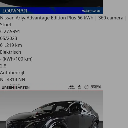
Nissan Ariya
Advantage Edition Plus 66 kWh | 360 camera |
Stoel
€ 27.999
1
05/2023
61.219 km
Elektrisch
- (kWh/100 km)
2
,
8
Autobedrijf
NL 4814 NN