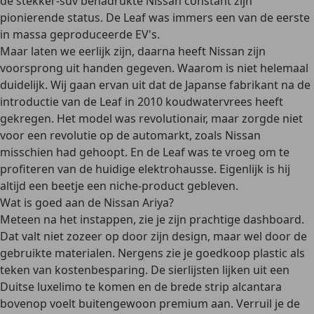
de stekker-suv benadrukte Nissan constant zijn
pionierende status. De Leaf was immers een van de eerste
in massa geproduceerde EV's.
Maar laten we eerlijk zijn, daarna heeft Nissan zijn
voorsprong uit handen gegeven. Waarom is niet helemaal
duidelijk. Wij gaan ervan uit dat de Japanse fabrikant na de
introductie van de Leaf in 2010 koudwatervrees heeft
gekregen. Het model was revolutionair, maar zorgde niet
voor een revolutie op de automarkt, zoals Nissan
misschien had gehoopt. En de Leaf was te vroeg om te
profiteren van de huidige elektrohausse. Eigenlijk is hij
altijd een beetje een niche-product gebleven.
Wat is goed aan de Nissan Ariya?
Meteen na het instappen, zie je zijn prachtige dashboard.
Dat valt niet zozeer op door zijn design, maar wel door de
gebruikte materialen. Nergens zie je goedkoop plastic als
teken van kostenbesparing. De sierlijsten lijken uit een
Duitse luxelimo te komen en de brede strip alcantara
bovenop voelt buitengewoon premium aan. Verruil je de