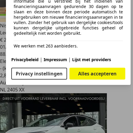
informatie die u verstrekt bij het indienen van
financieringsaanvragen gedurende 30 dagen op te
slaan en deze binnen deze periode automatisch te
hergebruiken om nieuwe financieringsaanvragen in te
vullen. Zonder het gebruik van dergelijke cookies/tools
Nissan Ariya
Evolve 66 kWh 98%SOH Warmtepomp Half-
kunnen dergelijke uitgebreide functies geheel of
Leder Camera
gedeeltelijk niet worden gebruikt.
€ 28.940
1
We werken met 263 aanbieders.
01/2023
88.993 km
|
|
Privacybeleid
Impressum
Lijst met providers
Elektrisch
- (kWh/100 km)
Privacy instellingen
Alles accepteren
2
,
8
Autobedrijf
NL 2405 XX