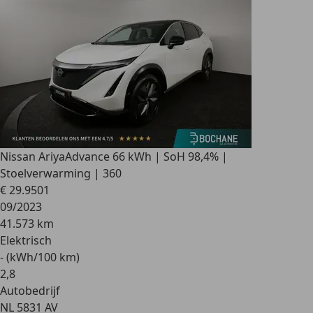
Nissan Ariya
Advance 66 kWh | SoH 98,4% |
Stoelverwarming | 360
€ 29.950
1
09/2023
41.573 km
Elektrisch
- (kWh/100 km)
2
,
8
Autobedrijf
NL 5831 AV