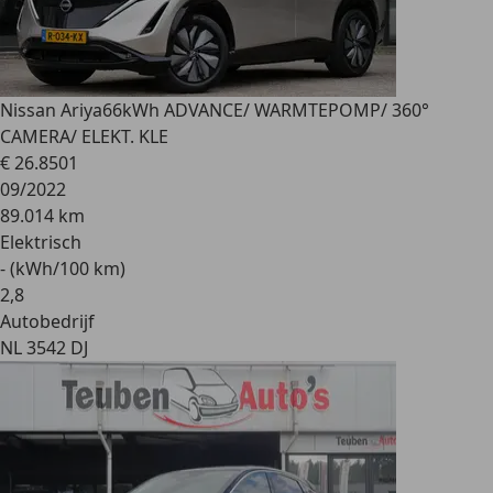
Nissan Ariya
66kWh ADVANCE/ WARMTEPOMP/ 360°
CAMERA/ ELEKT. KLE
€ 26.850
1
09/2022
89.014 km
Elektrisch
- (kWh/100 km)
2
,
8
Autobedrijf
NL 3542 DJ