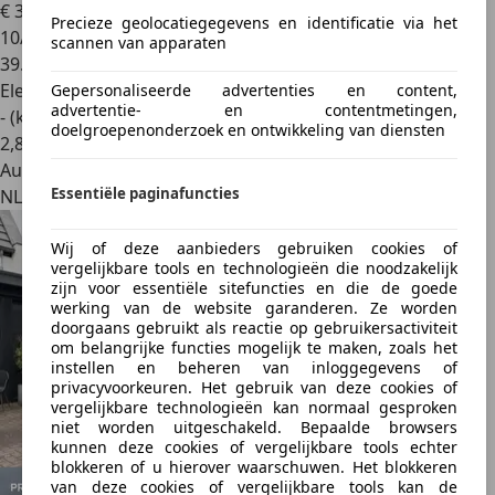
€ 36.864
1
Precieze geolocatiegegevens en identificatie via het
10/2022
scannen van apparaten
39.496 km
Elektrisch
Gepersonaliseerde advertenties en content,
advertentie- en contentmetingen,
- (kWh/100 km)
doelgroepenonderzoek en ontwikkeling van diensten
2
,
8
Autobedrijf
Essentiële paginafuncties
NL 2491 BW
Wij of deze aanbieders gebruiken cookies of
vergelijkbare tools en technologieën die noodzakelijk
zijn voor essentiële sitefuncties en die de goede
werking van de website garanderen. Ze worden
doorgaans gebruikt als reactie op gebruikersactiviteit
om belangrijke functies mogelijk te maken, zoals het
instellen en beheren van inloggegevens of
privacyvoorkeuren. Het gebruik van deze cookies of
vergelijkbare technologieën kan normaal gesproken
niet worden uitgeschakeld. Bepaalde browsers
kunnen deze cookies of vergelijkbare tools echter
blokkeren of u hierover waarschuwen. Het blokkeren
van deze cookies of vergelijkbare tools kan de