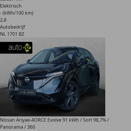
Elektrisch
- (kWh/100 km)
2
,
8
Autobedrijf
NL 1701 BZ
Nissan Ariya
e-4ORCE Evolve 91 kWh / SoH 98,7% /
Panorama / 360