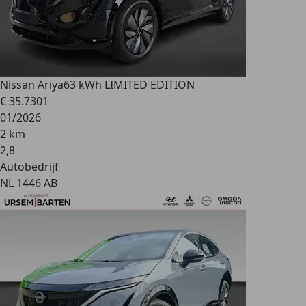
Nissan Ariya
63 kWh LIMITED EDITION
€ 35.730
1
01/2026
2 km
2
,
8
Autobedrijf
NL 1446 AB