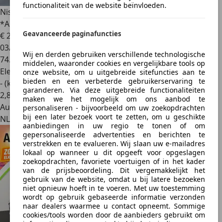
functionaliteit van de website beïnvloeden.
Nissan Ariya
66 kWh SOH 97% PANO/STUUR+STOEL VERW.
*ALL-IN PRIJ
Geavanceerde paginafuncties
€ 29.950
1
03/2023
Wij en derden gebruiken verschillende technologische
74.111 km
middelen, waaronder cookies en vergelijkbare tools op
Elektrisch
onze website, om u uitgebreide sitefuncties aan te
bieden en een verbeterde gebruikerservaring te
- (kWh/100 km)
garanderen. Via deze uitgebreide functionaliteiten
2
,
8
maken we het mogelijk om ons aanbod te
Autobedrijf
personaliseren - bijvoorbeeld om uw zoekopdrachten
bij een later bezoek voort te zetten, om u geschikte
NL 7961 NH
aanbiedingen in uw regio te tonen of om
gepersonaliseerde advertenties en berichten te
verstrekken en te evalueren. Wij slaan uw e-mailadres
lokaal op wanneer u dit opgeeft voor opgeslagen
zoekopdrachten, favoriete voertuigen of in het kader
van de prijsbeoordeling. Dit vergemakkelijkt het
gebruik van de website, omdat u bij latere bezoeken
niet opnieuw hoeft in te voeren. Met uw toestemming
wordt op gebruik gebaseerde informatie verzonden
naar dealers waarmee u contact opneemt. Sommige
cookies/tools worden door de aanbieders gebruikt om