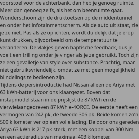
voorstoel voor de achterbank, dan heb je genoeg ruimte.
Meer dan genoeg zelfs, als het om beenruimte gaat.
Wonderschoon zijn de druktoetsen op de middentunnel
en onder het infotainmentscherm. Als de auto uit staat, zie
je ze niet. Pas als ze oplichten, wordt duidelijk dat je erop
kunt drukken, bijvoorbeeld om de temperatuur te
veranderen. De vlakjes geven haptische feedback, dus je
voelt een trilling onder je vinger als je ze gebruikt. Toch zijn
ze een gevalletje van style over substance. Prachtig, maar
niet gebruiksvriendelijk, omdat ze met geen mogelijkheid
blindelings te bedienen zijn.
Tijdens de persintroductie had Nissan alleen de Ariya met
63 kWh-batterij voor ons klaargezet. Boven dat
instapmodel staan in de prijslijst de 87 kWh en de
vierwielaangedreven 87 kWh e-4ORCE. De eerste heeft een
vermogen van 242 pk, de tweede 306 pk. Beide komen zo’n
500 kilometer ver op een volle lading. De door ons gereden
Ariya 63 kWh is 217 pk sterk, met een koppel van 300 Nm
en een actieradius van maximaal 403 kilometer.