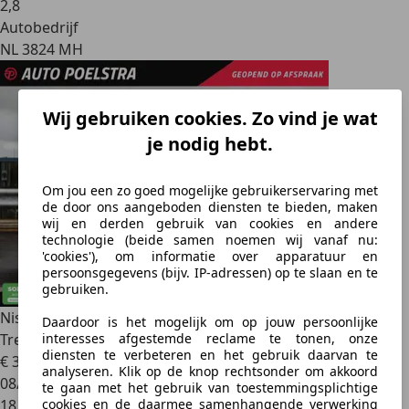
2
,
8
Autobedrijf
NL 3824 MH
Wij gebruiken cookies. Zo vind je wat
je nodig hebt.
Om jou een zo goed mogelijke gebruikerservaring met
de door ons aangeboden diensten te bieden, maken
wij en derden gebruik van cookies en andere
technologie (beide samen noemen wij vanaf nu:
'cookies'), om informatie over apparatuur en
persoonsgegevens (bijv. IP-adressen) op te slaan en te
gebruiken.
Nissan Ariya
Evolve 91 kWh | SOH 99% | Panoramadak |
Daardoor is het mogelijk om op jouw persoonlijke
Trekhaak |
interesses afgestemde reclame te tonen, onze
diensten te verbeteren en het gebruik daarvan te
€ 37.900
analyseren. Klik op de knop rechtsonder om akkoord
08/2023
te gaan met het gebruik van toestemmingsplichtige
18.706 km
cookies en de daarmee samenhangende verwerking