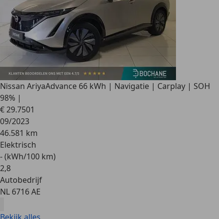
Nissan Ariya
Advance 66 kWh | Navigatie | Carplay | SOH
98% |
€ 29.750
1
09/2023
46.581 km
Elektrisch
- (kWh/100 km)
2
,
8
Autobedrijf
NL 6716 AE
Bekijk alles