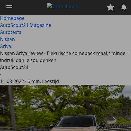
Ga
naar
hoofdinhoud
Homepage
AutoScout24 Magazine
Autotests
Nissan
Ariya
Nissan Ariya review - Elektrische comeback maakt minder
indruk dan je zou denken
AutoScout24
·
11-08-2022
·
6 min. Leestijd