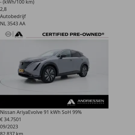
- (kWh/100 km)
2
,
8
Autobedrijf
NL 3543 AA
Nissan Ariya
Evolve 91 kWh SoH 99%
€ 34.750
1
09/2023
82.837 km