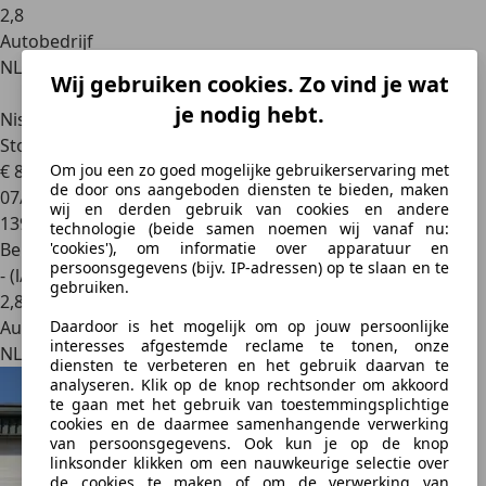
2
,
8
Autobedrijf
NL 7325 AM
Wij gebruiken cookies. Zo vind je wat
je nodig hebt.
Nissan Pulsar
1.6 DIG-T GT Volleder, Trekhaak,
Stoelverwarming
Om jou een zo goed mogelijke gebruikerservaring met
€ 8.000
de door ons aangeboden diensten te bieden, maken
07/2015
wij en derden gebruik van cookies en andere
139.586 km
technologie (beide samen noemen wij vanaf nu:
'cookies'), om informatie over apparatuur en
Benzine
persoonsgegevens (bijv. IP-adressen) op te slaan en te
- (l/100 km)
gebruiken.
2
,
8
Daardoor is het mogelijk om op jouw persoonlijke
Autobedrijf
interesses afgestemde reclame te tonen, onze
NL 8317 AP
diensten te verbeteren en het gebruik daarvan te
analyseren. Klik op de knop rechtsonder om akkoord
te gaan met het gebruik van toestemmingsplichtige
cookies en de daarmee samenhangende verwerking
van persoonsgegevens. Ook kun je op de knop
linksonder klikken om een nauwkeurige selectie over
de cookies te maken of om de verwerking van