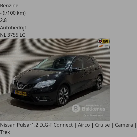
Benzine
- (l/100 km)
2
,
8
Autobedrijf
NL 3755 LC
Nissan Pulsar
1.2 DIG-T Connect | Airco | Cruise | Camera |
Trek