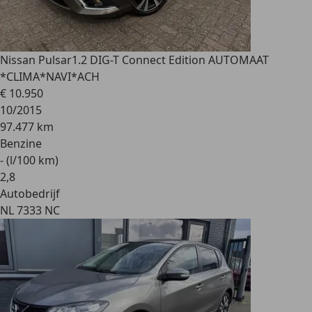
Nissan Pulsar
1.2 DIG-T Connect Edition AUTOMAAT
*CLIMA*NAVI*ACH
€ 10.950
10/2015
97.477 km
Benzine
- (l/100 km)
2
,
8
Autobedrijf
NL 7333 NC