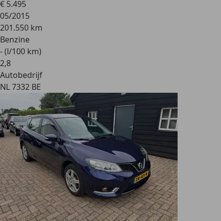
€ 5.495
05/2015
201.550 km
Benzine
- (l/100 km)
2
,
8
Autobedrijf
NL 7332 BE