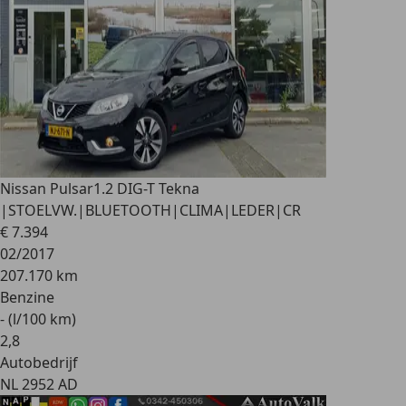
Nissan Pulsar
1.2 DIG-T Tekna
|STOELVW.|BLUETOOTH|CLIMA|LEDER|CR
€ 7.394
02/2017
207.170 km
Benzine
- (l/100 km)
2
,
8
Autobedrijf
NL 2952 AD