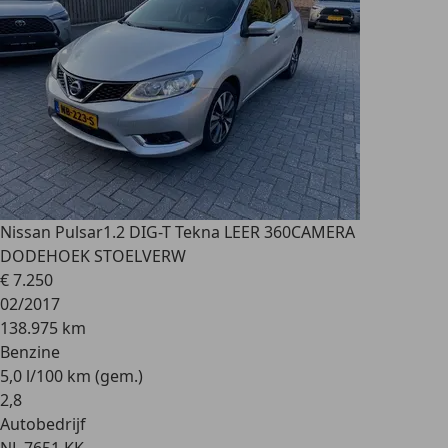
Nissan Pulsar
1.2 DIG-T Tekna LEER 360CAMERA
DODEHOEK STOELVERW
€ 7.250
02/2017
138.975 km
Benzine
5,0 l/100 km (gem.)
2
,
8
Autobedrijf