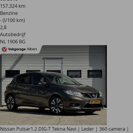
157.324 km
Benzine
- (l/100 km)
2
,
8
Autobedrijf
NL 1906 BG
Nissan Pulsar
1.2 DIG-T Tekna Navi | Leder | 360 camera |