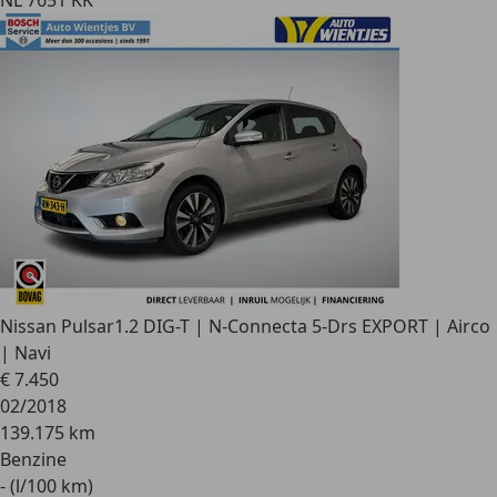
NL 7651 KK
Nissan Pulsar
1.2 DIG-T | N-Connecta 5-Drs EXPORT | Airco
| Navi
€ 7.450
02/2018
139.175 km
Benzine
- (l/100 km)