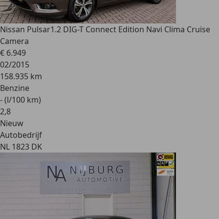
Nissan Pulsar
1.2 DIG-T Connect Edition Navi Clima Cruise
Camera
€ 6.949
02/2015
158.935 km
Benzine
- (l/100 km)
2
,
8
Nieuw
Autobedrijf
NL 1823 DK