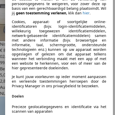
persoonsgegevens te weigeren, voor zover deze op
basis van een gerechtvaardigd belang plaatsvindt. Wil
jij
geen toestemming verlenen
, klik dan
hier
.
Cookies, apparaat- of soortgelijke online-
identificatoren (bijv. login-identificatiemiddelen,
willekeurig toegewezen identificatiemiddelen,
netwerk-gebaseerde identificatiemiddelen) samen
met andere informatie (bijv. browsertype en
Nissan Pulsar
1.2 DIG-T Visia
informatie, taal, schermgrootte, ondersteunde
technologieën enz.) kunnen op uw apparaat worden
€ 8.450
opgeslagen of gelezen om dat apparaat telkens
02/2017
wanneer het verbinding maakt met een app of met
99.915 km
een website te herkennen, voor een of meer van de
hier gepresenteerde doeleinden.
Benzine
5,0 l/100 km (gem.)
Je kunt jouw voorkeuren op ieder moment aanpassen
2
,
8
en verleende toestemmingen herroepen door de
Privacy Manager in ons privacybeleid te bezoeken.
Autobedrijf
NL 7211 ER
Doelen
Precieze geolocatiegegevens en identificatie via het
scannen van apparaten