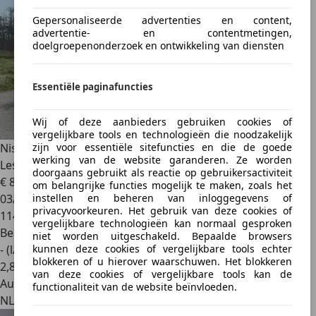
Gepersonaliseerde advertenties en content,
advertentie- en contentmetingen,
doelgroepenonderzoek en ontwikkeling van diensten
Essentiële paginafuncties
Wij of deze aanbieders gebruiken cookies of
vergelijkbare tools en technologieën die noodzakelijk
zijn voor essentiële sitefuncties en die de goede
Nissan Pulsar
1.2 DIG-T Connect Edition Camera Navi Key-
werking van de website garanderen. Ze worden
Less Tre
doorgaans gebruikt als reactie op gebruikersactiviteit
€ 8.900
om belangrijke functies mogelijk te maken, zoals het
instellen en beheren van inloggegevens of
03/2015
privacyvoorkeuren. Het gebruik van deze cookies of
114.180 km
vergelijkbare technologieën kan normaal gesproken
Benzine
niet worden uitgeschakeld. Bepaalde browsers
kunnen deze cookies of vergelijkbare tools echter
- (l/100 km)
blokkeren of u hierover waarschuwen. Het blokkeren
2
,
8
van deze cookies of vergelijkbare tools kan de
Autobedrijf
functionaliteit van de website beïnvloeden.
NL 1901 NM