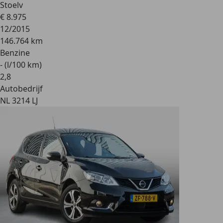
Stoelv
€ 8.975
12/2015
146.764 km
Benzine
- (l/100 km)
2
,
8
Autobedrijf
NL 3214 LJ