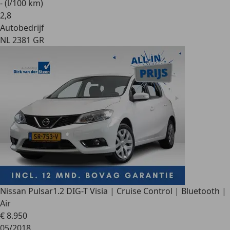
- (l/100 km)
2
,
8
Autobedrijf
NL 2381 GR
Nissan Pulsar
1.2 DIG-T Visia | Cruise Control | Bluetooth |
Air
€ 8.950
05/2018