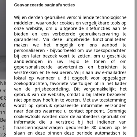
Geavanceerde paginafuncties
Wij en derden gebruiken verschillende technologische
middelen, waaronder cookies en vergelijkbare tools op
onze website, om u uitgebreide sitefuncties aan te
bieden en een verbeterde gebruikerservaring te
garanderen. Via deze uitgebreide functionaliteiten
maken we het mogelijk om ons aanbod te
personaliseren - bijvoorbeeld om uw zoekopdrachten
bij een later bezoek voort te zetten, om u geschikte
aanbiedingen in uw regio te tonen of om
gepersonaliseerde advertenties en berichten te
verstrekken en te evalueren. Wij slaan uw e-mailadres
lokaal op wanneer u dit opgeeft voor opgeslagen
Nissan Pulsar
1.2 DIG-T N-Vision
zoekopdrachten, favoriete voertuigen of in het kader
van de prijsbeoordeling. Dit vergemakkelijkt het
Org.NL|360°camera|Trekhaak|Clim
gebruik van de website, omdat u bij latere bezoeken
€ 8.950
niet opnieuw hoeft in te voeren. Met uw toestemming
06/2017
wordt op gebruik gebaseerde informatie verzonden
naar dealers waarmee u contact opneemt. Sommige
112.036 km
cookies/tools worden door de aanbieders gebruikt om
Benzine
informatie die u verstrekt bij het indienen van
- (l/100 km)
financieringsaanvragen gedurende 30 dagen op te
slaan en deze binnen deze periode automatisch te
2
,
8