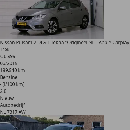
Nissan Pulsar
1.2 DIG-T Tekna "Origineel NL!" Apple-Carplay
Trek
€ 6.999
06/2015
189.540 km
Benzine
- (l/100 km)
2
,
8
Nieuw
Autobedrijf
NL 7317 AW