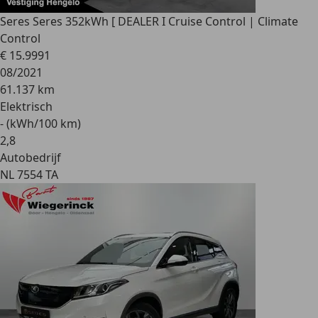
Seres Seres 3
52kWh [ DEALER I Cruise Control | Climate
Control
€ 15.999
1
08/2021
61.137 km
Elektrisch
- (kWh/100 km)
2
,
8
Autobedrijf
NL 7554 TA