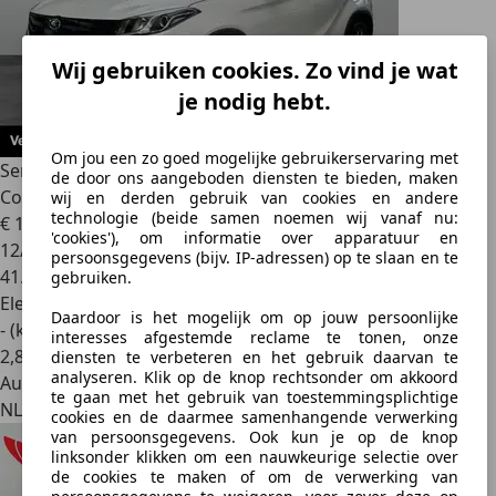
Wij gebruiken cookies. Zo vind je wat
je nodig hebt.
Om jou een zo goed mogelijke gebruikerservaring met
Seres Seres 3
52kWh [ DEALER I Cruise Control | Climate
de door ons aangeboden diensten te bieden, maken
Control
wij en derden gebruik van cookies en andere
technologie (beide samen noemen wij vanaf nu:
€ 16.499
1
'cookies'), om informatie over apparatuur en
12/2020
persoonsgegevens (bijv. IP-adressen) op te slaan en te
41.115 km
gebruiken.
Elektrisch
Daardoor is het mogelijk om op jouw persoonlijke
- (kWh/100 km)
interesses afgestemde reclame te tonen, onze
2
,
8
diensten te verbeteren en het gebruik daarvan te
analyseren. Klik op de knop rechtsonder om akkoord
Autobedrijf
te gaan met het gebruik van toestemmingsplichtige
NL 7554 TA
cookies en de daarmee samenhangende verwerking
van persoonsgegevens. Ook kun je op de knop
linksonder klikken om een nauwkeurige selectie over
de cookies te maken of om de verwerking van