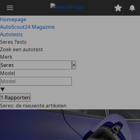
Ga
naar
hoofdinhoud
Homepage
AutoScout24 Magazine
Autotests
Seres Tests
Zoek een autotest
Merk
×
Model
▼
1
Rapporten
Seres: de nieuwste artikelen