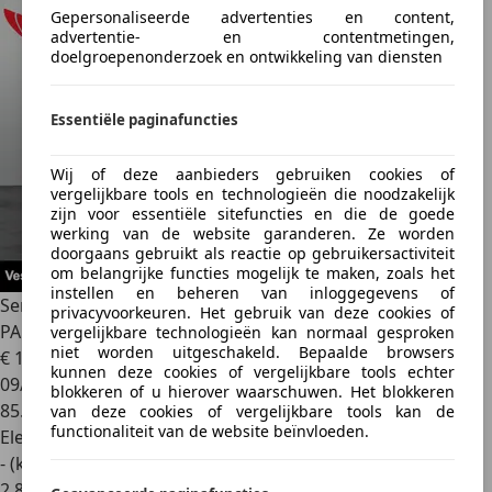
Gepersonaliseerde advertenties en content,
advertentie- en contentmetingen,
doelgroepenonderzoek en ontwikkeling van diensten
Essentiële paginafuncties
Wij of deze aanbieders gebruiken cookies of
vergelijkbare tools en technologieën die noodzakelijk
zijn voor essentiële sitefuncties en die de goede
werking van de website garanderen. Ze worden
doorgaans gebruikt als reactie op gebruikersactiviteit
om belangrijke functies mogelijk te maken, zoals het
instellen en beheren van inloggegevens of
Seres Seres 3
52kWh [ DEALER I 360 CAMERA I
privacyvoorkeuren. Het gebruik van deze cookies of
PANORAMADAK ]
vergelijkbare technologieën kan normaal gesproken
niet worden uitgeschakeld. Bepaalde browsers
€ 14.449
1
kunnen deze cookies of vergelijkbare tools echter
09/2021
blokkeren of u hierover waarschuwen. Het blokkeren
85.447 km
van deze cookies of vergelijkbare tools kan de
functionaliteit van de website beïnvloeden.
Elektrisch
- (kWh/100 km)
2
,
8