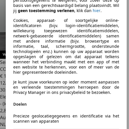
persoonsgegevens te weigeren, voor zover deze op
basis van een gerechtvaardigd belang plaatsvindt. Wil
jij
geen toestemming verlenen
, klik dan
hier
.
Cookies, apparaat- of soortgelijke online-
identificatoren (bijv. login-identificatiemiddelen,
willekeurig toegewezen identificatiemiddelen,
netwerk-gebaseerde identificatiemiddelen) samen
met andere informatie (bijv. browsertype en
informatie, taal, schermgrootte, ondersteunde
technologieën enz.) kunnen op uw apparaat worden
opgeslagen of gelezen om dat apparaat telkens
Seres Seres 3
52kWh [ DEALER I 360 CAMERA I CLIMATE
wanneer het verbinding maakt met een app of met
een website te herkennen, voor een of meer van de
CONTROL & PA
hier gepresenteerde doeleinden.
€ 16.699
1
Je kunt jouw voorkeuren op ieder moment aanpassen
12/2020
en verleende toestemmingen herroepen door de
30.907 km
Privacy Manager in ons privacybeleid te bezoeken.
Elektrisch
- (kWh/100 km)
Doelen
2
,
8
Precieze geolocatiegegevens en identificatie via het
Autobedrijf
scannen van apparaten
NL 7554 TA