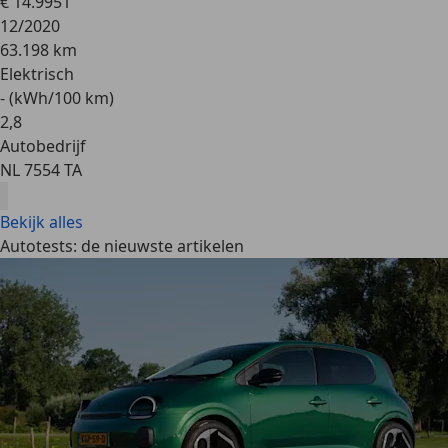
€ 14.995
1
12/2020
63.198 km
Elektrisch
- (kWh/100 km)
2
,
8
Autobedrijf
NL 7554 TA
Bekijk alles
Autotests: de nieuwste artikelen