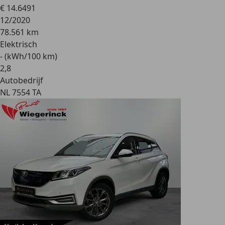
€ 14.649
1
12/2020
78.561 km
Elektrisch
- (kWh/100 km)
2
,
8
Autobedrijf
NL 7554 TA