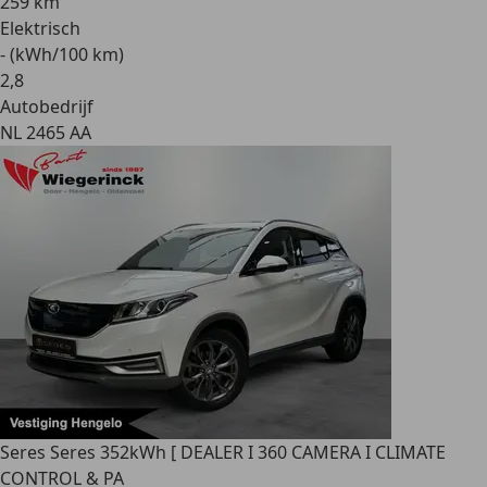
259 km
Elektrisch
- (kWh/100 km)
2
,
8
Autobedrijf
NL 2465 AA
Seres Seres 3
52kWh [ DEALER I 360 CAMERA I CLIMATE
CONTROL & PA