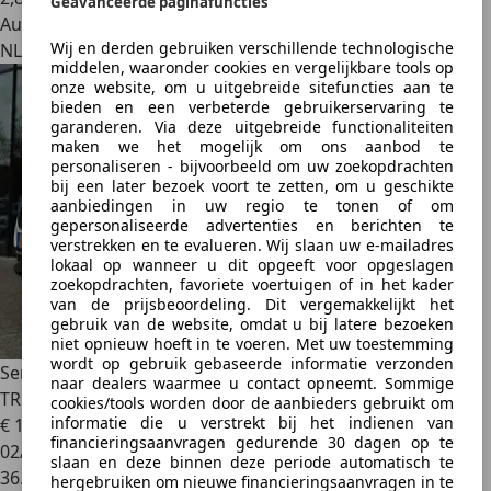
Geavanceerde paginafuncties
Autobedrijf
Wij en derden gebruiken verschillende technologische
NL 7554 TA
middelen, waaronder cookies en vergelijkbare tools op
onze website, om u uitgebreide sitefuncties aan te
bieden en een verbeterde gebruikerservaring te
garanderen. Via deze uitgebreide functionaliteiten
maken we het mogelijk om ons aanbod te
personaliseren - bijvoorbeeld om uw zoekopdrachten
bij een later bezoek voort te zetten, om u geschikte
aanbiedingen in uw regio te tonen of om
gepersonaliseerde advertenties en berichten te
verstrekken en te evalueren. Wij slaan uw e-mailadres
lokaal op wanneer u dit opgeeft voor opgeslagen
zoekopdrachten, favoriete voertuigen of in het kader
van de prijsbeoordeling. Dit vergemakkelijkt het
gebruik van de website, omdat u bij latere bezoeken
niet opnieuw hoeft in te voeren. Met uw toestemming
wordt op gebruik gebaseerde informatie verzonden
Seres Seres 3
52KWH | LEDER | CAMERA | CRUISE | NAVI |
naar dealers waarmee u contact opneemt. Sommige
TREKHAAK
cookies/tools worden door de aanbieders gebruikt om
informatie die u verstrekt bij het indienen van
€ 14.900
financieringsaanvragen gedurende 30 dagen op te
02/2021
slaan en deze binnen deze periode automatisch te
36.823 km
hergebruiken om nieuwe financieringsaanvragen in te