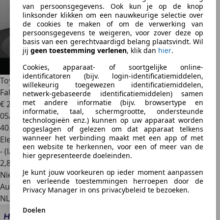
van persoonsgegevens. Ook kun je op de knop
linksonder klikken om een nauwkeurige selectie over
de cookies te maken of om de verwerking van
persoonsgegevens te weigeren, voor zover deze op
basis van een gerechtvaardigd belang plaatsvindt. Wil
jij
geen toestemming verlenen
, klik dan
hier
.
Cookies, apparaat- of soortgelijke online-
identificatoren (bijv. login-identificatiemiddelen,
Toyota Corolla
Touring Sports Hybrid 140 Active |
willekeurig toegewezen identificatiemiddelen,
FabrieksGaranti
netwerk-gebaseerde identificatiemiddelen) samen
met andere informatie (bijv. browsertype en
€ 25.750
1
informatie, taal, schermgrootte, ondersteunde
05/2024
technologieën enz.) kunnen op uw apparaat worden
40.402 km
opgeslagen of gelezen om dat apparaat telkens
wanneer het verbinding maakt met een app of met
Elektro/Benzine
een website te herkennen, voor een of meer van de
- (l/100 km)
hier gepresenteerde doeleinden.
2
,
8
Je kunt jouw voorkeuren op ieder moment aanpassen
Nieuw
en verleende toestemmingen herroepen door de
Autobedrijf
Privacy Manager in ons privacybeleid te bezoeken.
NL 7905 SE
Doelen