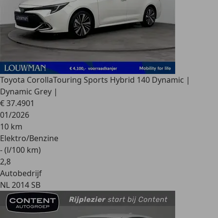
Toyota Corolla
Touring Sports Hybrid 140 Dynamic |
Dynamic Grey |
€ 37.490
1
01/2026
10 km
Elektro/Benzine
- (l/100 km)
2
,
8
Autobedrijf
NL 2014 SB