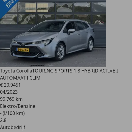
Toyota Corolla
TOURING SPORTS 1.8 HYBRID ACTIVE I
AUTOMAAT I CLIM
€ 20.945
1
04/2023
99.769 km
Elektro/Benzine
- (l/100 km)
2
,
8
Autobedrijf