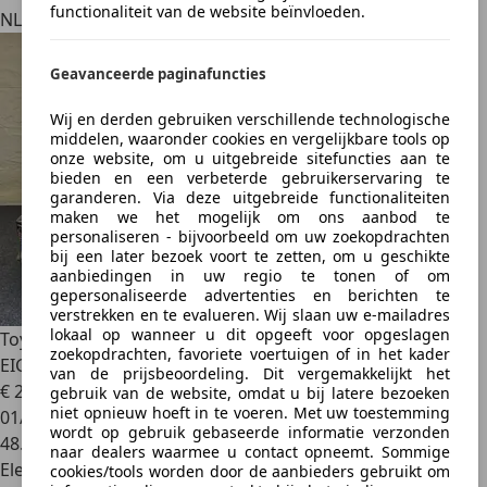
functionaliteit van de website beïnvloeden.
NL 5405 BN
Geavanceerde paginafuncties
Wij en derden gebruiken verschillende technologische
middelen, waaronder cookies en vergelijkbare tools op
onze website, om u uitgebreide sitefuncties aan te
bieden en een verbeterde gebruikerservaring te
garanderen. Via deze uitgebreide functionaliteiten
maken we het mogelijk om ons aanbod te
personaliseren - bijvoorbeeld om uw zoekopdrachten
bij een later bezoek voort te zetten, om u geschikte
aanbiedingen in uw regio te tonen of om
gepersonaliseerde advertenties en berichten te
verstrekken en te evalueren. Wij slaan uw e-mailadres
lokaal op wanneer u dit opgeeft voor opgeslagen
Toyota Corolla
1.8 Hybrid Dynamic|GARANTIE|1E
zoekopdrachten, favoriete voertuigen of in het kader
EIG|ADAP CRUISE|STO
van de prijsbeoordeling. Dit vergemakkelijkt het
€ 23.999
1
gebruik van de website, omdat u bij latere bezoeken
niet opnieuw hoeft in te voeren. Met uw toestemming
01/2023
wordt op gebruik gebaseerde informatie verzonden
48.401 km
naar dealers waarmee u contact opneemt. Sommige
Elektro/Benzine
cookies/tools worden door de aanbieders gebruikt om