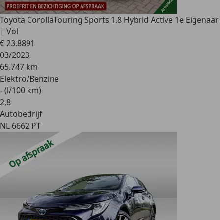
Toyota Corolla
Touring Sports 1.8 Hybrid Active 1e Eigenaar
| Vol
€ 23.889
1
03/2023
65.747 km
Elektro/Benzine
- (l/100 km)
2
,
8
Autobedrijf
NL 6662 PT