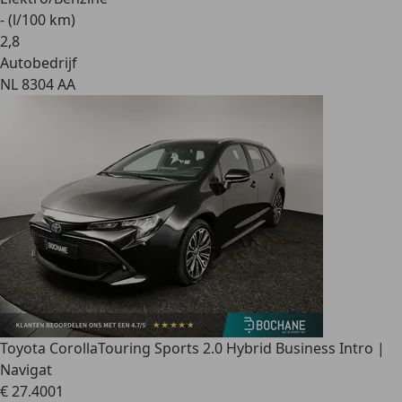
- (l/100 km)
2
,
8
Autobedrijf
NL 8304 AA
Toyota Corolla
Touring Sports 2.0 Hybrid Business Intro |
Navigat
€ 27.400
1