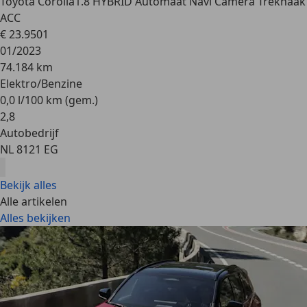
Toyota Corolla
1.8 HYBRID Automaat Navi Camera Trekhaak
ACC
€ 23.950
1
01/2023
74.184 km
Elektro/Benzine
0,0 l/100 km (gem.)
2
,
8
Autobedrijf
NL 8121 EG
Bekijk alles
Alle artikelen
Alles bekijken