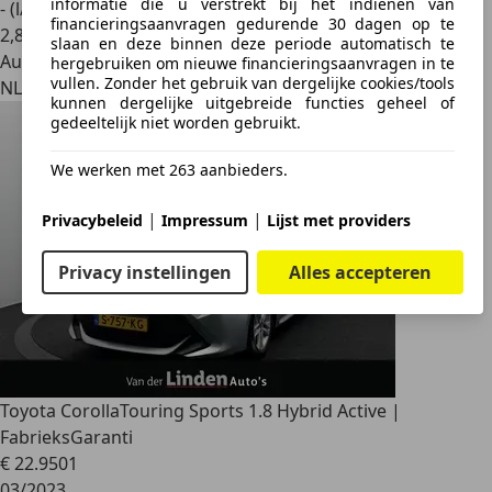
informatie die u verstrekt bij het indienen van
- (l/100 km)
financieringsaanvragen gedurende 30 dagen op te
2
,
8
slaan en deze binnen deze periode automatisch te
Autobedrijf
hergebruiken om nieuwe financieringsaanvragen in te
vullen. Zonder het gebruik van dergelijke cookies/tools
NL 2984 AT
kunnen dergelijke uitgebreide functies geheel of
gedeeltelijk niet worden gebruikt.
We werken met 263 aanbieders.
|
|
Privacybeleid
Impressum
Lijst met providers
Privacy instellingen
Alles accepteren
Toyota Corolla
Touring Sports 1.8 Hybrid Active |
FabrieksGaranti
€ 22.950
1
03/2023