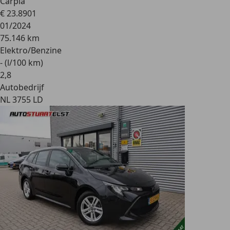
Carpla
€ 23.890
1
01/2024
75.146 km
Elektro/Benzine
- (l/100 km)
2
,
8
Autobedrijf
NL 3755 LD