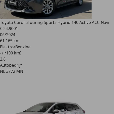
Toyota Corolla
Touring Sports Hybrid 140 Active ACC-Navi
€ 24.900
1
06/2024
61.165 km
Elektro/Benzine
- (l/100 km)
2
,
8
Autobedrijf
NL 3772 MN