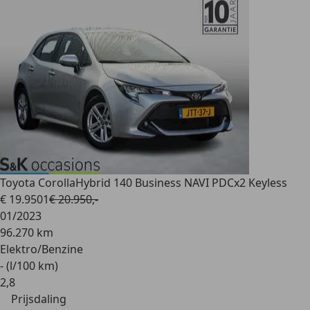
Toyota Corolla
Hybrid 140 Business NAVI PDCx2 Keyless
€ 19.950
1
€ 20.950,-
01/2023
96.270 km
Elektro/Benzine
- (l/100 km)
2
,
8
Prijsdaling