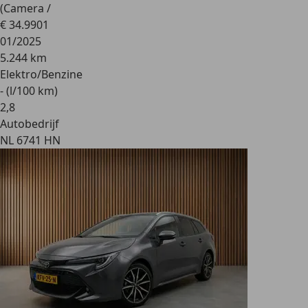
(Camera /
€ 34.990
1
01/2025
5.244 km
Elektro/Benzine
- (l/100 km)
2
,
8
Autobedrijf
NL 6741 HN