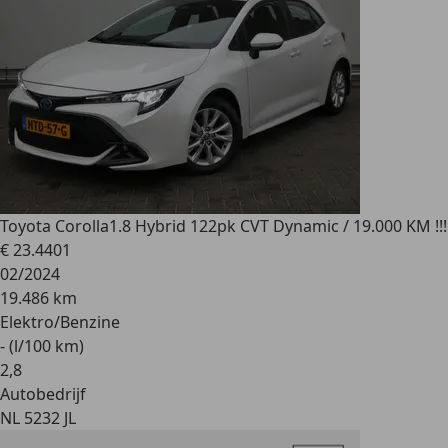
Toyota Corolla
1.8 Hybrid 122pk CVT Dynamic / 19.000 KM !!!
€ 23.440
1
02/2024
19.486 km
Elektro/Benzine
- (l/100 km)
2
,
8
Autobedrijf
NL 5232 JL