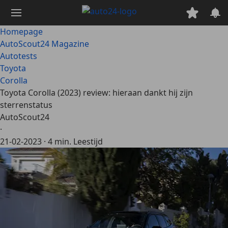
Ga
naar
hoofdinhoud
Homepage
AutoScout24 Magazine
Autotests
Toyota
Corolla
Toyota Corolla (2023) review: hieraan dankt hij zijn
sterrenstatus
AutoScout24
·
21-02-2023
·
4 min. Leestijd