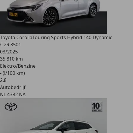
Toyota Corolla
Touring Sports Hybrid 140 Dynamic
€ 29.850
1
03/2025
35.810 km
Elektro/Benzine
- (l/100 km)
2
,
8
Autobedrijf
NL 4382 NA