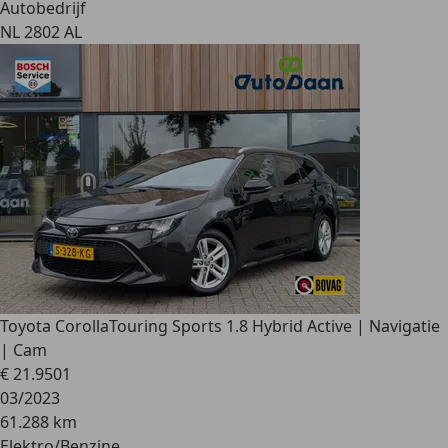
Autobedrijf
NL 2802 AL
Toyota Corolla
Touring Sports 1.8 Hybrid Active | Navigatie
| Cam
€ 21.950
1
03/2023
61.288 km
Elektro/Benzine