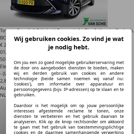
Toyota Corolla
1.8 Hybrid Dynamic 1e-Eig. & Keurig-Onderh.
BOVAG-
Wij gebruiken cookies. Zo vind je wat
€ 23.900
1
je nodig hebt.
01/2023
50.749 km
Om jou een zo goed mogelijke gebruikerservaring met
Elektro/Benzine
de door ons aangeboden diensten te bieden, maken
- (l/100 km)
wij en derden gebruik van cookies en andere
technologie (beide samen noemen wij vanaf nu:
2
,
8
'cookies'), om informatie over apparatuur en
Autobedrijf
persoonsgegevens (bijv. IP-adressen) op te slaan en te
NL 2394 CG
gebruiken.
Daardoor is het mogelijk om op jouw persoonlijke
interesses afgestemde reclame te tonen, onze
diensten te verbeteren en het gebruik daarvan te
analyseren. Klik op de knop rechtsonder om akkoord
te gaan met het gebruik van toestemmingsplichtige
cookies en de daarmee samenhangende verwerking