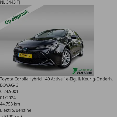
NL 3443 TJ
Toyota Corolla
Hybrid 140 Active 1e-Eig. & Keurig-Onderh.
BOVAG-G
€ 24.900
1
01/2024
44.758 km
Elektro/Benzine
- (l/100 km)