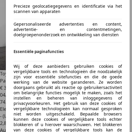
Precieze geolocatiegegevens en identificatie via het
scannen van apparaten
Gepersonaliseerde advertenties en content,
advertentie- en contentmetingen,
doelgroepenonderzoek en ontwikkeling van diensten
Essentiële paginafuncties
Wij of deze aanbieders gebruiken cookies of
vergelijkbare tools en technologieën die noodzakelijk
Toyota Corolla
Touring Sports 2.0 Hyb GR-Sport Plus |
zijn voor essentiële sitefuncties en die de goede
Panoramadak
werking van de website garanderen. Ze worden
€ 30.950
doorgaans gebruikt als reactie op gebruikersactiviteit
om belangrijke functies mogelijk te maken, zoals het
04/2023
instellen en beheren van inloggegevens of
74.630 km
privacyvoorkeuren. Het gebruik van deze cookies of
Elektro/Benzine
vergelijkbare technologieën kan normaal gesproken
niet worden uitgeschakeld. Bepaalde browsers
- (l/100 km)
kunnen deze cookies of vergelijkbare tools echter
2
,
8
blokkeren of u hierover waarschuwen. Het blokkeren
Autobedrijf
van deze cookies of vergelijkbare tools kan de