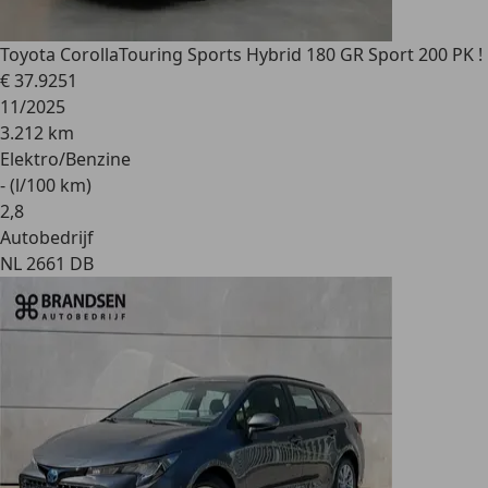
Toyota Corolla
Touring Sports Hybrid 180 GR Sport 200 PK !
€ 37.925
1
11/2025
3.212 km
Elektro/Benzine
- (l/100 km)
2
,
8
Autobedrijf
NL 2661 DB