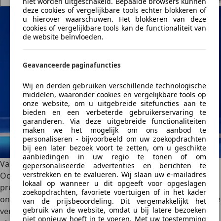
niet worden uitgeschakeld. Bepaalde browsers kunnen
deze cookies of vergelijkbare tools echter blokkeren of
u hierover waarschuwen. Het blokkeren van deze
cookies of vergelijkbare tools kan de functionaliteit van
de website beïnvloeden.
Geavanceerde paginafuncties
Wij en derden gebruiken verschillende technologische
middelen, waaronder cookies en vergelijkbare tools op
onze website, om u uitgebreide sitefuncties aan te
bieden en een verbeterde gebruikerservaring te
garanderen. Via deze uitgebreide functionaliteiten
maken we het mogelijk om ons aanbod te
personaliseren - bijvoorbeeld om uw zoekopdrachten
bij een later bezoek voort te zetten, om u geschikte
aanbiedingen in uw regio te tonen of om
Van buiten ingetogen, van binnen verrassend ruim
gepersonaliseerde advertenties en berichten te
verstrekken en te evalueren. Wij slaan uw e-mailadres
Ook aan de buitenkant oogt de 4,05 meter korte ID. Polo
lokaal op wanneer u dit opgeeft voor opgeslagen
prettig normaal, wat mogelijk komt doordat de
zoekopdrachten, favoriete voertuigen of in het kader
ontwerpers zich hebben laten inspireren door de Golf I. De
van de prijsbeoordeling. Dit vergemakkelijkt het
gebruik van de website, omdat u bij latere bezoeken
verhoudingen kloppen, de voorkant oogt vriendelijk in
niet opnieuw hoeft in te voeren. Met uw toestemming