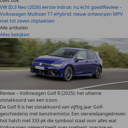
Lees ook
VW ID.3 Neo (2026) eerste indruk: nu écht goed!
Review –
Volkswagen Multivan T7 eHybrid: nieuw ontworpen MPV
met tot zeven zitplaatsen
Alle artikelen
Alles bekijken
Review – Volkswagen Golf R (2025): het ultieme
slotakkoord van een icoon
De Golf R is het slotakkoord van vijftig jaar Golf-
geschiedenis met benzinemotor. Een vierwielaangedreven
hot hatch met 333 pk die symbool staat voor alles wat
Volkswagen geleerd heeft over snelheid, precisie en