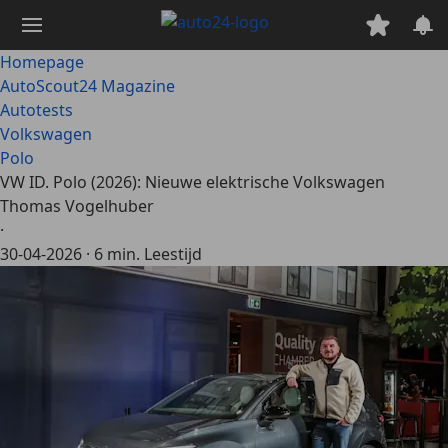
Ga
naar
hoofdinhoud
Homepage
AutoScout24 Magazine
Autotests
Volkswagen
Polo
VW ID. Polo (2026): Nieuwe elektrische Volkswagen
Thomas Vogelhuber
·
30-04-2026
·
6 min. Leestijd