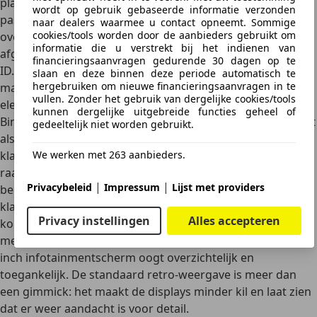
plaats van geforceerd futuristisch en ook de achterkant
wordt op gebruik gebaseerde informatie verzonden
past netjes in het geheel. De auto dringt zich niet op, maar
naar dealers waarmee u contact opneemt. Sommige
cookies/tools worden door de aanbieders gebruikt om
overtuigt door zijn balans. Het design wordt bovendien
informatie die u verstrekt bij het indienen van
afgerond met een lage cw-waarde van 0,264. Kortom: de
financieringsaanvragen gedurende 30 dagen op te
ID. Polo ziet er niet uit als een haastig afgerond concept,
slaan en deze binnen deze periode automatisch te
hergebruiken om nieuwe financieringsaanvragen in te
maar als een Volkswagen die pas in tweede instantie
vullen. Zonder het gebruik van dergelijke cookies/tools
elektrisch is, en dat is nadrukkelijk positief bedoeld.
kunnen dergelijke uitgebreide functies geheel of
Binnen wordt het nog interessanter. Volkswagen heeft, net
gedeeltelijk niet worden gebruikt.
als bij de ID.3 Neo, duidelijk geluisterd naar kritiek van
We werken met 263 aanbieders.
klanten. Zo zijn er weer echte knoppen op het stuur, vier
raamschakelaars voor de bestuurder, een aparte
|
|
Privacybeleid
Impressum
Lijst met providers
bedieningsstrip voor de klimaatregeling en zelfs een
klassieke draaiknop voor het volume. Zaken die veel
Privacy instellingen
Alles accepteren
kopers van de eerste ID-modellen misten. Het dashboard
met een 10-inch digitaal instrumentenpaneel en een 13-
inch infotainmentscherm oogt overzichtelijk en
toegankelijk. De standaard retro-weergave is meer dan
een gimmick: het maakt de displays minder kil en laat zien
dat er weer aandacht is voor detail.