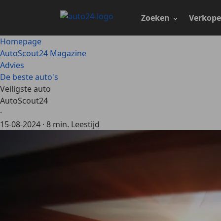
Ga
naar
Zoeken
Verkop
hoofdinhoud
Homepage
AutoScout24 Magazine
Advies
De beste auto's
Veiligste auto
AutoScout24
·
15-08-2024
·
8 min. Leestijd