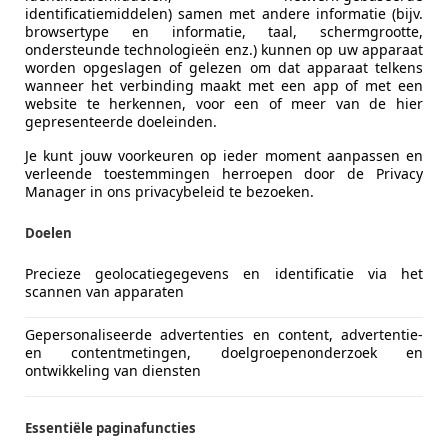
e en objectieve informatie te geven.
identificatiemiddelen) samen met andere informatie (bijv.
ectieve en vergelijkbare gegevens
die het voor kopers gema
browsertype en informatie, taal, schermgrootte,
ondersteunde technologieën enz.) kunnen op uw apparaat
tofabrikanten begonnen met het standaardiseren van veilig
worden opgeslagen of gelezen om dat apparaat telkens
wanneer het verbinding maakt met een app of met een
rkoopwaarde
van een auto. Een hogere veiligheidsscore ka
website te herkennen, voor een of meer van de hier
gepresenteerde doeleinden.
Je kunt jouw voorkeuren op ieder moment aanpassen en
verleende toestemmingen herroepen door de Privacy
ks crashtests die verschillende soorten botsingen simulere
Manager in ons privacybeleid te bezoeken.
eid van 64 km/u tegen een verplaatsbare barrière met een 
Doelen
 botsing van opzij door een verplaatsbare barrière die met
aal gebotst, wat een ernstige zijdelingse botsing simuleert
Precieze geolocatiegegevens en identificatie via het
scannen van apparaten
ming die de auto biedt aan voetgangers bij een aanrijding
Gepersonaliseerde advertenties en content, advertentie-
tomatische noodremassistentie, rijstrookassistentie en ad
en contentmetingen, doelgroepenonderzoek en
ontwikkeling van diensten
 de auto in de verschillende tests. De scores worden uitgedr
e score wordt berekend op basis van vier hoofdcategorieë
Essentiële paginafuncties
n de mate van bescherming van de bestuurder en de voorpa