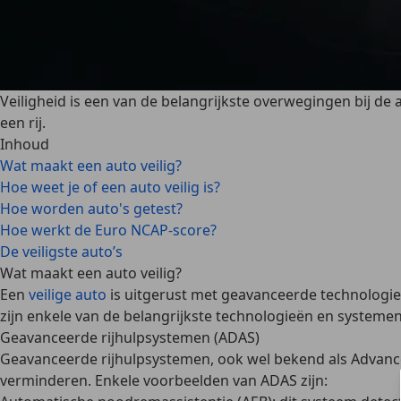
Veiligheid is een van de belangrijkste overwegingen bij de 
een rij.
Inhoud
Wat maakt een auto veilig?
Hoe weet je of een auto veilig is?
Hoe worden auto's getest?
Hoe werkt de Euro NCAP-score?
De veiligste auto’s
Wat maakt een auto veilig?
Een
veilige auto
is uitgerust met geavanceerde technologi
zijn enkele van de belangrijkste technologieën en systemen 
Geavanceerde rijhulpsystemen (ADAS)
Geavanceerde rijhulpsystemen, ook wel bekend als Advance
verminderen. Enkele voorbeelden van ADAS zijn: