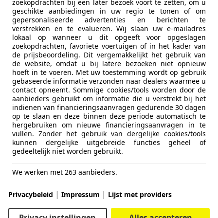
zoekopdrachten bij een later bezoek voort te zetten, om u
geschikte aanbiedingen in uw regio te tonen of om
gepersonaliseerde advertenties en berichten te
verstrekken en te evalueren. Wij slaan uw e-mailadres
lokaal op wanneer u dit opgeeft voor opgeslagen
zoekopdrachten, favoriete voertuigen of in het kader van
de prijsbeoordeling. Dit vergemakkelijkt het gebruik van
de website, omdat u bij latere bezoeken niet opnieuw
hoeft in te voeren. Met uw toestemming wordt op gebruik
gebaseerde informatie verzonden naar dealers waarmee u
contact opneemt. Sommige cookies/tools worden door de
aanbieders gebruikt om informatie die u verstrekt bij het
indienen van financieringsaanvragen gedurende 30 dagen
op te slaan en deze binnen deze periode automatisch te
hergebruiken om nieuwe financieringsaanvragen in te
vullen. Zonder het gebruik van dergelijke cookies/tools
kunnen dergelijke uitgebreide functies geheel of
gedeeltelijk niet worden gebruikt.
We werken met 263 aanbieders.
|
|
Privacybeleid
Impressum
Lijst met providers
Privacy instellingen
Alles accepteren