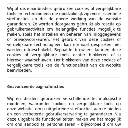
 mate van bescherming van kinderen in kinderzitjes.
Wij of deze aanbieders gebruiken cookies of vergelijkbare
en botsing met een voetganger, waarbij de focus ligt op d
tools en technologieën die noodzakelijk zijn voor essentiële
 de rijhulpsystemen die bijdragen aan het voorkomen van on
sitefuncties en die de goede werking van de website
garanderen. Ze worden doorgaans gebruikt als reactie op
een hoge score en is uitgerust met geavanceerde veiligheids
gebruikersactiviteit om belangrijke functies mogelijk te
e van de meest geavanceerde technologieën. Een auto met 
maken, zoals het instellen en beheren van inloggegevens
ming in ernstige ongelukken.
of privacyvoorkeuren. Het gebruik van deze cookies of
vergelijkbare technologieën kan normaal gesproken niet
worden uitgeschakeld. Bepaalde browsers kunnen deze
ed van veiligheid voorop lopen.
cookies of vergelijkbare tools echter blokkeren of u
hierover waarschuwen. Het blokkeren van deze cookies of
vergelijkbare tools kan de functionaliteit van de website
beïnvloeden.
Geavanceerde paginafuncties
Wij en derden gebruiken verschillende technologische
middelen, waaronder cookies en vergelijkbare tools op
onze website, om u uitgebreide sitefuncties aan te bieden
en een verbeterde gebruikerservaring te garanderen. Via
deze uitgebreide functionaliteiten maken we het mogelijk
om ons aanbod te personaliseren - bijvoorbeeld om uw