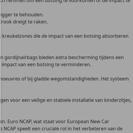
isch remmen om een botsing te voorkomen of de impact te
ligger te behouden.
strook dreigt te raken.
t
kreukelzones
die de impact van een botsing absorberen
 en gordijnairbags
bieden extra bescherming tijdens een
e impact van een botsing te verminderen.
jkmanoeuvres of bij gladde wegomstandigheden. Het systeem
n voor een veilige en stabiele installatie van kinderzitjes,
ken. Euro NCAP, wat staat voor
European New Car
ro NCAP speelt een cruciale rol in het verbeteren van de