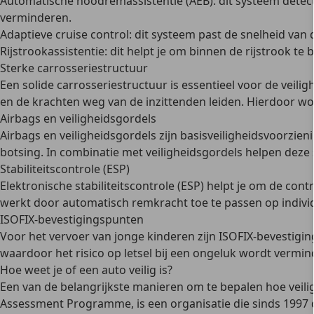
Automatische noodremassistentie (AEB):
dit systeem detec
verminderen.
Adaptieve cruise control:
dit systeem past de snelheid van 
Rijstrookassistentie:
dit helpt je om binnen de rijstrook te bl
Sterke carrosseriestructuur
Een solide carrosseriestructuur is essentieel voor de veil
en de krachten weg van de inzittenden leiden. Hierdoor word
Airbags en veiligheidsgordels
Airbags en veiligheidsgordels zijn basisveiligheidsvoorzie
botsing. In combinatie met veiligheidsgordels helpen dez
Stabiliteitscontrole (ESP)
Elektronische stabiliteitscontrole (ESP) helpt je om de c
werkt door automatisch remkracht toe te passen op indivi
ISOFIX-bevestigingspunten
Voor het vervoer van jonge kinderen zijn
ISOFIX-bevestigi
waardoor het risico op letsel bij een ongeluk wordt vermin
Hoe weet je of een auto veilig is?
Een van de belangrijkste manieren om te bepalen hoe veilig
Assessment Programme
, is een organisatie die sinds 1997