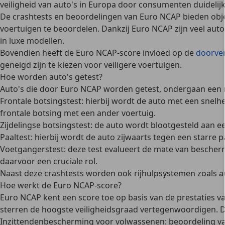
veiligheid van auto's in Europa door consumenten duidelijk
De crashtests en beoordelingen van Euro NCAP bieden
obj
voertuigen te beoordelen. Dankzij Euro NCAP zijn veel au
in luxe modellen.
Bovendien heeft de Euro NCAP-score invloed op de
doorve
geneigd zijn te kiezen voor veiligere voertuigen.
Hoe worden auto's getest?
Auto's die door Euro NCAP worden getest, ondergaan een ree
Frontale botsingstest:
hierbij wordt de auto met een snelh
frontale botsing met een ander voertuig.
Zijdelingse botsingstest:
de auto wordt blootgesteld aan een
Paaltest:
hierbij wordt de auto zijwaarts tegen een starre p
Voetgangerstest:
deze test evalueert de mate van bescher
daarvoor een cruciale rol.
Naast deze crashtests worden ook rijhulpsystemen zoals au
Hoe werkt de Euro NCAP-score?
Euro NCAP kent een score toe op basis van de prestaties van
sterren de hoogste veiligheidsgraad vertegenwoordigen. D
Inzittendenbescherming voor volwassenen:
beoordeling va