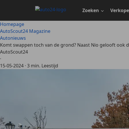
Ga
naar
Zoeken
Verkop
hoofdinhoud
Homepage
AutoScout24 Magazine
Autonieuws
Komt swappen toch van de grond? Naast Nio gelooft ook di
AutoScout24
·
15-05-2024
·
3 min. Leestijd