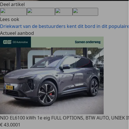
Deel artikel
Lees ook
Driekwart van de bestuurders kent dit bord in dit populaire
Actueel aanbod
NIO EL6
100 kWh 1e eig FULL OPTIONS, BTW AUTO, UNIEK I
€ 43.000
1