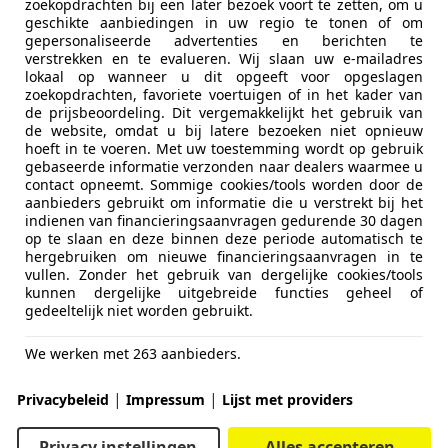
zoekopdrachten bij een later bezoek voort te zetten, om u
geschikte aanbiedingen in uw regio te tonen of om
gepersonaliseerde advertenties en berichten te
verstrekken en te evalueren. Wij slaan uw e-mailadres
lokaal op wanneer u dit opgeeft voor opgeslagen
zoekopdrachten, favoriete voertuigen of in het kader van
de prijsbeoordeling. Dit vergemakkelijkt het gebruik van
de website, omdat u bij latere bezoeken niet opnieuw
hoeft in te voeren. Met uw toestemming wordt op gebruik
gebaseerde informatie verzonden naar dealers waarmee u
contact opneemt. Sommige cookies/tools worden door de
aanbieders gebruikt om informatie die u verstrekt bij het
indienen van financieringsaanvragen gedurende 30 dagen
op te slaan en deze binnen deze periode automatisch te
hergebruiken om nieuwe financieringsaanvragen in te
vullen. Zonder het gebruik van dergelijke cookies/tools
kunnen dergelijke uitgebreide functies geheel of
gedeeltelijk niet worden gebruikt.
We werken met 263 aanbieders.
|
|
Privacybeleid
Impressum
Lijst met providers
Privacy instellingen
Alles accepteren
sag