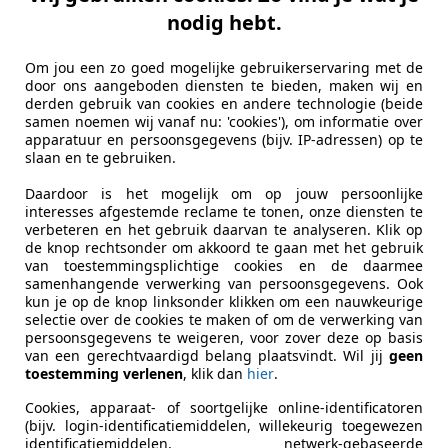
, Duitsland, Noorwegen, Zweden en Nederland. Waar je alle
nodig hebt.
o omwisselen. Eind vorig jaar werden Amsterdam en Maastric
Om jou een zo goed mogelijke gebruikerservaring met de
ijn daar Power Swap Stations in Apeldoorn, Arnhem, Utrech
door ons aangeboden diensten te bieden, maken wij en
te drie maanden van dit jaar bleef de teller steken op 81 ve
derden gebruik van cookies en andere technologie (beide
samen noemen wij vanaf nu: 'cookies'), om informatie over
5, die een vanafprijs van ruim 50 mille heeft. En dan komt d
apparatuur en persoonsgegevens (bijv. IP-adressen) op te
dat Nio druk bezig is met een betaalbare EV.
slaan en te gebruiken.
Daardoor is het mogelijk om op jouw persoonlijke
interesses afgestemde reclame te tonen, onze diensten te
verbeteren en het gebruik daarvan te analyseren. Klik op
de knop rechtsonder om akkoord te gaan met het gebruik
van toestemmingsplichtige cookies en de daarmee
samenhangende verwerking van persoonsgegevens. Ook
kun je op de knop linksonder klikken om een nauwkeurige
selectie over de cookies te maken of om de verwerking van
persoonsgegevens te weigeren, voor zover deze op basis
van een gerechtvaardigd belang plaatsvindt. Wil jij
geen
toestemming verlenen
, klik dan
hier
.
Cookies, apparaat- of soortgelijke online-identificatoren
(bijv. login-identificatiemiddelen, willekeurig toegewezen
identificatiemiddelen, netwerk-gebaseerde