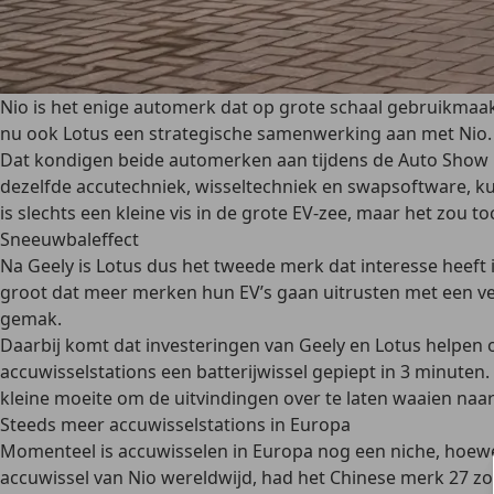
Nio is het enige automerk dat op grote schaal gebruikmaak
nu ook Lotus een strategische samenwerking aan met Nio.
Dat kondigen beide automerken aan tijdens de Auto Show 
dezelfde accutechniek, wisseltechniek en swapsoftware, kun
is slechts een kleine vis in de grote EV-zee, maar het zou
Sneeuwbaleffect
Na Geely is Lotus dus het tweede merk dat interesse heef
groot dat meer merken hun EV’s gaan uitrusten met een ver
gemak.
Daarbij komt dat investeringen van Geely en Lotus helpen 
accuwisselstations een batterijwissel gepiept in 3 minuten.
kleine moeite om de uitvindingen over te laten waaien naa
Steeds meer accuwisselstations in Europa
Momenteel is accuwisselen in Europa nog een niche, hoewel
accuwissel van Nio wereldwijd, had het Chinese merk 27 z