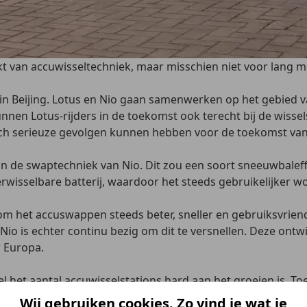
t van accuwisseltechniek, maar misschien niet voor lang me
in Beijing. Lotus en Nio gaan samenwerken op het gebied 
nen Lotus-rijders in de toekomst ook terecht bij de wissel
 toch serieuze gevolgen kunnen hebben voor de toekomst van 
t in de swaptechniek van Nio. Dit zou een soort sneeuwbal
wisselbare batterij, waardoor het steeds gebruikelijker w
om het accuswappen steeds beter, sneller en gebruiksvrien
 Nio is echter continu bezig om dit te versnellen. Deze ontw
r Europa.
 het aantal accuwisselstations hard aan het groeien is. To
ogenaamde Power Swap Stations in Europa. In de tussentijd
Wij gebruiken cookies. Zo vind je wat je