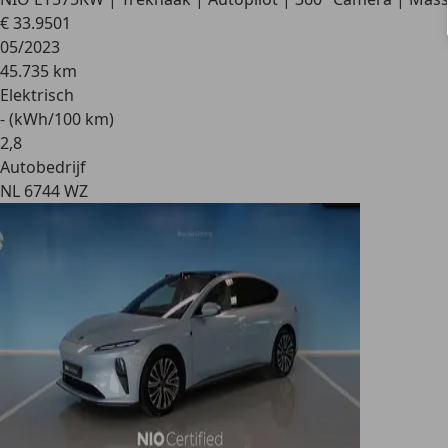
€ 33.950
1
05/2023
45.735 km
Elektrisch
- (kWh/100 km)
2
,
8
Autobedrijf
NL 6744 WZ