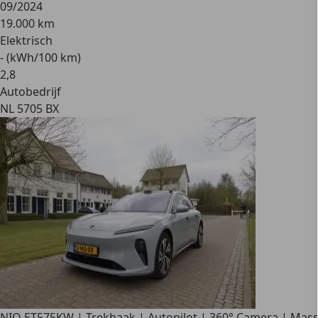
09/2024
19.000 km
Elektrisch
- (kWh/100 km)
2
,
8
Autobedrijf
NL 5705 BX
NIO ET5
75KW | Trekhaak | Autopilot | 360° Camera | Mas