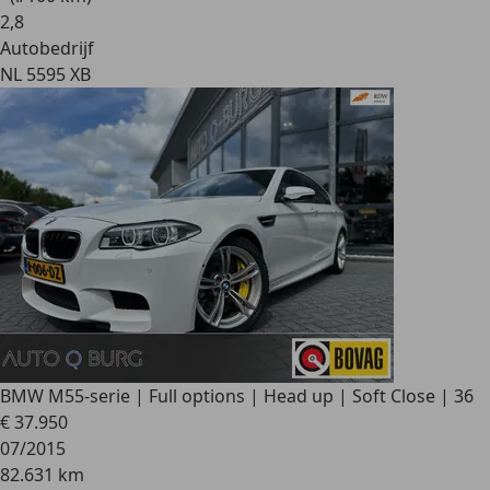
2
,
8
Autobedrijf
NL 5595 XB
BMW M5
5-serie | Full options | Head up | Soft Close | 36
€ 37.950
07/2015
82.631 km