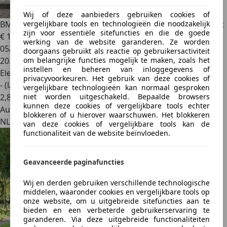
Wij of deze aanbieders gebruiken cookies of
vergelijkbare tools en technologieën die noodzakelijk
BMW M5
Touring M5 / Bowers & Wilkins / Driving Assistant
zijn voor essentiële sitefuncties en die de goede
€ 117.900
1
werking van de website garanderen. Ze worden
05/2025
doorgaans gebruikt als reactie op gebruikersactiviteit
om belangrijke functies mogelijk te maken, zoals het
20.465 km
instellen en beheren van inloggegevens of
Elektro/Benzine
privacyvoorkeuren. Het gebruik van deze cookies of
- (l/100 km)
vergelijkbare technologieën kan normaal gesproken
niet worden uitgeschakeld. Bepaalde browsers
2
,
8
kunnen deze cookies of vergelijkbare tools echter
Autobedrijf
blokkeren of u hierover waarschuwen. Het blokkeren
NL 1216 SK
van deze cookies of vergelijkbare tools kan de
functionaliteit van de website beïnvloeden.
Geavanceerde paginafuncties
Wij en derden gebruiken verschillende technologische
middelen, waaronder cookies en vergelijkbare tools op
onze website, om u uitgebreide sitefuncties aan te
bieden en een verbeterde gebruikerservaring te
garanderen. Via deze uitgebreide functionaliteiten