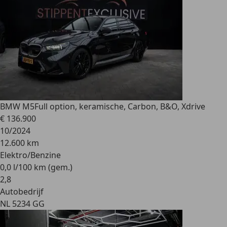
BMW M5
Full option, keramische, Carbon, B&O, Xdrive
€ 136.900
10/2024
12.600 km
Elektro/Benzine
0,0 l/100 km (gem.)
2
,
8
Autobedrijf
NL 5234 GG