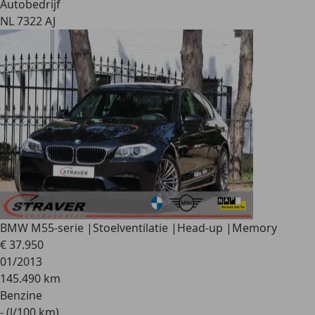
Autobedrijf
NL 7322 AJ
BMW M5
5-serie |Stoelventilatie |Head-up |Memory
€ 37.950
01/2013
145.490 km
Benzine
- (l/100 km)