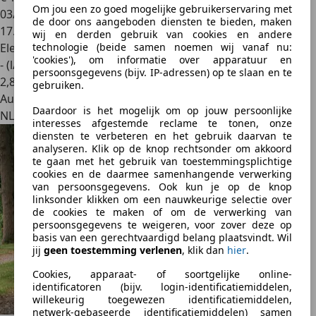
Om jou een zo goed mogelijke gebruikerservaring met
03/2025
de door ons aangeboden diensten te bieden, maken
17.441 km
wij en derden gebruik van cookies en andere
technologie (beide samen noemen wij vanaf nu:
Elektro/Benzine
'cookies'), om informatie over apparatuur en
- (l/100 km)
persoonsgegevens (bijv. IP-adressen) op te slaan en te
2
,
8
gebruiken.
Autobedrijf
Daardoor is het mogelijk om op jouw persoonlijke
NL 5015 AS
interesses afgestemde reclame te tonen, onze
diensten te verbeteren en het gebruik daarvan te
analyseren. Klik op de knop rechtsonder om akkoord
te gaan met het gebruik van toestemmingsplichtige
cookies en de daarmee samenhangende verwerking
van persoonsgegevens. Ook kun je op de knop
linksonder klikken om een nauwkeurige selectie over
de cookies te maken of om de verwerking van
persoonsgegevens te weigeren, voor zover deze op
basis van een gerechtvaardigd belang plaatsvindt. Wil
jij
geen toestemming verlenen
, klik dan
hier
.
Cookies, apparaat- of soortgelijke online-
identificatoren (bijv. login-identificatiemiddelen,
willekeurig toegewezen identificatiemiddelen,
netwerk-gebaseerde identificatiemiddelen) samen