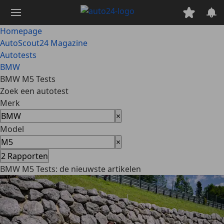
Ga
naar
hoofdinhoud
Homepage
AutoScout24 Magazine
Autotests
BMW
BMW M5 Tests
Zoek een autotest
Merk
×
Model
×
2
Rapporten
BMW M5 Tests: de nieuwste artikelen