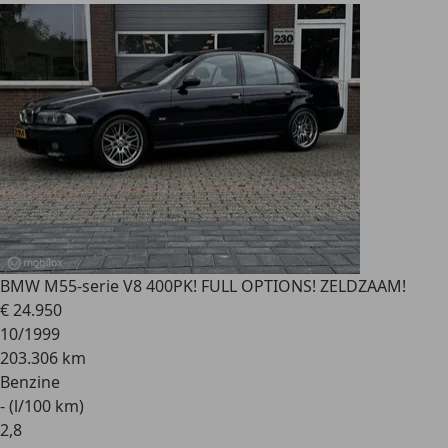
BMW M5
5-serie V8 400PK! FULL OPTIONS! ZELDZAAM!
€ 24.950
10/1999
203.306 km
Benzine
- (l/100 km)
2
,
8