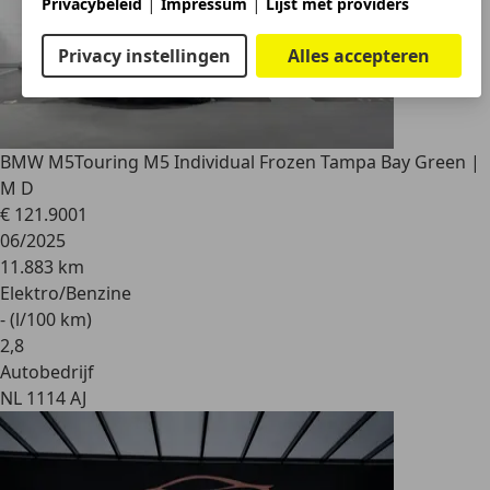
|
|
Privacybeleid
Impressum
Lijst met providers
Privacy instellingen
Alles accepteren
BMW M5
Touring M5 Individual Frozen Tampa Bay Green |
M D
€ 121.900
1
06/2025
11.883 km
Elektro/Benzine
- (l/100 km)
2
,
8
Autobedrijf
NL 1114 AJ