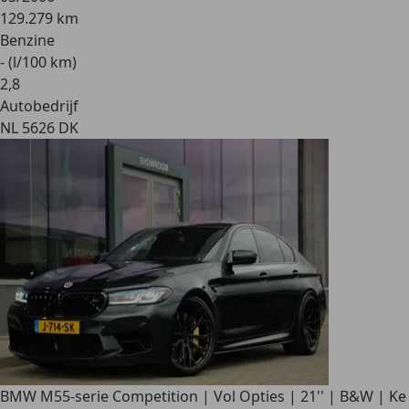
129.279 km
Benzine
- (l/100 km)
2
,
8
Autobedrijf
NL 5626 DK
BMW M5
5-serie Competition | Vol Opties | 21'' | B&W | Ke