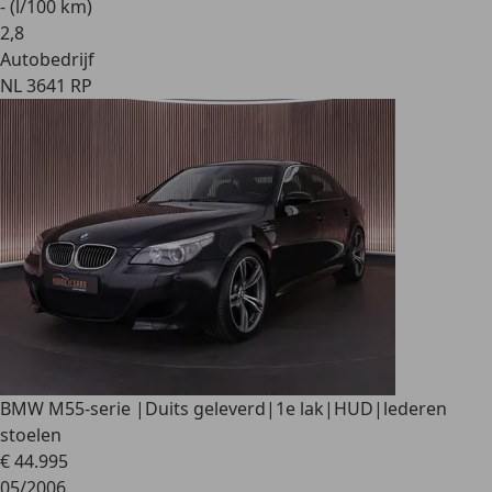
- (l/100 km)
2
,
8
Autobedrijf
NL 3641 RP
BMW M5
5-serie |Duits geleverd|1e lak|HUD|lederen
stoelen
€ 44.995
05/2006