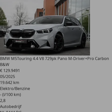
BMW M5
Touring 4.4 V8 729pk Pano M-Driver+Pro Carbon
B&W
€ 129.949
1
05/2025
19.642 km
Elektro/Benzine
- (l/100 km)
2
,
8
Autobedrijf