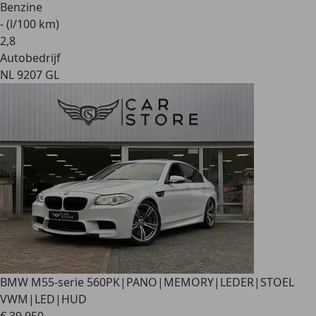
Benzine
- (l/100 km)
2
,
8
Autobedrijf
NL 9207 GL
BMW M5
5-serie 560PK|PANO|MEMORY|LEDER|STOEL
VWM|LED|HUD