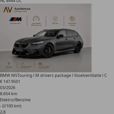
NL 8444 DC
BMW M5
Touring l M drivers package l Stoelventilatie l C
€ 147.950
1
03/2026
8.654 km
Elektro/Benzine
- (l/100 km)
2
,
8