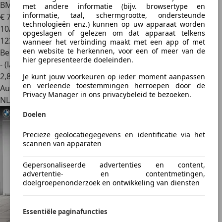
BMW M5
E60
met andere informatie (bijv. browsertype en
informatie, taal, schermgrootte, ondersteunde
€ 77.450
technologieën enz.) kunnen op uw apparaat worden
10/2010
opgeslagen of gelezen om dat apparaat telkens
123.785 km
wanneer het verbinding maakt met een app of met
een website te herkennen, voor een of meer van de
Benzine
hier gepresenteerde doeleinden.
- (l/100 km)
2
,
8
Je kunt jouw voorkeuren op ieder moment aanpassen
en verleende toestemmingen herroepen door de
Autobedrijf
Privacy Manager in ons privacybeleid te bezoeken.
NL 8105 RV
Doelen
Precieze geolocatiegegevens en identificatie via het
scannen van apparaten
Gepersonaliseerde advertenties en content,
advertentie- en contentmetingen,
doelgroepenonderzoek en ontwikkeling van diensten
Essentiële paginafuncties