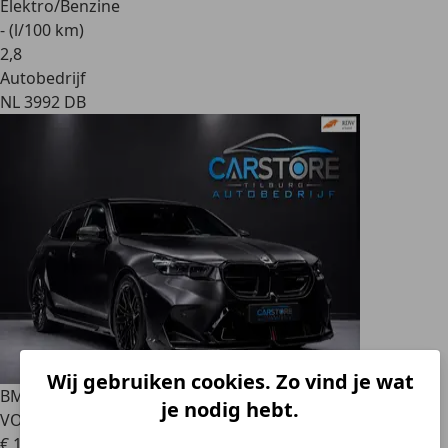
Elektro/Benzine
- (l/100 km)
2
,
8
Autobedrijf
NL 3992 DB
Wij gebruiken cookies. Zo vind je wat
BMW M5
5-serie TOURING 1000PK+ AKRA PPF KERAMISCH
je nodig hebt.
VOLL
€ 184.999
1