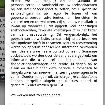
maken we het mogelijk om ons aanbod te
personaliseren - bijvoorbeeld om uw zoekopdrachten
bij een later bezoek voort te zetten, om u geschikte
aanbiedingen in uw regio te tonen of om
gepersonaliseerde advertenties en berichten te
BMW M5
5-serie G-Power G5M B-TURBO - 740PK G-Power
verstrekken en te evalueren. Wij slaan uw e-mailadres
G5M B-
lokaal op wanneer u dit opgeeft voor opgeslagen
zoekopdrachten, favoriete voertuigen of in het kader
€ 119.950
van de prijsbeoordeling. Dit vergemakkelijkt het
07/2019
gebruik van de website, omdat u bij latere bezoeken
24.466 km
niet opnieuw hoeft in te voeren. Met uw toestemming
wordt op gebruik gebaseerde informatie verzonden
Benzine
naar dealers waarmee u contact opneemt. Sommige
- (l/100 km)
cookies/tools worden door de aanbieders gebruikt om
2
,
8
informatie die u verstrekt bij het indienen van
financieringsaanvragen gedurende 30 dagen op te
Autobedrijf
slaan en deze binnen deze periode automatisch te
NL 8105 RV
hergebruiken om nieuwe financieringsaanvragen in te
vullen. Zonder het gebruik van dergelijke cookies/tools
kunnen dergelijke uitgebreide functies geheel of
gedeeltelijk niet worden gebruikt.
We werken met 263 aanbieders.