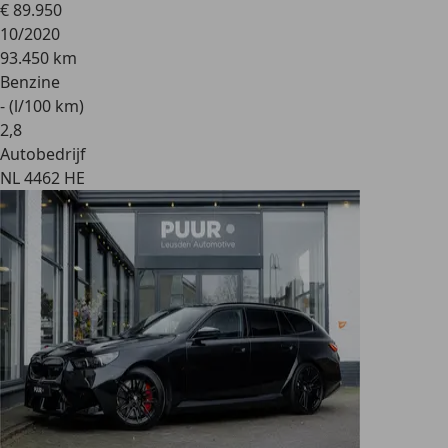
€ 89.950
10/2020
93.450 km
Benzine
- (l/100 km)
2
,
8
Autobedrijf
NL 4462 HE