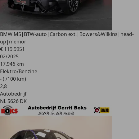
BMW M5
|BTW-auto|Carbon ext.|Bowers&Wilkins|head-
up|memor
€ 119.995
1
02/2025
17.946 km
Elektro/Benzine
- (l/100 km)
2
,
8
Autobedrijf
NL 5626 DK