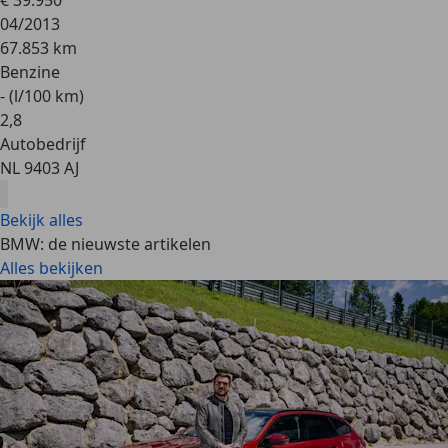
€ 39.950
04/2013
67.853 km
Benzine
- (l/100 km)
2
,
8
Autobedrijf
NL 9403 AJ
Bekijk alles
BMW: de nieuwste artikelen
Alles bekijken