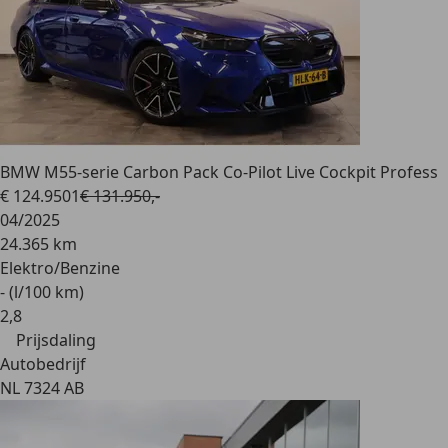
BMW M5
5-serie Carbon Pack Co-Pilot Live Cockpit Profess
€ 124.950
1
€ 131.950,-
04/2025
24.365 km
Elektro/Benzine
- (l/100 km)
2
,
8
Prijsdaling
Autobedrijf
NL 7324 AB