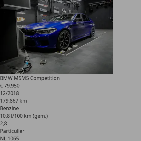
BMW M5
M5 Competition
€ 79.950
12/2018
179.867 km
Benzine
10,8 l/100 km (gem.)
2
,
8
Particulier
NL 1065