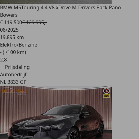
BMW M5
Touring 4.4 V8 xDrive M-Drivers Pack Pano -
Bowers
€ 119.500
€ 129.995,-
08/2025
19.895 km
Elektro/Benzine
- (l/100 km)
2
,
8
Prijsdaling
Autobedrijf
NL 3833 GP