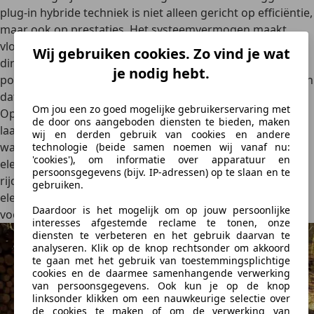
plug-in hybride techniek is niet alleen gericht op efficiëntie,
maar ook op prestaties. Het systeemvermogen maakt
vlotte acceleraties
mogelijk en de elektromotor levert
Wij gebruiken cookies. Zo vind je wat
direct koppel voor een soepele respons. Cupra
je nodig hebt.
positioneert de Terramar nadrukkelijk als sportieve SUV en
dat merk je in de rijbeleving.
Om jou een zo goed mogelijke gebruikerservaring met
Opladen kan zowel thuis aan de wallbox als bij publieke
de door ons aangeboden diensten te bieden, maken
laadpalen. Dankzij de grotere batterij duurt volledig laden
wij en derden gebruik van cookies en andere
wat langer dan bij eerdere generaties, maar het
technologie (beide samen noemen wij vanaf nu:
'cookies'), om informatie over apparatuur en
elektrische bereik maakt dat ruimschoots goed. Voor veel
persoonsgegevens (bijv. IP-adressen) op te slaan en te
rijders kan de Terramar
in de praktijk functioneren als
gebruiken.
elektrische auto
met de zekerheid van een benzinemotor
Daardoor is het mogelijk om op jouw persoonlijke
voor lange ritten.
interesses afgestemde reclame te tonen, onze
diensten te verbeteren en het gebruik daarvan te
analyseren. Klik op de knop rechtsonder om akkoord
te gaan met het gebruik van toestemmingsplichtige
cookies en de daarmee samenhangende verwerking
van persoonsgegevens. Ook kun je op de knop
linksonder klikken om een nauwkeurige selectie over
de cookies te maken of om de verwerking van