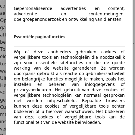
communicatief, waardoor de Terramar lichtvoetiger
Gepersonaliseerde advertenties en content,
aanvoelt dan je op basis van zijn formaat zou verwachten.
advertentie- en contentmetingen,
doelgroepenonderzoek en ontwikkeling van diensten
Opvallend is dat de
aandrijving altijd naar de voorwielen
gaat. Cupra heeft bewust gekozen voor deze configuratie,
al betekent het wel dat de grip bij nat of koud wegdek
Essentiële paginafuncties
beperkt kan zijn wanneer alle kracht wordt aangesproken.
Toch blijft de auto voorspelbaar, mede dankzij de
Wij of deze aanbieders gebruiken cookies of
elektronische hulpsystemen. Voor veel rijders is de balans
vergelijkbare tools en technologieën die noodzakelijk
zijn voor essentiële sitefuncties en die de goede
tussen sportieve dynamiek en dagelijks comfort precies
werking van de website garanderen. Ze worden
wat je van Cupra mag verwachten.
doorgaans gebruikt als reactie op gebruikersactiviteit
Uitrusting en prijzen: premium positionering
om belangrijke functies mogelijk te maken, zoals het
instellen en beheren van inloggegevens of
Het prijsniveau van de Cupra Terramar ligt met een kleine
privacyvoorkeuren. Het gebruik van deze cookies of
50.000 euro boven dat van de Formentor, wat logisch is
vergelijkbare technologieën kan normaal gesproken
gezien zijn formaat en technologie. Voor dat bedrag biedt
niet worden uitgeschakeld. Bepaalde browsers
kunnen deze cookies of vergelijkbare tools echter
Cupra een
uitgebreide standaarduitrusting
, met onder
blokkeren of u hierover waarschuwen. Het blokkeren
meer een groot infotainmentsysteem, digitale
van deze cookies of vergelijkbare tools kan de
instrumenten, sportstoelen en uitgebreide
functionaliteit van de website beïnvloeden.
veiligheidssystemen.