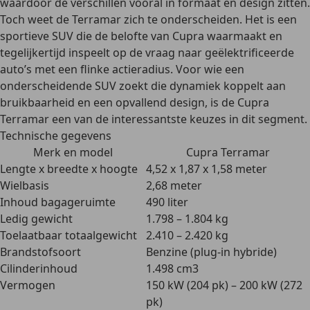
waardoor de verschillen vooral in formaat en design zitten.
Toch weet de Terramar zich te onderscheiden. Het is een
sportieve SUV die de belofte van Cupra waarmaakt en
tegelijkertijd inspeelt op de vraag naar geëlektrificeerde
auto’s met een flinke actieradius. Voor wie een
onderscheidende SUV zoekt die dynamiek koppelt aan
bruikbaarheid en een opvallend design, is de Cupra
Terramar een van de interessantste keuzes in dit segment.
Technische gegevens
Merk en model
Cupra Terramar
Lengte x breedte x hoogte
4,52 x 1,87 x 1,58 meter
Wielbasis
2,68 meter
Inhoud bagageruimte
490 liter
Ledig gewicht
1.798 – 1.804 kg
Toelaatbaar totaalgewicht
2.410 – 2.420 kg
Brandstofsoort
Benzine (plug-in hybride)
Cilinderinhoud
1.498 cm3
Vermogen
150 kW (204 pk) – 200 kW (272
pk)