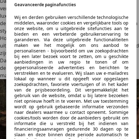
Daarnaast zijn er tal van opties en pakketten om de auto
Geavanceerde paginafuncties
verder te personaliseren
. Denk aan grotere velgen, extra
luxe bekleding of een premium audiosysteem. Cupra legt
Wij en derden gebruiken verschillende technologische
de nadruk op sportieve uitstraling, dus ook accessoires en
middelen, waaronder cookies en vergelijkbare tools op
onze website, om u uitgebreide sitefuncties aan te
stylingpakketten zijn beschikbaar.
bieden en een verbeterde gebruikerservaring te
Hoewel de exacte prijsstelling afhankelijk is van de
garanderen. Via deze uitgebreide functionaliteiten
uitvoering, is duidelijk dat Cupra mikt op klanten die bereid
maken we het mogelijk om ons aanbod te
personaliseren - bijvoorbeeld om uw zoekopdrachten
zijn te betalen voor
design, sportiviteit en elektrificatie
.
bij een later bezoek voort te zetten, om u geschikte
Daarmee is de Terramar een alternatief voor modellen als
aanbiedingen in uw regio te tonen of om
de Toyota RAV4 Plug-in Hybrid of de Peugeot 3008 PHEV,
gepersonaliseerde advertenties en berichten te
verstrekken en te evalueren. Wij slaan uw e-mailadres
maar met een veel expressiever en sportiever karakter.
lokaal op wanneer u dit opgeeft voor opgeslagen
zoekopdrachten, favoriete voertuigen of in het kader
van de prijsbeoordeling. Dit vergemakkelijkt het
gebruik van de website, omdat u bij latere bezoeken
niet opnieuw hoeft in te voeren. Met uw toestemming
wordt op gebruik gebaseerde informatie verzonden
naar dealers waarmee u contact opneemt. Sommige
cookies/tools worden door de aanbieders gebruikt om
informatie die u verstrekt bij het indienen van
financieringsaanvragen gedurende 30 dagen op te
slaan en deze binnen deze periode automatisch te