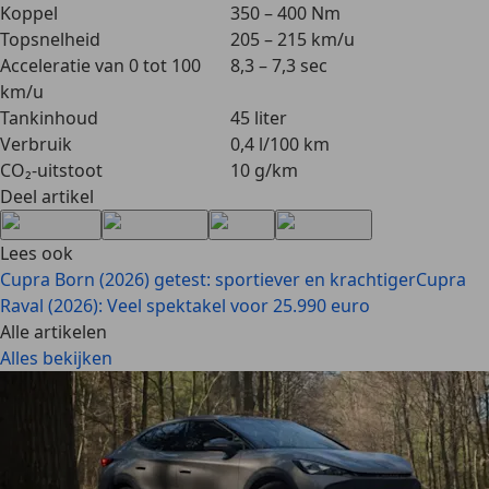
Koppel
350 – 400 Nm
Topsnelheid
205 – 215 km/u
Acceleratie van 0 tot 100
8,3 – 7,3 sec
km/u
Tankinhoud
45 liter
Verbruik
0,4 l/100 km
CO₂-uitstoot
10 g/km
Deel artikel
Lees ook
Cupra Born (2026) getest: sportiever en krachtiger
Cupra
Raval (2026): Veel spektakel voor 25.990 euro
Alle artikelen
Alles bekijken