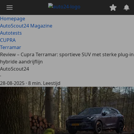
Ga
naar
hoofdinhoud
Homepage
AutoScout24 Magazine
Autotests
CUPRA
Terramar
Review – Cupra Terramar: sportieve SUV met sterke plug-in
hybride aandrijflijn
AutoScout24
·
28-08-2025
·
8 min. Leestijd