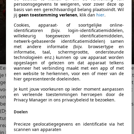
persoonsgegevens te weigeren, voor zover deze op
basis van een gerechtvaardigd belang plaatsvindt. Wil
jij
geen toestemming verlenen
, klik dan
hier
.
Cookies, apparaat- of soortgelijke online-
identificatoren (bijv. login-identificatiemiddelen,
willekeurig toegewezen identificatiemiddelen,
netwerk-gebaseerde identificatiemiddelen) samen
met andere informatie (bijv. browsertype en
informatie, taal, schermgrootte, ondersteunde
technologieën enz.) kunnen op uw apparaat worden
opgeslagen of gelezen om dat apparaat telkens
Een van de kernwaarden van Cupra is sportiviteit en dat zie
wanneer het verbinding maakt met een app of met
een website te herkennen, voor een of meer van de
je terug in de rijervaring van de Terramar. Het model maakt
hier gepresenteerde doeleinden.
gebruik van het MQB Evo-platform, dat ook de basis vormt
Je kunt jouw voorkeuren op ieder moment aanpassen
voor andere modellen van de groep, maar Cupra heeft het
en verleende toestemmingen herroepen door de
onderstel nadrukkelijk sportiever afgesteld. De Terramar
Privacy Manager in ons privacybeleid te bezoeken.
beschikt over een
multilink achteras en adaptieve dempers
(Dynamic Chassis Control). Daarmee kan de auto variëren
Doelen
tussen comfort en sportiviteit. In de sportieve modus
Precieze geolocatiegegevens en identificatie via het
reageert het onderstel direct, met een strakke wegligging
scannen van apparaten
in bochten en veel grip. De besturing is scherp en