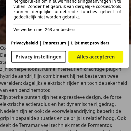
hergebruiken om nieuwe financieringsaanvragen in te
vullen. Zonder het gebruik van dergelijke cookies/tools
kunnen dergelijke uitgebreide functies geheel of
gedeeltelijk niet worden gebruikt.
We werken met 263 aanbieders.
|
|
Privacybeleid
Impressum
Lijst met providers
Conclusie: sportieve SUV met toekomstvisie
De Cupra Terramar laat zien waar Cupra als merk voor
Privacy instellingen
Alles accepteren
staat: sportiviteit, expressief design en elektrificatie. Met
zijn scherpe looks, ruime interieur en krachtige plug-in
hybride aandrijflijn combineert hij het beste van twee
werelden:
dagelijks elektrisch rijden en toch de zekerheid
van een benzinemotor.
Zijn sterke punten zijn het expressieve design, de
forse
elektrische actieradius
en het dynamische rijgedrag.
Nadelen zijn er ook: de voorwielaandrijving beperkt de
grip in bepaalde situaties en de prijs is relatief hoog. Ook
deelt de Terramar veel techniek met de Formentor,