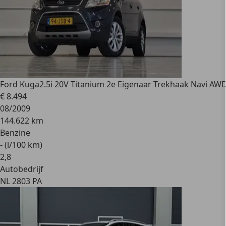
Ford Kuga
2.5i 20V Titanium 2e Eigenaar Trekhaak Navi AW
€ 8.494
08/2009
144.622 km
Benzine
- (l/100 km)
2
,
8
Autobedrijf
NL 2803 PA