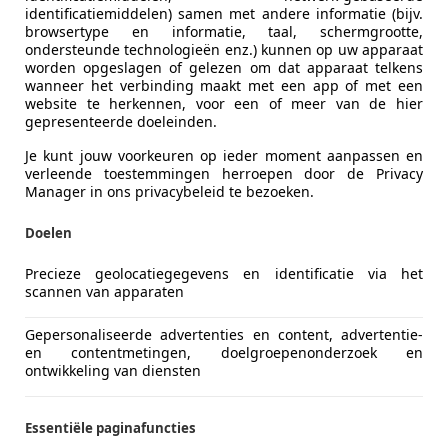
identificatiemiddelen) samen met andere informatie (bijv.
browsertype en informatie, taal, schermgrootte,
ondersteunde technologieën enz.) kunnen op uw apparaat
worden opgeslagen of gelezen om dat apparaat telkens
wanneer het verbinding maakt met een app of met een
website te herkennen, voor een of meer van de hier
gepresenteerde doeleinden.
Je kunt jouw voorkeuren op ieder moment aanpassen en
verleende toestemmingen herroepen door de Privacy
g Mach-E bloot
Manager in ons privacybeleid te bezoeken.
onele benzinemotor en als stekkerhybride. In deze test ver
en vertrouwd’ en ‘nieuw en spannend’.
Doelen
Precieze geolocatiegegevens en identificatie via het
scannen van apparaten
g Mach-E bloot
Gepersonaliseerde advertenties en content, advertentie-
en contentmetingen, doelgroepenonderzoek en
ontwikkeling van diensten
Essentiële paginafuncties