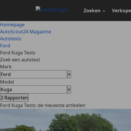
Ga
naar
Zoeken
Verkop
hoofdinhoud
Homepage
AutoScout24 Magazine
Autotests
Ford
Ford Kuga Tests
Zoek een autotest
Merk
×
Model
×
2
Rapporten
Ford Kuga Tests: de nieuwste artikelen