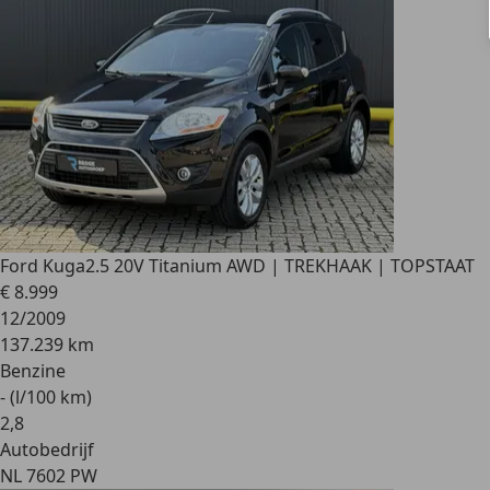
Ford Kuga
2.5 20V Titanium AWD | TREKHAAK | TOPSTAAT
€ 8.999
12/2009
137.239 km
Benzine
- (l/100 km)
2
,
8
Autobedrijf
NL 7602 PW