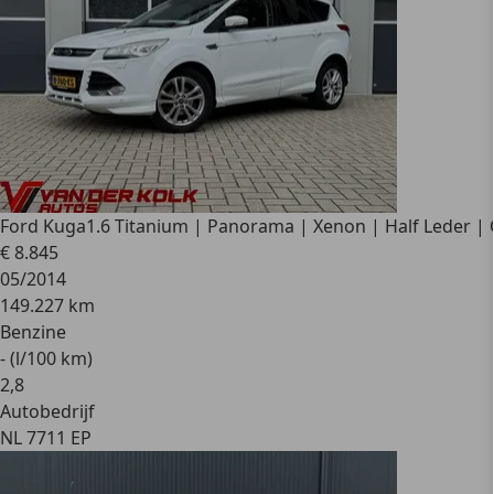
Ford Kuga
1.6 Titanium | Panorama | Xenon | Half Leder |
€ 8.845
05/2014
149.227 km
Benzine
- (l/100 km)
2
,
8
Autobedrijf
NL 7711 EP