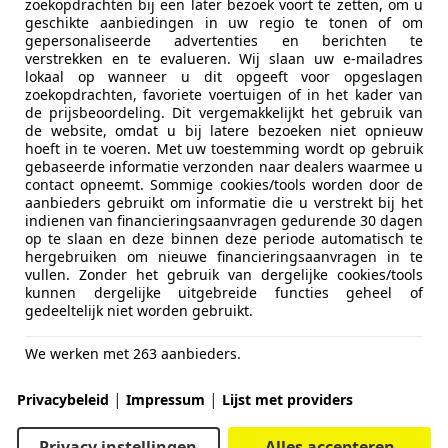
zoekopdrachten bij een later bezoek voort te zetten, om u
geschikte aanbiedingen in uw regio te tonen of om
gepersonaliseerde advertenties en berichten te
verstrekken en te evalueren. Wij slaan uw e-mailadres
lokaal op wanneer u dit opgeeft voor opgeslagen
zoekopdrachten, favoriete voertuigen of in het kader van
de prijsbeoordeling. Dit vergemakkelijkt het gebruik van
de website, omdat u bij latere bezoeken niet opnieuw
hoeft in te voeren. Met uw toestemming wordt op gebruik
gebaseerde informatie verzonden naar dealers waarmee u
contact opneemt. Sommige cookies/tools worden door de
aanbieders gebruikt om informatie die u verstrekt bij het
 Cam
indienen van financieringsaanvragen gedurende 30 dagen
op te slaan en deze binnen deze periode automatisch te
hergebruiken om nieuwe financieringsaanvragen in te
vullen. Zonder het gebruik van dergelijke cookies/tools
kunnen dergelijke uitgebreide functies geheel of
gedeeltelijk niet worden gebruikt.
We werken met 263 aanbieders.
|
|
Privacybeleid
Impressum
Lijst met providers
Privacy instellingen
Alles accepteren