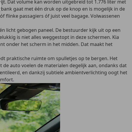
jt. Dat volume kan worden uitgebreid tot 1.776 liter met
bank gaat met één druk op de knop en is mogelijk in de
 óf flinke passagiers óf juist veel bagage. Volwassenen
n licht gebogen paneel. De bestuurder kijk uit op een
lukkig is niet alles weggestopt in deze schermen. Kia
ent onder het scherm in het midden. Dat maakt het
t praktische ruimte om spulletjes op te bergen. Het
et de auto voelen de materialen degelijk aan, ondanks dat
ntileerd, en dankzij subtiele ambientverlichting oogt het
omfort.