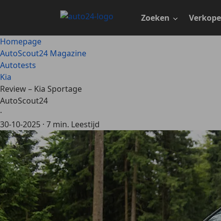
Ga
naar
Zoeken
Verkop
hoofdinhoud
Homepage
AutoScout24 Magazine
Autotests
Kia
Review – Kia Sportage
AutoScout24
·
30-10-2025
·
7 min. Leestijd