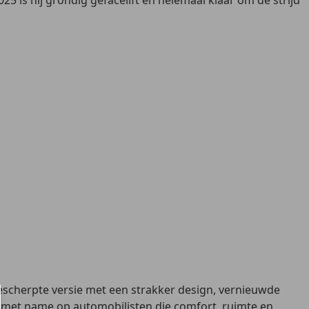
5 is hij grondig gefacelift en helemaal klaar om de strijd
gescherpte versie met een strakker design, vernieuwde
ich met name op automobilisten die comfort, ruimte en