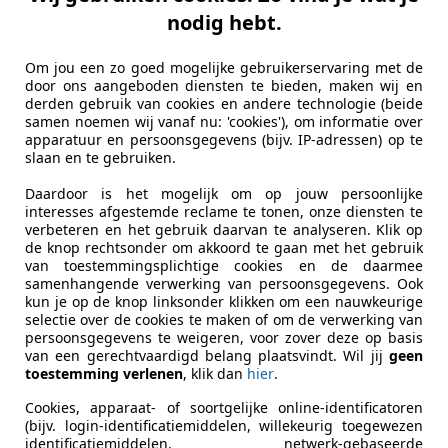
.
nodig hebt.
ride, waarbij de elektrische ondersteuning zorgt voor extra 
e modellen zoals de Kia EV5 (hetzelfde formaat als de Spor
Om jou een zo goed mogelijke gebruikerservaring met de
door ons aangeboden diensten te bieden, maken wij en
van het compacte SUV-segment, waarmee hij concurreert met
derden gebruik van cookies en andere technologie (beide
samen noemen wij vanaf nu: 'cookies'), om informatie over
apparatuur en persoonsgegevens (bijv. IP-adressen) op te
slaan en te gebruiken.
Daardoor is het mogelijk om op jouw persoonlijke
interesses afgestemde reclame te tonen, onze diensten te
verbeteren en het gebruik daarvan te analyseren. Klik op
de knop rechtsonder om akkoord te gaan met het gebruik
van toestemmingsplichtige cookies en de daarmee
samenhangende verwerking van persoonsgegevens. Ook
kun je op de knop linksonder klikken om een nauwkeurige
selectie over de cookies te maken of om de verwerking van
persoonsgegevens te weigeren, voor zover deze op basis
van een gerechtvaardigd belang plaatsvindt. Wil jij
geen
toestemming verlenen
, klik dan
hier
.
Cookies, apparaat- of soortgelijke online-identificatoren
(bijv. login-identificatiemiddelen, willekeurig toegewezen
identificatiemiddelen, netwerk-gebaseerde