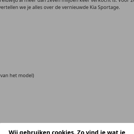
ldwijd al meer dan zeven miljoen keer verkocht is. Voor 202
rtellen we je alles over de vernieuwde Kia Sportage.
 van het model)
 in Nederland. Met de update voor 2025 brengt Kia een aan
Wij gebruiken cookies. Zo vind je wat je
 interieur die het comfort ten goede komen. De auto richt z