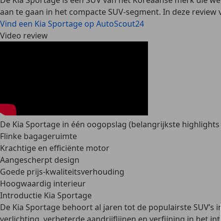
De Kia Sportage is een SUV van het Koreaanse merk die were
aan te gaan in het compacte SUV-segment. In deze review ve
Vind een Kia Sportage op AutoScout24
Video review
De Kia Sportage in één oogopslag (belangrijkste highlights
Flinke bagageruimte
Krachtige en efficiënte motor
Aangescherpt design
Goede prijs-kwaliteitsverhouding
Hoogwaardig interieur
Introductie Kia Sportage
De Kia Sportage behoort al jaren tot de populairste SUV’s
verlichting, verbeterde aandrijflijnen en verfijning in het