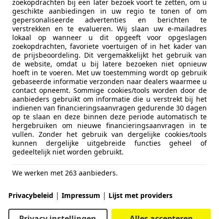
zoekopdrachten bij een later bezoek voort te zetten, om u
geschikte aanbiedingen in uw regio te tonen of om
gepersonaliseerde advertenties en berichten te
verstrekken en te evalueren. Wij slaan uw e-mailadres
lokaal op wanneer u dit opgeeft voor opgeslagen
zoekopdrachten, favoriete voertuigen of in het kader van
de prijsbeoordeling. Dit vergemakkelijkt het gebruik van
de website, omdat u bij latere bezoeken niet opnieuw
hoeft in te voeren. Met uw toestemming wordt op gebruik
gebaseerde informatie verzonden naar dealers waarmee u
contact opneemt. Sommige cookies/tools worden door de
aanbieders gebruikt om informatie die u verstrekt bij het
indienen van financieringsaanvragen gedurende 30 dagen
op te slaan en deze binnen deze periode automatisch te
hergebruiken om nieuwe financieringsaanvragen in te
vullen. Zonder het gebruik van dergelijke cookies/tools
kunnen dergelijke uitgebreide functies geheel of
gedeeltelijk niet worden gebruikt.
We werken met 263 aanbieders.
|
|
Privacybeleid
Impressum
Lijst met providers
Privacy instellingen
Alles accepteren