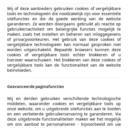
orkant is vernieuwd met scherpere koplampunits. De bekend
e accenten rond de wielkasten en in de bumpers, oogt de a
Wij of deze aanbieders gebruiken cookies of vergelijkbare
sche lijnen verbonden, wat zorgt voor een sportief silhou
tools en technologieën die noodzakelijk zijn voor essentiële
sitefuncties en die de goede werking van de website
zijn optisch verbonden door een zwarte strip over de hele 
garanderen. Ze worden doorgaans gebruikt als reactie op
elgen van 17 tot 19 inch – afhankelijk van de uitvoering – di
gebruikersactiviteit om belangrijke functies mogelijk te
ynamiek en een robuuste uitstraling.
maken, zoals het instellen en beheren van inloggegevens
of privacyvoorkeuren. Het gebruik van deze cookies of
vergelijkbare technologieën kan normaal gesproken niet
worden uitgeschakeld. Bepaalde browsers kunnen deze
cookies of vergelijkbare tools echter blokkeren of u
hierover waarschuwen. Het blokkeren van deze cookies of
vergelijkbare tools kan de functionaliteit van de website
beïnvloeden.
Geavanceerde paginafuncties
Wij en derden gebruiken verschillende technologische
middelen, waaronder cookies en vergelijkbare tools op
onze website, om u uitgebreide sitefuncties aan te bieden
en een verbeterde gebruikerservaring te garanderen. Via
deze uitgebreide functionaliteiten maken we het mogelijk
om ons aanbod te personaliseren - bijvoorbeeld om uw