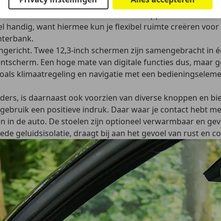
n ergonomie. In de kofferbak kun je standaard 587 liter kwi
en van een dubbele laadvloer. Het omklappen van de achter
el handig, want hiermee kun je flexibel ruimte creëren voor
hterbank.
ngericht. Twee 12,3-inch schermen zijn samengebracht in éé
ntscherm. Een hoge mate van digitale functies dus, maar ge
zoals klimaatregeling en navigatie met een bedieningselem
rs, is daarnaast ook voorzien van diverse knoppen en bied
algebruik een positieve indruk. Daar waar je contact hebt m
n in de auto. De stoelen zijn optioneel verwarmbaar en geve
oede geluidsisolatie, draagt bij aan het gevoel van rust en c