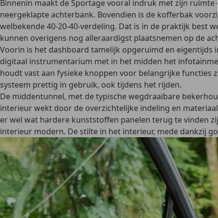
Binnenin maakt de Sportage vooral indruk met zijn ruimte e
neergeklapte achterbank. Bovendien is de kofferbak voorzi
welbekende 40-20-40-verdeling. Dat is in de praktijk best w
kunnen overigens nog alleraardigst plaatsnemen op de ac
Voorin is het dashboard tamelijk opgeruimd en eigentijds i
digitaal instrumentarium met in het midden het infotainme
houdt vast aan fysieke knoppen voor belangrijke functies 
systeem prettig in gebruik, ook tijdens het rijden.
De middentunnel, met de typische wegdraaibare bekerhoude
interieur wekt door de overzichtelijke indeling en materia
er wel wat hardere kunststoffen panelen terug te vinden zij
interieur modern. De stilte in het interieur, mede dankzij g