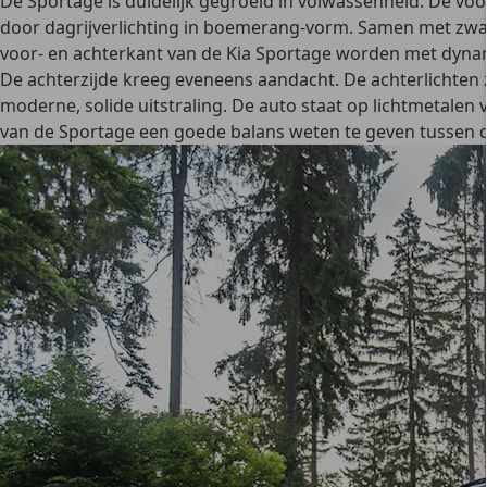
De Sportage is duidelijk gegroeid in volwassenheid. De vo
door dagrijverlichting in boemerang-vorm. Samen met zwart
voor- en achterkant van de Kia Sportage worden met dynami
De achterzijde kreeg eveneens aandacht. De achterlichten 
moderne, solide uitstraling. De auto staat op lichtmetalen v
van de Sportage een goede balans weten te geven tussen d