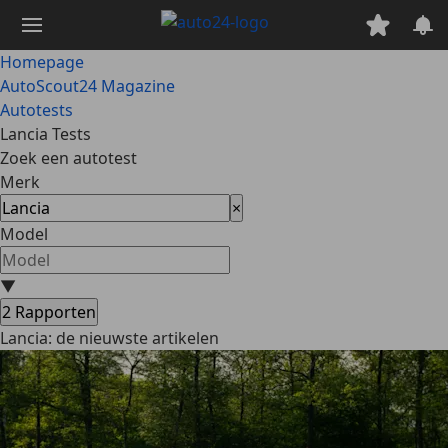
Ga
naar
hoofdinhoud
Homepage
AutoScout24 Magazine
Autotests
Lancia Tests
Zoek een autotest
Merk
×
Model
▼
2
Rapporten
Lancia: de nieuwste artikelen