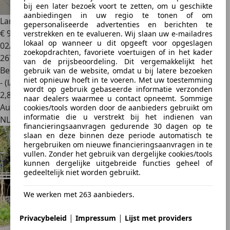
bij een later bezoek voort te zetten, om u geschikte
aanbiedingen in uw regio te tonen of om
Lancia Ypsilon
1.4-16V Sport Airco, Stuurbekrachtiging
gepersonaliseerde advertenties en berichten te
€ 999
verstrekken en te evalueren. Wij slaan uw e-mailadres
lokaal op wanneer u dit opgeeft voor opgeslagen
02/2008
zoekopdrachten, favoriete voertuigen of in het kader
267.643 km
van de prijsbeoordeling. Dit vergemakkelijkt het
Benzine
gebruik van de website, omdat u bij latere bezoeken
niet opnieuw hoeft in te voeren. Met uw toestemming
- (l/100 km)
wordt op gebruik gebaseerde informatie verzonden
2
,
8
naar dealers waarmee u contact opneemt. Sommige
Autobedrijf
cookies/tools worden door de aanbieders gebruikt om
informatie die u verstrekt bij het indienen van
NL 3755 LC
financieringsaanvragen gedurende 30 dagen op te
slaan en deze binnen deze periode automatisch te
hergebruiken om nieuwe financieringsaanvragen in te
vullen. Zonder het gebruik van dergelijke cookies/tools
kunnen dergelijke uitgebreide functies geheel of
gedeeltelijk niet worden gebruikt.
We werken met 263 aanbieders.
|
|
Privacybeleid
Impressum
Lijst met providers