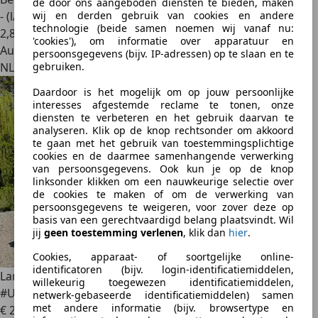
de door ons aangeboden diensten te bieden, maken
wij en derden gebruik van cookies en andere
- (l/100 km)
technologie (beide samen noemen wij vanaf nu:
2
,
8
'cookies'), om informatie over apparatuur en
Autobedrijf
persoonsgegevens (bijv. IP-adressen) op te slaan en te
gebruiken.
NL 9581 AM
Daardoor is het mogelijk om op jouw persoonlijke
interesses afgestemde reclame te tonen, onze
diensten te verbeteren en het gebruik daarvan te
analyseren. Klik op de knop rechtsonder om akkoord
te gaan met het gebruik van toestemmingsplichtige
cookies en de daarmee samenhangende verwerking
van persoonsgegevens. Ook kun je op de knop
linksonder klikken om een nauwkeurige selectie over
de cookies te maken of om de verwerking van
persoonsgegevens te weigeren, voor zover deze op
basis van een gerechtvaardigd belang plaatsvindt. Wil
jij
geen toestemming verlenen
, klik dan
hier
.
Cookies, apparaat- of soortgelijke online-
identificatoren (bijv. login-identificatiemiddelen,
Lancia Beta
MONTECARLO Coupe 1976 BLAUW 51.000km
willekeurig toegewezen identificatiemiddelen,
#UNIEK
netwerk-gebaseerde identificatiemiddelen) samen
met andere informatie (bijv. browsertype en
€ 27.950