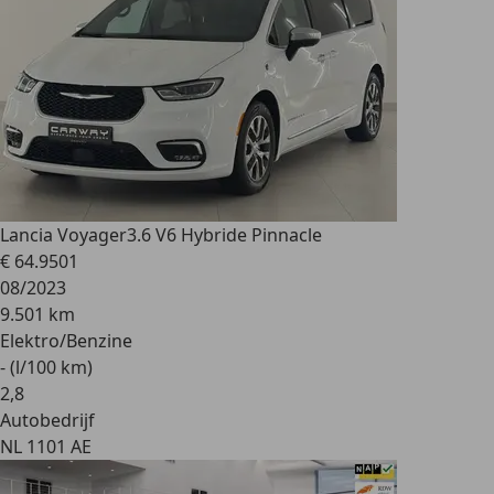
Lancia Voyager
3.6 V6 Hybride Pinnacle
€ 64.950
1
08/2023
9.501 km
Elektro/Benzine
- (l/100 km)
2
,
8
Autobedrijf
NL 1101 AE