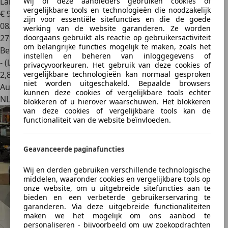
Wij of deze aanbieders gebruiken cookies of
Lancia Ypsilon
1.2 Argento
vergelijkbare tools en technologieën die noodzakelijk
€ 950
zijn voor essentiële sitefuncties en die de goede
08/2007
werking van de website garanderen. Ze worden
doorgaans gebruikt als reactie op gebruikersactiviteit
275.946 km
om belangrijke functies mogelijk te maken, zoals het
Benzine
instellen en beheren van inloggegevens of
- (l/100 km)
privacyvoorkeuren. Het gebruik van deze cookies of
vergelijkbare technologieën kan normaal gesproken
2
,
8
niet worden uitgeschakeld. Bepaalde browsers
Autobedrijf
kunnen deze cookies of vergelijkbare tools echter
NL 7395 SB
blokkeren of u hierover waarschuwen. Het blokkeren
van deze cookies of vergelijkbare tools kan de
functionaliteit van de website beïnvloeden.
Geavanceerde paginafuncties
Wij en derden gebruiken verschillende technologische
middelen, waaronder cookies en vergelijkbare tools op
onze website, om u uitgebreide sitefuncties aan te
bieden en een verbeterde gebruikerservaring te
garanderen. Via deze uitgebreide functionaliteiten
maken we het mogelijk om ons aanbod te
personaliseren - bijvoorbeeld om uw zoekopdrachten