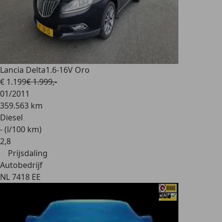
Lancia Delta
1.6-16V Oro
€ 1.199
€ 1.999,-
01/2011
359.563 km
Diesel
- (l/100 km)
2
,
8
Prijsdaling
Autobedrijf
NL 7418 EE