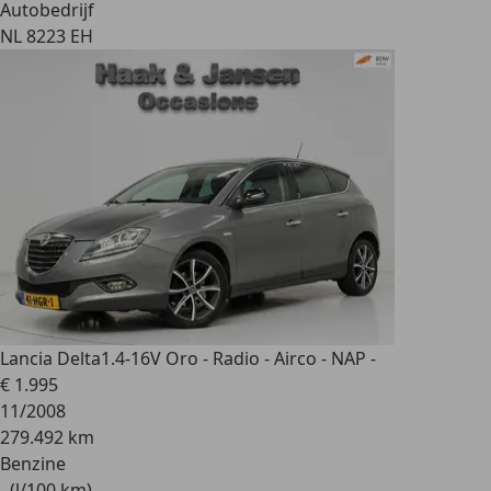
Autobedrijf
NL 8223 EH
Lancia Delta
1.4-16V Oro - Radio - Airco - NAP -
€ 1.995
11/2008
279.492 km
Benzine
- (l/100 km)