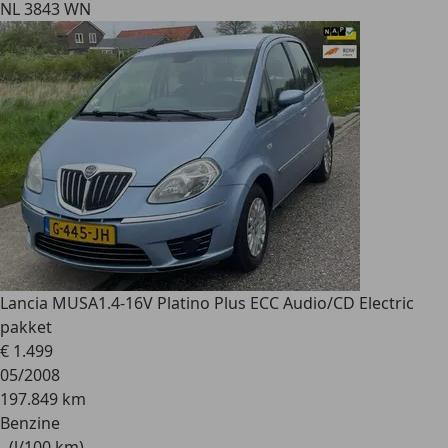
NL 3843 WN
Lancia MUSA
1.4-16V Platino Plus ECC Audio/CD Electric
pakket
€ 1.499
05/2008
197.849 km
Benzine
- (l/100 km)