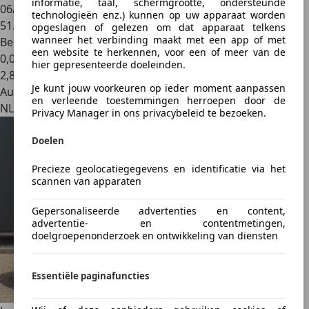
informatie, taal, schermgrootte, ondersteunde
06/1976
technologieën enz.) kunnen op uw apparaat worden
51.211 km
opgeslagen of gelezen om dat apparaat telkens
wanneer het verbinding maakt met een app of met
Benzine
een website te herkennen, voor een of meer van de
0,0 l/100 km (gem.)
hier gepresenteerde doeleinden.
2
,
8
Je kunt jouw voorkeuren op ieder moment aanpassen
Autobedrijf
en verleende toestemmingen herroepen door de
NL 7391 AL
Privacy Manager in ons privacybeleid te bezoeken.
Doelen
Precieze geolocatiegegevens en identificatie via het
scannen van apparaten
Gepersonaliseerde advertenties en content,
advertentie- en contentmetingen,
doelgroepenonderzoek en ontwikkeling van diensten
Essentiële paginafuncties