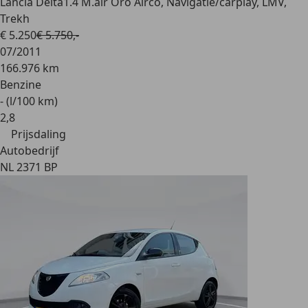
Lancia Delta
1.4 M.air Oro Airco, Navigatie/carplay, LMV,
Trekh
€ 5.250
€ 5.750,-
07/2011
166.976 km
Benzine
- (l/100 km)
2
,
8
Prijsdaling
Autobedrijf
NL 2371 BP