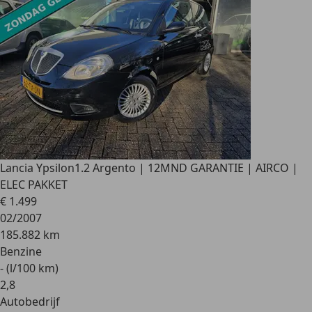
Lancia Ypsilon
1.2 Argento | 12MND GARANTIE | AIRCO |
ELEC PAKKET
€ 1.499
02/2007
185.882 km
Benzine
- (l/100 km)
2
,
8
Autobedrijf