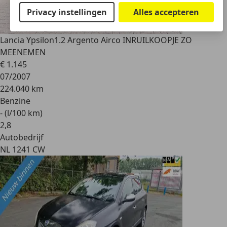
Privacy instellingen
Alles accepteren
Lancia Ypsilon
1.2 Argento Airco INRUILKOOPJE ZO
MEENEMEN
€ 1.145
07/2007
224.040 km
Benzine
- (l/100 km)
2
,
8
Autobedrijf
NL 1241 CW