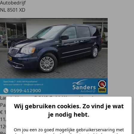
Autobedrijf
NL 8501 XD
Lancia Voyager
3.6 V6 Gold / Xenon/ Leer/
Parkeersensoren/ Stow &
Wij gebruiken cookies. Zo vind je wat
€ 18.795
je nodig hebt.
11/2012
120.854 km
Om jou een zo goed mogelijke gebruikerservaring met
Benzine