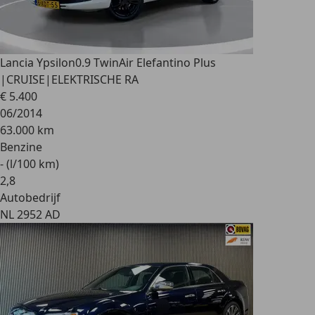
Lancia Ypsilon
0.9 TwinAir Elefantino Plus
|CRUISE|ELEKTRISCHE RA
€ 5.400
06/2014
63.000 km
Benzine
- (l/100 km)
2
,
8
Autobedrijf
NL 2952 AD