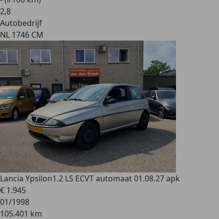
2
,
8
Autobedrijf
NL 1746 CM
Lancia Ypsilon
1.2 LS ECVT automaat 01.08.27 apk
€ 1.945
01/1998
105.401 km