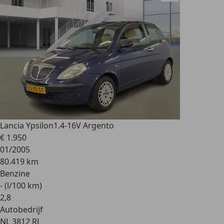
Lancia Ypsilon
1.4-16V Argento
€ 1.950
01/2005
80.419 km
Benzine
- (l/100 km)
2
,
8
Autobedrijf
NL 3812 RJ