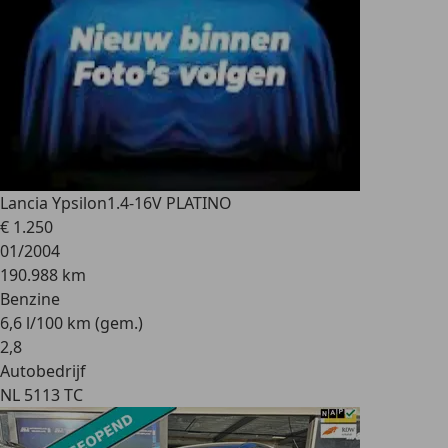
Lancia Ypsilon
1.4-16V PLATINO
€ 1.250
01/2004
190.988 km
Benzine
6,6 l/100 km (gem.)
2
,
8
Autobedrijf
NL 5113 TC