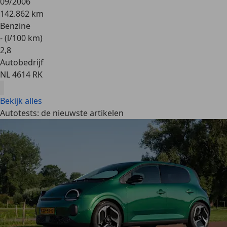
09/2006
142.862 km
Benzine
- (l/100 km)
2
,
8
Autobedrijf
NL 4614 RK
Bekijk alles
Autotests: de nieuwste artikelen