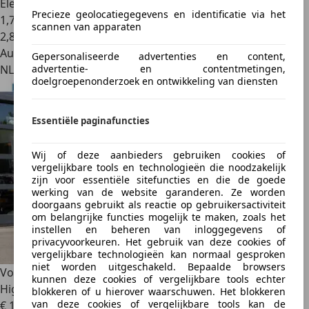
Elektro/Benzine
Precieze geolocatiegegevens en identificatie via het
1,7 l/100 km (gem.)
scannen van apparaten
2
,
8
Autobedrijf
Gepersonaliseerde advertenties en content,
advertentie- en contentmetingen,
NL 1101 CL
doelgroepenonderzoek en ontwikkeling van diensten
Essentiële paginafuncties
Wij of deze aanbieders gebruiken cookies of
vergelijkbare tools en technologieën die noodzakelijk
zijn voor essentiële sitefuncties en die de goede
werking van de website garanderen. Ze worden
doorgaans gebruikt als reactie op gebruikersactiviteit
om belangrijke functies mogelijk te maken, zoals het
instellen en beheren van inloggegevens of
privacyvoorkeuren. Het gebruik van deze cookies of
vergelijkbare technologieën kan normaal gesproken
niet worden uitgeschakeld. Bepaalde browsers
Volkswagen Passat
1.4 TSI ACT
kunnen deze cookies of vergelijkbare tools echter
Highline|Stoelverwarming|ACC|Trekhaak|
blokkeren of u hierover waarschuwen. Het blokkeren
van deze cookies of vergelijkbare tools kan de
€ 13.944
1