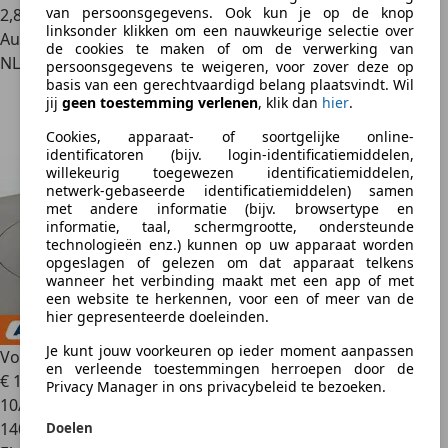
van persoonsgegevens. Ook kun je op de knop
2
,
8
linksonder klikken om een nauwkeurige selectie over
Autobedrijf
de cookies te maken of om de verwerking van
NL 7961 EA
persoonsgegevens te weigeren, voor zover deze op
basis van een gerechtvaardigd belang plaatsvindt. Wil
jij
geen toestemming verlenen
, klik dan
hier
.
Cookies, apparaat- of soortgelijke online-
identificatoren (bijv. login-identificatiemiddelen,
willekeurig toegewezen identificatiemiddelen,
netwerk-gebaseerde identificatiemiddelen) samen
met andere informatie (bijv. browsertype en
informatie, taal, schermgrootte, ondersteunde
technologieën enz.) kunnen op uw apparaat worden
opgeslagen of gelezen om dat apparaat telkens
wanneer het verbinding maakt met een app of met
een website te herkennen, voor een of meer van de
hier gepresenteerde doeleinden.
Je kunt jouw voorkeuren op ieder moment aanpassen
Volkswagen Passat
1.4 GTE
en verleende toestemmingen herroepen door de
€ 15.349
Privacy Manager in ons privacybeleid te bezoeken.
10/2017
140.374 km
Doelen