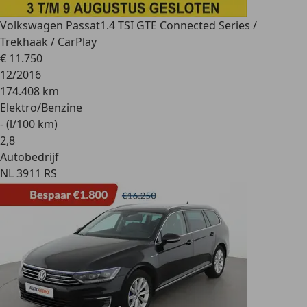
Volkswagen Passat
1.4 TSI GTE Connected Series /
Trekhaak / CarPlay
€ 11.750
12/2016
174.408 km
Elektro/Benzine
- (l/100 km)
2
,
8
Autobedrijf
NL 3911 RS