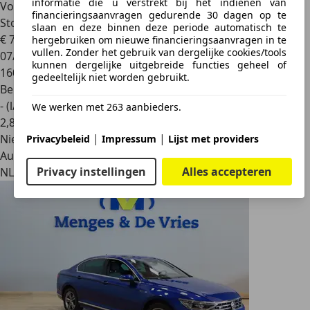
informatie die u verstrekt bij het indienen van
Volkswagen Passat
1.8 TSI Highline | Trekhaak |
financieringsaanvragen gedurende 30 dagen op te
Stoelverwarming | Cr
slaan en deze binnen deze periode automatisch te
€ 7.990
hergebruiken om nieuwe financieringsaanvragen in te
vullen. Zonder het gebruik van dergelijke cookies/tools
07/2011
kunnen dergelijke uitgebreide functies geheel of
160.436 km
gedeeltelijk niet worden gebruikt.
Benzine
- (l/100 km)
We werken met 263 aanbieders.
2
,
8
|
|
Nieuw
Privacybeleid
Impressum
Lijst met providers
Autobedrijf
Privacy instellingen
Alles accepteren
NL 7641 LH