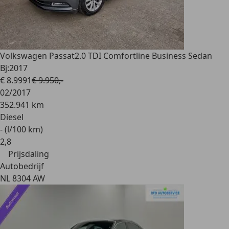
Volkswagen Passat
2.0 TDI Comfortline Business Sedan
Bj:2017
€ 8.999
1
€ 9.950,-
02/2017
352.941 km
Diesel
- (l/100 km)
2
,
8
Prijsdaling
Autobedrijf
NL 8304 AW