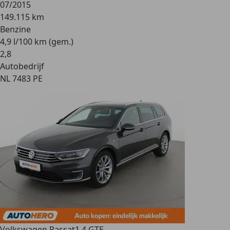
07/2015
149.115 km
Benzine
4,9 l/100 km (gem.)
2
,
8
Autobedrijf
NL 7483 PE
Volkswagen Passat
1.4 GTE