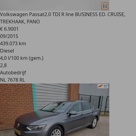
Volkswagen Passat
2.0 TDI R line BUSINESS ED. CRUISE,
TREKHAAK, PANO
€ 6.900
1
09/2015
439.073 km
Diesel
4,0 l/100 km (gem.)
2
,
8
Autobedrijf
NL 7678 RL