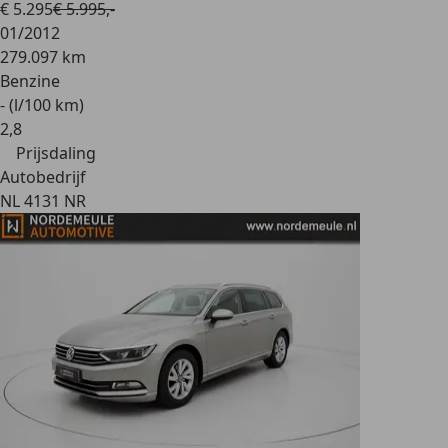
€ 5.295
€ 5.995,-
01/2012
279.097 km
Benzine
- (l/100 km)
2
,
8
Prijsdaling
Autobedrijf
NL 4131 NR