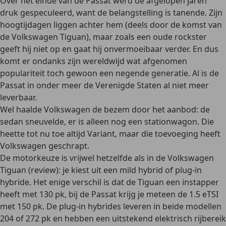
Over het einde van de Passat werd de afgelopen jaren
druk gespeculeerd, want de belangstelling is tanende. Zijn
hoogtijdagen liggen achter hem (deels door de komst van
de Volkswagen Tiguan), maar zoals een oude rockster
geeft hij niet op en gaat hij onvermoeibaar verder. En dus
komt er ondanks zijn wereldwijd wat afgenomen
populariteit toch gewoon een negende generatie. Al is de
Passat in onder meer de Verenigde Staten al niet meer
leverbaar.
Wel haalde Volkswagen de bezem door het aanbod: de
sedan sneuvelde, er is alleen nog een stationwagon. Die
heette tot nu toe altijd Variant, maar die toevoeging heeft
Volkswagen geschrapt.
De motorkeuze is vrijwel hetzelfde als in de Volkswagen
Tiguan (review): je kiest uit een mild hybrid of plug-in
hybride. Het enige verschil is dat de Tiguan een instapper
heeft met 130 pk, bij de Passat krijg je meteen de 1.5 eTSI
met 150 pk. De plug-in hybrides leveren in beide modellen
204 of 272 pk en hebben een uitstekend elektrisch rijbereik