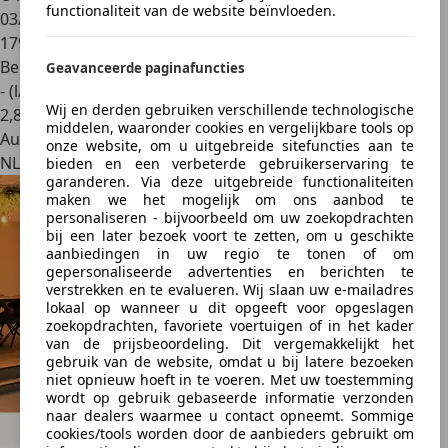
functionaliteit van de website beïnvloeden.
03/2016
179.230 km
Benzine
Geavanceerde paginafuncties
- (l/100 km)
Wij en derden gebruiken verschillende technologische
2
,
8
middelen, waaronder cookies en vergelijkbare tools op
Autobedrijf
onze website, om u uitgebreide sitefuncties aan te
NL 9061 AE
bieden en een verbeterde gebruikerservaring te
garanderen. Via deze uitgebreide functionaliteiten
maken we het mogelijk om ons aanbod te
personaliseren - bijvoorbeeld om uw zoekopdrachten
bij een later bezoek voort te zetten, om u geschikte
aanbiedingen in uw regio te tonen of om
gepersonaliseerde advertenties en berichten te
verstrekken en te evalueren. Wij slaan uw e-mailadres
lokaal op wanneer u dit opgeeft voor opgeslagen
zoekopdrachten, favoriete voertuigen of in het kader
van de prijsbeoordeling. Dit vergemakkelijkt het
gebruik van de website, omdat u bij latere bezoeken
niet opnieuw hoeft in te voeren. Met uw toestemming
wordt op gebruik gebaseerde informatie verzonden
naar dealers waarmee u contact opneemt. Sommige
cookies/tools worden door de aanbieders gebruikt om