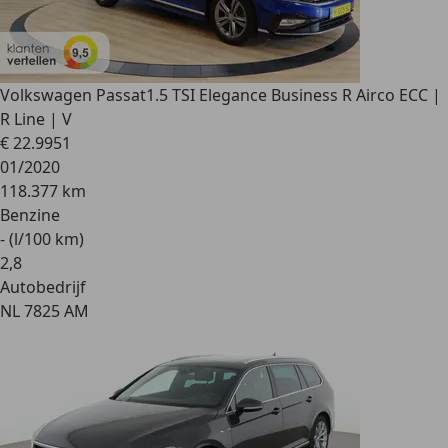
Volkswagen Passat
1.5 TSI Elegance Business R Airco ECC |
R Line | V
€ 22.995
1
01/2020
118.377 km
Benzine
- (l/100 km)
2
,
8
Autobedrijf
NL 7825 AM