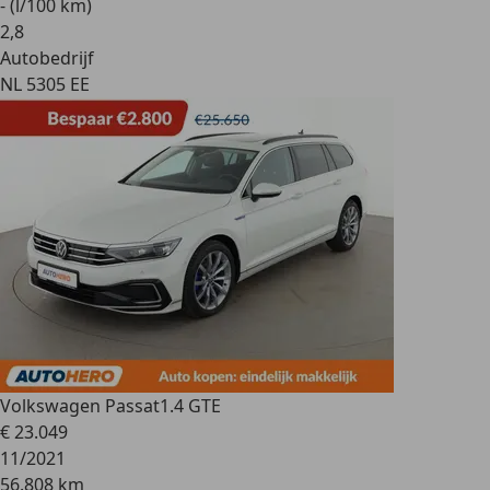
- (l/100 km)
2
,
8
Autobedrijf
NL 5305 EE
Volkswagen Passat
1.4 GTE
€ 23.049
11/2021
56.808 km