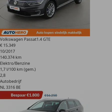
Volkswagen Passat
1.4 GTE
€ 15.349
10/2017
140.374 km
Elektro/Benzine
1,7 l/100 km (gem.)
2
,
8
Autobedrijf
NL 3316 BE