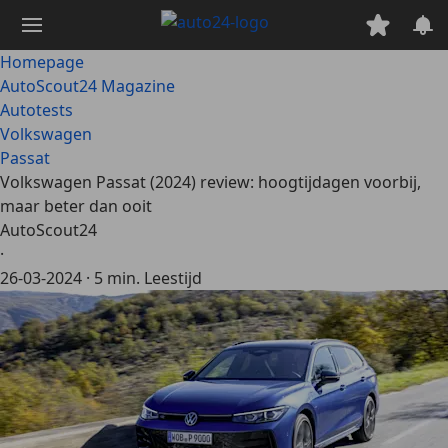
Ga
naar
hoofdinhoud
Homepage
AutoScout24 Magazine
Autotests
Volkswagen
Passat
Volkswagen Passat (2024) review: hoogtijdagen voorbij,
maar beter dan ooit
AutoScout24
·
26-03-2024
·
5 min. Leestijd