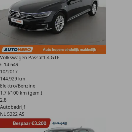
Volkswagen Passat
1.4 GTE
€ 14.649
10/2017
144.929 km
Elektro/Benzine
1,7 l/100 km (gem.)
2
,
8
Autobedrijf
NL 5222 AS