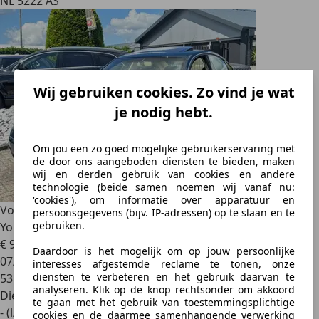
NL 5222 AS
Wij gebruiken cookies. Zo vind je wat
je nodig hebt.
Om jou een zo goed mogelijke gebruikerservaring met
de door ons aangeboden diensten te bieden, maken
wij en derden gebruik van cookies en andere
technologie (beide samen noemen wij vanaf nu:
'cookies'), om informatie over apparatuur en
Volkswagen Passat
2.5 TDI 4Motion 2003 53.000 KM Sedan
persoonsgegevens (bijv. IP-adressen) op te slaan en te
gebruiken.
Youngtimer
€ 9.950
Daardoor is het mogelijk om op jouw persoonlijke
07/2003
interesses afgestemde reclame te tonen, onze
diensten te verbeteren en het gebruik daarvan te
53.369 km
analyseren. Klik op de knop rechtsonder om akkoord
Diesel
te gaan met het gebruik van toestemmingsplichtige
- (l/100 km)
cookies en de daarmee samenhangende verwerking