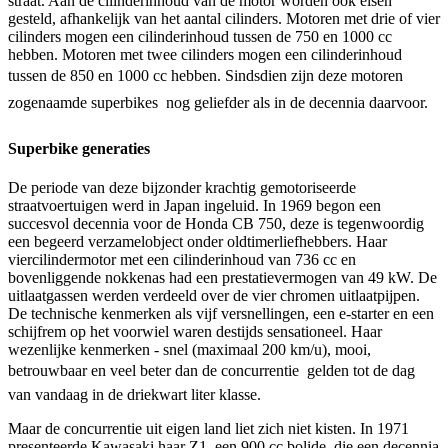
straat. Aan de cilinderinhoud van de motor worden ook eisen
gesteld, afhankelijk van het aantal cilinders. Motoren met drie of vier
cilinders mogen een cilinderinhoud tussen de 750 en 1000 cc
hebben. Motoren met twee cilinders mogen een cilinderinhoud
tussen de 850 en 1000 cc hebben. Sindsdien zijn deze motoren 
zogenaamde superbikes  nog geliefder als in de decennia daarvoor.
Superbike generaties
De periode van deze bijzonder krachtig gemotoriseerde
straatvoertuigen werd in Japan ingeluid. In 1969 begon een
succesvol decennia voor de Honda CB 750, deze is tegenwoordig
een begeerd verzamelobject onder oldtimerliefhebbers. Haar
viercilindermotor met een cilinderinhoud van 736 cc en
bovenliggende nokkenas had een prestatievermogen van 49 kW. De
uitlaatgassen werden verdeeld over de vier chromen uitlaatpijpen.
De technische kenmerken als vijf versnellingen, een e-starter en een
schijfrem op het voorwiel waren destijds sensationeel. Haar
wezenlijke kenmerken - snel (maximaal 200 km/u), mooi,
betrouwbaar en veel beter dan de concurrentie  gelden tot de dag
van vandaag in de driekwart liter klasse.
Maar de concurrentie uit eigen land liet zich niet kisten. In 1971
presenteerde Kawasaki haar Z1, een 900 cc bolide, die een decennia