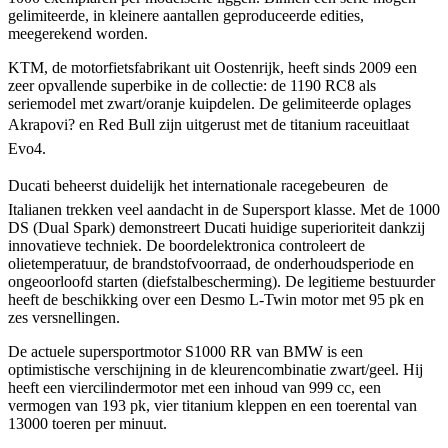
gelimiteerde, in kleinere aantallen geproduceerde edities,
meegerekend worden.
KTM, de motorfietsfabrikant uit Oostenrijk, heeft sinds 2009 een
zeer opvallende superbike in de collectie: de 1190 RC8 als
seriemodel met zwart/oranje kuipdelen. De gelimiteerde oplages
Akrapovi? en Red Bull zijn uitgerust met de titanium raceuitlaat
Evo4.
Ducati beheerst duidelijk het internationale racegebeuren  de
Italianen trekken veel aandacht in de Supersport klasse. Met de 1000
DS (Dual Spark) demonstreert Ducati huidige superioriteit dankzij
innovatieve techniek. De boordelektronica controleert de
olietemperatuur, de brandstofvoorraad, de onderhoudsperiode en
ongeoorloofd starten (diefstalbescherming). De legitieme bestuurder
heeft de beschikking over een Desmo L-Twin motor met 95 pk en
zes versnellingen.
De actuele supersportmotor S1000 RR van BMW is een
optimistische verschijning in de kleurencombinatie zwart/geel. Hij
heeft een viercilindermotor met een inhoud van 999 cc, een
vermogen van 193 pk, vier titanium kleppen en een toerental van
13000 toeren per minuut.