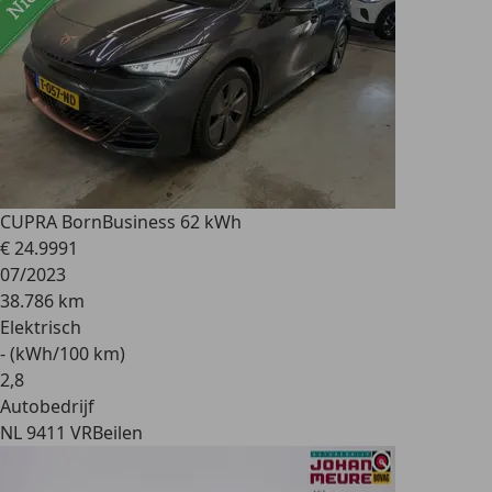
CUPRA Born
Business 62 kWh
€ 24.999
1
07/2023
38.786 km
Elektrisch
- (kWh/100 km)
2
,
8
Autobedrijf
NL 9411 VR
Beilen