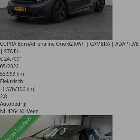
CUPRA Born
Adrenaline One 62 kWh | CAMERA | ADAPTIVE
| STOEL-
€ 24.700
1
05/2022
53.993 km
Elektrisch
- (kWh/100 km)
2
,
8
Autobedrijf
NL 4264 KH
Veen