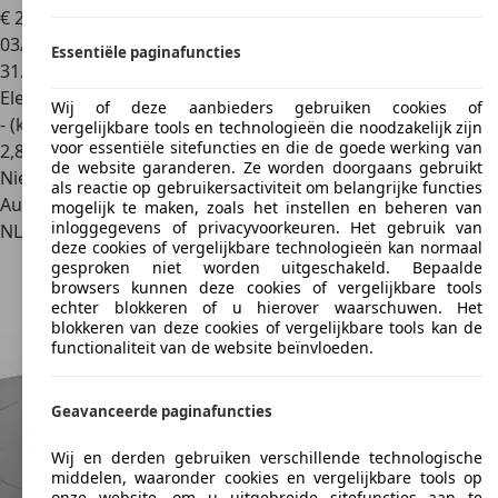
€ 28.000
1
03/2024
Essentiële paginafuncties
31.702 km
Elektrisch
Wij of deze aanbieders gebruiken cookies of
- (kWh/100 km)
vergelijkbare tools en technologieën die noodzakelijk zijn
voor essentiële sitefuncties en die de goede werking van
2
,
8
de website garanderen. Ze worden doorgaans gebruikt
Nieuw
als reactie op gebruikersactiviteit om belangrijke functies
Autobedrijf
mogelijk te maken, zoals het instellen en beheren van
inloggegevens of privacyvoorkeuren. Het gebruik van
NL 7876 AW
Valthermond
deze cookies of vergelijkbare technologieën kan normaal
gesproken niet worden uitgeschakeld. Bepaalde
browsers kunnen deze cookies of vergelijkbare tools
echter blokkeren of u hierover waarschuwen. Het
blokkeren van deze cookies of vergelijkbare tools kan de
functionaliteit van de website beïnvloeden.
Geavanceerde paginafuncties
Wij en derden gebruiken verschillende technologische
middelen, waaronder cookies en vergelijkbare tools op
onze website, om u uitgebreide sitefuncties aan te