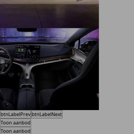
btnLabelPrev
btnLabelNext
Toon aanbod
Toon aanbod