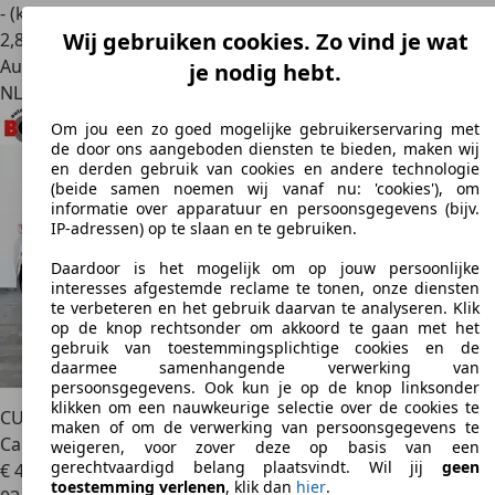
- (kWh/100 km)
Wij gebruiken cookies. Zo vind je wat
2
,
8
Autobedrijf
je nodig hebt.
NL 8521 MC
Sint Nicolaasga
Om jou een zo goed mogelijke gebruikerservaring met
de door ons aangeboden diensten te bieden, maken wij
en derden gebruik van cookies en andere technologie
(beide samen noemen wij vanaf nu: 'cookies'), om
informatie over apparatuur en persoonsgegevens (bijv.
IP-adressen) op te slaan en te gebruiken.
Daardoor is het mogelijk om op jouw persoonlijke
interesses afgestemde reclame te tonen, onze diensten
te verbeteren en het gebruik daarvan te analyseren. Klik
op de knop rechtsonder om akkoord te gaan met het
gebruik van toestemmingsplichtige cookies en de
daarmee samenhangende verwerking van
persoonsgegevens. Ook kun je op de knop linksonder
klikken om een nauwkeurige selectie over de cookies te
CUPRA Tavascan
Adrenaline 82 kWh ACC DCC PDC 360
maken of om de verwerking van persoonsgegevens te
Camera Panoramad
weigeren, voor zover deze op basis van een
gerechtvaardigd belang plaatsvindt. Wil jij
geen
€ 46.950
1
toestemming verlenen
, klik dan
hier
.