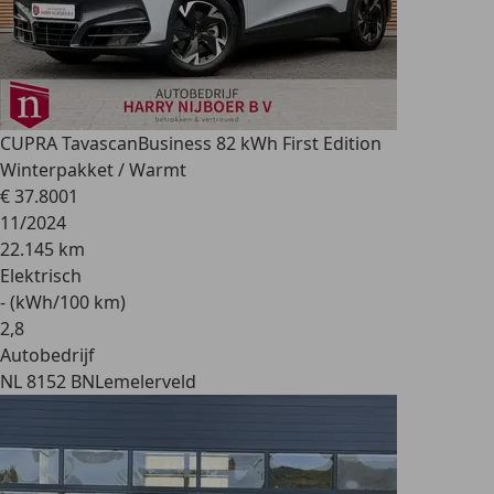
CUPRA Tavascan
Business 82 kWh First Edition
Winterpakket / Warmt
€ 37.800
1
11/2024
22.145 km
Elektrisch
- (kWh/100 km)
2
,
8
Autobedrijf
NL 8152 BN
Lemelerveld