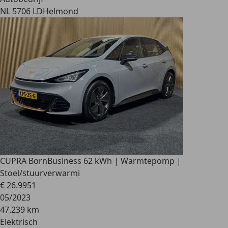
NL 5706 LD
Helmond
CUPRA Born
Business 62 kWh | Warmtepomp |
Stoel/stuurverwarmi
€ 26.995
1
05/2023
47.239 km
Elektrisch