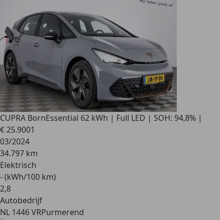
CUPRA Born
Essential 62 kWh | Full LED | SOH: 94,8% |
€ 25.900
1
03/2024
34.797 km
Elektrisch
- (kWh/100 km)
2
,
8
Autobedrijf
NL 1446 VR
Purmerend