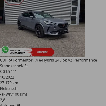
CUPRA Formentor
1.4 e-Hybrid 245 pk VZ Performance
Standkachel/ St
€ 31.944
1
10/2022
27.170 km
Elektrisch
- (kWh/100 km)
2
,
8
Autobedrijf