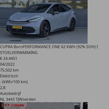
CUPRA Born
PERFORMANCE ONE 62 KWH (92% SOH) I
STOELVERWARMING
€ 24.445
1
04/2022
75.502 km
Elektrisch
- (kWh/100 km)
2
,
8
Autobedrijf
NL 3443 TJ
Woerden