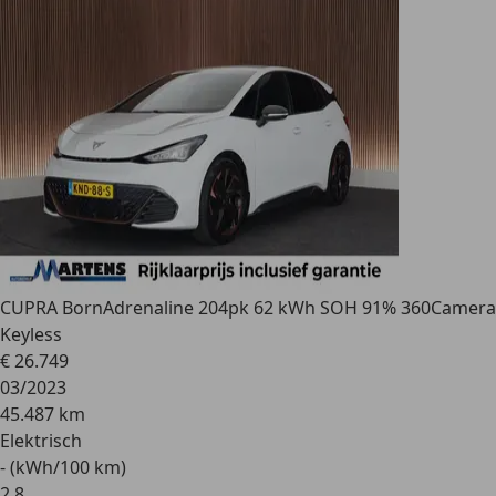
CUPRA Born
Adrenaline 204pk 62 kWh SOH 91% 360Camera
Keyless
€ 26.749
03/2023
45.487 km
Elektrisch
- (kWh/100 km)
2
,
8