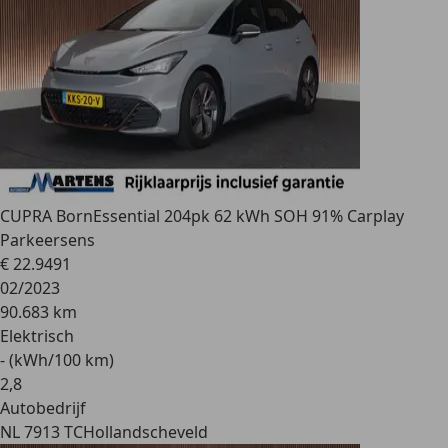
CUPRA Born
Essential 204pk 62 kWh SOH 91% Carplay
Parkeersens
€ 22.949
1
02/2023
90.683 km
Elektrisch
- (kWh/100 km)
2
,
8
Autobedrijf
NL 7913 TC
Hollandscheveld