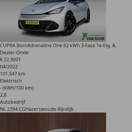
CUPRA Born
Adrenaline One 62 kWh 3-Fase 1e-Eig. &
Dealer-Onde
€ 22.900
1
04/2022
101.547 km
Elektrisch
- (kWh/100 km)
2
,
8
Autobedrijf
NL 2394 CG
Hazerswoude Rijndijk