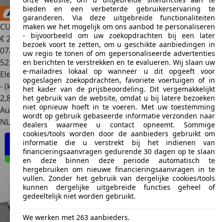
bieden en een verbeterde gebruikerservaring te
garanderen. Via deze uitgebreide functionaliteiten
CUPRA Born
electric drive 170 kW
maken we het mogelijk om ons aanbod te personaliseren
- bijvoorbeeld om uw zoekopdrachten bij een later
€ 28.149
1
bezoek voort te zetten, om u geschikte aanbiedingen in
07/2023
uw regio te tonen of om gepersonaliseerde advertenties
52.557 km
en berichten te verstrekken en te evalueren. Wij slaan uw
e-mailadres lokaal op wanneer u dit opgeeft voor
Elektrisch
opgeslagen zoekopdrachten, favoriete voertuigen of in
- (kWh/100 km)
het kader van de prijsbeoordeling. Dit vergemakkelijkt
2
,
8
het gebruik van de website, omdat u bij latere bezoeken
niet opnieuw hoeft in te voeren. Met uw toestemming
Autobedrijf
wordt op gebruik gebaseerde informatie verzonden naar
NL 1101 CL
Amsterdam
dealers waarmee u contact opneemt. Sommige
cookies/tools worden door de aanbieders gebruikt om
informatie die u verstrekt bij het indienen van
financieringsaanvragen gedurende 30 dagen op te slaan
en deze binnen deze periode automatisch te
hergebruiken om nieuwe financieringsaanvragen in te
vullen. Zonder het gebruik van dergelijke cookies/tools
kunnen dergelijke uitgebreide functies geheel of
gedeeltelijk niet worden gebruikt.
We werken met 263 aanbieders.