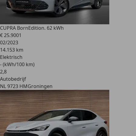
CUPRA Born
Edition. 62 kWh
€ 25.900
1
02/2023
14.153 km
Elektrisch
- (kWh/100 km)
2
,
8
Autobedrijf
NL 9723 HM
Groningen