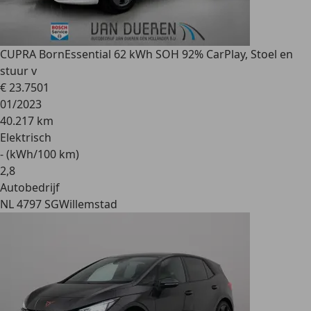
CUPRA Born
Essential 62 kWh SOH 92% CarPlay, Stoel en
stuur v
€ 23.750
1
01/2023
40.217 km
Elektrisch
- (kWh/100 km)
2
,
8
Autobedrijf
NL 4797 SG
Willemstad