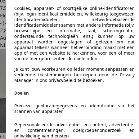
03/2026
7.575 km
Cookies, apparaat- of soortgelijke online-identificatoren
(bijv. login-identificatiemiddelen, willekeurig toegewezen
Elektrisch
identificatiemiddelen, netwerk-gebaseerde
- (kWh/100 km)
identificatiemiddelen) samen met andere informatie (bijv.
2
,
8
browsertype en informatie, taal, schermgrootte,
ondersteunde technologieën enz.) kunnen op uw
Autobedrijf
apparaat worden opgeslagen of gelezen om dat
NL 7324 AB
Apeldoorn
apparaat telkens wanneer het verbinding maakt met een
app of met een website te herkennen, voor een of meer
van de hier gepresenteerde doeleinden.
Je kunt jouw voorkeuren op ieder moment aanpassen en
verleende toestemmingen herroepen door de Privacy
Manager in ons privacybeleid te bezoeken.
Doelen
Precieze geolocatiegegevens en identificatie via het
scannen van apparaten
Gepersonaliseerde advertenties en content, advertentie-
en contentmetingen, doelgroepenonderzoek en
ontwikkeling van diensten
CUPRA Born
62kWh Business Plus 150KW CARPLAY CRUISE