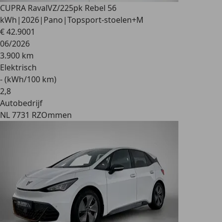
CUPRA Raval
VZ/225pk Rebel 56
kWh|2026|Pano|Topsport-stoelen+M
€ 42.900
1
06/2026
3.900 km
Elektrisch
- (kWh/100 km)
2
,
8
Autobedrijf
NL 7731 RZ
Ommen