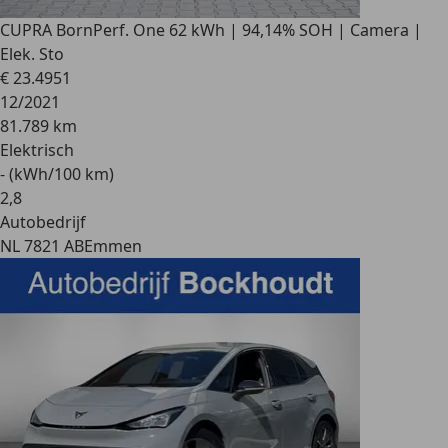
CUPRA Born
Perf. One 62 kWh | 94,14% SOH | Camera |
Elek. Sto
€ 23.495
1
12/2021
81.789 km
Elektrisch
- (kWh/100 km)
2
,
8
Autobedrijf
NL 7821 AB
Emmen