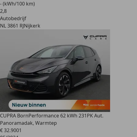
- (kWh/100 km)
2
,
8
Autobedrijf
NL 3861 RJ
Nijkerk
CUPRA Born
Performance 62 kWh 231PK Aut.
Panoramadak, Warmtep
€ 32.900
1